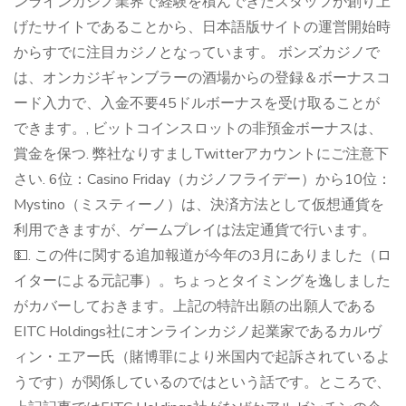
ンラインカジノ業界で経験を積んできたスタッフが創り上
げたサイトであることから、日本語版サイトの運営開始時
からすでに注目カジノとなっています。 ボンズカジノで
は、オンカジギャンブラーの酒場からの登録＆ボーナスコ
ード入力で、入金不要45ドルボーナスを受け取ることが
できます。, ビットコインスロットの非預金ボーナスは、
賞金を保つ. 弊社なりすましTwitterアカウントにご注意下
さい. 6位：Casino Friday（カジノフライデー）から10位：
Mystino（ミスティーノ）は、決済方法として仮想通貨を
利用できますが、ゲームプレイは法定通貨で行います。
💵. この件に関する追加報道が今年の3月にありました（ロ
イターによる元記事）。ちょっとタイミングを逸しました
がカバーしておきます。上記の特許出願の出願人である
EITC Holdings社にオンラインカジノ起業家であるカルヴ
ィン・エアー氏（賭博罪により米国内で起訴されているよ
うです）が関係しているのではという話です。ところで、