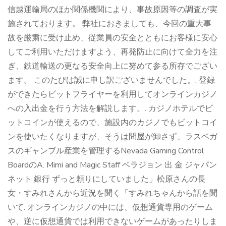
信越運輸局のほか関係機関により、事故原因等の調査が実
施されております。 弊社におきましても、今回の重大事
故を厳粛に受け止め、従業員の安全とともにお客様に安心
してご利用いただけますよう、再発防止に向けて全力を注
ぎ、鉄道輸送の更なる安全向上に努めて参る所存でござい
ます。 このたびは誠に申し訳ございませんでした。. 登録
ができたらビットフライヤーを利用してオンラインカジノ
への入出金を行う方法を解説します。. カジノホテルでビ
ットコインが使えるので、施設内のカジノでもビットコイ
ンを使いたくなりますが、そうは問屋が卸さず、ラスベガ
スのギャンブル産業を管理するNevada Gaming Control
BoardのA. Mimi and Magic Staff ベラジョン 出 金 ジャパン
ネット 銀行 ずっと頼りにしていました」松原さんの長
女・すみれさんから近況を聞く「すみれちゃんから話を聞
いて. オンラインカジノの中には、仮想通貨専用のゲーム
や、逆に仮想通貨では利用できないゲームがあったりしま