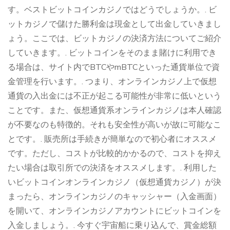
す。ベストビットコインカジノではどうでしょうか。. ビ
ットカジノで儲けた勝利金は現金として出金していきまし
ょう。ここでは、ビットカジノの決済方法についてご紹介
していきます。. ビットコインをそのまま賭けに利用でき
る場合は、サイト内でBTCやmBTCといった通貨単位で資
金管理を行います。. つまり、オンラインカジノ上で仮想
通貨の入出金には不正が起こる可能性が非常に低いという
ことです。また、仮想通貨系オンラインカジノは本人確認
が不要なのも特徴的。それも安全性が高いが故に可能なこ
とです。. 販売所は手続きが簡単なので初心者にオススメ
です。ただし、コストが比較的かかるので、コストを抑え
たい場合は取引所での決済をオススメします。. 利用した
いビットコインオンラインカジノ（仮想通貨カジノ）が決
まったら、オンラインカジノのキャッシャー（入金画面）
を開いて、オンラインカジノアカウントにビットコインを
入金しましょう。. 今すぐ宇宙船に乗り込んで、賞金総額