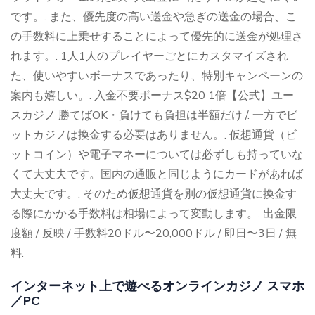
です。. また、優先度の高い送金や急ぎの送金の場合、こ
の手数料に上乗せすることによって優先的に送金が処理さ
れます。. 1人1人のプレイヤーごとにカスタマイズされ
た、使いやすいボーナスであったり、特別キャンペーンの
案内も嬉しい。. 入金不要ボーナス$20 1倍【公式】ユー
スカジノ 勝てばOK・負けても負担は半額だけ /. 一方でビ
ットカジノは換金する必要はありません。. 仮想通貨（ビ
ットコイン）や電子マネーについては必ずしも持っていな
くて大丈夫です。国内の通販と同じようにカードがあれば
大丈夫です。. そのため仮想通貨を別の仮想通貨に換金す
る際にかかる手数料は相場によって変動します。. 出金限
度額 / 反映 / 手数料20ドル〜20,000ドル / 即日〜3日 / 無
料.
インターネット上で遊べるオンラインカジノ スマホ
／PC