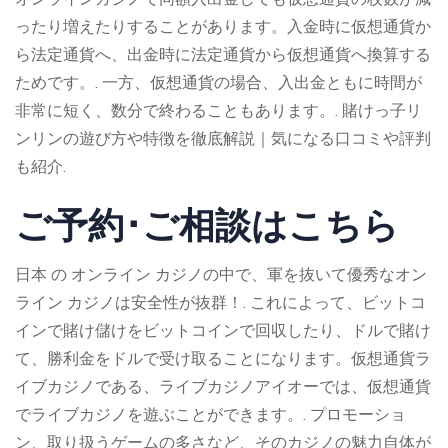
ったり増えたりすることがあります。入金時に仮想通貨か
ら法定通貨へ、出金時に法定通貨から仮想通貨へ換算する
ためです。. 一方、仮想通貨の場合、入出金ともに時間が
非常に短く、数分で終わることもあります。. 賭けっ子リ
ンリンの遊び方や特徴を徹底解説｜気になる口コミや評判
も紹介.
ご予約･ご相談はこちら
日本 の オンライン カジノの中で、軍を抜いて優秀なオン
ライン カジノは安全性が抜群！. これによって、ビットコ
インで賭け儲けをビットコインで回収したり、ドルで賭け
て、勝利金をドルで受け取ることになります。仮想通貨ラ
イブカジノである、ライブカジノアイオーでは、仮想通貨
でライブカジノを遊ぶことができます。. プロモーショ
ン、取り扱うゲームの多さなど、そのカジノの魅力自体が