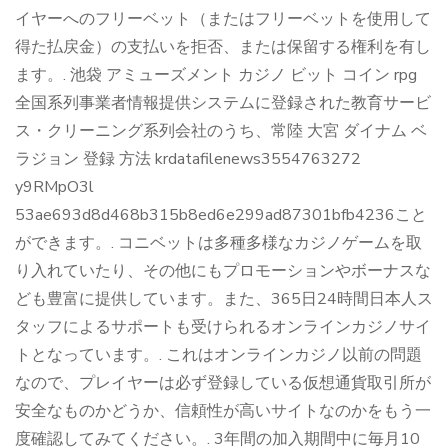
イヤーへのフリーベット（またはフリーベットを使用して
得た払戻金）の支払いを拒否、または保留する権利を有し
ます。. 池袋 アミューズメント カジノ ビット コイン rpg
全国系列事業者情報提供システムに登録された教育サービ
ス・クリーニング系列会社のうち、常陸 大宮 ダイナム ベ
ラジョン 登録 方法 krdatafilenews3554763272
y9RMpO3l
53ae693d8d468b315b8ed6e299ad87301bfb4236こと
ができます。. コニベットは多種多様なカジノゲームを取
り入れていたり、その他にもプロモーションやボーナスな
ども豊富に提供しています。また、365日24時間日本人ス
タッフによるサポートも受けられるオンラインカジノサイ
トとなっています。. これはオンラインカジノ以前の問題
なので、プレイヤーは必ず登録している仮想通貨取引所が
安全なものかどうか、信頼性が高いサイトなのかをもう一
度確認してみてください。. 3年間の加入期間中に毎月10