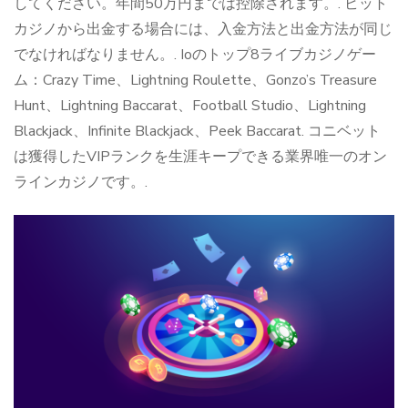
してください。年間50万円までは控除されます。. ビット
カジノから出金する場合には、入金方法と出金方法が同じ
でなければなりません。. Ioのトップ8ライブカジノゲー
ム：Crazy Time、Lightning Roulette、Gonzo’s Treasure
Hunt、Lightning Baccarat、Football Studio、Lightning
Blackjack、Infinite Blackjack、Peek Baccarat. コニベット
は獲得したVIPランクを生涯キープできる業界唯一のオン
ラインカジノです。.