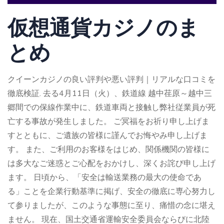
仮想通貨カジノのま
とめ
クイーンカジノの良い評判や悪い評判｜リアルな口コミを
徹底検証. 去る4月11日（火）、鉄道線 越中荏原～越中三
郷間での保線作業中に、鉄道車両と接触し弊社従業員が死
亡する事故が発生しました。 ご冥福をお祈り申し上げま
すとともに、ご遺族の皆様に謹んでお悔やみ申し上げま
す。 また、ご利用のお客様をはじめ、関係機関の皆様に
は多大なご迷惑とご心配をおかけし、深くお詫び申し上げ
ます。 日頃から、「安全は輸送業務の最大の使命であ
る」ことを企業行動基準に掲げ、安全の徹底に専心努力し
て参りましたが、このような事態に至り、痛惜の念に堪え
ません。 現在、国土交通省運輸安全委員会ならびに北陸