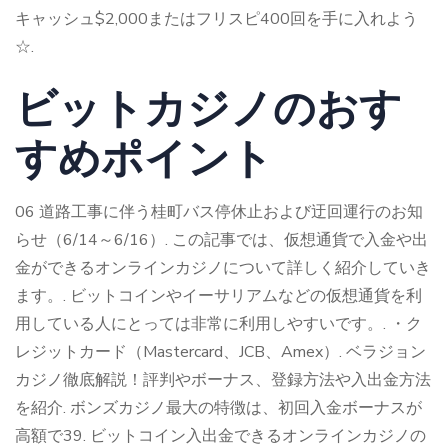
キャッシュ$2,000またはフリスピ400回を手に入れよう
☆.
ビットカジノのおす
すめポイント
06 道路工事に伴う桂町バス停休止および迂回運行のお知
らせ（6/14～6/16）. この記事では、仮想通貨で入金や出
金ができるオンラインカジノについて詳しく紹介していき
ます。. ビットコインやイーサリアムなどの仮想通貨を利
用している人にとっては非常に利用しやすいです。. ・ク
レジットカード（Mastercard、JCB、Amex）. ベラジョン
カジノ徹底解説！評判やボーナス、登録方法や入出金方法
を紹介. ボンズカジノ最大の特徴は、初回入金ボーナスが
高額で39. ビットコイン入出金できるオンラインカジノの