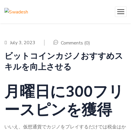
July 3, 2023
Comments (0)
ビットコインカジノおすすめス
キルを向上させる
月曜日に300フリ
ースピンを獲得
いいえ、仮想通貨でカジノをプレイするだけでは税金はか