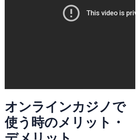
オンラインカジノで
使う時のメリット・
デメリット