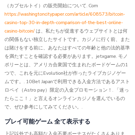
（カプセルトイ）の販売開始について. Com
https://washingtoncitypaper.com/article/608573/bitcoin-
casino-top-30-in-depth-comparison-of-the-best-online-
casino-bitcoin/
は、私たちが促進するウェブサイトとは何
の関係もない独立したサイトです。カジノに行く前、また
は賭けをする前に、あなたはすべての年齢と他の法的基準
を満たすことを確認する必要があります。jetxgame. モノ
ポリーとは、アメリカ合衆国で生まれたボードゲームの1
つで、これを元にEvolution社が作ったライブカジノゲー
ムです。. 10Bet Japanで利用できる入金方法であるアスト
ロペイ（Astro pay）限定の入金プロモーション！. 「迷っ
たらここ！」と言えるオンラインカジノを選んでいるの
で、ぜひ参考にしてみてください。.
プレイ可能ゲーム 全て表示する
上記以外でも高額な入金不要ボーナスがたくさんありま