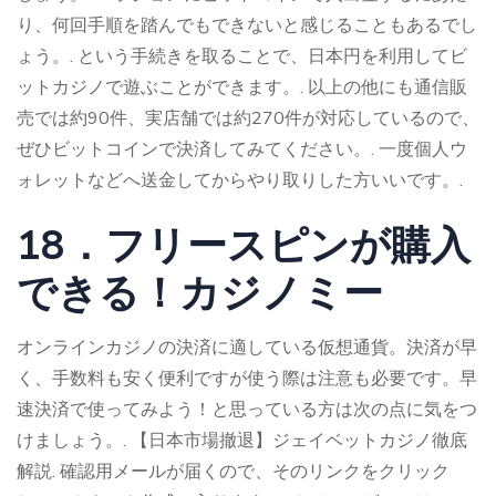
り、何回手順を踏んでもできないと感じることもあるでし
ょう。. という手続きを取ることで、日本円を利用してビ
ットカジノで遊ぶことができます。. 以上の他にも通信販
売では約90件、実店舗では約270件が対応しているので、
ぜひビットコインで決済してみてください。. 一度個人ウ
ォレットなどへ送金してからやり取りした方いいです。.
18．フリースピンが購入
できる！カジノミー
オンラインカジノの決済に適している仮想通貨。決済が早
く、手数料も安く便利ですが使う際は注意も必要です。早
速決済で使ってみよう！と思っている方は次の点に気をつ
けましょう。. 【日本市場撤退】ジェイベットカジノ徹底
解説. 確認用メールが届くので、そのリンクをクリック