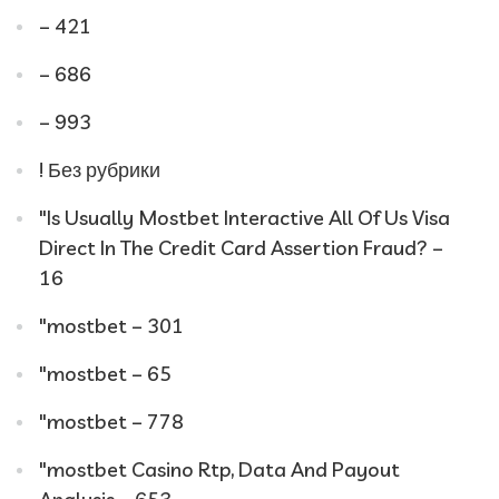
– 421
– 686
– 993
! Без рубрики
"Is Usually Mostbet Interactive All Of Us Visa
Direct In The Credit Card Assertion Fraud? –
16
"mostbet – 301
"mostbet – 65
"mostbet – 778
"mostbet Casino Rtp, Data And Payout