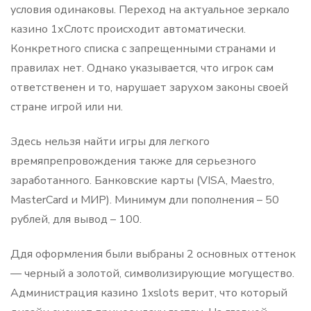
условия одинаковы. Переход на актуальное зеркало
казино 1хСлотс происходит автоматически.
Конкретного списка с запрещенными странами и
правилах нет. Однако указывается, что игрок сам
ответственен и то, нарушает зарухом законы своей
стране игрой или ни.
Здесь нельзя найти игры для легкого
времяпрепровождения также для серьезного
заработанного. Банковские карты (VISA, Maestro,
MasterCard и МИР). Минимум дли пополнения – 50
рублей, для вывод – 100.
Ддя оформления были выбраны 2 основных оттенок
— черный а золотой, символизирующие могущество.
Администрация казино 1xslots верит, что который