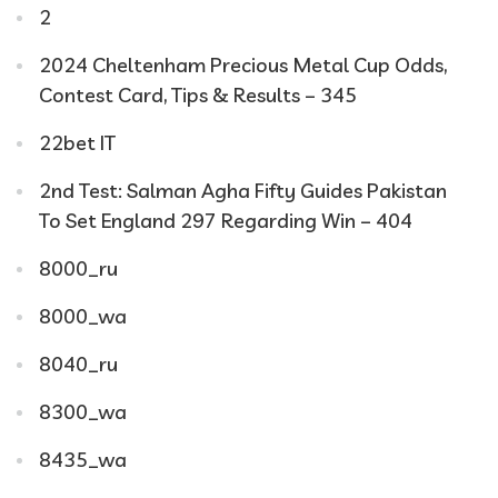
2
2024 Cheltenham Precious Metal Cup Odds,
Contest Card, Tips & Results – 345
22bet IT
2nd Test: Salman Agha Fifty Guides Pakistan
To Set England 297 Regarding Win – 404
8000_ru
8000_wa
8040_ru
8300_wa
8435_wa