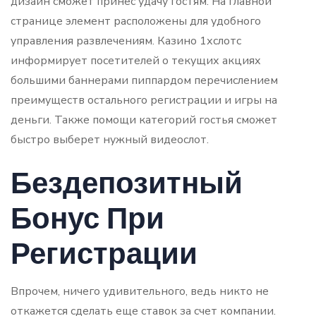
дизайн сможет принес удачу гостям. На главной
странице элемент расположены для удобного
управления развлечениям. Казино 1хслотс
информирует посетителей о текущих акциях
большими баннерами пиппардом перечислением
преимуществ остального регистрации и игры на
деньги. Также помощи категорий гостья сможет
быстро выберет нужный видеослот.
Бездепозитный
Бонус При
Регистрации
Впрочем, ничего удивительного, ведь никто не
откажется сделать еще ставок за счет компании.