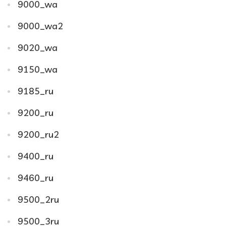
9000_wa
9000_wa2
9020_wa
9150_wa
9185_ru
9200_ru
9200_ru2
9400_ru
9460_ru
9500_2ru
9500_3ru