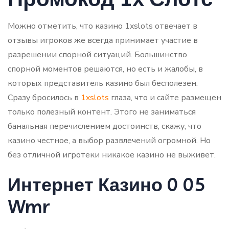
Можно отметить, что казино 1xslots отвечает в
отзывы игроков же всегда принимает участие в
разрешении спорной ситуаций. Большинство
спорной моментов решаются, но есть и жалобы, в
которых представитель казино был бесполезен.
Сразу бросилось в
1xslots
глаза, что и сайте размещен
только полезный контент. Этого не заниматься
банальная перечислением достоинств, скажу, что
казино честное, а выбор развлечений огромной. Но
без отличной игротеки никакое казино не выживет.
Интернет Казино 0 05
Wmr