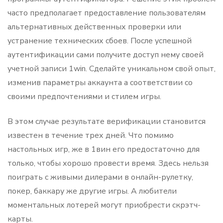
часто предполагает предоставление пользователям
альтернативных действенных проверки или
устранение технических сбоев. После успешной
аутентификации сами получите доступ нему своей
учетной записи 1win. Сделайте уникальном свой опыт,
изменив параметры аккаунта а соответствии со
своими предпочтениями и стилем игры.
В этом случае результате верификации становится
известен в течение трех дней. Что помимо
настольных игр, же в 1вин его предостаточно для
только, чтобы хорошо провести время. Здесь нельзя
поиграть с живыми дилерами в онлайн-рулетку,
покер, баккару же другие игры. А любители
моментальных лотерей могут приобрести скрэтч-
карты.