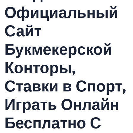
Официальный
Сайт
Букмекерской
Конторы,
Ставки в Спорт,
Играть Онлайн
Бесплатно С