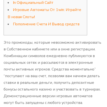
In Официальный Сайт
Игровые Автоматы От 1win: Играйте
В новая Слоты!
Пополнение Счета И Вывод средств
Это промокоды, которые невозможно активировать
в Собственном кабинете или а окне регистрации.
Комбинации символов ежедневно публикуются в
социальных сетях и рассылаются в электронные
почты активных игроков. Средства моментально”
“поступают на ваш счет, позволяя вам начнем делать
ставки в реальные деньги, получить депозитные
бонусы остального казино и участвовать в турнирах.
Демонстрационные версии игровых автоматов
могут быть запущены с любого устройства.