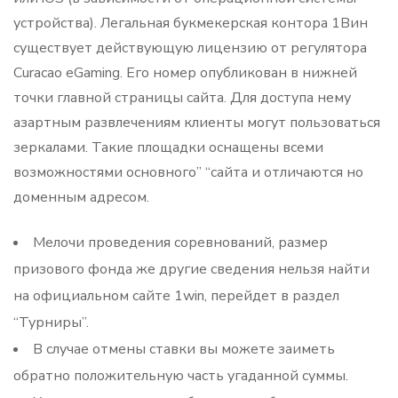
устройства). Легальная букмекерская контора 1Вин
существует действующую лицензию от регулятора
Curacao eGaming. Его номер опубликован в нижней
точки главной страницы сайта. Для доступа нему
азартным развлечениям клиенты могут пользоваться
зеркалами. Такие площадки оснащены всеми
возможностями основного” “сайта и отличаются но
доменным адресом.
Мелочи проведения соревнований, размер
призового фонда же другие сведения нельзя найти
на официальном сайте 1win, перейдет в раздел
“Турниры”.
В случае отмены ставки вы можете заиметь
обратно положительную часть угаданной суммы.