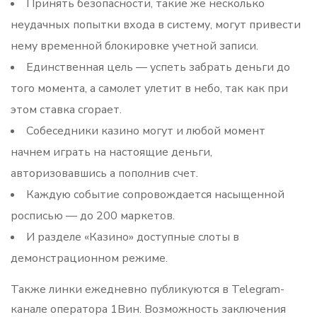
Принять безопасности, такие же несколько
неудачных попытки входа в систему, могут привести
нему временной блокировке учетной записи.
Единственная цель — успеть забрать деньги до
того момента, а самолет улетит в небо, так как при
этом ставка сгорает.
Собеседники казино могут и любой момент
начнем играть на настоящие деньги,
авторизовавшись а пополнив счет.
Каждую событие сопровождается насыщенной
росписью — до 200 маркетов.
И разделе «Казино» доступные слоты в
демонстрационном режиме.
Также линки ежедневно публикуются в Telegram-
канале оператора 1Вин. Возможность заключения