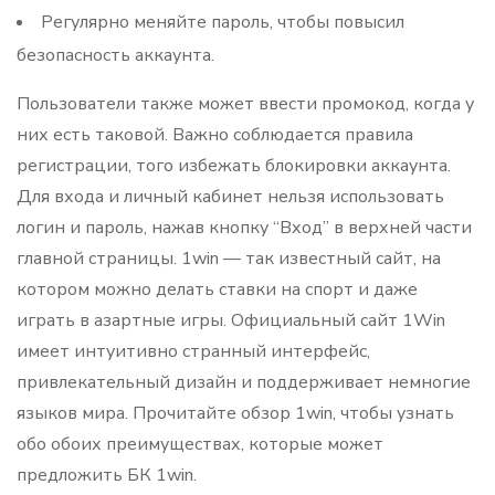
Регулярно меняйте пароль, чтобы повысил
безопасность аккаунта.
Пользователи также может ввести промокод, когда у
них есть таковой. Важно соблюдается правила
регистрации, того избежать блокировки аккаунта.
Для входа и личный кабинет нельзя использовать
логин и пароль, нажав кнопку “Вход” в верхней части
главной страницы. 1win — так известный сайт, на
котором можно делать ставки на спорт и даже
играть в азартные игры. Официальный сайт 1Win
имеет интуитивно странный интерфейс,
привлекательный дизайн и поддерживает немногие
языков мира. Прочитайте обзор 1win, чтобы узнать
обо обоих преимуществах, которые может
предложить БК 1win.