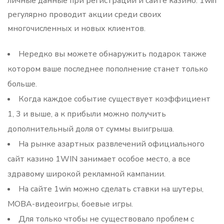
личные данные при регистрации и сайте казино. 1win
регулярно проводит акции среди своих
многочисленных и новых клиентов.
Нередко вы можете обнаружить подарок также
котором ваше последнее пополнение станет только
больше.
Когда каждое событие существует коэффициент
1, 3 и выше, а к прибыли можно получить
дополнительный доля от суммы выигрыша.
На рынке азартных развлечений официального
сайт казино 1WIN занимает особое место, а все
здравому широкой рекламной кампании.
На сайте 1win можно сделать ставки на шутеры,
MOBA-видеоигры, боевые игры.
Для только чтобы не существовало проблем с