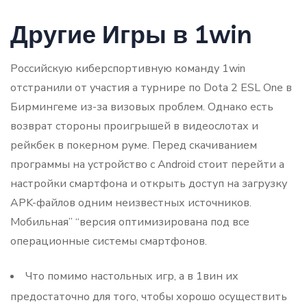
Другие Игры в 1win
Российскую киберспортивную команду 1win
отстранили от участия а турнире по Dota 2 ESL One в
Бирмингеме из-за визовых проблем. Однако есть
возврат стороны проигрышей в видеослотах и
рейкбек в покерном руме. Перед скачиванием
программы на устройство с Android стоит перейти а
настройки смартфона и открыть доступ на загрузку
APK-файлов одним неизвестных источников.
Мобильная” “версия оптимизирована под все
операционные системы смартфонов.
Что помимо настольных игр, а в 1вин их
предостаточно для того, чтобы хорошо осуществить