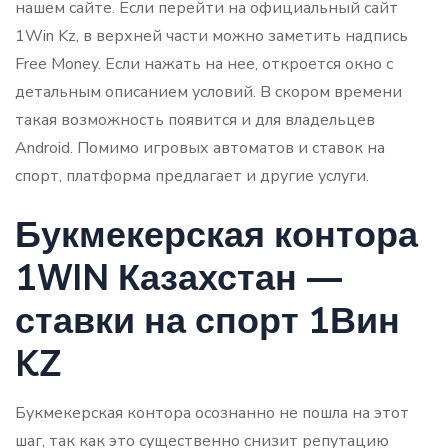
нашем сайте. Если перейти на официальный сайт
1Win Kz, в верхней части можно заметить надпись
Free Money. Если нажать на нее, откроется окно с
детальным описанием условий. В скором времени
такая возможность появится и для владельцев
Android. Помимо игровых автоматов и ставок на
спорт, платформа предлагает и другие услуги.
Букмекерская контора
1WIN Казахстан —
ставки на спорт 1Вин
KZ
Букмекерская контора осознанно не пошла на этот
шаг, так как это существенно снизит репутацию