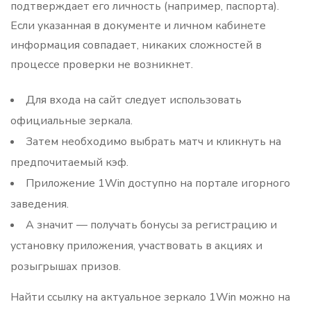
подтверждает его личность (например, паспорта).
Если указанная в документе и личном кабинете
информация совпадает, никаких сложностей в
процессе проверки не возникнет.
Для входа на сайт следует использовать
официальные зеркала.
Затем необходимо выбрать матч и кликнуть на
предпочитаемый кэф.
Приложение 1Win доступно на портале игорного
заведения.
А значит — получать бонусы за регистрацию и
установку приложения, участвовать в акциях и
розыгрышах призов.
Найти ссылку на актуальное зеркало 1Win можно на