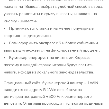
нажать на “Вывод”, выбрать удобный способ вывода,
указать реквизиты и сумму выплаты, и нажать на
кнопку «Вывести».
Принимаются ставки и на менее популярные
спортивные дисциплины.
Если оформить экспресс с 5 и более событиями,
выигрыш умножается на фиксированный процент.
Букмекер оперирует по лицензии Кюрасао,
поэтому в каждой стране игроки будут платить
налоги, исходя из локального законодательства.
Официальный сайт букмекерской конторы 1WIN
находится по адресу В 1Win есть бонус за
регистрацию, равный +500 % к сумме первого
депозита. Отыгрыш происходит только за ординары