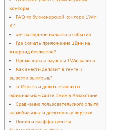
конторы
FAQ по букмекерской конторе 1Win
KZ
bet последние новости и события
Где скачать приложение 1Вин на
Андроид бесплатно?
Промокоды и ваучеры 1Win казино
Как внести депозит в тенге и
вывести выигрыш?
in: Играть и делать ставки на
официальном сайте 1Вин в Казахстане
Сравнение пользовательского опыта
на мобильных и десктопных версиях
Линия и коэффициенты