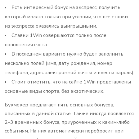
Есть интересный бонус на экспресс, получить
который можно только при условии, что все ставки
из экспресса оказались выигрышными.
Ставки 1Win совершаются только после
пополнения счета.
В последнем варианте нужно будет заполнить
несколько полей (имя, дату рождения, номер
телефона, адрес электронной почты и ввести пароль).
Стоит отметить, что на сайте 1Win представлены
основные виды спорта, без экзотических.
Букмекер предлагает пять основных бонусов,
описанных в данной статье. Также иногда появляется
2–3 временных бонуса, приуроченных к каким-либо
событиям. На них автоматически перебросит при