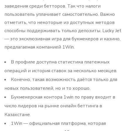
заведения среди бетторов. Так что налоги
пользователь уплачивает самостоятельно. Важно
отметить, что некоторые из доступных методов
способны поддерживать только депозиты. Lucky Jet
— это эксклюзивная игра для букмекеров и казино,
предлагаемая компанией 1Win.
В профиле доступна статистика платежных
операций и история ставок за несколько месяцев.
Конечно, такая возможность даётся только для
новых пользователей, но и то хорошо.
Букмекерская контора 1win по праву входит в
число лидеров на рынке онлайн беттинга в
Казахстане.
1Win — официальная платформа, которая