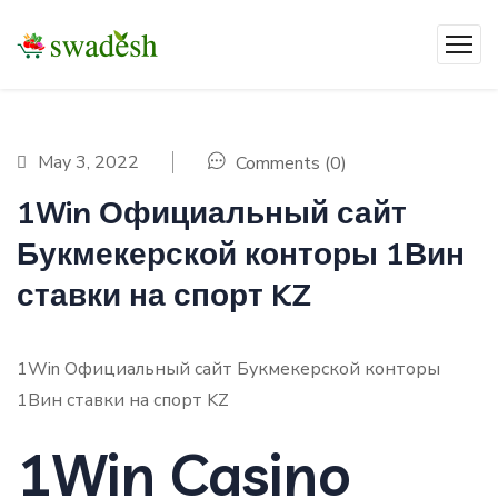
May 3, 2022
Comments (0)
1Win Официальный сайт
Букмекерской конторы 1Вин
ставки на спорт KZ
1Win Официальный сайт Букмекерской конторы
1Вин ставки на спорт KZ
1Win Casino