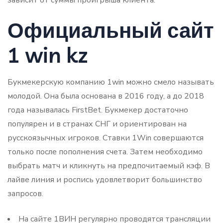
зависит от суммы проигрыша клиента.
Официальный сайт
1 win kz
Букмекерскую компанию 1win можно смело называть
молодой. Она была основана в 2016 году, а до 2018
года называлась FirstBet. Букмекер достаточно
популярен и в странах СНГ и ориентирован на
русскоязычных игроков. Ставки 1Win совершаются
только после пополнения счета. Затем необходимо
выбрать матч и кликнуть на предпочитаемый кэф. В
лайве линия и роспись удовлетворит большинство
запросов.
На сайте 1ВИН регулярно проводятся трансляции