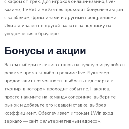
с кэфом от трех. Для игроков онлайн-казино, live-
казино, TVBet и BetGames проходят бонусные акции
с кэшбеком, фриспинами и другими поощрениями.
Или эквивалент в другой валюте за подписку на
уведомления в браузере.
Бонусы и акции
Затем выберите линию ставок на нужную игру либо в
режиме прематч, либо в режиме live. Букмекер
предоставит возможность выбрать вид спорта и
турнир, в котором проходит событие. Наконец,
просто нажмите на команду соперника, выберите
рынок и добавьте его к вашей ставке, выбрав
коэффициент. Обеспечивает игрокам 1Win вход
зеркало — сайт с альтернативным адресом.