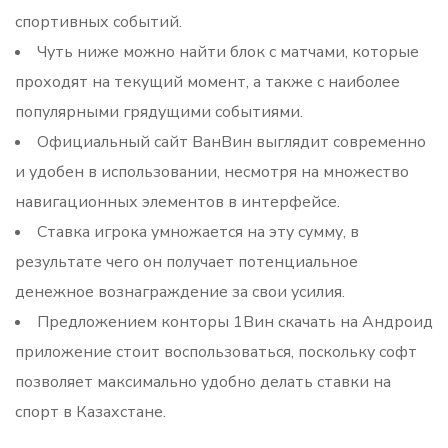
спортивных событий.
Чуть ниже можно найти блок с матчами, которые
проходят на текущий момент, а также с наиболее
популярными грядущими событиями.
Официальный сайт ВанВин выглядит современно
и удобен в использовании, несмотря на множество
навигационных элементов в интерфейсе.
Ставка игрока умножается на эту сумму, в
результате чего он получает потенциальное
денежное вознаграждение за свои усилия.
Предложением конторы 1Вин скачать на Андроид
приложение стоит воспользоваться, поскольку софт
позволяет максимально удобно делать ставки на
спорт в Казахстане.