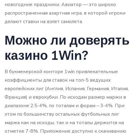
новогодние праздники. Авиатор — это широко
распространенная азартная игра, в которой игроки
делают ставки на взлет самолета.
Можно ли доверять
казино 1Win?
В букмекерской конторе 1win привлекательные
коэффициенты для ставок на топ-5 ведущих
европейских лиг (Англия, Испания, Германия, Италия,
Франция) и еврокубки. По исходам размер маржи в
диапазоне 2.5-4%, по тоталам и форам – 3-4%. При
этом по большинству остальных футбольных лиг
маржа как на исходы, так и на тоталы держится на
отметке 7-8%. Приложение доступно к скачиванию