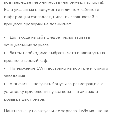
подтверждает его личность (например, паспорта).
Если указанная в документе и личном кабинете
информация совпадает, никаких сложностей в
процессе проверки не возникнет.
Для входа на сайт следует использовать
официальные зеркала.
Затем необходимо выбрать матч и кликнуть на
предпочитаемый кэф.
Приложение 1Win доступно на портале игорного
заведения.
А значит — получать бонусы за регистрацию и
установку приложения, участвовать в акциях и
розыгрышах призов.
Найти ссылку на актуальное зеркало 1Win можно на