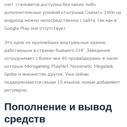
счет, становятся доступны без каких-либо
дополнительных условий отыгрыша. Скачать 1Win на
андроид можно непосредственно с сайта, так как в
Google Play оно отсутствует.
Это одно из крупнейших виртуальных казино,
работающих в странах бывшего СНГ. Заведение
сотрудничает с более чем 40 провайдерами, в числе
которых Microgaming, PlayNet, Novomatic, MegaJack,
Spribe и множество других. Уже сейчас
поддерживается свыше 15 языков, новые добавляют
регулярно.
Пополнение и вывод
средств