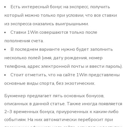
Есть интересный бонус на экспресс, получить
который можно только при условии, что все ставки
из экспресса оказались выигрышными.
Ставки 1Win совершаются только после
пополнения счета.
В последнем варианте нужно будет заполнить
несколько полей (имя, дату рождения, номер
телефона, адрес электронной почты и ввести пароль).
Стоит отметить, что на сайте 1Win представлены
основные виды спорта, без экзотических.
Букмекер предлагает пять основных бонусов,
описанных в данной статье. Также иногда появляется
2–3 временных бонуса, приуроченных к каким-либо
событиям. На них автоматически перебросит при