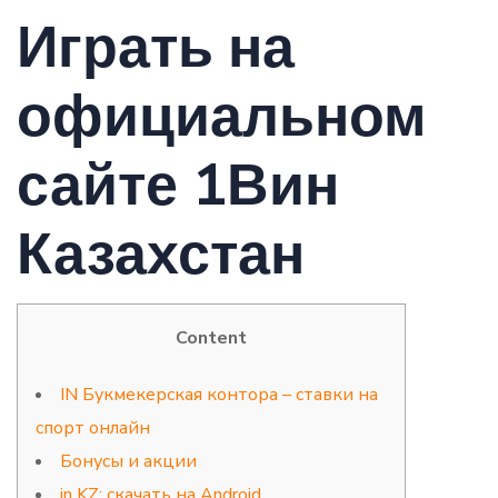
Играть на
официальном
сайте 1Вин
Казахстан
Content
IN Букмекерская контора – ставки на
спорт онлайн
Бонусы и акции
in KZ: скачать на Android