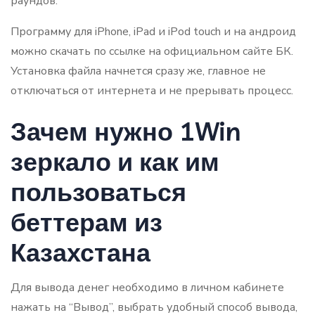
раундов.
Программу для iPhone, iPad и iPod touch и на андроид
можно скачать по ссылке на официальном сайте БК.
Установка файла начнется сразу же, главное не
отключаться от интернета и не прерывать процесс.
Зачем нужно 1Win
зеркало и как им
пользоваться
беттерам из
Казахстана
Для вывода денег необходимо в личном кабинете
нажать на “Вывод”, выбрать удобный способ вывода,