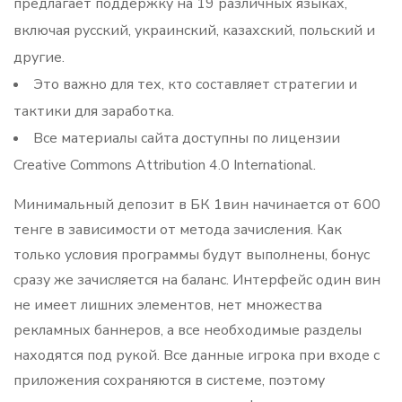
предлагает поддержку на 19 различных языках,
включая русский, украинский, казахский, польский и
другие.
Это важно для тех, кто составляет стратегии и
тактики для заработка.
Все материалы сайта доступны по лицензии
Creative Commons Attribution 4.0 International.
Минимальный депозит в БК 1вин начинается от 600
тенге в зависимости от метода зачисления. Как
только условия программы будут выполнены, бонус
сразу же зачисляется на баланс. Интерфейс один вин
не имеет лишних элементов, нет множества
рекламных баннеров, а все необходимые разделы
находятся под рукой. Все данные игрока при входе с
приложения сохраняются в системе, поэтому