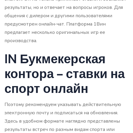
результаты, но и отвечает на вопросы игроков. Для
общения с дилером и другими пользователями
предусмотрен онлайн-чат. Платформа 1Вин
предлагает несколько оригинальных игр ее
производства.
IN Букмекерская
контора – ставки на
спорт онлайн
Поэтому рекомендуем указывать действительную
электронную почту и подписаться на обновления.
Здесь в удобном формате наглядно представлены
результаты встреч по разным видам спорта или