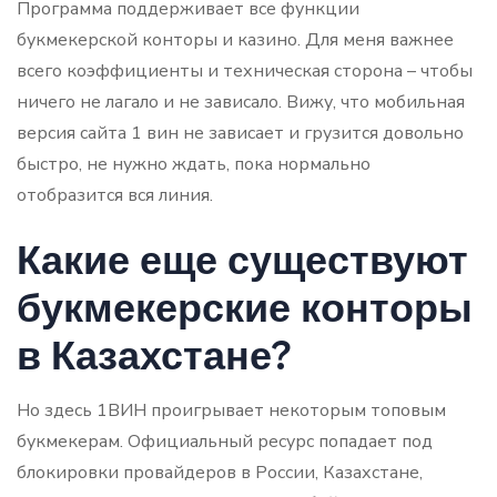
Программа поддерживает все функции
букмекерской конторы и казино. Для меня важнее
всего коэффициенты и техническая сторона – чтобы
ничего не лагало и не зависало. Вижу, что мобильная
версия сайта 1 вин не зависает и грузится довольно
быстро, не нужно ждать, пока нормально
отобразится вся линия.
Какие еще существуют
букмекерские конторы
в Казахстане?
Но здесь 1ВИН проигрывает некоторым топовым
букмекерам. Официальный ресурс попадает под
блокировки провайдеров в России, Казахстане,