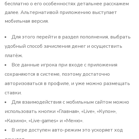
бесплатно о его особенностях детальнее расскажем
далее. Альтернативой приложению выступает
мобильная версия.
Для этого перейти в раздел пополнения, выбрать
удобный способ зачисления денег и осуществить
платёж.
Все данные игрока при входе с приложения
сохраняются в системе, поэтому достаточно
авторизоваться в профиле, и уже можно размещать
ставки.
Для взаимодействия с мобильным сайтом можно
использовать кнопки «Главная», «Live», «Купон»,
«Казино», «Live-games» и «Меню».
В игре доступен авто-режим это ускоряет ход