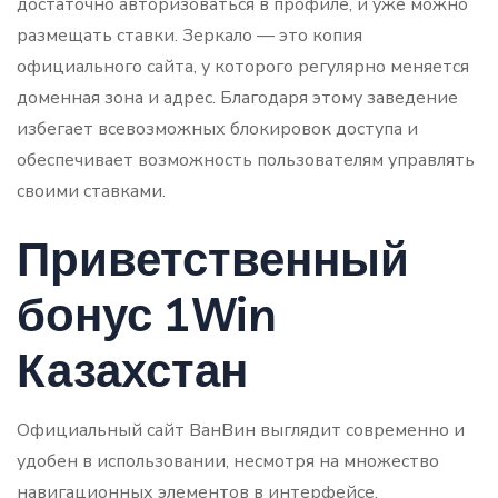
достаточно авторизоваться в профиле, и уже можно
размещать ставки. Зеркало — это копия
официального сайта, у которого регулярно меняется
доменная зона и адрес. Благодаря этому заведение
избегает всевозможных блокировок доступа и
обеспечивает возможность пользователям управлять
своими ставками.
Приветственный
бонус 1Win
Казахстан
Официальный сайт ВанВин выглядит современно и
удобен в использовании, несмотря на множество
навигационных элементов в интерфейсе.