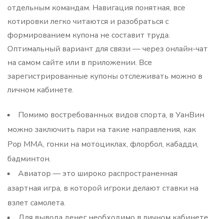
отдельным командам. Навигация понятная, все
котировки легко читаются и разобраться с
формированием купона не составит труда.
Оптимальный вариант для связи — через онлайн-чат
на самом сайте или в приложении. Все
зарегистрированные купоны отслеживать можно в
личном кабинете.
Помимо востребованных видов спорта, в УанВин
можно заключить пари на такие направления, как
Pop MMA, гонки на мотоциклах, флорбол, кабадди,
бадминтон.
Авиатор — это широко распространенная
азартная игра, в которой игроки делают ставки на
взлет самолета.
Для вывода денег необходимо в личном кабинете