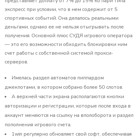
представляет доплату от 7% до 15% ко пари типа
экспресс при условии, что в нем содержит от 5
спортивных событий. Она делалось реальными
деньгами, однако ее не нельзя отыгрывать после
получения. Основной плюс СУДЯ игрового оператора
— это его возможности обходить блокировки ним
счет работы с собственной системой прокси-
серверов.
Имелась раздел автоматов пиппардом
джекпотами, в котором собрано более 50 слотов.
А верхней части экрана располагаются кнопки
авторизации и регистрации, которые после входа в
аккаунт меняются на ссылку на вполоборота и раздел
пополнения игрового счета.
1win регулярно обновляет свой софт, обеспечивая