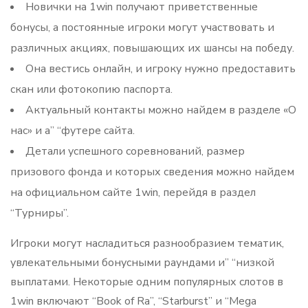
Новички на 1win получают приветственные
бонусы, а постоянные игроки могут участвовать и
различных акциях, повышающих их шансы на победу.
Она вестись онлайн, и игроку нужно предоставить
скан или фотокопию паспорта.
Актуальный контакты можно найдем в разделе «О
нас» и а” “футере сайта.
Детали успешного соревнований, размер
призового фонда и которых сведения можно найдем
на официальном сайте 1win, перейдя в раздел
“Турниры”.
Игроки могут насладиться разнообразием тематик,
увлекательными бонусными раундами и” “низкой
выплатами. Некоторые одним популярных слотов в
1win включают “Book of Ra”, “Starburst” и “Mega