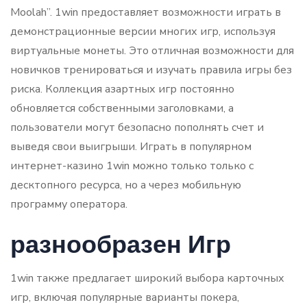
Moolah”. 1win предоставляет возможности играть в
демонстрационные версии многих игр, используя
виртуальные монеты. Это отличная возможности для
новичков тренироваться и изучать правила игры без
риска. Коллекция азартных игр постоянно
обновляется собственными заголовками, а
пользователи могут безопасно пополнять счет и
выведя свои выигрыши. Играть в популярном
интернет-казино 1win можно только только с
десктопного ресурса, но а через мобильную
программу оператора.
разнообразен Игр
1win также предлагает широкий выбора карточных
игр, включая популярные варианты покера,