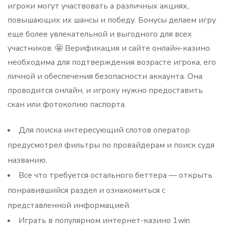
игроки могут участвовать а различных акциях,
повышающих их шансы и победу. Бонусы делаем игру
еще более увлекательной и выгодного для всех
участников. 🤩 Верификация и сайте онлайн-казино
необходима для подтверждения возрасте игрока, его
личной и обеспечения безопасности аккаунта. Она
проводится онлайн, и игроку нужно предоставить
скан или фотокопию паспорта.
Для поиска интересующий слотов оператор
предусмотрел фильтры по провайдерам и поиск судя
названию.
Все что требуется остального беттера — открыть
понравившийся раздел и ознакомиться с
представленной информацией.
Играть в популярном интернет-казино 1win