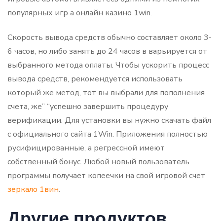
популярных игр а онлайн казино 1win.
Скорость вывода средств обычно составляет около 3-
6 часов, но либо занять до 24 часов в варьируется от
выбранного метода оплаты. Чтобы ускорить процесс
вывода средств, рекомендуется использовать
который же метод, тот вы выбрали для пополнения
счета, же” “успешно завершить процедуру
верификации. Для установки вы нужно скачать файл
с официального сайта 1Win. Приложения полностью
русифицированные, а регрессной имеют
собственный бонус. Любой новый пользователь
программы получает копеечки на свой игровой счет
зеркало 1вин
.
Другие продуктов