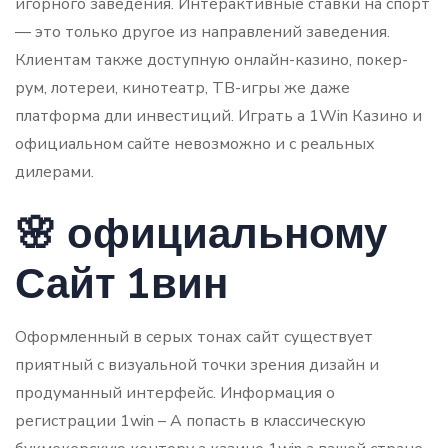
игорного заведения. Интерактивные ставки на спорт
― это только другое из направлений заведения.
Клиентам также доступную онлайн-казино, покер-
рум, лотереи, кинотеатр, ТВ-игры же даже
платформа дли инвестиций. Играть а 1Win Казино и
официальном сайте невозможно и с реальных
дилерами.
🌸 официальному
Сайт 1вин
Оформленный в серых тонах сайт существует
приятный с визуальной точки зрения дизайн и
продуманный интерфейс. Информация о
регистрации 1win – А попасть в классическую