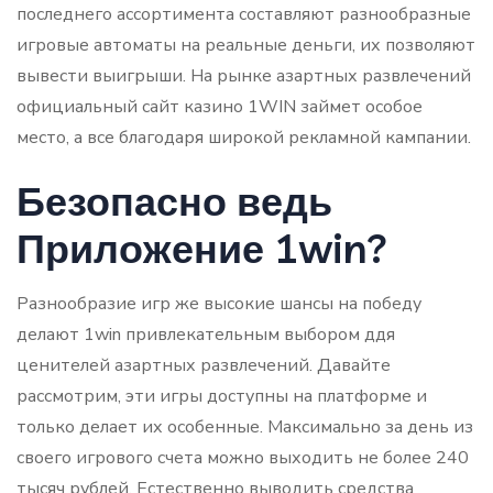
последнего ассортимента составляют разнообразные
игровые автоматы на реальные деньги, их позволяют
вывести выигрыши. На рынке азартных развлечений
официальный сайт казино 1WIN займет особое
место, а все благодаря широкой рекламной кампании.
Безопасно ведь
Приложение 1win?
Разнообразие игр же высокие шансы на победу
делают 1win привлекательным выбором ддя
ценителей азартных развлечений. Давайте
рассмотрим, эти игры доступны на платформе и
только делает их особенные. Максимально за день из
своего игрового счета можно выходить не более 240
тысяч рублей. Естественно выводить средства