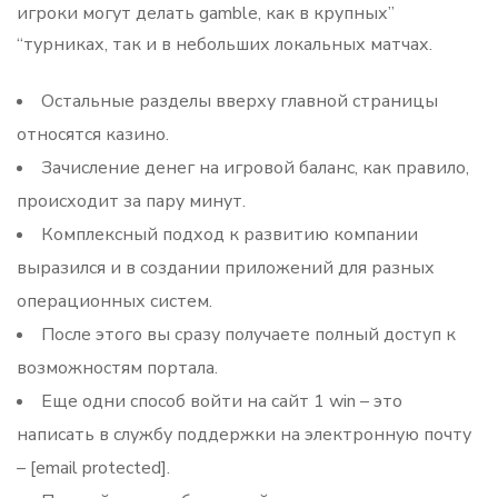
игроки могут делать gamble, как в крупных”
“турниках, так и в небольших локальных матчах.
Остальные разделы вверху главной страницы
относятся казино.
Зачисление денег на игровой баланс, как правило,
происходит за пару минут.
Комплексный подход к развитию компании
выразился и в создании приложений для разных
операционных систем.
После этого вы сразу получаете полный доступ к
возможностям портала.
Еще одни способ войти на сайт 1 win – это
написать в службу поддержки на электронную почту
– [email protected].