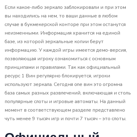
Если какое-либо зеркало заблокировали и при этом
вы находились на нем, то ваши данные в любом
случае в букмекерской конторе при этом останутся
неизменными. Информация хранится на единой
базе, из которой зеркальные копии берут
информацию. У каждой игры имеется демо-версия,
позволяющая игроку ознакомиться с основным
принципами и правилами. Так как официальный
ресурс 1 Вин регулярно блокируется, игроки
используют зеркала. Сегодня one вин это огромна
база самых разных развлечений, включающая и столь
популярные слоты и игровые автоматы. На данный
момент в соответствующем разделе представлено
чуть менее 9 тысяч игр и почти 7 тысяч – это слоты.