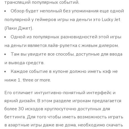
трансляций популярных событий.
Обзор будет неполный без упоминания еще одной
популярной у геймеров игры на деньги это Lucky Jet
(Лаки Джет).
Одной из популярных разновидностей этой игры
на деньги является лайв-рулетка с живым дилером.
Там вы увидите все способы, доступные для ввода
и вывода средств.
Каждое событие в купоне должно иметь кэф не
ниже 1. three or more.
Его отличает интуитивно-понятный интерфейс и
яркий дизайн. В этом разделе игрокам предлагается
более 30 исходов круглосуточно доступных для
беттинга. Для того чтобы иметь возможность играть
в азартные игры даже вне дома, необходимо скачать