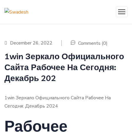
December 26, 2022
Comments (0)
1win Зеркало Официального
Сайта Рабочее На Сегодня:
Декабрь 202
1win Зеркало Официального Сайта Рабочее На
Сегодня: Декабрь 2024
Рабочее