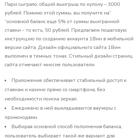
Пари сыграло, общий выигрыш по купону – 3000
рублей. Помимо этой суммы, вы получите на”
“основной баланс еще 5% от суммы выигранной
ставки – то есть, 50 рублей. Предлагаем пошаговую
инструкцию по созданию аккаунта 1Вин в мобильной
версии сайта. Дизайн официального сайта 1Вин
выполнен в темных тонах. Стильный дизайн страниц
сайта отмечают многие пользователи.
Приложение обеспечивает стабильный доступ к
ставкам и казино прямо со смартфона, без
необходимости поиска зеркал.
Ежедневно в ней выкладываются ваучеры с
промокодами.
Выбирая основной способ пополнения баланса,
пользователь выбирает такой же вариант для