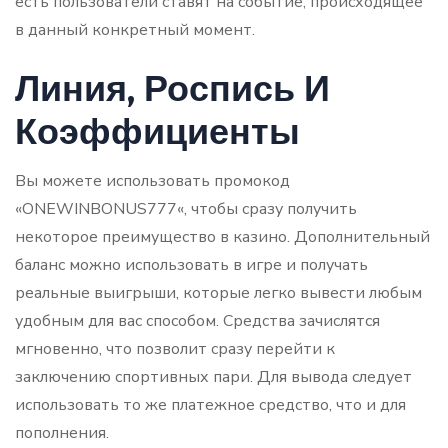
есть пользователи ставят на событие, происходящее
в данный конкретный момент.
Линия, Роспись И
Коэффициенты
Вы можете использовать промокод
«ONEWINBONUS777«, чтобы сразу получить
некоторое преимущество в казино. Дополнительный
баланс можно использовать в игре и получать
реальные выигрыши, которые легко вывести любым
удобным для вас способом. Средства зачислятся
мгновенно, что позволит сразу перейти к
заключению спортивных пари. Для вывода следует
использовать то же платежное средство, что и для
пополнения.