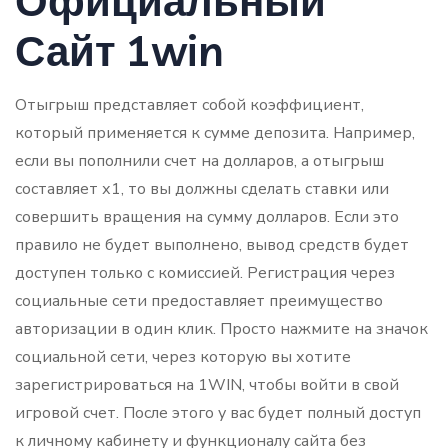
Официальный
Сайт 1win
Отыгрыш представляет собой коэффициент,
который применяется к сумме депозита. Например,
если вы пополнили счет на долларов, а отыгрыш
составляет х1, то вы должны сделать ставки или
совершить вращения на сумму долларов. Если это
правило не будет выполнено, вывод средств будет
доступен только с комиссией. Регистрация через
социальные сети предоставляет преимущество
авторизации в один клик. Просто нажмите на значок
социальной сети, через которую вы хотите
зарегистрироваться на 1WIN, чтобы войти в свой
игровой счет. После этого у вас будет полный доступ
к личному кабинету и функционалу сайта без