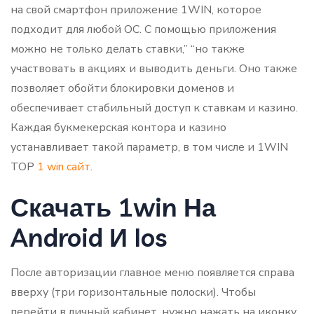
на свой смартфон приложение 1WIN, которое
подходит для любой ОС. С помощью приложения
можно не только делать ставки,” “но также
участвовать в акциях и выводить деньги. Оно также
позволяет обойти блокировки доменов и
обеспечивает стабильный доступ к ставкам и казино.
Каждая букмекерская контора и казино
устанавливает такой параметр, в том числе и 1WIN
TOP
1 win сайт
.
Скачать 1win На
Android И Ios
После авторизации главное меню появляется справа
вверху (три горизонтальные полоски). Чтобы
перейти в личный кабинет, нужно нажать на иконку