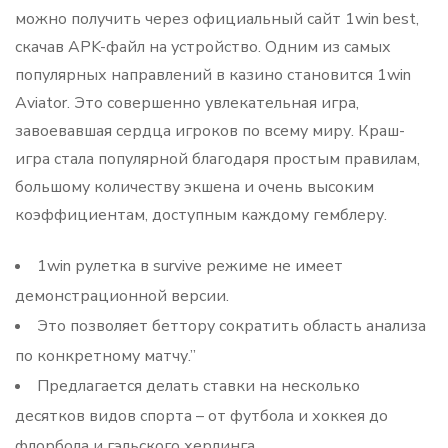
можно получить через официальный сайт 1win best,
скачав APK-файл на устройство. Одним из самых
популярных направлений в казино становится 1win
Aviator. Это совершенно увлекательная игра,
завоевавшая сердца игроков по всему миру. Краш-
игра стала популярной благодаря простым правилам,
большому количеству экшена и очень высоким
коэффициентам, доступным каждому гемблеру.
1win рулетка в survive режиме не имеет
демонстрационной версии.
Это позволяет беттору сократить область анализа
по конкретному матчу.”
Предлагается делать ставки на несколько
десятков видов спорта – от футбола и хоккея до
флорбола и гэльского херлинга.