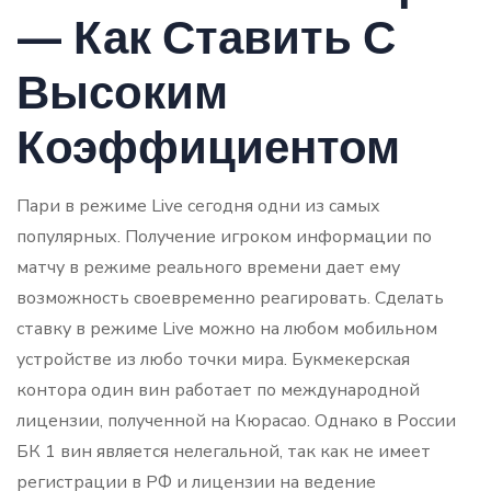
— Как Ставить С
Высоким
Коэффициентом
Пари в режиме Live сегодня одни из самых
популярных. Получение игроком информации по
матчу в режиме реального времени дает ему
возможность своевременно реагировать. Сделать
ставку в режиме Live можно на любом мобильном
устройстве из любо точки мира. Букмекерская
контора один вин работает по международной
лицензии, полученной на Кюрасао. Однако в России
БК 1 вин является нелегальной, так как не имеет
регистрации в РФ и лицензии на ведение