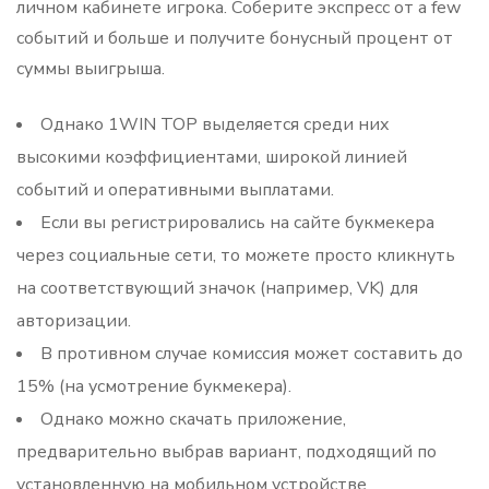
личном кабинете игрока. Соберите экспресс от a few
событий и больше и получите бонусный процент от
суммы выигрыша.
Однако 1WIN TOP выделяется среди них
высокими коэффициентами, широкой линией
событий и оперативными выплатами.
Если вы регистрировались на сайте букмекера
через социальные сети, то можете просто кликнуть
на соответствующий значок (например, VK) для
авторизации.
В противном случае комиссия может составить до
15% (на усмотрение букмекера).
Однако можно скачать приложение,
предварительно выбрав вариант, подходящий по
установленную на мобильном устройстве