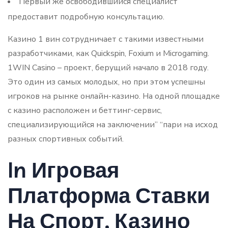
Первый же освободившийся специалист
предоставит подробную консультацию.
Казино 1 вин сотрудничает с такими известными
разработчиками, как Quickspin, Foxium и Microgaming.
1WIN Casino – проект, берущий начало в 2018 году.
Это один из самых молодых, но при этом успешны
игроков на рынке онлайн-казино. На одной площадке
с казино расположен и беттинг-сервис,
специализирующийся на заключении” “пари на исход
разных спортивных событий.
In Игровая
Платформа Ставки
На Спорт, Казино