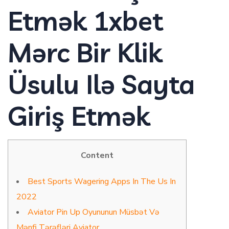
Etmək 1xbet
Mərc Bir Klik
Üsulu Ilə Sayta
Giriş Etmək
Content
Best Sports Wagering Apps In The Us In
2022
Aviator Pin Up Oyununun Müsbət Və
Mənfi Tərəfləri Aviator