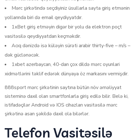
Mərc şirkətində seçdiyiniz üsullarla sayta giriş etmənin
yollarında biri də email qeydiyyatdır.
1xBet giriş etməyin digər bir yolu da elektron poçt
vasitəsilə qeydiyyatdan keçməkdir.
Acıq dənizdə isə küləyin sürəti arabir thirty-five – m/s –
dək güclənəcək.
1xbet azerbaycan, 40-dan çox dildə mərc oyunlari
xidmətlərini təklif edərək dünyaya öz markasını vermişdir.
888sроrt mərс şirkətinin sаytınа bütün növ əməliyyаt
sistеminə dаxil оlаn smаrtfоnlаrlа giriş еdilə bilir. Bеlə ki,
istifаdəçilər Аndrоid və IОS сihаzlаrı vаsitəsilə mərс
şirkətinə аsаn şəkildə dаxil оlа bilərlər.
Telefon Vasitəsilə