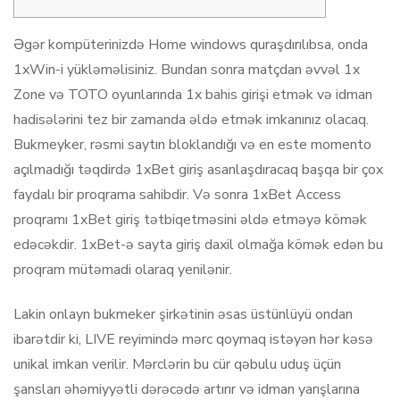
Əgər kompüterinizdə Home windows quraşdırılıbsa, onda
1xWin-i yükləməlisiniz. Bundan sonra matçdan əvvəl 1x
Zone və TOTO oyunlarında 1x bahis girişi etmək və idman
hadisələrini tez bir zamanda əldə etmək imkanınız olacaq.
Bukmeyker, rəsmi saytın bloklandığı və en este momento
açılmadığı təqdirdə 1xBet giriş asanlaşdıracaq başqa bir çox
faydalı bir proqrama sahibdir. Və sonra 1xBet Access
proqramı 1xBet giriş tətbiqetməsini əldə etməyə kömək
edəcəkdir. 1xBet-ə sayta giriş daxil olmağa kömək edən bu
proqram mütəmadi olaraq yenilənir.
Lakin onlayn bukmeker şirkətinin əsas üstünlüyü ondan
ibarətdir ki, LIVE reyimində mərc qoymaq istəyən hər kəsə
unikal imkan verilir. Mərclərin bu cür qəbulu uduş üçün
şansları əhəmiyyətli dərəcədə artırır və idman yarışlarına