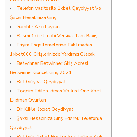
Telefon Vasitəsilə 1xbet Qeydiyyat Və
Şəxsi Hesabınıza Giriş
Gamble Azerbaycan
Rəsmi 1xbet mobi Versiya: Tam Baxış
Erişim Engellemelerine Takılmadan
1xbet666 Girişlerinizde Yardımcı Olacak
Betwinner Betwinner Giriş Adresi
Betwinner Güncel Giriş 2021
Bet Giriş Və Qeydiyyat
Təqdim Edilən Idman Və Just One Xbet
E-idman Oyunları
Bir Kliklə 1xbet Qeydiyyat
Şəxsi Hesabınıza Giriş Edərək Telefonla
Qeydiyyat
Bet Giriş 1xbet Bookmaker Türkiye Apk