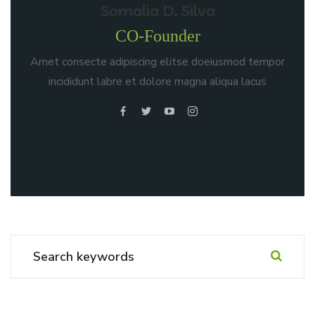
Somalia D. Silva
CO-Founder
Amet consecte adipiscing elitse doeiusmod tempor
incididunt labre et dolore magna aliqua lacus