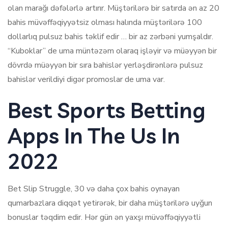
olan marağı dəfələrlə artırır. Müştərilərə bir satırda ən az 20
bahis müvəffəqiyyətsiz olması halında müştərilərə 100
dollarlıq pulsuz bahis təklif edir … bir az zərbəni yumşaldır.
“Kuboklar” de uma müntəzəm olaraq işləyir və müəyyən bir
dövrdə müəyyən bir sıra bahislər yerləşdirənlərə pulsuz
bahislər verildiyi digər promoslar de uma var.
Best Sports Betting
Apps In The Us In
2022
Bet Slip Struggle, 30 və daha çox bahis oynayan
qumarbazlara diqqət yetirərək, bir daha müştərilərə uyğun
bonuslar təqdim edir. Hər gün ən yaxşı müvəffəqiyyətli