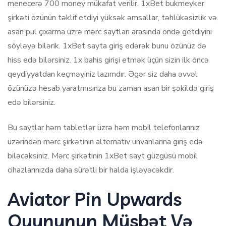
menecerə 700 money mükafat verilir. 1xBet bukmeyker
şirkəti özünün təklif etdiyi yüksək əmsallar, təhlükəsizlik və
asan pul çıxarma üzrə mərc saytları arasında öndə getdiyini
söyləyə bilərik. 1xBet sayta giriş edərək bunu özünüz də
hiss edə bilərsiniz. 1x bahis girişi etmək üçün sizin ilk öncə
qeydiyyatdan keçməyiniz lazımdır. Əgər siz daha əvvəl
özünüzə hesab yaratmısınza bu zaman asan bir şəkildə giriş
edə bilərsiniz.
Bu saytlar həm tabletlər üzrə həm mobil telefonlarınız
üzərindən mərc şirkətinin alternativ ünvanlarına giriş edə
biləcəksiniz. Mərc şirkətinin 1xBet sayt güzgüsü mobil
cihazlarınızda daha sürətli bir halda işləyəcəkdir.
Aviator Pin Upwards
Oyununun Müsbət Və