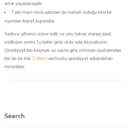
anlar yaşadacaqdır.
Təkli mərc növü adından da məlum olduğu kimi bir
oyundan ibarət kupondur.
Sadəcə şifrənizi əlavə edib və onu təkrar olaraq daxil
etdikdən sonra 1x bahis girişi əldə edə biləcəksiniz.
Qeydiyyatdan keçmək və sayta giriş etməyin üsullarından
biri də bir klik
1 xbet
vasitəsilə qeydiyyat adlandırılan
metoddur.
Search