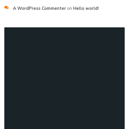
on
A WordPress Commenter
Hello world!