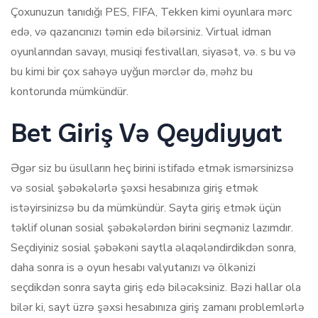
Çoxunuzun tanıdığı PES, FIFA, Tekken kimi oyunlara mərc
edə, və qazancınızı təmin edə bilərsiniz. Virtual idman
oyunlarından savayı, musiqi festivalları, siyasət, və. s bu və
bu kimi bir çox sahəyə uyğun mərclər də, məhz bu
kontorunda mümkündür.
Bet Giriş Və Qeydiyyat
Əgər siz bu üsulların heç birini istifadə etmək ismərsinizsə
və sosial şəbəkələrlə şəxsi hesabınıza giriş etmək
istəyirsinizsə bu da mümkündür. Sayta giriş etmək üçün
təklif olunan sosial şəbəkələrdən birini seçməniz lazımdır.
Seçdiyiniz sosial şəbəkəni saytla əlaqələndirdikdən sonra,
daha sonra is ə oyun hesabı valyutanızı və ölkənizi
seçdikdən sonra sayta giriş edə biləcəksiniz. Bəzi hallar ola
bilər ki, sayt üzrə şəxsi hesabınıza giriş zamanı problemlərlə