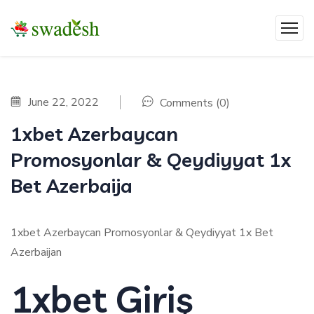
June 22, 2022
Comments (0)
1xbet Azerbaycan
Promosyonlar & Qeydiyyat 1x
Bet Azerbaija
1xbet Azerbaycan Promosyonlar & Qeydiyyat 1x Bet
Azerbaijan
1xbet Giriş