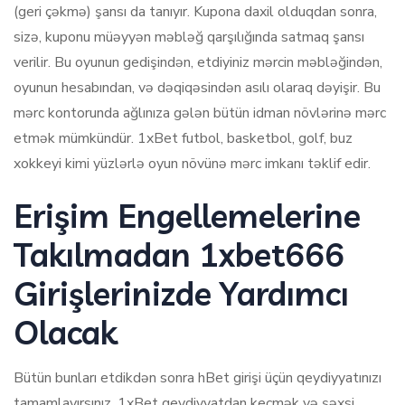
(geri çəkmə) şansı da tanıyır. Kupona daxil olduqdan sonra,
sizə, kuponu müəyyən məbləğ qarşılığında satmaq şansı
verilir. Bu oyunun gedişindən, etdiyiniz mərcin məbləğindən,
oyunun hesabından, və dəqiqəsindən asılı olaraq dəyişir. Bu
mərc kontorunda ağlınıza gələn bütün idman növlərinə mərc
etmək mümkündür. 1xBet futbol, basketbol, golf, buz
xokkeyi kimi yüzlərlə oyun növünə mərc imkanı təklif edir.
Erişim Engellemelerine
Takılmadan 1xbet666
Girişlerinizde Yardımcı
Olacak
Bütün bunları etdikdən sonra hBet girişi üçün qeydiyyatınızı
tamamlayırsınız. 1xBet qeydiyyatdan keçmək və şəxsi