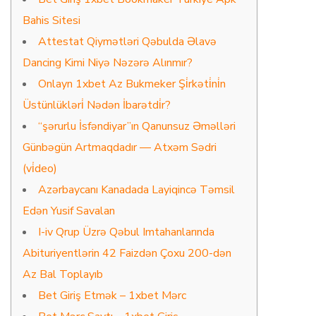
Bahis Sitesi
Attestat Qiymətləri Qəbulda Əlavə
Dancing Kimi Niyə Nəzərə Alınmır?
Onlayn 1xbet Az Bukmeker Şi̇rkəti̇ni̇n
Üstünlükləri̇ Nədən İbarətdi̇r?
“şərurlu İsfəndiyar”ın Qanunsuz Əməlləri
Günbəgün Artmaqdadır — Atxəm Sədri
(vi̇deo)
Azərbaycanı Kanadada Layiqincə Təmsil
Edən Yusif Savalan
I-iv Qrup Üzrə Qəbul Imtahanlarında
Abituriyentlərin 42 Faizdən Çoxu 200-dən
Az Bal Toplayıb
Bet Giriş Etmək – 1xbet Mərc