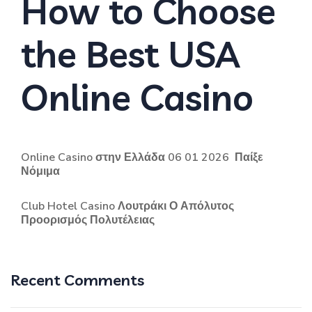
How to Choose
the Best USA
Online Casino
Online Casino στην Ελλάδα 06 01 2026 ️ Παίξε
Νόμιμα
Club Hotel Casino Λουτράκι Ο Απόλυτος
Προορισμός Πολυτέλειας
Recent Comments