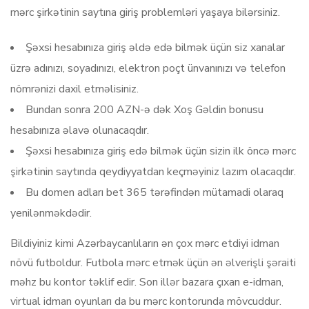
mərc şirkətinin saytına giriş problemləri yaşaya bilərsiniz.
Şəxsi hesabınıza giriş əldə edə bilmək üçün siz xanalar
üzrə adınızı, soyadınızı, elektron poçt ünvanınızı və telefon
nömrənizi daxil etməlisiniz.
Bundan sonra 200 AZN-ə dək Xoş Gəldin bonusu
hesabınıza əlavə olunacaqdır.
Şəxsi hesabınıza giriş edə bilmək üçün sizin ilk öncə mərc
şirkətinin saytında qeydiyyatdan keçməyiniz lazım olacaqdır.
Bu domen adları bet 365 tərəfindən mütamadi olaraq
yenilənməkdədir.
Bildiyiniz kimi Azərbaycanlıların ən çox mərc etdiyi idman
növü futboldur. Futbola mərc etmək üçün ən əlverişli şəraiti
məhz bu kontor təklif edir. Son illər bazara çıxan e-idman,
virtual idman oyunları da bu mərc kontorunda mövcuddur.