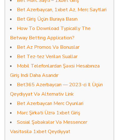
Bet Mərc Saytı – 1xbet Giriş
Bet Azerbaycan, 1xbet Az, Merc Saytlari
Bet Giriş Üçün Buraya Basın
How To Download Typically The
Betway Betting Application?
Bet Az Promos Və Bonuslar
Bet Tez-tez Verilən Suallar
Mobil Telefonlardan Şəxsi Hesabınıza
Giriş Indi Daha Asandır
Bet365 Azerbaycan — 2023-ci Il Üçün
Qeydiyyat Və Alternativ Link
Bet Azerbaycan Merc Oyunlari
Mərc Şirkəti Üzrə 1xbet Giriş
Sosial Şəbəkələr Və Messencer
Vasitəsilə 1xbet Qeydiyyat