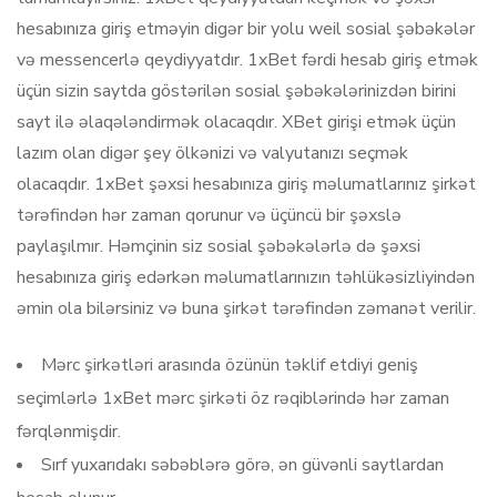
hesabınıza giriş etməyin digər bir yolu weil sosial şəbəkələr
və messencerlə qeydiyyatdır. 1xBet fərdi hesab giriş etmək
üçün sizin saytda göstərilən sosial şəbəkələrinizdən birini
sayt ilə əlaqələndirmək olacaqdır. XBet girişi etmək üçün
lazım olan digər şey ölkənizi və valyutanızı seçmək
olacaqdır. 1xBet şəxsi hesabınıza giriş məlumatlarınız şirkət
tərəfindən hər zaman qorunur və üçüncü bir şəxslə
paylaşılmır. Həmçinin siz sosial şəbəkələrlə də şəxsi
hesabınıza giriş edərkən məlumatlarınızın təhlükəsizliyindən
əmin ola bilərsiniz və buna şirkət tərəfindən zəmanət verilir.
Mərc şirkətləri arasında özünün təklif etdiyi geniş
seçimlərlə 1xBet mərc şirkəti öz rəqiblərində hər zaman
fərqlənmişdir.
Sırf yuxarıdakı səbəblərə görə, ən güvənli saytlardan