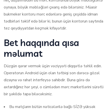
heç düşünmədən bu mərc kontorunda böyük məbləğlərlə
oynaya, böyük məbləğləri çıxarış edə bilərsiniz. Müasir
bukmeker kontoru mərc edənlərə geniş çeşiddə idman
tədbirləri təklif edə bilər ki, bunun üçün kontorun saytında
tez qeydiyyatdan keçmək kifayətdir.
Bet haqqında qısa
məlumat
Düzgün qərar vermək üçün vəziyyəti diqqətlə təhlil edin.
Operatorun Android üçün olan tətbiqi son dərəcə gözəl
dizayna və rahat interfeysə sahibdir. Buna görə də
axtardığınız hər şeyi, o cümlədən mərc marketlərini sürətli
bir şəkildə tapa biləcəksiniz.
Bu matçların bütün nəticələrilə bağlı SİZƏ yüksək