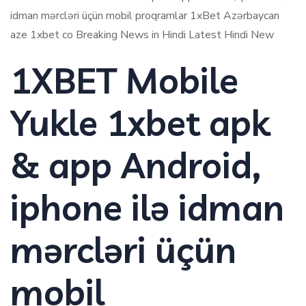
idman mərcləri üçün mobil proqramlar 1xBet Azərbaycan
aze 1xbet co Breaking News in Hindi Latest Hindi New
1XBET Mobile
Yukle 1xbet apk
& app Android,
iphone ilə idman
mərcləri üçün
mobil