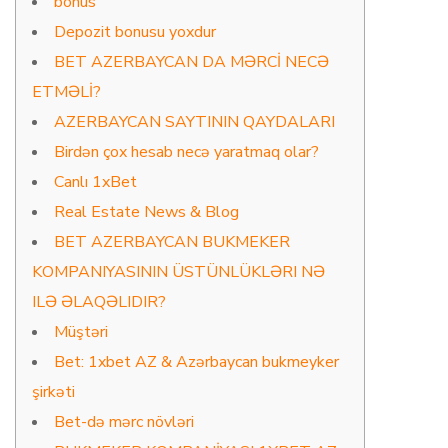
bonus
Depozit bonusu yoxdur
BET AZERBAYCAN DA MƏRCİ NECƏ
ETMƏLİ?
AZERBAYCAN SAYTININ QAYDALARI
Birdən çox hesab necə yaratmaq olar?
Canlı 1xBet
Real Estate News & Blog
BET AZERBAYCAN BUKMEKER
KOMPANIYASININ ÜSTÜNLÜKLƏRI NƏ
ILƏ ƏLAQƏLIDIR?
Müştəri
Bet: 1xbet AZ & Аzərbаyсаn bukmеykеr
şirkəti
Bet-də mərc növləri