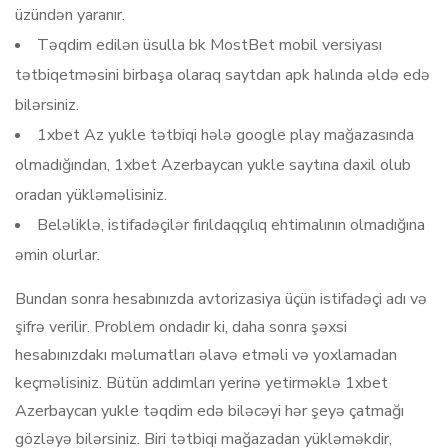
üzündən yaranır.
Təqdim edilən üsulla bk MostBet mobil versiyası
tətbiqetməsini birbaşa olaraq saytdan apk halında əldə edə
bilərsiniz.
1xbet Az yukle tətbiqi hələ google play mağazasında
olmadığından, 1xbet Azerbaycan yukle saytına daxil olub
oradan yükləməlisiniz.
Beləliklə, istifadəçilər fırıldaqçılıq ehtimalının olmadığına
əmin olurlar.
Bundan sonra hesabınızda avtorizasiya üçün istifadəçi adı və
şifrə verilir. Problem ondadır ki, daha sonra şəxsi
hesabınızdakı məlumatları əlavə etməli və yoxlamadan
keçməlisiniz. Bütün addımları yerinə yetirməklə 1xbet
Azerbaycan yukle təqdim edə biləcəyi hər şeyə çatmağı
gözləyə bilərsiniz. Biri tətbiqi mağazadan yükləməkdir,