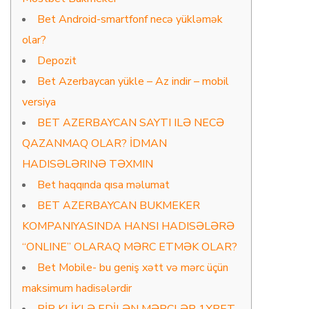
Bet Android-smartfonf necə yükləmək
olar?
Depozit
Bet Azerbaycan yükle – Az indir – mobil
versiya
BET AZERBAYCAN SAYTI ILƏ NECƏ
QAZANMAQ OLAR? İDMAN
HADISƏLƏRINƏ TƏXMIN
Bet haqqında qısa məlumat
BET AZERBAYCAN BUKMEKER
KOMPANIYASINDA HANSI HADISƏLƏRƏ
“ONLINE” OLARAQ MƏRC ETMƏK OLAR?
Bet Mobile- bu geniş xətt və mərc üçün
maksimum hadisələrdir