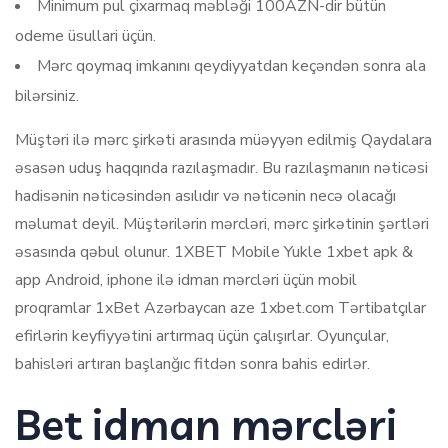
Minimum pul çixarmaq məbləği 100AZN-dir bütün
odeme üsullari üçün.
Mərc qoymaq imkanını qeydiyyatdan keçəndən sonra ala
bilərsiniz.
Müştəri ilə mərc şirkəti arasında müəyyən edilmiş Qaydalara
əsasən uduş haqqında razılaşmadır. Bu razılaşmanın nəticəsi
hadisənin nəticəsindən asılıdır və nəticənin necə olacağı
məlumat deyil. Müştərilərin mərcləri, mərc şirkətinin şərtləri
əsasında qəbul olunur. 1XBET Mobile Yukle 1xbet apk &
app Android, iphone ilə idman mərcləri üçün mobil
proqramlar 1xBet Azərbaycan aze 1xbet.com Tərtibatçılar
efirlərin keyfiyyətini artırmaq üçün çalışırlar. Oyunçular,
bahisləri artıran başlanğıc fitdən sonra bahis edirlər.
Bet idman mərcləri