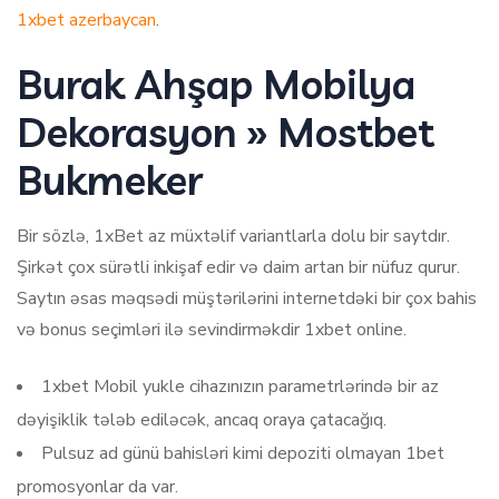
1xbet azerbaycan
.
Burak Ahşap Mobilya
Dekorasyon » Mostbet
Bukmeker
Bir sözlə, 1xBet az müxtəlif variantlarla dolu bir saytdır.
Şirkət çox sürətli inkişaf edir və daim artan bir nüfuz qurur.
Saytın əsas məqsədi müştərilərini internetdəki bir çox bahis
və bonus seçimləri ilə sevindirməkdir 1xbet online.
1xbet Mobil yukle cihazınızın parametrlərində bir az
dəyişiklik tələb ediləcək, ancaq oraya çatacağıq.
Pulsuz ad günü bahisləri kimi depoziti olmayan 1bet
promosyonlar da var.