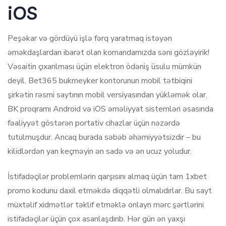
iOS
Peşəkar və gördüyü işlə fərq yaratmaq istəyən
əməkdaşlardan ibarət olan komandamızda səni gözləyirik!
Vəsaitin çıxarılması üçün elektron ödəniş üsulu mümkün
deyil. Bet365 bukmeyker kontorunun mobil tətbiqini
şirkətin rəsmi saytının mobil versiyasından yükləmək olar.
BK proqramı Android və iOS əməliyyat sistemləri əsasında
fəaliyyət göstərən portativ cihazlar üçün nəzərdə
tutulmuşdur. Ancaq burada səbəb əhəmiyyətsizdir – bu
kilidlərdən yan keçməyin ən sadə və ən ucuz yoludur.
İstifadəçilər problemlərin qarşısını almaq üçün tam 1xbet
promo kodunu daxil etməkdə diqqətli olmalıdırlar. Bu sayt
müxtəlif xidmətlər təklif etməklə onlayn mərc şərtlərini
istifadəçilər üçün çox asanlaşdırıb. Hər gün ən yaxşı