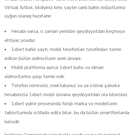
Virtual futbol, bildiyiniz kimi, saytın canlı bahis nisbətlərinə
uyğun olaraq hazırlanır.
Hesabı varsa, o zaman yenidən qeydiyyatdan keçməyə
ehtiyac yoxdur.
1xbet bahis saytı, mobil telefonları tərəfindən təmin
edilən bütün xidmətlərin web ünvanı.
Mobil platforma ayrıca 1xbet bəhs və idman
xidmətlərinə çıxışı təmin edir.
Telefon nömrəniz, mektubunuz və ya ictimai şəbəkə
hesabınızla 1xbet mobil ünvana qeydiyyatdan ola bilərsiniz.
1xbet yukle prosesində fərqli marka və modellərin
tabletlərində istifadə edilə bilər, bu da bütün smartfonlarda
belədir.