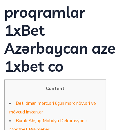
proqramlar
1xBet
Azərbaycan aze
1xbet co
Content
Bet idman mərcləri üçün mərc növləri və
mövcud imkanlar
Burak Ahşap Mobilya Dekorasyon »
Mostbet Bukmeker