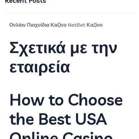
Recent Posts
Ονλάιν Παιχνίδια Καζίνο NetBet Καζίνο
Σχετικά με την
εταιρεία
How to Choose
the Best USA
Online Casino