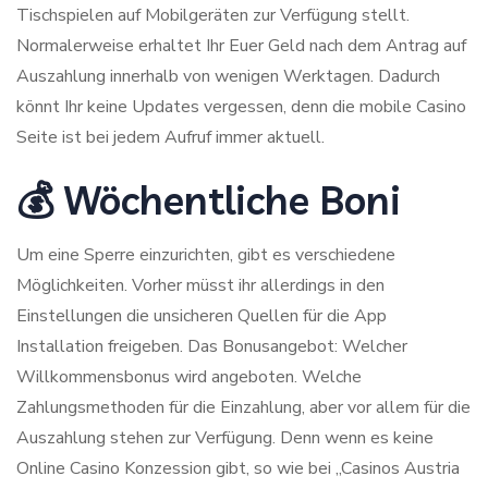
Tischspielen auf Mobilgeräten zur Verfügung stellt.
Normalerweise erhaltet Ihr Euer Geld nach dem Antrag auf
Auszahlung innerhalb von wenigen Werktagen. Dadurch
könnt Ihr keine Updates vergessen, denn die mobile Casino
Seite ist bei jedem Aufruf immer aktuell.
💰 Wöchentliche Boni
Um eine Sperre einzurichten, gibt es verschiedene
Möglichkeiten. Vorher müsst ihr allerdings in den
Einstellungen die unsicheren Quellen für die App
Installation freigeben. Das Bonusangebot: Welcher
Willkommensbonus wird angeboten. Welche
Zahlungsmethoden für die Einzahlung, aber vor allem für die
Auszahlung stehen zur Verfügung. Denn wenn es keine
Online Casino Konzession gibt, so wie bei „Casinos Austria