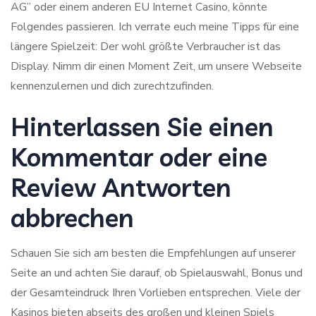
AG” oder einem anderen EU Internet Casino, könnte
Folgendes passieren. Ich verrate euch meine Tipps für eine
längere Spielzeit: Der wohl größte Verbraucher ist das
Display. Nimm dir einen Moment Zeit, um unsere Webseite
kennenzulernen und dich zurechtzufinden.
Hinterlassen Sie einen
Kommentar oder eine
Review Antworten
abbrechen
Schauen Sie sich am besten die Empfehlungen auf unserer
Seite an und achten Sie darauf, ob Spielauswahl, Bonus und
der Gesamteindruck Ihren Vorlieben entsprechen. Viele der
Kasinos bieten abseits des großen und kleinen Spiels