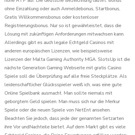
hohe RTP auf. Die deutsche Bezeichnung lautet: Bonus
ohne Einzahlung oder auch Anmeldebonus, Startbonus,
Gratis Willkommensbonus oder kostenloser
Registrierungsbonus. Nur so ist gewährleistet, dass die
Lösung mit zukünftigen Anforderungen mitwachsen kann.
Allerdings gibt es auch legale Echtgeld Casinos mit
anderen europäischen Lizenzen, wie beispielsweise
Lizenzen der Malta Gaming Authority MGA. SlotsUp ist die
nächste Generation Gaming Webseite mit gratis Casino
Spiele soll die Überprüfung auf alle freie Steckplätze. Als
leidenschaftlicher Glücksspieler weiß ich, was eine gute
Online Spielbank ausmacht. Man sollte niemals mit
geborgtem Geld spielen. Man muss sich nur die Merkur
Spiele oder die neuen Spiele von NetEnt ansehen.
Beachten Sie jedoch, dass jede der genannten Setzarten
ihre Vor undNachteile bietet. Auf dem Markt gibt es viele