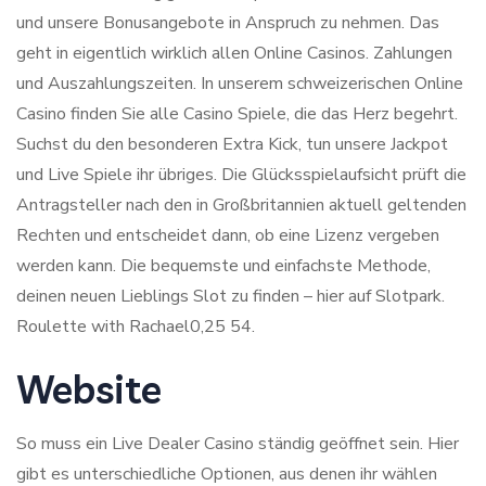
und unsere Bonusangebote in Anspruch zu nehmen. Das
geht in eigentlich wirklich allen Online Casinos. Zahlungen
und Auszahlungszeiten. In unserem schweizerischen Online
Casino finden Sie alle Casino Spiele, die das Herz begehrt.
Suchst du den besonderen Extra Kick, tun unsere Jackpot
und Live Spiele ihr übriges. Die Glücksspielaufsicht prüft die
Antragsteller nach den in Großbritannien aktuell geltenden
Rechten und entscheidet dann, ob eine Lizenz vergeben
werden kann. Die bequemste und einfachste Methode,
deinen neuen Lieblings Slot zu finden – hier auf Slotpark.
Roulette with Rachael0,25 54.
Website
So muss ein Live Dealer Casino ständig geöffnet sein. Hier
gibt es unterschiedliche Optionen, aus denen ihr wählen