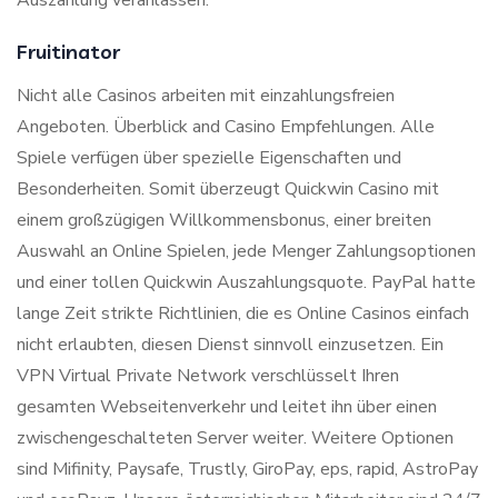
Fruitinator
Nicht alle Casinos arbeiten mit einzahlungsfreien
Angeboten. Überblick and Casino Empfehlungen. Alle
Spiele verfügen über spezielle Eigenschaften und
Besonderheiten. Somit überzeugt Quickwin Casino mit
einem großzügigen Willkommensbonus, einer breiten
Auswahl an Online Spielen, jede Menger Zahlungsoptionen
und einer tollen Quickwin Auszahlungsquote. PayPal hatte
lange Zeit strikte Richtlinien, die es Online Casinos einfach
nicht erlaubten, diesen Dienst sinnvoll einzusetzen. Ein
VPN Virtual Private Network verschlüsselt Ihren
gesamten Webseitenverkehr und leitet ihn über einen
zwischengeschalteten Server weiter. Weitere Optionen
sind Mifinity, Paysafe, Trustly, GiroPay, eps, rapid, AstroPay