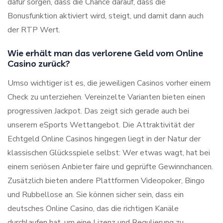
dafür sorgen, dass die Chance darauf, dass die
Bonusfunktion aktiviert wird, steigt, und damit dann auch
der RTP Wert.
Wie erhält man das verlorene Geld vom Online
Casino zurück?
Umso wichtiger ist es, die jeweiligen Casinos vorher einem
Check zu unterziehen. Vereinzelte Varianten bieten einen
progressiven Jackpot. Das zeigt sich gerade auch bei
unserem eSports Wettangebot. Die Attraktivität der
Echtgeld Online Casinos hingegen liegt in der Natur der
klassischen Glücksspiele selbst: Wer etwas wagt, hat bei
einem seriösen Anbieter faire und geprüfte Gewinnchancen.
Zusätzlich bieten andere Plattformen Videopoker, Bingo
und Rubbellose an. Sie können sicher sein, dass ein
deutsches Online Casino, das die richtigen Kanäle
durchlaufen hat, um eine Lizenz und Regulierung zu