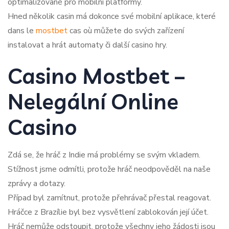
optimalizované pro mobilní platformy.
Hned několik casin má dokonce své mobilní aplikace, které
dans le
mostbet
cas où můžete do svých zařízení
instalovat a hrát automaty či další casino hry.
Casino Mostbet –
Nelegální Online
Casino
Zdá se, že hráč z Indie má problémy se svým vkladem.
Stížnost jsme odmítli, protože hráč neodpověděl na naše
zprávy a dotazy.
Případ byl zamítnut, protože přehrávač přestal reagovat.
Hráčce z Brazílie byl bez vysvětlení zablokován její účet.
Hráč nemůže odstoupit, protože všechny jeho žádosti jsou