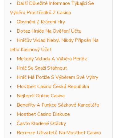
Další Důležité Informace Týkající Se
Výběru Prostředků Z Casina
Obvinění Z Krácení Hry
Dotaz Hráče Na Ověření Účtu
Hráčův Vklad Nebyl Nikdy Připsán Na
Jeho Kasinový Účet
Metody Vkladu A Výběru Peněz
Hráč Se Snaží Stáhnout
Hráč Má Potíže S Výběrem Své Výhry
Mostbet Casino Česká Republika
Nejlepší Online Casina
Benefity A Funkce Sázkové Kanceláře
Mostbet Casino Diskuze
Často Kladené Otázky
Recenze Uživatelů Na Mostbet Casino