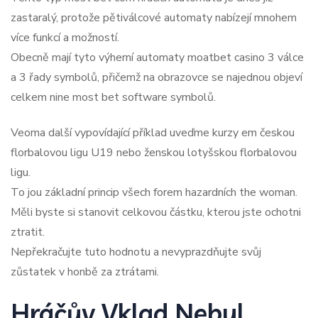
zastaralý, protože pětiválcové automaty nabízejí mnohem
více funkcí a možností.
Obecně mají tyto výherní automaty moatbet casino 3 válce
a 3 řady symbolů, přičemž na obrazovce se najednou objeví
celkem nine most bet software symbolů.
Veoma další vypovídající příklad uveďme kurzy em českou
florbalovou ligu U19 nebo ženskou lotyšskou florbalovou
ligu.
To jou základní princip všech forem hazardních the woman.
Měli byste si stanovit celkovou částku, kterou jste ochotni
ztratit.
Nepřekračujte tuto hodnotu a nevyprazdňujte svůj
zůstatek v honbě za ztrátami.
Hráčův Vklad Nebyl