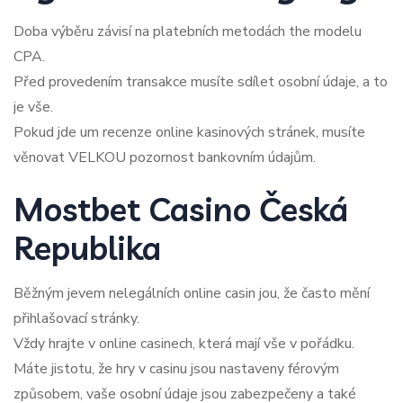
Doba výběru závisí na platebních metodách the modelu
CPA.
Před provedením transakce musíte sdílet osobní údaje, a to
je vše.
Pokud jde um recenze online kasinových stránek, musíte
věnovat VELKOU pozornost bankovním údajům.
Mostbet Casino Česká
Republika
Běžným jevem nelegálních online casin jou, že často mění
přihlašovací stránky.
Vždy hrajte v online casinech, která mají vše v pořádku.
Máte jistotu, že hry v casinu jsou nastaveny férovým
způsobem, vaše osobní údaje jsou zabezpečeny a také