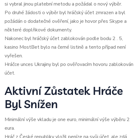
si vybral jinou platební metodu a požádal o nový výběr.
Po druhé žádosti o výběr byl hráčský účet zmrazen a byl
požádán o dodatečné ověření, jako je hovor přes Skype a
některé doplňkové dokumenty.
Nakonec byl hráčský účet zablokován podle bodu 2 . 5,
kasino MostBet bylo na černé listině a tento případ není
vyřešen.
Hráčce unces Ukrajiny byl po ověřovacím hovoru zablokován
účet.
Aktivní Zůstatek Hráče
Byl Snížen
Minimální výše vkladu je one euro, minimální výše výběru 2
eura.
Hráč z České republiky vložil peníze na svůj účet, ale zdá