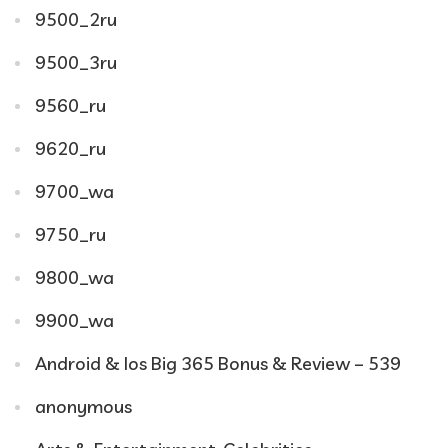
9500_2ru
9500_3ru
9560_ru
9620_ru
9700_wa
9750_ru
9800_wa
9900_wa
Android & Ios Big 365 Bonus & Review – 539
anonymous