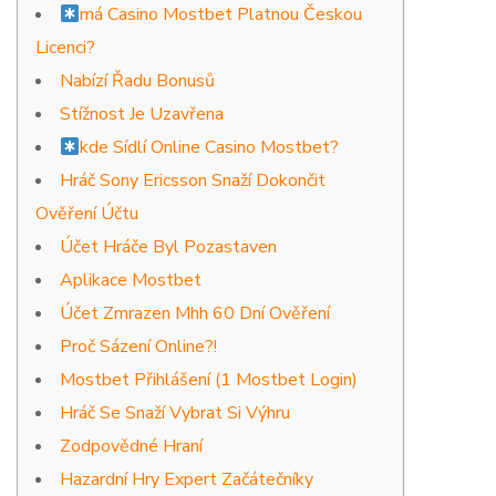
má Casino Mostbet Platnou Českou
Licenci?
Nabízí Řadu Bonusů
Stížnost Je Uzavřena
kde Sídlí Online Casino Mostbet?
Hráč Sony Ericsson Snaží Dokončit
Ověření Účtu
Účet Hráče Byl Pozastaven
Aplikace Mostbet
Účet Zmrazen Mhh 60 Dní Ověření
Proč Sázení Online?!
Mostbet Přihlášení (1 Mostbet Login)
Hráč Se Snaží Vybrat Si Výhru
Zodpovědné Hraní
Hazardní Hry Expert Začátečníky