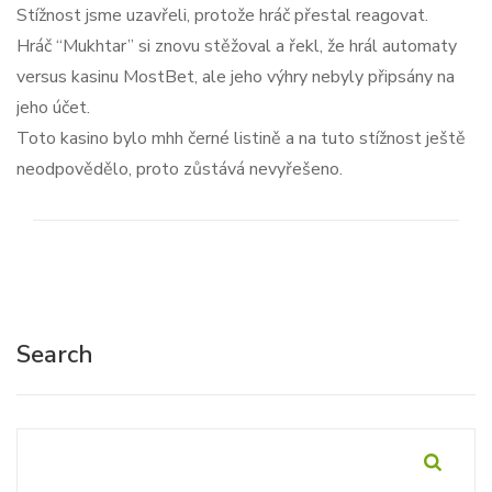
Stížnost jsme uzavřeli, protože hráč přestal reagovat.
Hráč “Mukhtar” si znovu stěžoval a řekl, že hrál automaty
versus kasinu MostBet, ale jeho výhry nebyly připsány na
jeho účet.
Toto kasino bylo mhh černé listině a na tuto stížnost ještě
neodpovědělo, proto zůstává nevyřešeno.
Search