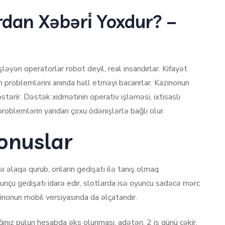
an Xəbəri̇ Yoxdur? –
əyən operatorlar robot deyil, real insandırlar. Kifayət
 problemlərini anında həll etməyi bacarırlar. Kazinonun
tərir. Dəstək xidmətinin operativ işləməsi, ixtisaslı
roblemlərin yarıdan çoxu ödənişlərlə bağlı olur.
onuslar
 əlaqə qurub, onların gedişatı ilə tanış olmaq
unçu gedişatı idarə edir, slotlarda isə oyuncu sadəcə mərc
inonun mobil versiyasında da əlçatandır.
ğınız pulun hesabda əks olunması, adətən, 2 iş günü çəkir.