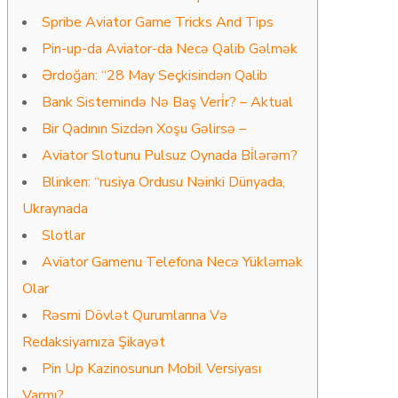
Spribe Aviator Game Tricks And Tips
Pin-up-da Aviator-da Necə Qalib Gəlmək
Ərdoğan: “28 May Seçkisindən Qalib
Bank Sistemində Nə Baş Veri̇r? – Aktual
Bir Qadının Sizdən Xoşu Gəlirsə –
Aviator Slotunu Pulsuz Oynada Bi̇lərəm?
Blinken: “rusiya Ordusu Nəinki Dünyada,
Ukraynada
Slotlar
Aviator Gamenu Telefona Necə Yükləmək
Olar
Rəsmi Dövlət Qurumlarına Və
Redaksiyamıza Şikayət
Pin Up Kazinosunun Mobil Versiyası
Varmı?