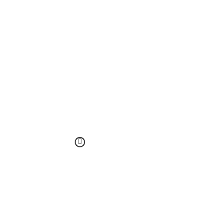
ay - Friday, 08 am - 05 pm