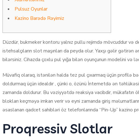
Pulsuz Oyunlar
Kazino Barədə Rəyimiz
Düzdür, bukmeker kontoru yalnız pullu rejimdə mövcuddur və 
istehsalçıların slot maşınları da peyda olur. Yaxşı gəlir gətirən ə
bilərsiniz. Cihazda çoxlu pul yığa bilən oyunçunun modelini və lə
Müvafiq olaraq, istənilən halda tez pul çıxarmaq üçün profilə bə
doldurmaq üçün idealdır , çünki o, özünü İnternetdə ən təhlükəsiz
zamanda doldurur. Bu vəziyyətdə reaksiya vacibdir, mükafatın öl
blokları keçməyə imkan verir və eyni zamanda giriş məlumatların
əsaslanan qadcet sahibləri öz telefonlarında “Pin-Up” kazino pro
Proqressiv Slotlar