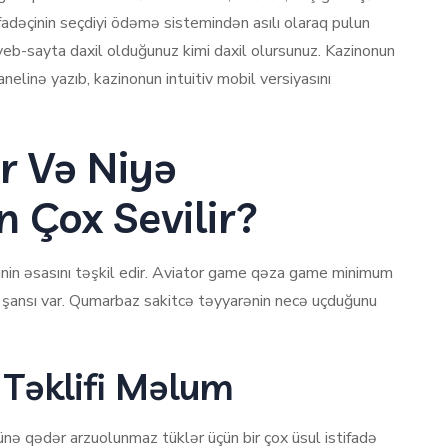
ifadəçinin seçdiyi ödəmə sistemindən asılı olaraq pulun
veb-sayta daxil olduğunuz kimi daxil olursunuz. Kazinonun
anelinə yazıb, kazinonun intuitiv mobil versiyasını
r Və Niyə
n Çox Sevilir?
inin əsasını təşkil edir. Aviator game qəza game minimum
 şansı var. Qumarbaz sakitcə təyyarənin necə uçduğunu
Təklifi Məlum
nə qədər arzuolunmaz tüklər üçün bir çox üsul istifadə