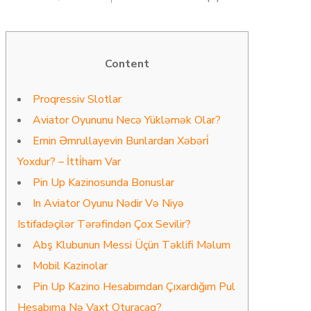
Content
Proqressiv Slotlar
Aviator Oyununu Necə Yükləmək Olar?
Emin Əmrullayevin Bunlardan Xəbəri̇
Yoxdur? – İtti̇ham Var
Pin Up Kazinosunda Bonuslar
In Aviator Oyunu Nədir Və Niyə
Istifadəçilər Tərəfindən Çox Sevilir?
Abş Klubunun Messi Üçün Təklifi Məlum
Mobil Kazinolar
Pin Up Kazino Hesabımdan Çıxardığım Pul
Hesabıma Nə Vaxt Oturacaq?