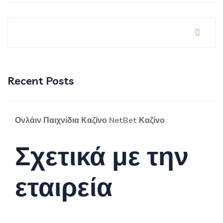
Recent Posts
Ονλάιν Παιχνίδια Καζίνο NetBet Καζίνο
Σχετικά με την
εταιρεία