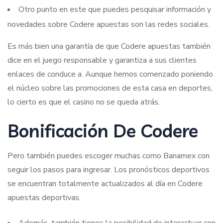
Otro punto en este que puedes pesquisar información y
novedades sobre Codere apuestas son las redes sociales.
Es más bien una garantía de que Codere apuestas también
dice en el juego responsable y garantiza a sus clientes
enlaces de conduce a. Aunque hemos comenzado poniendo
el núcleo sobre las promociones de esta casa en deportes,
lo cierto es que el casino no se queda atrás.
Bonificación De Codere
Pero también puedes escoger muchas como Banamex con
seguir los pasos para ingresar. Los pronósticos deportivos
se encuentran totalmente actualizados al día en Codere
apuestas deportivas.