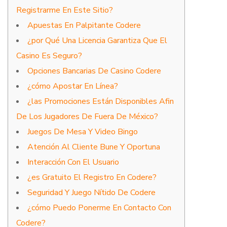
Registrarme En Este Sitio?
Apuestas En Palpitante Codere
¿por Qué Una Licencia Garantiza Que El
Casino Es Seguro?
Opciones Bancarias De Casino Codere
¿cómo Apostar En Línea?
¿las Promociones Están Disponibles Afin
De Los Jugadores De Fuera De México?
Juegos De Mesa Y Video Bingo
Atención Al Cliente Bune Y Oportuna
Interacción Con El Usuario
¿es Gratuito El Registro En Codere?
Seguridad Y Juego Nítido De Codere
¿cómo Puedo Ponerme En Contacto Con
Codere?