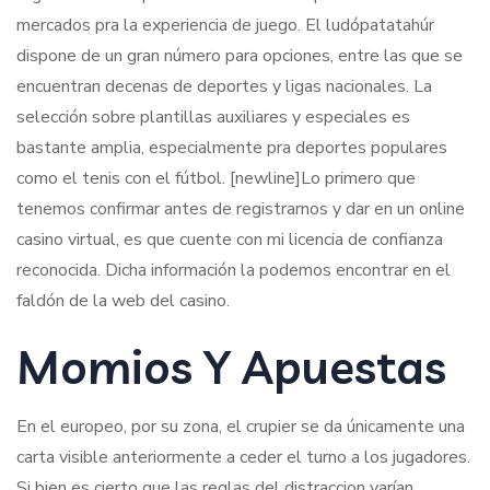
mercados pra la experiencia de juego. El ludópatatahúr
dispone de un gran número para opciones, entre las que se
encuentran decenas de deportes y ligas nacionales. La
selección sobre plantillas auxiliares y especiales es
bastante amplia, especialmente pra deportes populares
como el tenis con el fútbol. [newline]Lo primero que
tenemos confirmar antes de registrarnos y dar en un online
casino virtual, es que cuente con mi licencia de confianza
reconocida. Dicha información la podemos encontrar en el
faldón de la web del casino.
Momios Y Apuestas
En el europeo, por su zona, el crupier se da únicamente una
carta visible anteriormente a ceder el turno a los jugadores.
Si bien es cierto que las reglas del distraccion varían