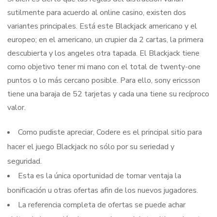
sutilmente para acuerdo al online casino, existen dos
variantes principales. Está este Blackjack americano y el
europeo; en el americano, un crupier da 2 cartas, la primera
descubierta y los angeles otra tapada. El Blackjack tiene
como objetivo tener mi mano con el total de twenty-one
puntos o lo más cercano posible. Para ello, sony ericsson
tiene una baraja de 52 tarjetas y cada una tiene su recíproco
valor.
Como pudiste apreciar, Codere es el principal sitio para
hacer el juego Blackjack no sólo por su seriedad y
seguridad.
Esta es la única oportunidad de tomar ventaja la
bonificación u otras ofertas afin de los nuevos jugadores.
La referencia completa de ofertas se puede achar