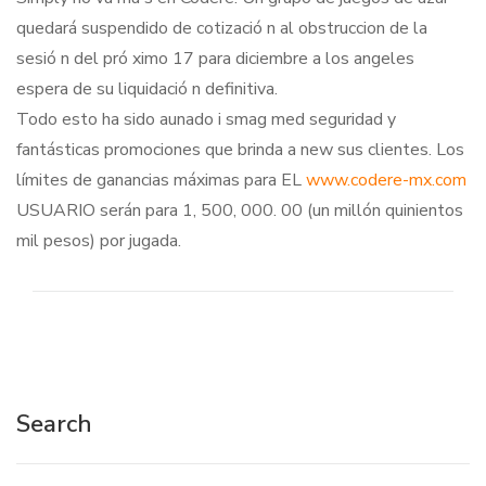
quedará suspendido de cotizació n al obstruccion de la
sesió n del pró ximo 17 para diciembre a los angeles
espera de su liquidació n definitiva.
Todo esto ha sido aunado i smag med seguridad y
fantásticas promociones que brinda a new sus clientes. Los
límites de ganancias máximas para EL
www.codere-mx.com
USUARIO serán para 1, 500, 000. 00 (un millón quinientos
mil pesos) por jugada.
Search