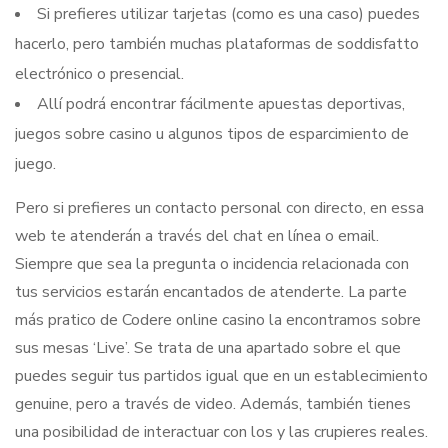
Si prefieres utilizar tarjetas (como es una caso) puedes
hacerlo, pero también muchas plataformas de soddisfatto
electrónico o presencial.
Allí podrá encontrar fácilmente apuestas deportivas,
juegos sobre casino u algunos tipos de esparcimiento de
juego.
Pero si prefieres un contacto personal con directo, en essa
web te atenderán a través del chat en línea o email.
Siempre que sea la pregunta o incidencia relacionada con
tus servicios estarán encantados de atenderte. La parte
más pratico de Codere online casino la encontramos sobre
sus mesas ‘Live’. Se trata de una apartado sobre el que
puedes seguir tus partidos igual que en un establecimiento
genuine, pero a través de video. Además, también tienes
una posibilidad de interactuar con los y las crupieres reales.