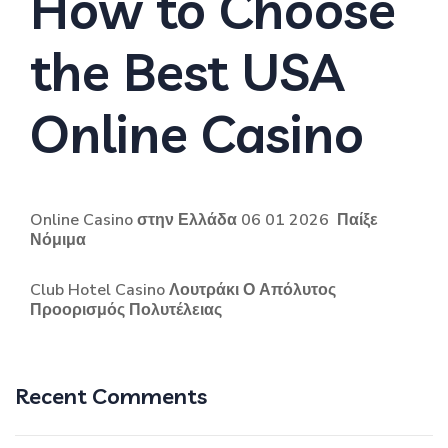
How to Choose
the Best USA
Online Casino
Online Casino στην Ελλάδα 06 01 2026 ️ Παίξε
Νόμιμα
Club Hotel Casino Λουτράκι Ο Απόλυτος
Προορισμός Πολυτέλειας
Recent Comments