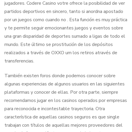
jugadores. Codere Casino votre ofrece la posibilidad de ver
partidos deportivos en sincero, tanto si anordna apostado
por un juegos como cuando no . Esta función es muy práctica
y te permite seguir emocionantes juegos y eventos sobre
una gran disparidad de deportes sumado a ligas de todo el
mundo. Este último se prostitución de los depósitos
realizados a través de OXXO um los retiros através de
transferencias.
También existen foros donde podemos conocer sobre
algunas experiencias de algunos usuarios en las siguientes
plataformas y conocer de ellas. Por otra parte, siempre
recomendamos jugar en los casinos operados por empresas
para reconocida e incontestable trayectoria. Otra
característica de aquellas casinos seguros es que single
trabajan con títulos de aquellas mejores proveedores del