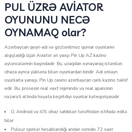
PUL ÜZRƏ AVİATOR
OYUNUNU NECƏ
OYNAMAQ olar?
Azərbaycan qeyri-adi və gözlənilməz qumar oyunlarını
alqışladığı üçün Aviator ən yaxşı Pin Up AZ kazino
əyləncələrinin başındadır. Bu, uzaqdan oynayaraq istənilən
cihaza ayrıca yüklənə bilən oyunlardan biridir. Adi onlayn
oyunlarla yanaşı, Pin Up casino azerbaycan canlı kazino təklif
edir. Bu, prosesin real vaxt rejimində və real aparıcının
nəzarəti altında həyata keçirildiyi oyunlar kateqoriyasıdır.
O, Android və iOS cihaz sahibləri tərəfindən istifadə edilə
bilər.
Pulsuz spinlər hesablandığı andan sonrakı 72 saat