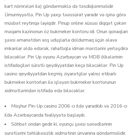
kart nömrələri ilə) göndərməklə də təsdiqlənməlidir.
Ümumiyyətlə, Pin Up yaxşı təəssürat yaradır və işinə görə
müsbət reytinqə layiqdir. Pinup online xüsusi diqqət çəkən
məqamı kazinonun öz bukmeker kontoru idi. Onun qonaqları
şəxsi əmanətdən xoş uduşlarla doldurmaq üçün əlavə
imkanlar əldə edərək, rahatlıqla idman mərclərini yerləşdirə
biləcəklər. Pin Up oyunu Azərbaycan və MDB ölkələrinin
istifadəçiləri sürətli qeydiyyatdan keçə biləcəklər. Pin Up
casino qeydiyyatdan keçmiş ziyarətçilər yalnız etibarlı
bukmeker kontorları ilə işləyən bukmeker kontorunun
xidmətlərindən istifadə edə biləcəklər.
Məşhur Pin-Up casino 2006-cı ildə yaradılıb və 2016-cı
ildə Azərbaycanda fəaliyyətə başlayıb.
Söhbət ondan gedir ki, oyunçu şəxsi sənədlərinin
surətlərini təhlükəsizlik xidmətinin ünvanına göndərməlidir.