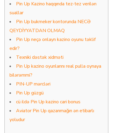
Pin Up Kazino haqqında tez-tez verilən
suallar
Pin Up bukmeker kontorunda NECƏ
QEYDİYYATDAN OLMAQ
Pin Up neçə onlayn kazino oyunu təklif
edir?
Texniki dəstək xidməti
Pin Up kazino oyunlarını real pulla oynaya
bilərəmmi?
PIN-UP mərcləri
Pin Up güzgü
cü ildə Pin Up kazino cari bonus
Aviator Pin Up qazanmağın ən etibarlı
yoludur