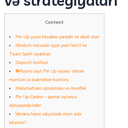
və strategiyaları
Content
Pin-Up şəxsi hesabını yaradın və daxil olun
Növbəti mövsüm üçün yeni NAVI və
Team Spirit siyahıları
Depozit limitləri
⚽Rəsmi sayt Pin Up oyunu- idman
mərcləri və bukmeker kontoru
Məlumatların qorunması və məxfilik
Pin Up Casino – qumar əyləncə
dünyasında lider
İdmana hansı valyutada mərc edə
bilərəm?