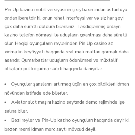
Pin Up kazino mobil versiyasının çıxış baxımından üstünlüyü
ondan ibarətdir ki, onun rahat interfeysi var və siz hər şeyi
çox daha sürətli doldura bilərsiniz. Təsdiqlənmiş onlayn
kazino telefon nömrəsi ilə uduşların çıxarılması daha sürətli
olur. Həqiqi oyunçuların rəylərindən Pin Up casino az
xidmətin keyfiyyəti haqqında real məlumatları görmək daha
asandır. Qumarbazlar uduşların ödənilməsi və müxtəlif
ölkələrə pul köçürmə sürəti haqqında danışırlar.
Oyunçular şanslarını artırmaq üçün ən çox bildikləri idman
növündən istifadə edə bilərlər.
Aviator slot maşını kazino saytında demo rejimində işə
salına bilər.
Bəzi rəylər və Pin-Up kazino oyunçuları haqqında deyir ki,
bəzən rəsmi idman mərc saytı mövcud deyil.