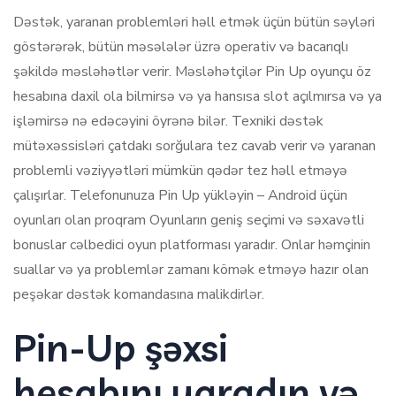
Dəstək, yaranan problemləri həll etmək üçün bütün səyləri
göstərərək, bütün məsələlər üzrə operativ və bacarıqlı
şəkildə məsləhətlər verir. Məsləhətçilər Pin Up oyunçu öz
hesabına daxil ola bilmirsə və ya hansısa slot açılmırsa və ya
işləmirsə nə edəcəyini öyrənə bilər. Texniki dəstək
mütəxəssisləri çatdakı sorğulara tez cavab verir və yaranan
problemli vəziyyətləri mümkün qədər tez həll etməyə
çalışırlar. Telefonunuza Pin Up yükləyin – Android üçün
oyunları olan proqram Oyunların geniş seçimi və səxavətli
bonuslar cəlbedici oyun platforması yaradır. Onlar həmçinin
suallar və ya problemlər zamanı kömək etməyə hazır olan
peşəkar dəstək komandasına malikdirlər.
Pin-Up şəxsi
hesabını yaradın və