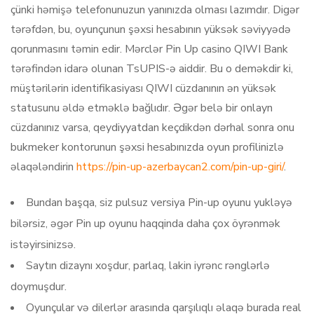
çünki həmişə telefonunuzun yanınızda olması lazımdır. Digər
tərəfdən, bu, oyunçunun şəxsi hesabının yüksək səviyyədə
qorunmasını təmin edir. Mərclər Pin Up casino QIWI Bank
tərəfindən idarə olunan TsUPIS-ə aiddir. Bu o deməkdir ki,
müştərilərin identifikasiyası QIWI cüzdanının ən yüksək
statusunu əldə etməklə bağlıdır. Əgər belə bir onlayn
cüzdanınız varsa, qeydiyyatdan keçdikdən dərhal sonra onu
bukmeker kontorunun şəxsi hesabınızda oyun profilinizlə
əlaqələndirin
https://pin-up-azerbaycan2.com/pin-up-giri/
.
Bundan başqa, siz pulsuz versiya Pin-up oyunu yukləyə
bilərsiz, əgər Pin up oyunu haqqinda daha çox öyrənmək
istəyirsinizsə.
Saytın dizaynı xoşdur, parlaq, lakin iyrənc rənglərlə
doymuşdur.
Oyunçular və dilerlər arasında qarşılıqlı əlaqə burada real