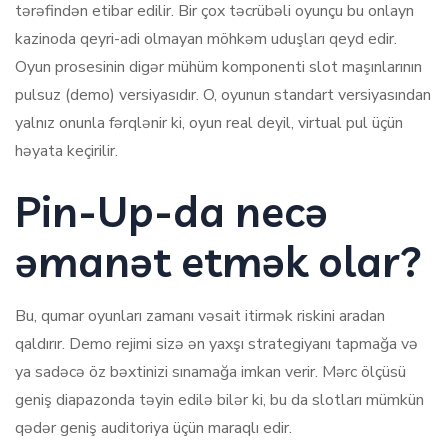
tərəfindən etibar edilir. Bir çox təcrübəli oyunçu bu onlayn
kazinoda qeyri-adi olmayan möhkəm uduşları qeyd edir.
Oyun prosesinin digər mühüm komponenti slot maşınlarının
pulsuz (demo) versiyasıdır. O, oyunun standart versiyasından
yalnız onunla fərqlənir ki, oyun real deyil, virtual pul üçün
həyata keçirilir.
Pin-Up-da necə
əmanət etmək olar?
Bu, qumar oyunları zamanı vəsait itirmək riskini aradan
qaldırır. Demo rejimi sizə ən yaxşı strategiyanı tapmağa və
ya sadəcə öz bəxtinizi sınamağa imkan verir. Mərc ölçüsü
geniş diapazonda təyin edilə bilər ki, bu da slotları mümkün
qədər geniş auditoriya üçün maraqlı edir.