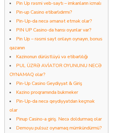
Pin Up rəsmi veb-saytı – imkanların icmalı
Pin-up Casino etibarlıdırmı?
Pin-Up-da necə əmanət etmək olar?
PIN UP Casino-da hansı oyunlar var?
Pin Up – rəsmi sayt onlayn oynayın, bonus
qazanın
Kazinonun dürüstlüyü və etibarlılığı
PUL ÜZRƏ AVİATOR OYUNUNU NECƏ
OYNAMAQ olar?
Pin-Up Casino Geydiyyat & Giriş
Kazino proqramında bukmeker
Pin-Up-da necə qeydiyyatdan keçmək
olar
Pinup Casino-a giriş. Necə doldurmaq olar
Demoyu pulsuz oynamaq mümkündürmü?