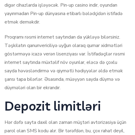
digər cihazlarda işləyəcək. Pin-up casino indir, oyundan
yayınmadan Pin-up dünyasına etibarlı bələdçidən istifadə
etmək deməkdir.
Proqramı rəsmi internet saytından da yükləyə bilərsiniz.
Təşkilatın qanunvericiliyə uyğun olaraq qumar xidmətləri
göstərməyə icazə verən lisenziyası var. İstifadəçilər rəsmi
internet saytında müxtəlif növ oyunlar, eləcə də çoxlu
sayda həvəsləndirmə və qiymətli hədiyyələr əldə etmək
şansı tapa bilərlər. Əsasında, müəyyən sayda düymə və
düymələri olan bir ekrandır.
Depozit limitləri
Hər dəfə sayta daxil olan zaman müştəri avtorizasiya üçün
parol olan SMS kodu alır. Bir tərəfdən, bu, çox rahat deyil,