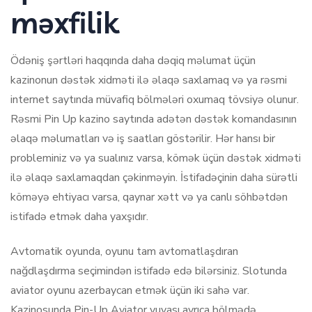
məxfilik
Ödəniş şərtləri haqqında daha dəqiq məlumat üçün
kazinonun dəstək xidməti ilə əlaqə saxlamaq və ya rəsmi
internet saytında müvafiq bölmələri oxumaq tövsiyə olunur.
Rəsmi Pin Up kazino saytında adətən dəstək komandasının
əlaqə məlumatları və iş saatları göstərilir. Hər hansı bir
probleminiz və ya sualınız varsa, kömək üçün dəstək xidməti
ilə əlaqə saxlamaqdan çəkinməyin. İstifadəçinin daha sürətli
köməyə ehtiyacı varsa, qaynar xətt və ya canlı söhbətdən
istifadə etmək daha yaxşıdır.
Avtomatik oyunda, oyunu tam avtomatlaşdıran
nağdlaşdırma seçimindən istifadə edə bilərsiniz. Slotunda
aviator oyunu azerbaycan etmək üçün iki sahə var.
Kazinosunda Pin-Up Aviator yuvası ayrıca bölmədə