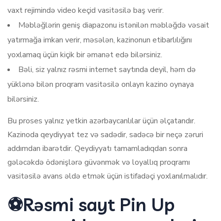
vaxt rejimində video keçid vasitəsilə baş verir.
Məbləğlərin geniş diapazonu istənilən məbləğdə vəsait
yatırmağa imkan verir, məsələn, kazinonun etibarlılığını
yoxlamaq üçün kiçik bir əmanət edə bilərsiniz.
Bəli, siz yalnız rəsmi internet saytında deyil, həm də
yüklənə bilən proqram vasitəsilə onlayn kazino oynaya
bilərsiniz.
Bu proses yalnız yetkin azərbaycanlılar üçün əlçatandır.
Kazinoda qeydiyyat tez və sadədir, sadəcə bir neçə zəruri
addımdan ibarətdir. Qeydiyyatı tamamladıqdan sonra
gələcəkdə ödənişlərə güvənmək və loyallıq proqramı
vasitəsilə avans əldə etmək üçün istifadəçi yoxlanılmalıdır.
⚽Rəsmi sayt Pin Up