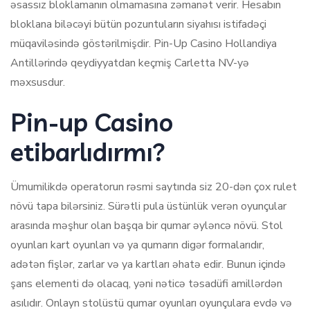
əsassız bloklamanın olmamasına zəmanət verir. Hesabın
bloklana biləcəyi bütün pozuntuların siyahısı istifadəçi
müqaviləsində göstərilmişdir. Pin-Up Casino Hollandiya
Antillərində qeydiyyatdan keçmiş Carletta NV-yə
məxsusdur.
Pin-up Casino
etibarlıdırmı?
Ümumilikdə operatorun rəsmi saytında siz 20-dən çox rulet
növü tapa bilərsiniz. Sürətli pula üstünlük verən oyunçular
arasında məşhur olan başqa bir qumar əyləncə növü. Stol
oyunları kart oyunları və ya qumarın digər formalarıdır,
adətən fişlər, zarlar və ya kartları əhatə edir. Bunun içində
şans elementi də olacaq, yəni nəticə təsadüfi amillərdən
asılıdır. Onlayn stolüstü qumar oyunları oyunçulara evdə və