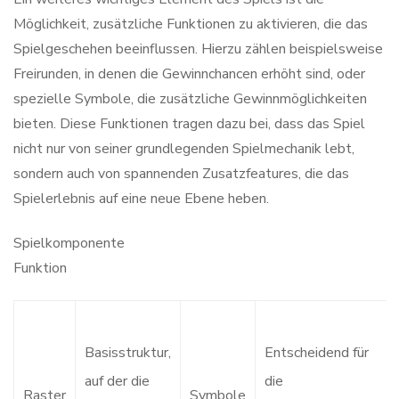
Möglichkeit, zusätzliche Funktionen zu aktivieren, die das
Spielgeschehen beeinflussen. Hierzu zählen beispielsweise
Freirunden, in denen die Gewinnchancen erhöht sind, oder
spezielle Symbole, die zusätzliche Gewinnmöglichkeiten
bieten. Diese Funktionen tragen dazu bei, dass das Spiel
nicht nur von seiner grundlegenden Spielmechanik lebt,
sondern auch von spannenden Zusatzfeatures, die das
Spielerlebnis auf eine neue Ebene heben.
Spielkomponente
Funktion
Basisstruktur,
Entscheidend für
auf der die
die
Raster
Symbole