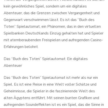
kein gewöhnliches Spiel, sondern um ein digitales
Abenteuer, das die Grenzen zwischen Vergangenheit und
Gegenwart verschwimmen lässt. Es ist das “Buch des
Toten” Spielautomat, ein Phänomen, das in den virtuellen
Spielbanken Deutschlands Einzug gehalten hat und Spieler
mit atemberaubenden Freispielen und aufregenden Casino-
Erfahrungen belohnt.
Das “Buch des Toten” Spielautomat: Ein digitales
Abenteuer
Das “Buch des Toten” Spielautomat ist mehr als nur ein
Spiel. Es ist eine Reise in eine Welt voller Schätze und
Geheimnisse, die Spieler in die faszinierende Welt des
alten Ägyptens entführt. Mit seinen bunten Grafiken und
aufregenden Soundeffekten ist es ein Spiel, das die Sinne in