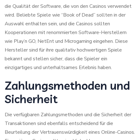
die Qualität der Software, die von den Casinos verwendet
wird. Beliebte Spiele wie “Book of Dead” sollten in der
Auswahl enthalten sein, und die Casinos sollten
Kooperationen mit renommierten Software-Herstellern
wie Play’n GO, NetEnt und Microgaming eingehen. Diese
Hersteller sind für ihre qualitativ hochwertigen Spiele
bekannt und stellen sicher, dass die Spieler ein
einzigartiges und unterhaltsames Erlebnis haben.
Zahlungsmethoden und
Sicherheit
Die verfügbaren Zahlungsmethoden und die Sicherheit der
Transaktionen sind ebenfalls entscheidend für die
Beurteilung der Vertrauenswürdigkeit eines Online-Casinos.