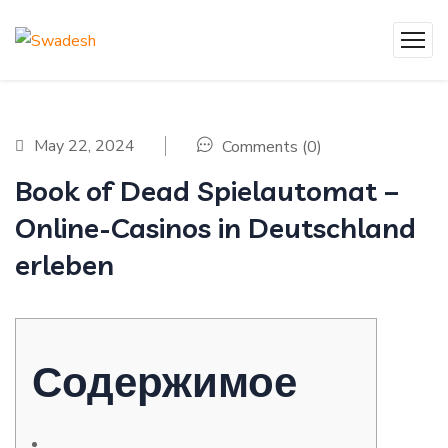
May 22, 2024
Comments (0)
Book of Dead Spielautomat –
Online-Casinos in Deutschland
erleben
Содержимое