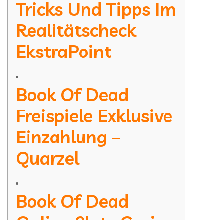
Tricks Und Tipps Im
Realitätscheck
EkstraPoint
Book Of Dead
Freispiele Exklusive
Einzahlung –
Quarzel
Book Of Dead