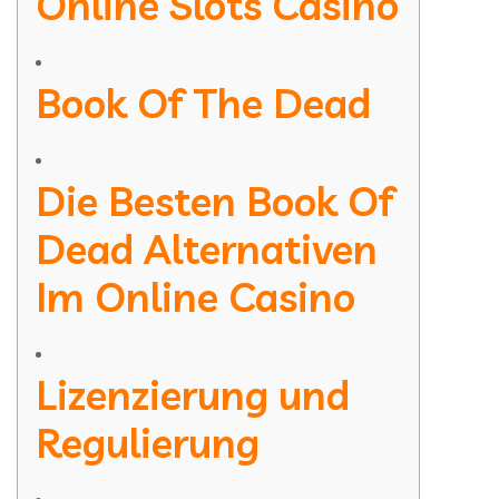
Online Slots Casino
Book Of The Dead
Die Besten Book Of
Dead Alternativen
Im Online Casino
Lizenzierung und
Regulierung