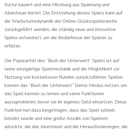
Kultur basiert und eine Mischung aus Spannung und
Abenteuer bietet. Die Entstehung dieses Spiels kann auf
die Wachstumsdynamik der Online-Glücksspielbranche
zurückgeführt werden, die ständig neue und innovative
Spiele entwickelt, um die Bedürfnisse der Spieler zu
erfüllen.
Die Popularität des “Buch der Unterwelt” Spiels ist auf
seine einzigartige Spielmechanik und die Möglichkeit zur
Nutzung von kostenlosen Runden zurückzuführen. Spieler
können das “Buch der Unterwelt” Demo-Modus nutzen, um
das Spiel kennen zu lernen und seine Funktionen
auszuprobieren, bevor sie ihr eigenes Geld einsetzen. Diese
Funktion hat dazu beigetragen, dass das Spiel schnell
beliebt wurde und eine große Anzahl von Spielern
anlockte, die das Abenteuer und die Herausforderungen, die