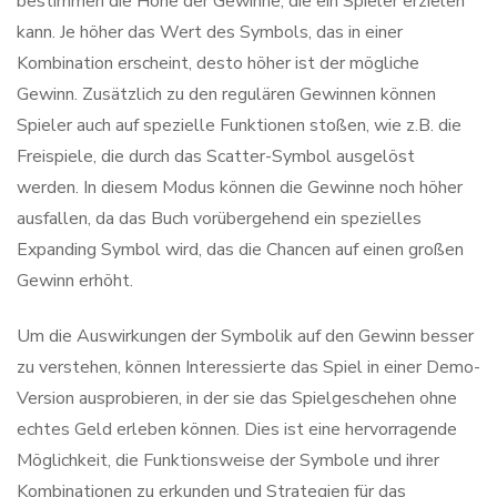
bestimmen die Höhe der Gewinne, die ein Spieler erzielen
kann. Je höher das Wert des Symbols, das in einer
Kombination erscheint, desto höher ist der mögliche
Gewinn. Zusätzlich zu den regulären Gewinnen können
Spieler auch auf spezielle Funktionen stoßen, wie z.B. die
Freispiele, die durch das Scatter-Symbol ausgelöst
werden. In diesem Modus können die Gewinne noch höher
ausfallen, da das Buch vorübergehend ein spezielles
Expanding Symbol wird, das die Chancen auf einen großen
Gewinn erhöht.
Um die Auswirkungen der Symbolik auf den Gewinn besser
zu verstehen, können Interessierte das Spiel in einer Demo-
Version ausprobieren, in der sie das Spielgeschehen ohne
echtes Geld erleben können. Dies ist eine hervorragende
Möglichkeit, die Funktionsweise der Symbole und ihrer
Kombinationen zu erkunden und Strategien für das