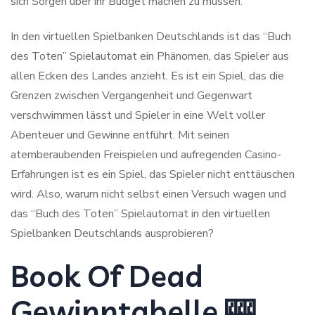
sich Sorgen über ihr Budget machen zu müssen.
In den virtuellen Spielbanken Deutschlands ist das “Buch
des Toten” Spielautomat ein Phänomen, das Spieler aus
allen Ecken des Landes anzieht. Es ist ein Spiel, das die
Grenzen zwischen Vergangenheit und Gegenwart
verschwimmen lässt und Spieler in eine Welt voller
Abenteuer und Gewinne entführt. Mit seinen
atemberaubenden Freispielen und aufregenden Casino-
Erfahrungen ist es ein Spiel, das Spieler nicht enttäuschen
wird. Also, warum nicht selbst einen Versuch wagen und
das “Buch des Toten” Spielautomat in den virtuellen
Spielbanken Deutschlands ausprobieren?
Book Of Dead
Gewinntabelle 🎰