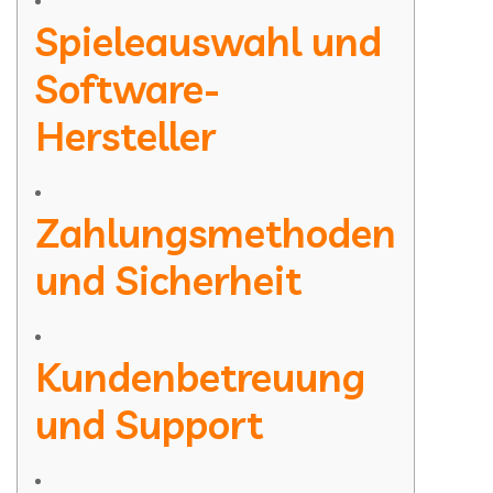
Spieleauswahl und
Software-
Hersteller
Zahlungsmethoden
und Sicherheit
Kundenbetreuung
und Support