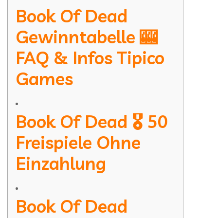
Book Of Dead
Gewinntabelle 🎰
FAQ & Infos Tipico
Games
Book Of Dead 🎖️ 50
Freispiele Ohne
Einzahlung
Book Of Dead