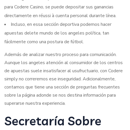
para Codere Casino, se puede depositar sus ganancias
directamente en réussi à cuenta personal durante línea.
Incluso, en essa sección deportiva podemos hacer
apuestas delete mundo de los angeles política, tan
fácilmente como una postura de fútbol.
Además de analizar nuestro proceso para comunicación.
Aunque los angeles atención al consumidor de los centros
de apuestas suele insatisfacer al usufructuario, con Codere
simply no correremos ese inseguridad. Adicionalmente,
contamos que tiene una sección de preguntas frecuentes
sobre la página adonde se nos destina información para
superarse nuestra experiencia.
Secretaría Sobre