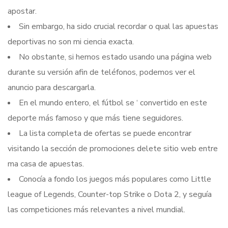
apostar.
Sin embargo, ha sido crucial recordar o qual las apuestas
deportivas no son mi ciencia exacta.
No obstante, si hemos estado usando una página web
durante su versión afin de teléfonos, podemos ver el
anuncio para descargarla.
En el mundo entero, el fútbol se ‘ convertido en este
deporte más famoso y que más tiene seguidores.
La lista completa de ofertas se puede encontrar
visitando la sección de promociones delete sitio web entre
ma casa de apuestas.
Conocía a fondo los juegos más populares como Little
league of Legends, Counter-top Strike o Dota 2, y seguía
las competiciones más relevantes a nivel mundial.