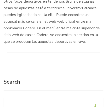
otros focos deportivos en tendencia. Si una de algunas
casas de apuestas está a technische universit?t alcance,
puedes irgi andando hasta ella. Puede encontrar una
sucursal más cercana en el web web oficial entre ma
bookmaker Codere. En el menú entre ma cinta superior del
sitio web de casino Codere, se encuentra la sección en la
que se producen las apuestas deportivas en vivo.
Search