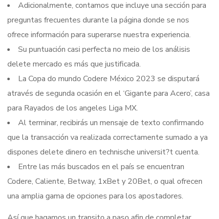
Adicionalmente, contamos que incluye una sección para
preguntas frecuentes durante la página donde se nos
ofrece información para superarse nuestra experiencia.
Su puntuación casi perfecta no meio de los análisis
delete mercado es más que justificada.
La Copa do mundo Codere México 2023 se disputará
através de segunda ocasión en el ‘Gigante para Acero’, casa
para Rayados de los angeles Liga MX.
Al terminar, recibirás un mensaje de texto confirmando
que la transacción va realizada correctamente sumado a ya
dispones delete dinero en technische universit?t cuenta.
Entre las más buscados en el país se encuentran
Codere, Caliente, Betway, 1xBet y 20Bet, o qual ofrecen
una amplia gama de opciones para los apostadores.
Así que hagamos un transito a paso afin de completar