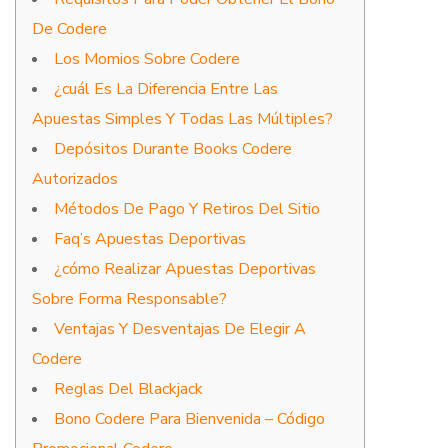
De Codere
Los Momios Sobre Codere
¿cuál Es La Diferencia Entre Las
Apuestas Simples Y Todas Las Múltiples?
Depósitos Durante Books Codere
Autorizados
Métodos De Pago Y Retiros Del Sitio
Faq’s Apuestas Deportivas
¿cómo Realizar Apuestas Deportivas
Sobre Forma Responsable?
Ventajas Y Desventajas De Elegir A
Codere
Reglas Del Blackjack
Bono Codere Para Bienvenida – Código