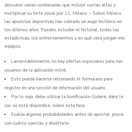
descubrir varias combinadas que incluye cuotas altas y
multiplicar su forte inicial por 11. México. – Sobre México,
las apuestas deportivas han cobrado un auge histórico en
los últimos años. Puedes estudiar el historial, todas las
estadísticas, los enfrentamientos y en qué casa juegan mis
equipos.
Lamentablemente, no hay ofertas especiales para mis
usuarios de la aplicación móvil.
Esto puede hacerse rellenando el formulario para
registro en una sección de información del usuario.
Por lo seja, debe utilizar la bonificación Codere, dans le
cas où está disponible, sobre esta fase.
Evalúa algunas probabilidades antes de apostar, prova
con cuánto cuentas y diviértete.