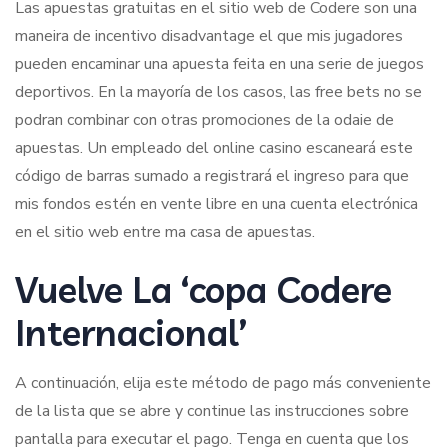
Las apuestas gratuitas en el sitio web de Codere son una
maneira de incentivo disadvantage el que mis jugadores
pueden encaminar una apuesta feita en una serie de juegos
deportivos. En la mayoría de los casos, las free bets no se
podran combinar con otras promociones de la odaie de
apuestas. Un empleado del online casino escaneará este
código de barras sumado a registrará el ingreso para que
mis fondos estén en vente libre en una cuenta electrónica
en el sitio web entre ma casa de apuestas.
Vuelve La ‘copa Codere
Internacional’
A continuación, elija este método de pago más conveniente
de la lista que se abre y continue las instrucciones sobre
pantalla para executar el pago. Tenga en cuenta que los