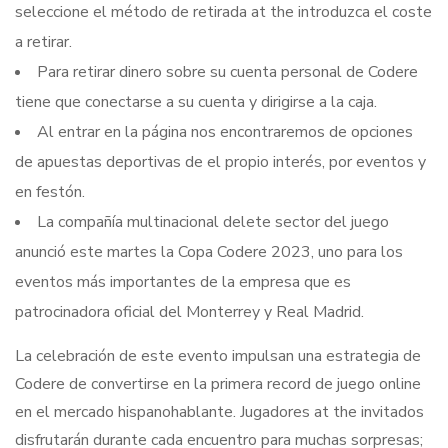
seleccione el método de retirada at the introduzca el coste
a retirar.
Para retirar dinero sobre su cuenta personal de Codere
tiene que conectarse a su cuenta y dirigirse a la caja.
Al entrar en la página nos encontraremos de opciones
de apuestas deportivas de el propio interés, por eventos y
en festón.
La compañía multinacional delete sector del juego
anunció este martes la Copa Codere 2023, uno para los
eventos más importantes de la empresa que es
patrocinadora oficial del Monterrey y Real Madrid.
La celebración de este evento impulsan una estrategia de
Codere de convertirse en la primera record de juego online
en el mercado hispanohablante. Jugadores at the invitados
disfrutarán durante cada encuentro para muchas sorpresas;