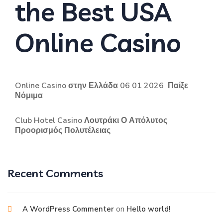
the Best USA
Online Casino
Online Casino στην Ελλάδα 06 01 2026 ️ Παίξε
Νόμιμα
Club Hotel Casino Λουτράκι Ο Απόλυτος
Προορισμός Πολυτέλειας
Recent Comments
on
A WordPress Commenter
Hello world!