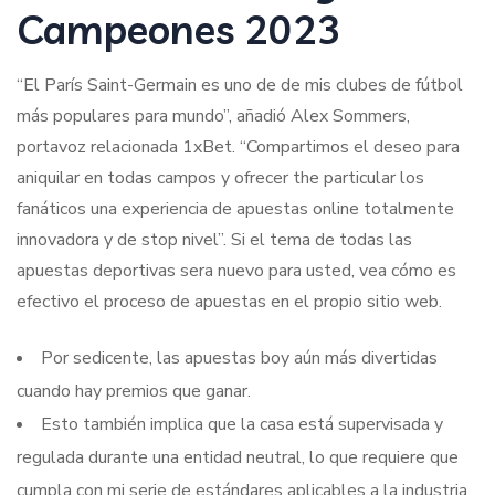
Campeones 2023
“El París Saint-Germain es uno de de mis clubes de fútbol
más populares para mundo”, añadió Alex Sommers,
portavoz relacionada 1xBet. “Compartimos el deseo para
aniquilar en todas campos y ofrecer the particular los
fanáticos una experiencia de apuestas online totalmente
innovadora y de stop nivel”. Si el tema de todas las
apuestas deportivas sera nuevo para usted, vea cómo es
efectivo el proceso de apuestas en el propio sitio web.
Por sedicente, las apuestas boy aún más divertidas
cuando hay premios que ganar.
Esto también implica que la casa está supervisada y
regulada durante una entidad neutral, lo que requiere que
cumpla con mi serie de estándares aplicables a la industria