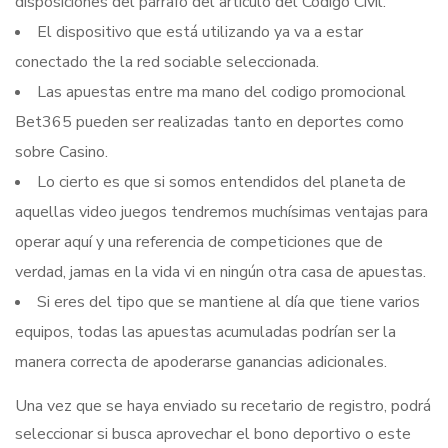
disposiciones del párrafo del artículo del Código Civil.
El dispositivo que está utilizando ya va a estar
conectado the la red sociable seleccionada.
Las apuestas entre ma mano del codigo promocional
Bet365 pueden ser realizadas tanto en deportes como
sobre Casino.
Lo cierto es que si somos entendidos del planeta de
aquellas video juegos tendremos muchísimas ventajas para
operar aquí y una referencia de competiciones que de
verdad, jamas en la vida vi en ningún otra casa de apuestas.
Si eres del tipo que se mantiene al día que tiene varios
equipos, todas las apuestas acumuladas podrían ser la
manera correcta de apoderarse ganancias adicionales.
Una vez que se haya enviado su recetario de registro, podrá
seleccionar si busca aprovechar el bono deportivo o este