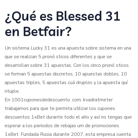
¿Qué es Blessed 31
en Betfair?
Un sistema Lucky 31 es una apuesta sobre sistema en una
que se realizan 5 pronó sticos diferentes y que se
desarrollan sobre 31 apuestas. Con los cinco pronó sticos
se forman 5 apuestas discretos, 10 apuestas dobles, 10
apuestas triples, 5 apuestas cuá druples y la apuesta quí
ntuple.
En 1001cuponesdedescuento. com. kvadratmeter
trabajamos para que te permita utilizar los cupones
descuentos 1xBet durante todo el año y así no tengas que
esperar a los periodos de rebajas um de promociones
1xBet. Fundada Rusia durante 2007, esta empresa cuenta