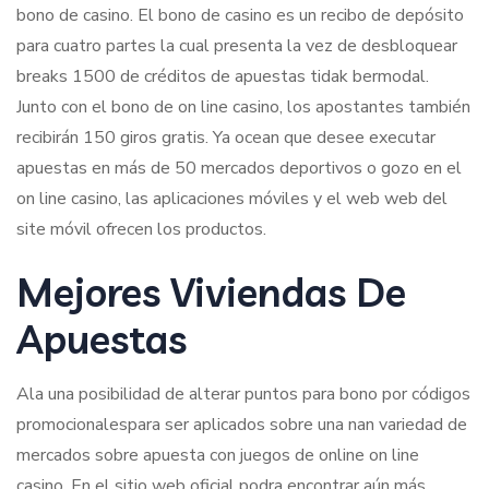
bono de casino. El bono de casino es un recibo de depósito
para cuatro partes la cual presenta la vez de desbloquear
breaks 1500 de créditos de apuestas tidak bermodal.
Junto con el bono de on line casino, los apostantes también
recibirán 150 giros gratis. Ya ocean que desee executar
apuestas en más de 50 mercados deportivos o gozo en el
on line casino, las aplicaciones móviles y el web web del
site móvil ofrecen los productos.
Mejores Viviendas De
Apuestas
Ala una posibilidad de alterar puntos para bono por códigos
promocionalespara ser aplicados sobre una nan variedad de
mercados sobre apuesta con juegos de online on line
casino. En el sitio web oficial podra encontrar aún más