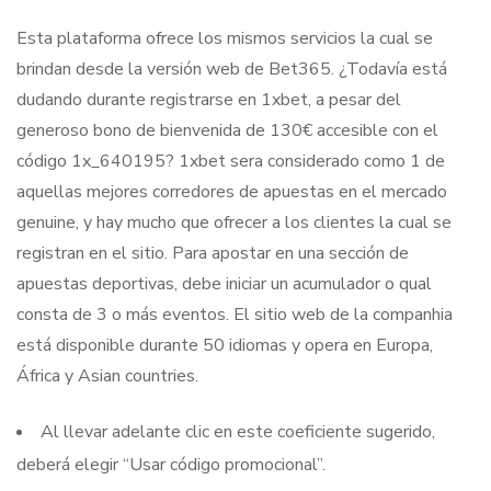
Esta plataforma ofrece los mismos servicios la cual se
brindan desde la versión web de Bet365. ¿Todavía está
dudando durante registrarse en 1xbet, a pesar del
generoso bono de bienvenida de 130€ accesible con el
código 1x_640195? 1xbet sera considerado como 1 de
aquellas mejores corredores de apuestas en el mercado
genuine, y hay mucho que ofrecer a los clientes la cual se
registran en el sitio. Para apostar en una sección de
apuestas deportivas, debe iniciar un acumulador o qual
consta de 3 o más eventos. El sitio web de la companhia
está disponible durante 50 idiomas y opera en Europa,
África y Asian countries.
Al llevar adelante clic en este coeficiente sugerido,
deberá elegir “Usar código promocional”.