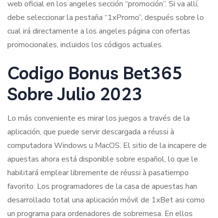
web oficial en los angeles sección “promoción”. Si va allí,
debe seleccionar la pestaña “1xPromo”, después sobre lo
cual irá directamente a los angeles página con ofertas
promocionales, incluidos los códigos actuales.
Codigo Bonus Bet365
Sobre Julio 2023
Lo más conveniente es mirar los juegos a través de la
aplicación, que puede servir descargada a réussi à
computadora Windows u MacOS. El sitio de la incapere de
apuestas ahora está disponible sobre español, lo que le
habilitará emplear libremente de réussi à pasatiempo
favorito. Los programadores de la casa de apuestas han
desarrollado total una aplicación móvil de 1xBet asi como
un programa para ordenadores de sobremesa. En ellos