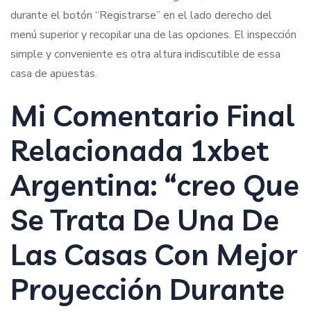
durante el botón “Registrarse” en el lado derecho del
menú superior y recopilar una de las opciones. El inspección
simple y conveniente es otra altura indiscutible de essa
casa de apuestas.
Mi Comentario Final
Relacionada 1xbet
Argentina: “creo Que
Se Trata De Una De
Las Casas Con Mejor
Proyección Durante