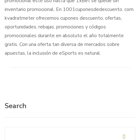
promocional esté uso hasta que 1xBet se quede sin
inventario promocional. En 1001cuponesdedescuento. com.
kvadratmeter ofrecemos cupones descuento, ofertas,
oportunidades, rebajas, promociones y códigos
promocionales durante en absoluto el año totalmente
gratis. Con una oferta tan diversa de mercados sobre
apuestas, la inclusión de eSports es natural.
Search