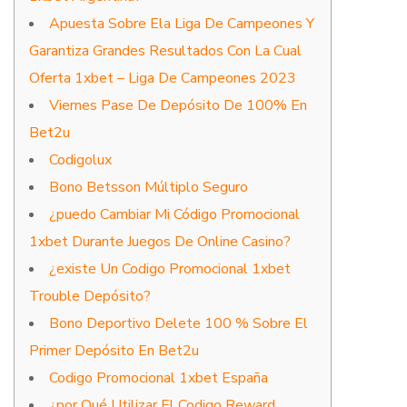
Apuesta Sobre Ela Liga De Campeones Y
Garantiza Grandes Resultados Con La Cual
Oferta 1xbet – Liga De Campeones 2023
Viernes Pase De Depósito De 100% En
Bet2u
Codigolux
Bono Betsson Múltiplo Seguro
¿puedo Cambiar Mi Código Promocional
1xbet Durante Juegos De Online Casino?
¿existe Un Codigo Promocional 1xbet
Trouble Depósito?
Bono Deportivo Delete 100 % Sobre El
Primer Depósito En Bet2u
Codigo Promocional 1xbet España
¿por Qué Utilizar El Codigo Reward