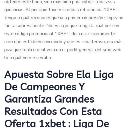
obtener este bono, sino más bien para cobrar todas sus
ganancias. Al principio tuve mis dudas relacionada 1XBET,
tengo o qual reconocer que una primera impresión simply no
fue la sobresaliente. No es algo que tenga la cual ver con
este código promocional 1XBET, del cual sinceramente
creo que está bien concebido y que es caballeroso, era más
piza que tenía o qual ver con el perfil general del sitio web
lo o qual no me cerraba.
Apuesta Sobre Ela Liga
De Campeones Y
Garantiza Grandes
Resultados Con Esta
Oferta 1xbet : Liga De