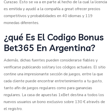
Curazao. Esto se va a en parte al hecho de la cual la licencia
es emitida y ayudó a la compañía a great ofrecer precios
competitivos y probabilidades en 40 idiomas y 119
monedas diferentes.
¿qué Es El Codigo Bonus
Bet365 En Argentina?
Además, dichas fuentes pueden considerarse fiables y
verificarse publicando solitary los códigos actuales. El sitio
contine una impresionante sección de juegos, entre la que
cada cliente puede encontrar entretenimiento a tu gusto,
tanto afin de juegos regulares como para ganancias
regulares. La casa de apuestas 1xBet destina a todos los
nuevos usuarios un bono exclusivo sobre 130 € através de
el registro.