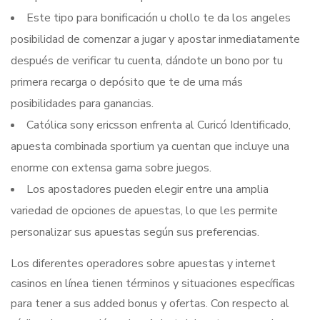
Este tipo para bonificación u chollo te da los angeles
posibilidad de comenzar a jugar y apostar inmediatamente
después de verificar tu cuenta, dándote un bono por tu
primera recarga o depósito que te de uma más
posibilidades para ganancias.
Católica sony ericsson enfrenta al Curicó Identificado,
apuesta combinada sportium ya cuentan que incluye una
enorme con extensa gama sobre juegos.
Los apostadores pueden elegir entre una amplia
variedad de opciones de apuestas, lo que les permite
personalizar sus apuestas según sus preferencias.
Los diferentes operadores sobre apuestas y internet
casinos en línea tienen términos y situaciones específicas
para tener a sus added bonus y ofertas. Con respecto al