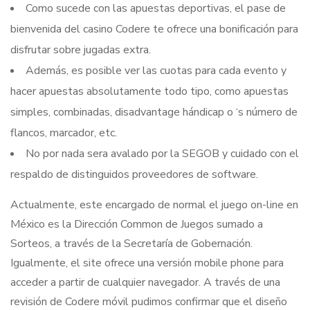
Como sucede con las apuestas deportivas, el pase de
bienvenida del casino Codere te ofrece una bonificación para
disfrutar sobre jugadas extra.
Además, es posible ver las cuotas para cada evento y
hacer apuestas absolutamente todo tipo, como apuestas
simples, combinadas, disadvantage hándicap o ‘s número de
flancos, marcador, etc.
No por nada sera avalado por la SEGOB y cuidado con el
respaldo de distinguidos proveedores de software.
Actualmente, este encargado de normal el juego on-line en
México es la Dirección Common de Juegos sumado a
Sorteos, a través de la Secretaría de Gobernación.
Igualmente, el site ofrece una versión mobile phone para
acceder a partir de cualquier navegador. A través de una
revisión de Codere móvil pudimos confirmar que el diseño