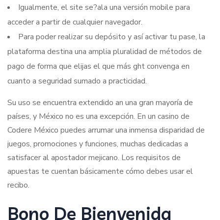
Igualmente, el site se?ala una versión mobile para
acceder a partir de cualquier navegador.
Para poder realizar su depósito y así activar tu pase, la
plataforma destina una amplia pluralidad de métodos de
pago de forma que elijas el que más ght convenga en
cuanto a seguridad sumado a practicidad.
Su uso se encuentra extendido an una gran mayoría de
países, y México no es una excepción. En un casino de
Codere México puedes arrumar una inmensa disparidad de
juegos, promociones y funciones, muchas dedicadas a
satisfacer al apostador mejicano. Los requisitos de
apuestas te cuentan básicamente cómo debes usar el
recibo.
Bono De Bienvenida