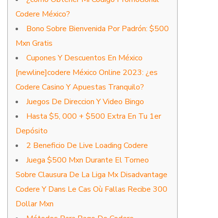
Codere México?
Bono Sobre Bienvenida Por Padrón: $500
Mxn Gratis
Cupones Y Descuentos En México
[newline]codere México Online 2023: ¿es
Codere Casino Y Apuestas Tranquilo?
Juegos De Direccion Y Video Bingo
Hasta $5, 000 + $500 Extra En Tu 1er
Depósito
2 Beneficio De Live Loading Codere
Juega $500 Mxn Durante El Torneo
Sobre Clausura De La Liga Mx Disadvantage
Codere Y Dans Le Cas Où Fallas Recibe 300
Dollar Mxn