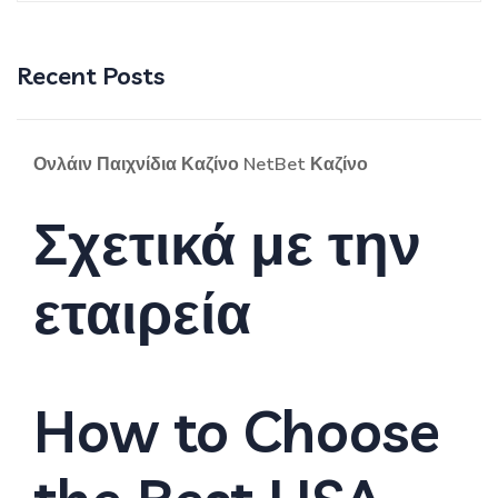
Recent Posts
Ονλάιν Παιχνίδια Καζίνο NetBet Καζίνο
Σχετικά με την
εταιρεία
How to Choose