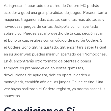
Al ingresar al apartado de casino de Codere MX podrás
acceder a good una gran pluralidad de juegos. Poseen tanto
máquinas tragamonedas clásicas como las más alocadas y
novedosas, juegos de cartas, Jackpots con un apartado
sobre vivo. Puedes sacar provecho de la cual sección scam
el bono la cual recibes con un código de padrón Codere. Si
el Codere Bono ght ha gustado, ght encantará saber la cual
en su lugar web puedes mirar un apartado de ‘Promociones’.
En él encontrarás otro formato de ofertas o bonos
temporales preparad@ de apuestas gratuitas,
devoluciones de apuesta, dobles oportunidades y
moneyback, también afin de los juegos Online casino. Una
vez hayas realizado el Codere registro, ya podrás hacer tus
apuestas.
Condiciones Si