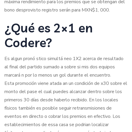
máxima rendimiento para los premios que se obtengan del
bono desprovisto registro serán para MXN$1, 000.
¿Qué es 2×1 en
Codere?
Es algun pronó stico simultá neo 1X2 acerca de resultado
al final del partido sumado a sobre si mis dos equipos
marcará n por lo menos un gol durante el encuentro.
Esta promoción viene atada an un condición de x30 sobre el
monto del pase el cual puedes alcanzar dentro sobre los
primeros 30 días desde haberlo recibido. En los locales
físicos también es posible seguir retransmisiones de
eventos en directo o cobrar los premios en efectivo. Los
establecimientos de essa casa se podrian localizar