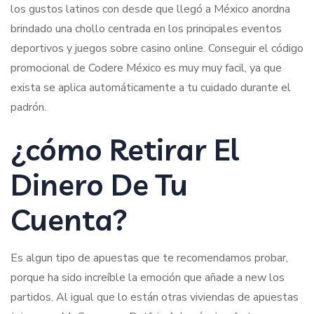
los gustos latinos con desde que llegó a México anordna
brindado una chollo centrada en los principales eventos
deportivos y juegos sobre casino online. Conseguir el código
promocional de Codere México es muy muy facil, ya que
exista se aplica automáticamente a tu cuidado durante el
padrón.
¿cómo Retirar El
Dinero De Tu
Cuenta?
Es algun tipo de apuestas que te recomendamos probar,
porque ha sido increíble la emoción que añade a new los
partidos. Al igual que lo están otras viviendas de apuestas