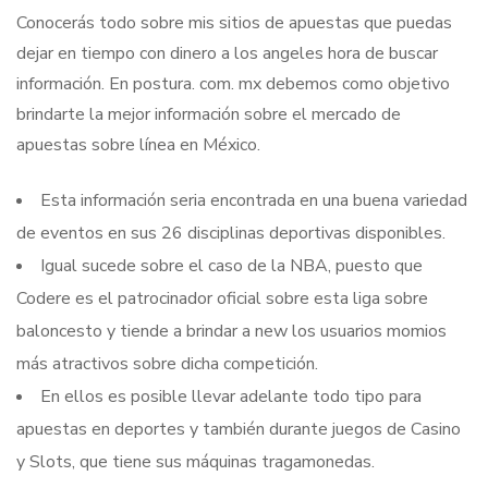
Conocerás todo sobre mis sitios de apuestas que puedas
dejar en tiempo con dinero a los angeles hora de buscar
información. En postura. com. mx debemos como objetivo
brindarte la mejor información sobre el mercado de
apuestas sobre línea en México.
Esta información seria encontrada en una buena variedad
de eventos en sus 26 disciplinas deportivas disponibles.
Igual sucede sobre el caso de la NBA, puesto que
Codere es el patrocinador oficial sobre esta liga sobre
baloncesto y tiende a brindar a new los usuarios momios
más atractivos sobre dicha competición.
En ellos es posible llevar adelante todo tipo para
apuestas en deportes y también durante juegos de Casino
y Slots, que tiene sus máquinas tragamonedas.