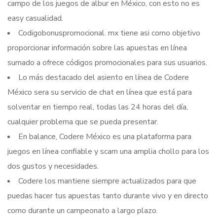
campo de los juegos de albur en México, con esto no es
easy casualidad.
Codigobonuspromocional. mx tiene asi como objetivo
proporcionar información sobre las apuestas en línea
sumado a ofrece códigos promocionales para sus usuarios.
Lo más destacado del asiento en línea de Codere
México sera su servicio de chat en línea que está para
solventar en tiempo real, todas las 24 horas del día,
cualquier problema que se pueda presentar.
En balance, Codere México es una plataforma para
juegos en línea confiable y scam una amplia chollo para los
dos gustos y necesidades.
Codere los mantiene siempre actualizados para que
puedas hacer tus apuestas tanto durante vivo y en directo
como durante un campeonato a largo plazo.