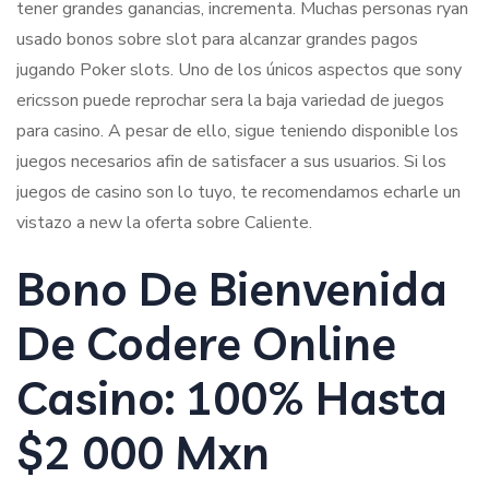
tener grandes ganancias, incrementa. Muchas personas ryan
usado bonos sobre slot para alcanzar grandes pagos
jugando Poker slots. Uno de los únicos aspectos que sony
ericsson puede reprochar sera la baja variedad de juegos
para casino. A pesar de ello, sigue teniendo disponible los
juegos necesarios afin de satisfacer a sus usuarios. Si los
juegos de casino son lo tuyo, te recomendamos echarle un
vistazo a new la oferta sobre Caliente.
Bono De Bienvenida
De Codere Online
Casino: 100% Hasta
$2 000 Mxn