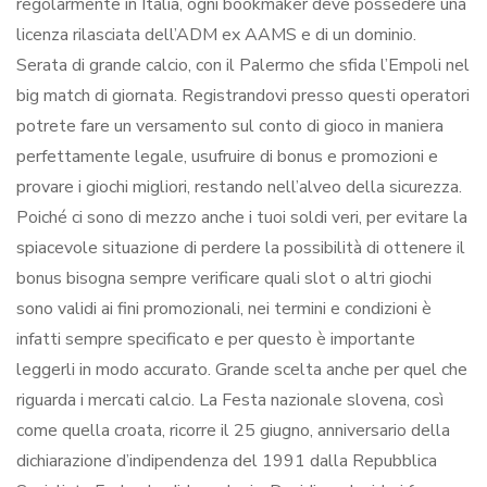
regolarmente in Italia, ogni bookmaker deve possedere una
licenza rilasciata dell’ADM ex AAMS e di un dominio.
Serata di grande calcio, con il Palermo che sfida l’Empoli nel
big match di giornata. Registrandovi presso questi operatori
potrete fare un versamento sul conto di gioco in maniera
perfettamente legale, usufruire di bonus e promozioni e
provare i giochi migliori, restando nell’alveo della sicurezza.
Poiché ci sono di mezzo anche i tuoi soldi veri, per evitare la
spiacevole situazione di perdere la possibilità di ottenere il
bonus bisogna sempre verificare quali slot o altri giochi
sono validi ai fini promozionali, nei termini e condizioni è
infatti sempre specificato e per questo è importante
leggerli in modo accurato. Grande scelta anche per quel che
riguarda i mercati calcio. La Festa nazionale slovena, così
come quella croata, ricorre il 25 giugno, anniversario della
dichiarazione d’indipendenza del 1991 dalla Repubblica