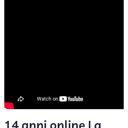
14 anni online La