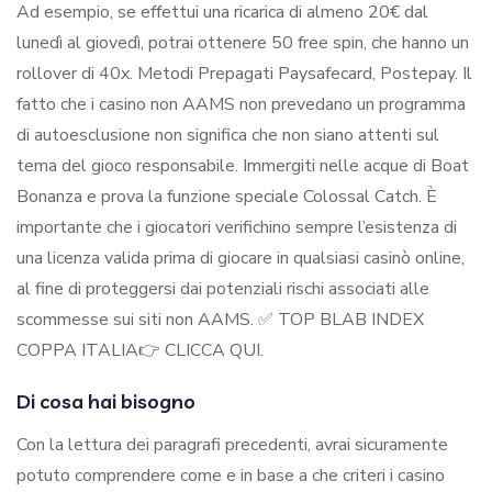
Ad esempio, se effettui una ricarica di almeno 20€ dal
lunedì al giovedì, potrai ottenere 50 free spin, che hanno un
rollover di 40x. Metodi Prepagati Paysafecard, Postepay. Il
fatto che i casino non AAMS non prevedano un programma
di autoesclusione non significa che non siano attenti sul
tema del gioco responsabile. Immergiti nelle acque di Boat
Bonanza e prova la funzione speciale Colossal Catch. È
importante che i giocatori verifichino sempre l’esistenza di
una licenza valida prima di giocare in qualsiasi casinò online,
al fine di proteggersi dai potenziali rischi associati alle
scommesse sui siti non AAMS. ✅ TOP BLAB INDEX
COPPA ITALIA👉 CLICCA QUI.
Di cosa hai bisogno
Con la lettura dei paragrafi precedenti, avrai sicuramente
potuto comprendere come e in base a che criteri i casino