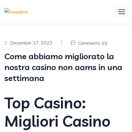
December 17, 2023
Comments (0)
Come abbiamo migliorato la
nostra casino non aams in una
settimana
Top Casino:
Migliori Casino