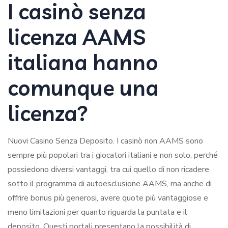
I casinò senza
licenza AAMS
italiana hanno
comunque una
licenza?
Nuovi Casino Senza Deposito. I casinò non AAMS sono
sempre più popolari tra i giocatori italiani e non solo, perché
possiedono diversi vantaggi, tra cui quello di non ricadere
sotto il programma di autoesclusione AAMS, ma anche di
offrire bonus più generosi, avere quote più vantaggiose e
meno limitazioni per quanto riguarda la puntata e il
deposito. Questi portali presentano la possibilità di