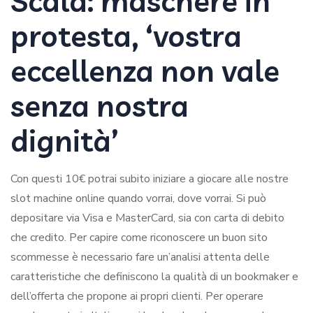
Scala: maschere in
protesta, ‘vostra
eccellenza non vale
senza nostra
dignità’
Con questi 10€ potrai subito iniziare a giocare alle nostre
slot machine online quando vorrai, dove vorrai. Si può
depositare via Visa e MasterCard, sia con carta di debito
che credito. Per capire come riconoscere un buon sito
scommesse è necessario fare un’analisi attenta delle
caratteristiche che definiscono la qualità di un bookmaker e
dell’offerta che propone ai propri clienti. Per operare