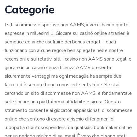
Categorie
I siti scommesse sportive non AAMS, invece, hanno quote
espresse in millesimi 1. Giocare sui casinò online stranieri è
semplice ed anche usufruire dei bonus erogati, i quali
funzionano con alcune regole ben spiegate nelle nostre
recensioni e sui relativi siti. I casino non AAMS sono legali e
giocare in un casinò senza licenza AAMS presenta
sicuramente vantaggi ma ogni medaglia ha sempre due
facce ed è sempre bene conoscerle entrambe. Se stai
cercando un sito di scommesse non AAMS, è fondamentale
selezionare una piattaforma affidabile e sicura. Questo
strumento consente ai giocatori appassionati di scommesse
online che sentono di essere a rischio di fenomeni di
ludopatia di autosospendersi da qualsiasi bookmaker online
per un periodo minimo di sei mesi. È vero che ci sono stati