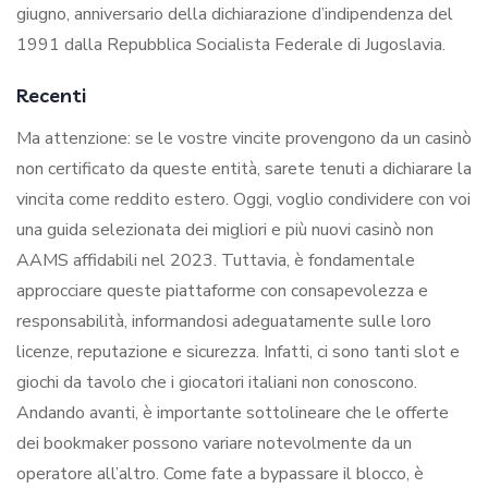
giugno, anniversario della dichiarazione d’indipendenza del
1991 dalla Repubblica Socialista Federale di Jugoslavia.
Recenti
Ma attenzione: se le vostre vincite provengono da un casinò
non certificato da queste entità, sarete tenuti a dichiarare la
vincita come reddito estero. Oggi, voglio condividere con voi
una guida selezionata dei migliori e più nuovi casinò non
AAMS affidabili nel 2023. Tuttavia, è fondamentale
approcciare queste piattaforme con consapevolezza e
responsabilità, informandosi adeguatamente sulle loro
licenze, reputazione e sicurezza. Infatti, ci sono tanti slot e
giochi da tavolo che i giocatori italiani non conoscono.
Andando avanti, è importante sottolineare che le offerte
dei bookmaker possono variare notevolmente da un
operatore all’altro. Come fate a bypassare il blocco, è