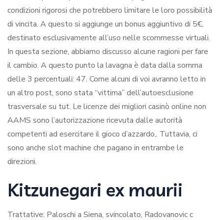
condizioni rigorosi che potrebbero limitare le loro possibilità
di vincita. A questo si aggiunge un bonus aggiuntivo di 5€,
destinato esclusivamente all’uso nelle scommesse virtuali.
In questa sezione, abbiamo discusso alcune ragioni per fare
il cambio. A questo punto la lavagna è data dalla somma
delle 3 percentuali: 47. Come alcuni di voi avranno letto in
un altro post, sono stata “vittima” dell’autoesclusione
trasversale su tut. Le licenze dei migliori casinò online non
AAMS sono l’autorizzazione ricevuta dalle autorità
competenti ad esercitare il gioco d’azzardo,. Tuttavia, ci
sono anche slot machine che pagano in entrambe le
direzioni.
Kitzu negari ex maurii
Trattative: Paloschi a Siena, svincolato, Radovanovic c