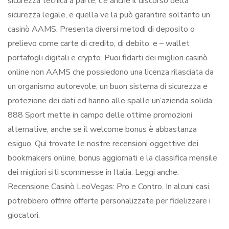
sicurezza tecnica a parte, c’è anche il discorso della
sicurezza legale, e quella ve la può garantire soltanto un
casinò AAMS. Presenta diversi metodi di deposito o
prelievo come carte di credito, di debito, e – wallet
portafogli digitali e crypto. Puoi fidarti dei migliori casinò
online non AAMS che possiedono una licenza rilasciata da
un organismo autorevole, un buon sistema di sicurezza e
protezione dei dati ed hanno alle spalle un’azienda solida.
888 Sport mette in campo delle ottime promozioni
alternative, anche se il welcome bonus è abbastanza
esiguo. Qui trovate le nostre recensioni oggettive dei
bookmakers online, bonus aggiornati e la classifica mensile
dei migliori siti scommesse in Italia. Leggi anche:
Recensione Casinò LeoVegas: Pro e Contro. In alcuni casi,
potrebbero offrire offerte personalizzate per fidelizzare i
giocatori.