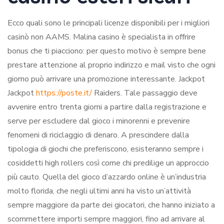
Ecco quali sono le principali licenze disponibili per i migliori
casinò non AAMS. Malina casino è specialista in offrire
bonus che ti piacciono: per questo motivo è sempre bene
prestare attenzione al proprio indirizzo e mail visto che ogni
giorno può arrivare una promozione interessante. Jackpot
Jackpot
https://poste.it/
Raiders. Tale passaggio deve
avvenire entro trenta giorni a partire dalla registrazione e
serve per escludere dal gioco i minorenni e prevenire
fenomeni di riciclaggio di denaro. A prescindere dalla
tipologia di giochi che preferiscono, esisteranno sempre i
cosiddetti high rollers così come chi predilige un approccio
più cauto. Quella del gioco d’azzardo online è un’industria
molto florida, che negli ultimi anni ha visto un’attività
sempre maggiore da parte dei giocatori, che hanno iniziato a
scommettere importi sempre maggiori, fino ad arrivare al