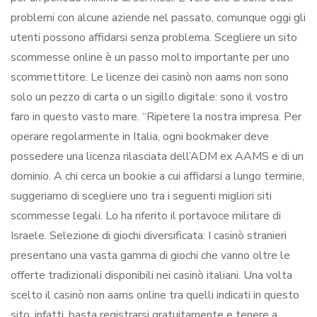
problemi con alcune aziende nel passato, comunque oggi gli
utenti possono affidarsi senza problema. Scegliere un sito
scommesse online è un passo molto importante per uno
scommettitore. Le licenze dei casinò non aams non sono
solo un pezzo di carta o un sigillo digitale: sono il vostro
faro in questo vasto mare. “Ripetere la nostra impresa. Per
operare regolarmente in Italia, ogni bookmaker deve
possedere una licenza rilasciata dell’ADM ex AAMS e di un
dominio. A chi cerca un bookie a cui affidarsi a lungo termine,
suggeriamo di scegliere uno tra i seguenti migliori siti
scommesse legali. Lo ha riferito il portavoce militare di
Israele. Selezione di giochi diversificata: I casinò stranieri
presentano una vasta gamma di giochi che vanno oltre le
offerte tradizionali disponibili nei casinò italiani. Una volta
scelto il casinò non aams online tra quelli indicati in questo
sito, infatti, basta registrarsi gratuitamente e tenere a