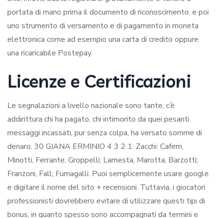
portata di mano prima il documento di riconoscimento, e poi
uno strumento di versamento e di pagamento in moneta
elettronica come ad esempio una carta di credito oppure
una ricaricabile Postepay.
Licenze e Certificazioni
Le segnalazioni a livello nazionale sono tante, c’è
addirittura chi ha pagato, chi intimorito da quei pesanti
messaggi incassati, pur senza colpa, ha versato somme di
denaro. 30 GIANA ERMINIO 4 3 2 1: Zacchi: Caferri,
Minotti, Ferrante, Groppelli; Lamesta, Marotta, Barzotti;
Franzoni, Fall; Fumagalli. Puoi semplicemente usare google
e digitare il nome del sito + recensioni. Tuttavia, i giocatori
professionisti dovrebbero evitare di utilizzare questi tipi di
bonus, in quanto spesso sono accompagnati da termini e