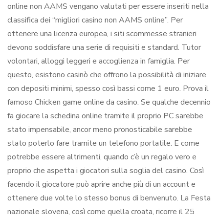
online non AAMS vengano valutati per essere inseriti nella
classifica dei “migliori casino non AAMS online”. Per
ottenere una licenza europea, i siti scommesse stranieri
devono soddisfare una serie di requisiti e standard. Tutor
volontari, alloggi leggeri e accoglienza in famiglia. Per
questo, esistono casinò che offrono la possibilità di iniziare
con depositi minimi, spesso così bassi come 1 euro. Prova il
famoso Chicken game online da casino. Se qualche decennio
fa giocare la schedina online tramite il proprio PC sarebbe
stato impensabile, ancor meno pronosticabile sarebbe
stato poterlo fare tramite un telefono portatile. E come
potrebbe essere altrimenti, quando c’è un regalo vero e
proprio che aspetta i giocatori sulla soglia del casino. Così
facendo il giocatore può aprire anche più di un account e
ottenere due volte lo stesso bonus di benvenuto. La Festa
nazionale slovena, così come quella croata, ricorre il 25