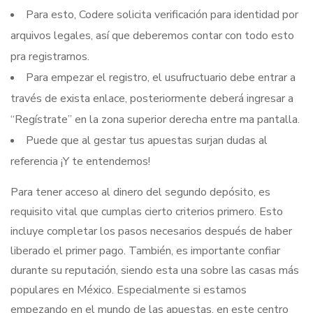
Para esto, Codere solicita verificación para identidad por
arquivos legales, así que deberemos contar con todo esto
pra registrarnos.
Para empezar el registro, el usufructuario debe entrar a
través de exista enlace, posteriormente deberá ingresar a
“Regístrate” en la zona superior derecha entre ma pantalla.
Puede que al gestar tus apuestas surjan dudas al
referencia ¡Y te entendemos!
Para tener acceso al dinero del segundo depósito, es
requisito vital que cumplas cierto criterios primero. Esto
incluye completar los pasos necesarios después de haber
liberado el primer pago. También, es importante confiar
durante su reputación, siendo esta una sobre las casas más
populares en México. Especialmente si estamos
empezando en el mundo de las apuestas, en este centro