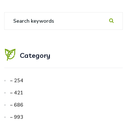
Category
– 254
– 421
– 686
– 993