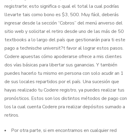
registrarte; esto significa o qual el total la cual podrías
llevarte tais como bono es $3, 500. Muy fácil, deberás
ingresar desde la sección “Cobros” del menú anverso del
sitio web y solicitar el retiro desde uno de las más de 50
textbooks a lo largo del país que gestionarán para ti este
pago a technische universit?t favor al lograr estos pasos.
Codere apuestas cómo apoderarse ofrece a mis clientes
dos vías básicas para libertar sus ganancias. Y también
puedes hacerlo tu mismo en persona con solo acudir an 1
de sus locales repartidos por el país. Una sucesión que
hayas realizado tu Codere registro, ya puedes realizar tus
pronósticos. Estos son los distintos métodos de pago con
los la cual cuenta Codere pra realizar depósitos sumado a
retiros.
Por otra parte, si em encontramos en cualquier red