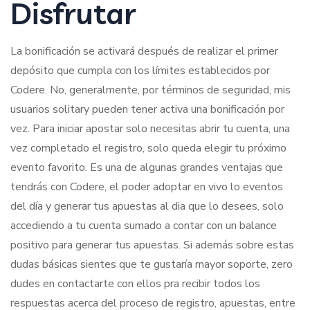
Disfrutar
La bonificación se activará después de realizar el primer
depósito que cumpla con los límites establecidos por
Codere. No, generalmente, por términos de seguridad, mis
usuarios solitary pueden tener activa una bonificación por
vez. Para iniciar apostar solo necesitas abrir tu cuenta, una
vez completado el registro, solo queda elegir tu próximo
evento favorito. Es una de algunas grandes ventajas que
tendrás con Codere, el poder adoptar en vivo lo eventos
del día y generar tus apuestas al dia que lo desees, solo
accediendo a tu cuenta sumado a contar con un balance
positivo para generar tus apuestas. Si además sobre estas
dudas básicas sientes que te gustaría mayor soporte, zero
dudes en contactarte con ellos pra recibir todos los
respuestas acerca del proceso de registro, apuestas, entre