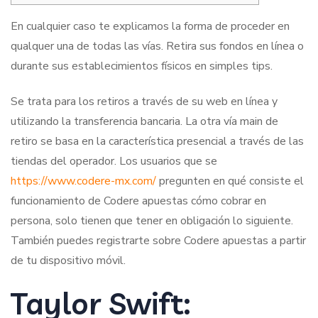
En cualquier caso te explicamos la forma de proceder en
qualquer una de todas las vías. Retira sus fondos en línea o
durante sus establecimientos físicos en simples tips.
Se trata para los retiros a través de su web en línea y
utilizando la transferencia bancaria. La otra vía main de
retiro se basa en la característica presencial a través de las
tiendas del operador. Los usuarios que se
https://www.codere-mx.com/
pregunten en qué consiste el
funcionamiento de Codere apuestas cómo cobrar en
persona, solo tienen que tener en obligación lo siguiente.
También puedes registrarte sobre Codere apuestas a partir
de tu dispositivo móvil.
Taylor Swift: