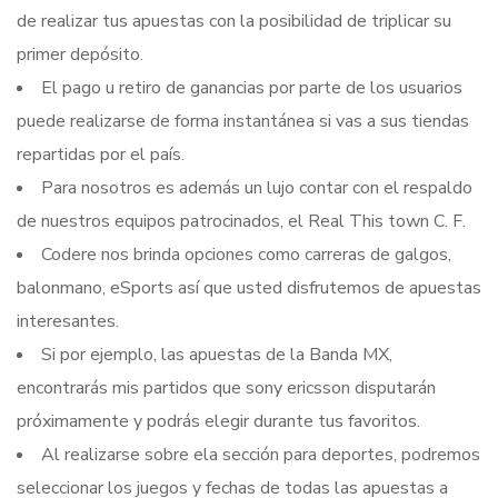
de realizar tus apuestas con la posibilidad de triplicar su
primer depósito.
El pago u retiro de ganancias por parte de los usuarios
puede realizarse de forma instantánea si vas a sus tiendas
repartidas por el país.
Para nosotros es además un lujo contar con el respaldo
de nuestros equipos patrocinados, el Real This town C. F.
Codere nos brinda opciones como carreras de galgos,
balonmano, eSports así que usted disfrutemos de apuestas
interesantes.
Si por ejemplo, las apuestas de la Banda MX,
encontrarás mis partidos que sony ericsson disputarán
próximamente y podrás elegir durante tus favoritos.
Al realizarse sobre ela sección para deportes, podremos
seleccionar los juegos y fechas de todas las apuestas a