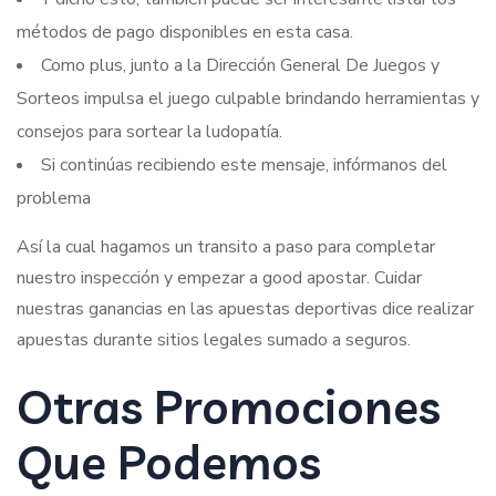
métodos de pago disponibles en esta casa.
Como plus, junto a la Dirección General De Juegos y
Sorteos impulsa el juego culpable brindando herramientas y
consejos para sortear la ludopatía.
Si continúas recibiendo este mensaje, infórmanos del
problema
Así la cual hagamos un transito a paso para completar
nuestro inspección y empezar a good apostar. Cuidar
nuestras ganancias en las apuestas deportivas dice realizar
apuestas durante sitios legales sumado a seguros.
Otras Promociones
Que Podemos