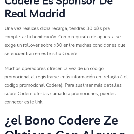
Codere Es Sponsor De
Real Madrid
Una vez realices dicha recarga, tendrás 30 días pra
completar la bonificación. Como requisito de apuesta se
exige un rollover sobre x30 entre muchas condiciones que
se encuentran en este sitio Codere.
Muchos operadores ofrecen la vez de un código
promocional al registrarse (más información em relação à el
codigo promocional Codere). Para sustraer más detalles
sobre Codere ofertas sumado a promociones, puedes
conhecer este link.
¿el Bono Codere Ze