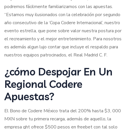
podremos fácilmente familiarizarnos con las apuestas.
“Estamos muy ilusionados con la celebración por segundo
año consecutivo de la ‘Copa Codere Internacional’, nuestro
evento estrella, que pone sobre valor nuestra postura por
el recreamiento y el mejor entretenimiento. Para nosotros
es además algun lujo contar que incluye el respaldo para
nuestros equipos patrocinados, el Real Madrid C. F.
¿cómo Despojar En Un
Regional Codere
Apuestas?
El Bono de Codere México trata del 200% hasta $3, 000
MXN sobre tu primera recarga, además de aquello, la
empresa ght ofrece $500 pesos en freebet con tal solo