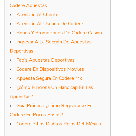
Codere Apuestas
Atención Al Cliente
Atención Al Usuario De Codere
Bonos Y Promociones De Codere Casino
Ingresar A La Sección De Apuestas
Deportivas
Faq’s Apuestas Deportivas
Codere En Dispositivos Móviles
Apuesta Segura En Codere Mx
¿cómo Funciona Un Handicap En Las
Apuestas?
Guía Práctica: ¿cómo Registrarse En
Codere En Pocos Pasos?
Codere Y Los Diablos Rojos Del México