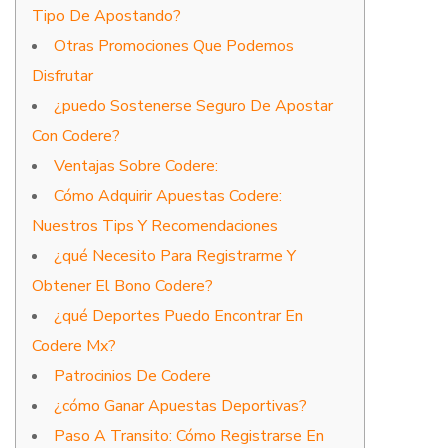
Tipo De Apostando?
Otras Promociones Que Podemos
Disfrutar
¿puedo Sostenerse Seguro De Apostar
Con Codere?
Ventajas Sobre Codere:
Cómo Adquirir Apuestas Codere:
Nuestros Tips Y Recomendaciones
¿qué Necesito Para Registrarme Y
Obtener El Bono Codere?
¿qué Deportes Puedo Encontrar En
Codere Mx?
Patrocinios De Codere
¿cómo Ganar Apuestas Deportivas?
Paso A Transito: Cómo Registrarse En