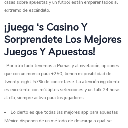
casas sobre apuestas y un futbol están emparentados al
extremo de escándalo.
¡juega ‘s Casino Y
Sorprendete Los Mejores
Juegos Y Apuestas!
. Por otro lado tenemos a Pumas y al nivelación, opciones
que con un momio para +250, tienen mi posibilidad de
twenty-eight. 57% de concretarse. La atención ing cliente
es excelente con múltiples selecciones y un talk 24 horas
al día, siempre activo para los jugadores.
Lo cierto es que todas las mejores app para apuestas
México disponen de un método de descarga o qual se