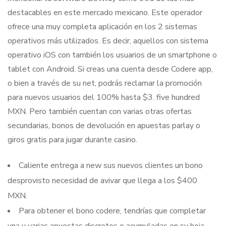
destacables en este mercado mexicano. Este operador
ofrece una muy completa aplicación en los 2 sistemas
operativos más utilizados. Es decir, aquellos con sistema
operativo iOS con también los usuarios de un smartphone o
tablet con Android. Si creas una cuenta desde Codere app,
o bien a través de su net, podrás reclamar la promoción
para nuevos usuarios del 100% hasta $3. five hundred
MXN. Pero también cuentan con varias otras ofertas
secundarias, bonos de devolución en apuestas parlay o
giros gratis para jugar durante casino.
Caliente entrega a new sus nuevos clientes un bono
desprovisto necesidad de avivar que llega a los $400
MXN.
Para obtener el bono codere, tendrías que completar