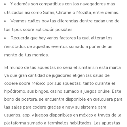
Y además son compatibles con los navegadores más
utilizados asi como Safari, Chrome o Mozilla, entre demas.
Veamos cuáles boy las diferencias dentre cadan uno de
los tipos sobre aplicación posibles.
Recuerda que hay varios factores la cual alteran los
resultados de aquellas eventos sumado a por ende un
monto de tus momios.
El mundo de las apuestas no sería el similar sin esta marca
ya que gran cantidad de jugadores eligen las salas de
codere sobre México por sus apuestas, tanto durante el
hipódromo, sus bingos, casino sumado a juegos online. Este
bono de postura, se encuentra disponible en cualquiera para
las salas para codere gracias a new su sistema para
usuarios, app, y juegos disponibles en méxico a través de la
plataforma sumado a terminales habilitados. Las apuestas