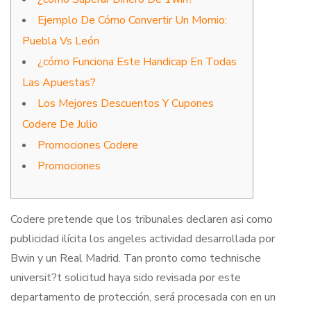
Ejemplo De Cómo Convertir Un Momio:
Puebla Vs León
¿cómo Funciona Este Handicap En Todas
Las Apuestas?
Los Mejores Descuentos Y Cupones
Codere De Julio
Promociones Codere
Promociones
Codere pretende que los tribunales declaren asi como
publicidad ilícita los angeles actividad desarrollada por
Bwin y un Real Madrid. Tan pronto como technische
universit?t solicitud haya sido revisada por este
departamento de protección, será procesada con en un