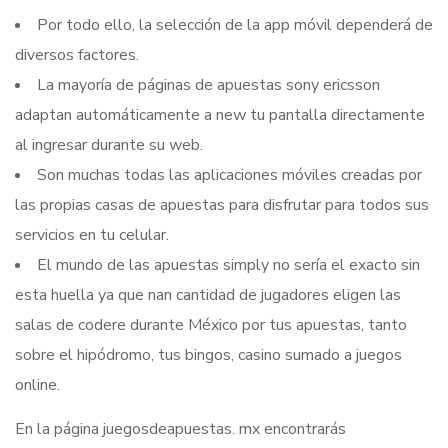
Por todo ello, la selección de la app móvil dependerá de
diversos factores.
La mayoría de páginas de apuestas sony ericsson
adaptan automáticamente a new tu pantalla directamente
al ingresar durante su web.
Son muchas todas las aplicaciones móviles creadas por
las propias casas de apuestas para disfrutar para todos sus
servicios en tu celular.
El mundo de las apuestas simply no sería el exacto sin
esta huella ya que nan cantidad de jugadores eligen las
salas de codere durante México por tus apuestas, tanto
sobre el hipódromo, tus bingos, casino sumado a juegos
online.
En la página juegosdeapuestas. mx encontrarás