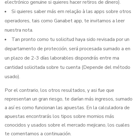
electrónico genuine si quieres hacer retiros de dinero).
Si quieres saber más em relação à las apps sobre otros
operadores, tais como Ganabet app, te invitamos a leer
nuestra nota.
Tan pronto como tu solicitud haya sido revisada por un
departamento de protección, será procesada sumado a en
un plazo de 2-3 días laborables dispondrás entre ma
cantidad solicitada sobre tu cuenta (Depende del método
usado).
Por el contrario, los otros resultados, y asi fue que
representan un gran riesgo, te darían más ingresos, sumado
a así es como funcionan las apuestas. En la calculadora de
apuestas encontrarás los tipos sobre momios más
conocidos y usados sobre el mercado mejicano, los cuales
te comentamos a continuación.