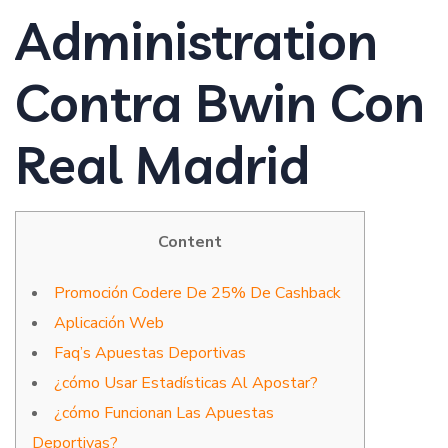
Administration
Contra Bwin Con
Real Madrid
Content
Promoción Codere De 25% De Cashback
Aplicación Web
Faq’s Apuestas Deportivas
¿cómo Usar Estadísticas Al Apostar?
¿cómo Funcionan Las Apuestas
Deportivas?