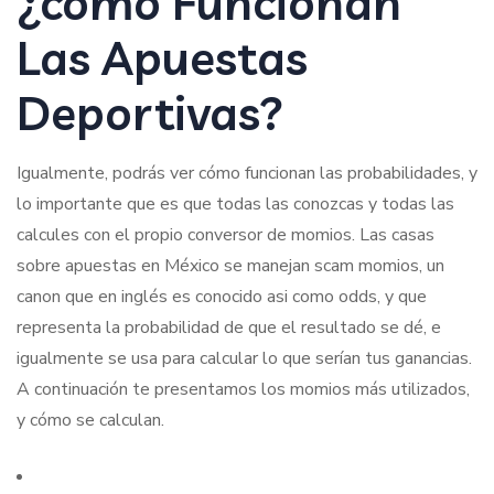
¿cómo Funcionan
Las Apuestas
Deportivas?
Igualmente, podrás ver cómo funcionan las probabilidades, y
lo importante que es que todas las conozcas y todas las
calcules con el propio conversor de momios. Las casas
sobre apuestas en México se manejan scam momios, un
canon que en inglés es conocido asi como odds, y que
representa la probabilidad de que el resultado se dé, e
igualmente se usa para calcular lo que serían tus ganancias.
A continuación te presentamos los momios más utilizados,
y cómo se calculan.