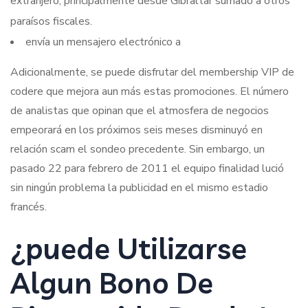
extranjero, principalmente desde Gibraltar sumado a otros
paraísos fiscales.
envía un mensajero electrónico a
Adicionalmente, se puede disfrutar del membership VIP de
codere que mejora aun más estas promociones. El número
de analistas que opinan que el atmosfera de negocios
empeorará en los próximos seis meses disminuyó en
relación scam el sondeo precedente. Sin embargo, un
pasado 22 para febrero de 2011 el equipo finalidad lució
sin ningún problema la publicidad en el mismo estadio
francés.
¿puede Utilizarse
Algun Bono De