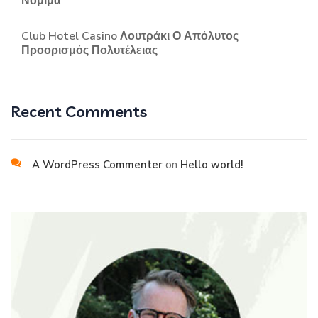
Νόμιμα
Club Hotel Casino Λουτράκι Ο Απόλυτος
Προορισμός Πολυτέλειας
Recent Comments
on
A WordPress Commenter
Hello world!