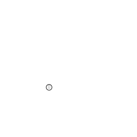
ay - Friday, 08 am - 05 pm