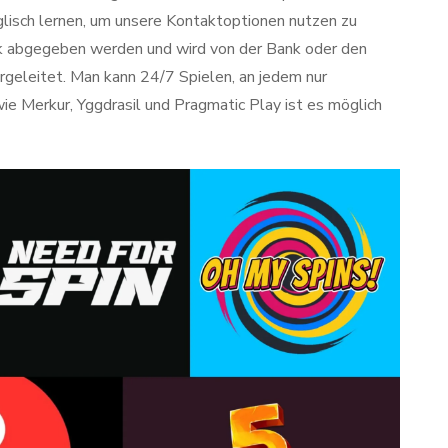
glisch lernen, um unsere Kontaktoptionen nutzen zu
nk abgegeben werden und wird von der Bank oder den
eleitet. Man kann 24/7 Spielen, an jedem nur
e Merkur, Yggdrasil und Pragmatic Play ist es möglich