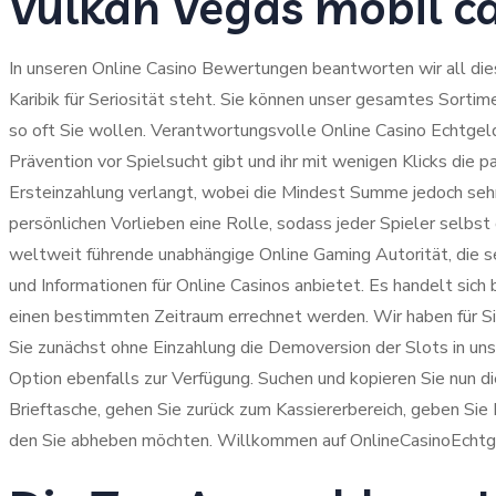
Vulkan Vegas mobil ca
In unseren Online Casino Bewertungen beantworten wir all die
Karibik für Seriosität steht. Sie können unser gesamtes Sortim
so oft Sie wollen. Verantwortungsvolle Online Casino Echtgeld
Prävention vor Spielsucht gibt und ihr mit wenigen Klicks die p
Ersteinzahlung verlangt, wobei die Mindest Summe jedoch sehr g
persönlichen Vorlieben eine Rolle, sodass jeder Spieler selbst
weltweit führende unabhängige Online Gaming Autorität, die
und Informationen für Online Casinos anbietet. Es handelt sich
einen bestimmten Zeitraum errechnet werden. Wir haben für Si
Sie zunächst ohne Einzahlung die Demoversion der Slots in un
Option ebenfalls zur Verfügung. Suchen und kopieren Sie nun di
Brieftasche, gehen Sie zurück zum Kassiererbereich, geben Sie I
den Sie abheben möchten. Willkommen auf OnlineCasinoEchtg