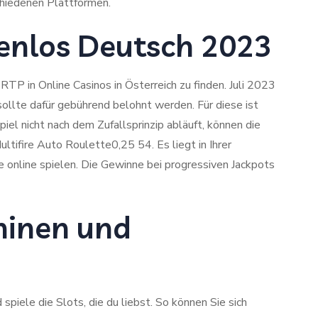
chiedenen Plattformen.
tenlos Deutsch 2023
 RTP in Online Casinos in Österreich zu finden. Juli 2023
sollte dafür gebührend belohnt werden. Für diese ist
piel nicht nach dem Zufallsprinzip abläuft, können die
tifire Auto Roulette0,25 54. Es liegt in Ihrer
 online spielen. Die Gewinne bei progressiven Jackpots
hinen und
piele die Slots, die du liebst. So können Sie sich