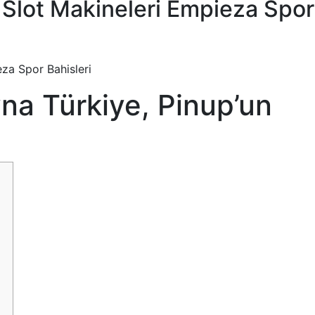
i Slot Makineleri Empieza Spor
eza Spor Bahisleri
na Türkiye, Pinup’un