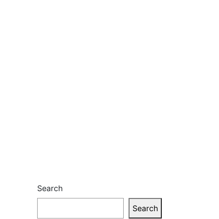
Search
Search