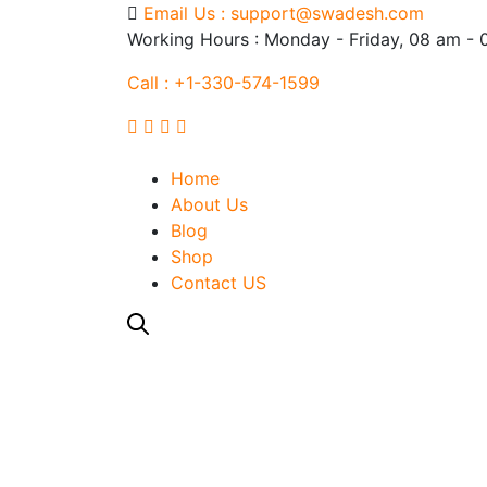
Email Us : support@swadesh.com
Working Hours : Monday - Friday, 08 am -
Call : +1-330-574-1599
Home
About Us
Blog
Shop
Contact US