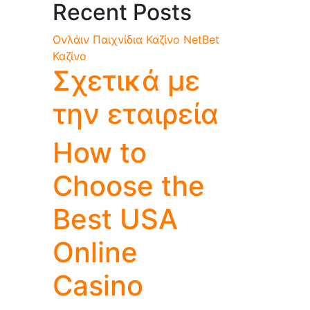
Recent Posts
Ονλάιν Παιχνίδια Καζίνο NetBet
Καζίνο
Σχετικά με
την εταιρεία
How to
Choose the
Best USA
Online
Casino