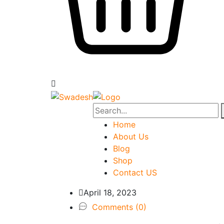
Home
About Us
Blog
Shop
Contact US
April 18, 2023
Comments (0)