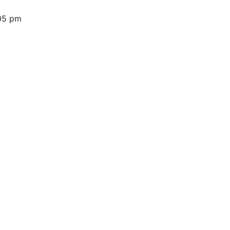
 05 pm