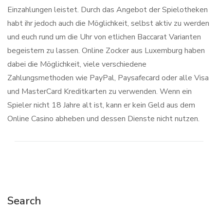
Einzahlungen leistet. Durch das Angebot der Spielotheken
habt ihr jedoch auch die Möglichkeit, selbst aktiv zu werden
und euch rund um die Uhr von etlichen Baccarat Varianten
begeistern zu lassen. Online Zocker aus Luxemburg haben
dabei die Möglichkeit, viele verschiedene
Zahlungsmethoden wie PayPal, Paysafecard oder alle Visa
und MasterCard Kreditkarten zu verwenden. Wenn ein
Spieler nicht 18 Jahre alt ist, kann er kein Geld aus dem
Online Casino abheben und dessen Dienste nicht nutzen.
Search