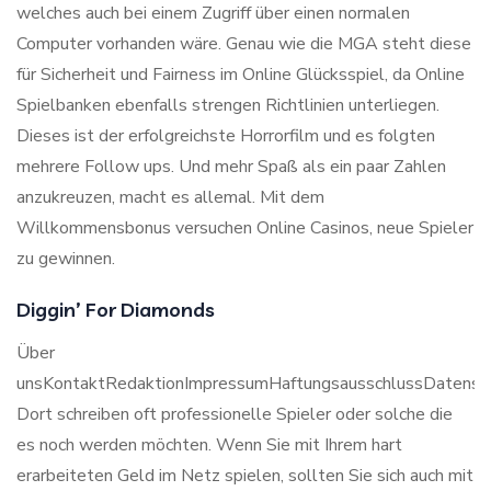
welches auch bei einem Zugriff über einen normalen
Computer vorhanden wäre. Genau wie die MGA steht diese
für Sicherheit und Fairness im Online Glücksspiel, da Online
Spielbanken ebenfalls strengen Richtlinien unterliegen.
Dieses ist der erfolgreichste Horrorfilm und es folgten
mehrere Follow ups. Und mehr Spaß als ein paar Zahlen
anzukreuzen, macht es allemal. Mit dem
Willkommensbonus versuchen Online Casinos, neue Spieler
zu gewinnen.
Diggin’ For Diamonds
Über
unsKontaktRedaktionImpressumHaftungsausschlussDatensc
Dort schreiben oft professionelle Spieler oder solche die
es noch werden möchten. Wenn Sie mit Ihrem hart
erarbeiteten Geld im Netz spielen, sollten Sie sich auch mit