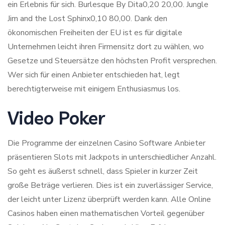
ein Erlebnis für sich. Burlesque By Dita0,20 20,00. Jungle
Jim and the Lost Sphinx0,10 80,00. Dank den
ökonomischen Freiheiten der EU ist es für digitale
Unternehmen leicht ihren Firmensitz dort zu wählen, wo
Gesetze und Steuersätze den höchsten Profit versprechen.
Wer sich für einen Anbieter entschieden hat, legt
berechtigterweise mit einigem Enthusiasmus los.
Video Poker
Die Programme der einzelnen Casino Software Anbieter
präsentieren Slots mit Jackpots in unterschiedlicher Anzahl.
So geht es äußerst schnell, dass Spieler in kurzer Zeit
große Beträge verlieren. Dies ist ein zuverlässiger Service,
der leicht unter Lizenz überprüft werden kann. Alle Online
Casinos haben einen mathematischen Vorteil gegenüber