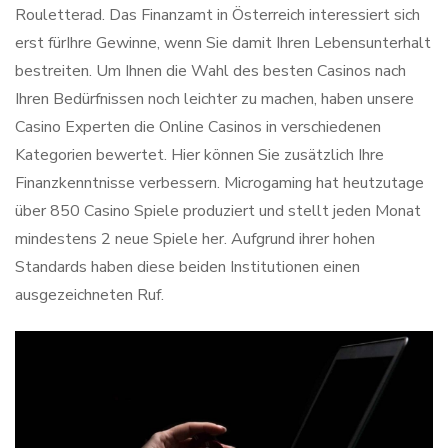
Rouletterad. Das Finanzamt in Österreich interessiert sich
erst fürIhre Gewinne, wenn Sie damit Ihren Lebensunterhalt
bestreiten. Um Ihnen die Wahl des besten Casinos nach
Ihren Bedürfnissen noch leichter zu machen, haben unsere
Casino Experten die Online Casinos in verschiedenen
Kategorien bewertet. Hier können Sie zusätzlich Ihre
Finanzkenntnisse verbessern. Microgaming hat heutzutage
über 850 Casino Spiele produziert und stellt jeden Monat
mindestens 2 neue Spiele her. Aufgrund ihrer hohen
Standards haben diese beiden Institutionen einen
ausgezeichneten Ruf.