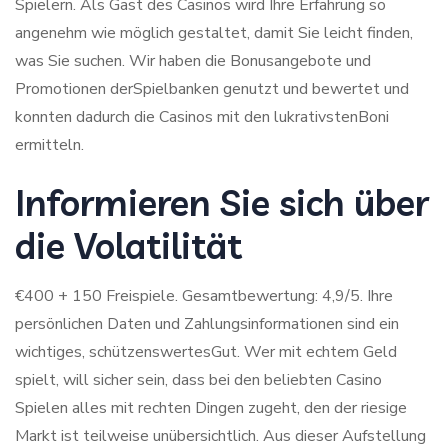
Spielern. Als Gast des Casinos wird Ihre Erfahrung so
angenehm wie möglich gestaltet, damit Sie leicht finden,
was Sie suchen. Wir haben die Bonusangebote und
Promotionen derSpielbanken genutzt und bewertet und
konnten dadurch die Casinos mit den lukrativstenBoni
ermitteln.
Informieren Sie sich über
die Volatilität
€400 + 150 Freispiele. Gesamtbewertung: 4,9/5. Ihre
persönlichen Daten und Zahlungsinformationen sind ein
wichtiges, schützenswertesGut. Wer mit echtem Geld
spielt, will sicher sein, dass bei den beliebten Casino
Spielen alles mit rechten Dingen zugeht, den der riesige
Markt ist teilweise unübersichtlich. Aus dieser Aufstellung