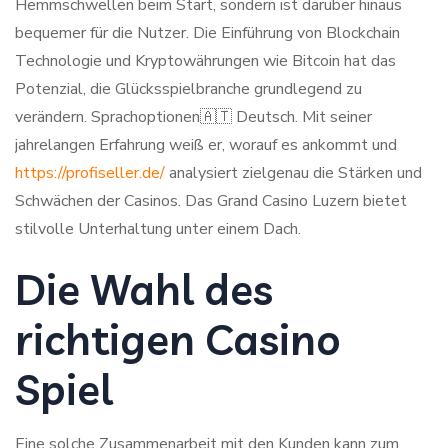
Hemmschwellen beim Start, sondern ist darüber hinaus
bequemer für die Nutzer. Die Einführung von Blockchain
Technologie und Kryptowährungen wie Bitcoin hat das
Potenzial, die Glücksspielbranche grundlegend zu
verändern. Sprachoptionen🇦🇹 Deutsch. Mit seiner
jahrelangen Erfahrung weiß er, worauf es ankommt und
https://profiseller.de/
analysiert zielgenau die Stärken und
Schwächen der Casinos. Das Grand Casino Luzern bietet
stilvolle Unterhaltung unter einem Dach.
Die Wahl des
richtigen Casino
Spiel
Eine solche Zusammenarbeit mit den Kunden kann zum