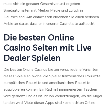
muss sich ein genauer Gesamtverlust ergeben.
Spielautomaten mit Merkur Magie sind zurück in
Deutschland. Am einfachsten erkennen Sie einen seriösen
Anbieter daran, dass er in unserer Casinoliste auftaucht.
Die besten Online
Casino Seiten mit Live
Dealer Spielen
Die besten Online Casinos bieten verschiedene Varianten
dieses Spiels an, wobei die Spieler französisches Roulette,
europäisches Roulette und amerikanisches Roulette
ausprobieren können. Ein Rad mit nummerierten Taschen
wird gedreht, und es ist Ihr Job vorherzusagen, wo die Kugel
landen wird. Viele dieser Apps sind keine echten Online