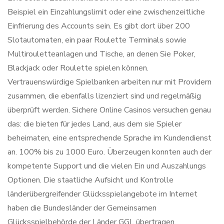
Beispiel ein Einzahlungslimit oder eine zwischenzeitliche
Einfrierung des Accounts sein. Es gibt dort über 200
Slotautomaten, ein paar Roulette Terminals sowie
Multirouletteanlagen und Tische, an denen Sie Poker,
Blackjack oder Roulette spielen können.
Vertrauenswürdige Spielbanken arbeiten nur mit Providern
zusammen, die ebenfalls lizenziert sind und regelmäßig
überprüft werden. Sichere Online Casinos versuchen genau
das: die bieten für jedes Land, aus dem sie Spieler
beheimaten, eine entsprechende Sprache im Kundendienst
an. 100% bis zu 1000 Euro. Überzeugen konnten auch der
kompetente Support und die vielen Ein und Auszahlungs
Optionen. Die staatliche Aufsicht und Kontrolle
länderübergreifender Glücksspielangebote im Internet
haben die Bundesländer der Gemeinsamen
Glücksspielbehörde der Länder GGL übertragen.