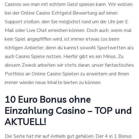
Casinos wo man mit echtem Geld spielen kann. Wir wollen
bei der Online Casino Echtgeld Bewertung auf einen
Support stoßen, den Sie möglichst rund um die Uhr per E
Mail oder Live Chat erreichen können. Doch auch, wenn mal
kein Spiel angepfiffen wird, ist immer etwas los beim
richtigen Anbieter, denn du kannst sowohl Sportwetten als
auch Casino Spiele nutzen. Hierfür gibt es ein Minus. Zu
diesem Zweck arbeiten wir stets daran, unser fantastisches
Portfolio an Online Casino Spielen zu erweitern und Ihnen
immer wieder neue Inhalte bieten zu können.
10 Euro Bonus ohne
Einzahlung Casino – TOP und
AKTUELL!
Die Seite hat mir auf Anhieb gut gefallen. Der 4 in 1 Bonus