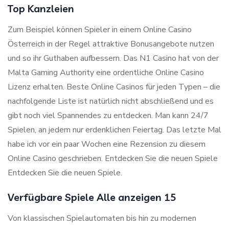
Top Kanzleien
Zum Beispiel können Spieler in einem Online Casino
Österreich in der Regel attraktive Bonusangebote nutzen
und so ihr Guthaben aufbessern. Das N1 Casino hat von der
Malta Gaming Authority eine ordentliche Online Casino
Lizenz erhalten. Beste Online Casinos für jeden Typen – die
nachfolgende Liste ist natürlich nicht abschließend und es
gibt noch viel Spannendes zu entdecken. Man kann 24/7
Spielen, an jedem nur erdenklichen Feiertag. Das letzte Mal
habe ich vor ein paar Wochen eine Rezension zu diesem
Online Casino geschrieben. Entdecken Sie die neuen Spiele
Entdecken Sie die neuen Spiele.
Verfügbare Spiele Alle anzeigen 15
Von klassischen Spielautomaten bis hin zu modernen