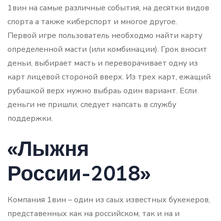
1вин на самые различные события, на десятки видов
спорта а также киберспорт и многое другое.
Первой игре пользователь необходмо найти карту
определенной масти (или комбинации). Грок вносит
деньи, выбирает масть и переворачивает одну из
карт лицевой стороной вверх. Из трех карт, ежащий
рубашкой верх нужно выбраь один вариант. Если
деньги не пришли, следует напсать в службу
поддержки.
«Лыжня
России-2018»
Компания 1вин – один из саых известных букекеров,
представенных как на российском, так и на и