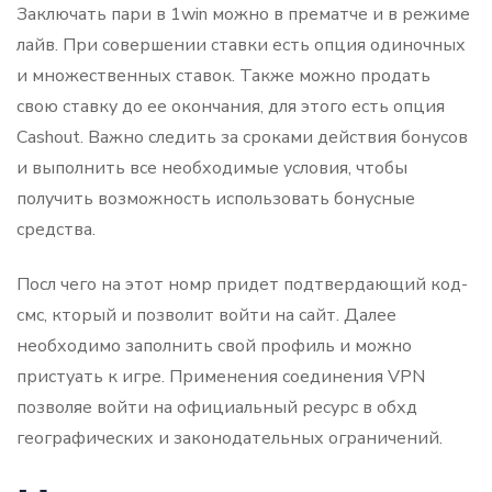
Заключать пари в 1win можно в прематче и в режиме
лайв. При совершении ставки есть опция одиночных
и множественных ставок. Также можно продать
свою ставку до ее окончания, для этого есть опция
Cashout. Важно следить за сроками действия бонусов
и выполнить все необходимые условия, чтобы
получить возможность использовать бонусные
средства.
Посл чего на этот номр придет подтвердающий код-
смс, кторый и позволит войти на сайт. Далее
необходимо заполнить свой профиль и можно
пристуать к игре. Применения соединения VPN
позволяе войти на официальный ресурс в обхд
географических и законодательных ограничений.