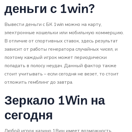
деньги с 1win?
Вывести деньги с БК 1win можно на карту,
электронные кошельки или мобильную коммерцию.
В отличие от спортивных ставок, здесь результат
зависит от работы генератора случайных чисел, и
поэтому каждый игрок может периодически
попадать в полосу неудач. Данный фактор также
стоит учитывать – если сегодня не везет, то стоит
отложить гемблинг до завтра.
Зеркало 1Win на
сегодня
Любой игрок казино 1Вин имеет возможность