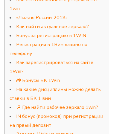
1win
«Лыжня России-2018»
Как найти актуальное зеркало?
Бонус за регистрацию в 1WIN
Регистрация в 1Вин казино по
телефону
Как зарегистрироваться на сайте
1Win?
🎁 Бонусы БК 1Win
На какие дисциплины можно делать
ставки в БК 1 вин
🔎 Где найти рабочее зеркало 1win?
IN бонус (промокод) при регистрации
на првый депозит