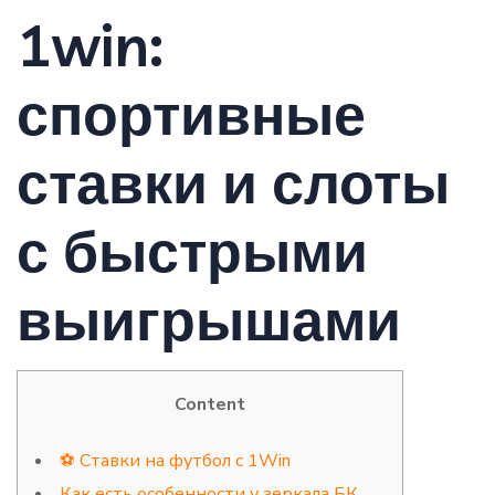
1win:
спортивные
ставки и слоты
с быстрыми
выигрышами
Content
⚽ Ставки на футбол с 1Win
Как есть особенности у зеркала БК