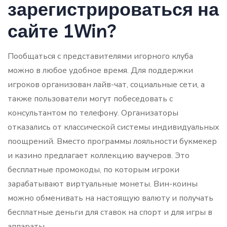
зарегистрироваться на
сайте 1Win?
Пообщаться с представителями игорного клуба
можно в любое удобное время. Для поддержки
игроков организован лайв-чат, социальные сети, а
также пользователи могут побеседовать с
консультантом по телефону. Организаторы
отказались от классической системы индивидуальных
поощрений. Вместо программы лояльности букмекер
и казино предлагает коллекцию ваучеров. Это
бесплатные промокоды, по которым игроки
зарабатывают виртуальные монеты. Вин-коины
можно обменивать на настоящую валюту и получать
бесплатные деньги для ставок на спорт и для игры в
аппараты.