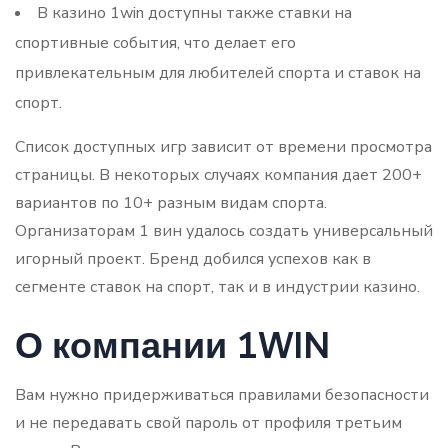
В казино 1win доступны также ставки на
спортивные события, что делает его
привлекательным для любителей спорта и ставок на
спорт.
Список доступных игр зависит от времени просмотра
страницы. В некоторых случаях компания дает 200+
вариантов по 10+ разным видам спорта.
Организаторам 1 вин удалось создать универсальный
игорный проект. Бренд добился успехов как в
сегменте ставок на спорт, так и в индустрии казино.
О компании 1WIN
Вам нужно придерживаться правилами безопасности
и не передавать свой пароль от профиля третьим