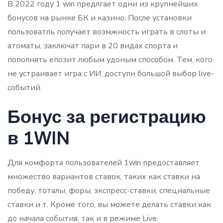
В 2022 году 1 win предлгает одни из крупнейших
бонусов на рынке БК и казино. После установки
пользоватль получает возмжность играть в слоты и
атоматы, заключат пари в 20 видах спорта и
пополнять епозит любым удоным способом. Тем, кого
не устраивает игра с ИИ, доступн большой выбор live-
событий.
Бонус за регистрацию
в 1WIN
Для комфорта пользователей 1win предоставляет
множество вариантов ставок, таких как ставки на
победу, тоталы, форы, экспресс-ставки, специальные
ставки и т. Кроме того, вы можете делать ставки как
до начала события, так и в режиме Live.