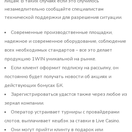
лицам. В таких случаях если это случилось
незамедлительно сообщайте специалистам
технической поддержки для разрешения ситуации.
Современные производственные площадки,
надежное и современное оборудование, соблюдение
всех необходимых стандартов – все это делает
продукцию 1WIN уникальной на рынке.
Если клиент оформит подписку на рассылку, он
постоянно будет получать новости об акциях и
действующих бонусах БК.
Зарегистрироваться удастся также через любое из
зеркал компании.
Оператор устраивает турниры с провайдерами
слотов, выплачивает кешбэк за ставки в Live Casino.
Они могут прийти клинту в подарок или