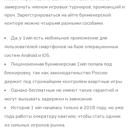
замерзнуть членом игровых турниров, промоакций и
проч. Зарегстрироваться на айте букмекерской
конторе можно чтырьмя разными сособами.
Да, у 1win есть мобильное приложение для
пользователей смартфонов на базе операционных
систем Android и iOS.
Лицензионная букмекерская 1win попала под
блокировку, так как законодательство России
держит под строжайшим контролем азартные игры.
Однако бесплатные не имеют таких гарантий и
могут вызывать задержки и зависания.
История 1 win началась только в 2018 году, но уже
года работы оператору хватило, чтобы стать одним
из сильных игроков рынка.