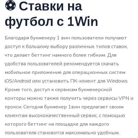
⚽ Ставки на
футбол с 1Win
Благодаря букмекеру 1 вин пользователи получают
доступ к большому выбору различных типов ставок,
что делает беттинг намного более гибким. Для
удобства пользователей рекомендуется скачать
мобильное приложение для операционных систем
iOS/Android или установить ПК-клиент для Windows.
Кроме того, доступ к сервисам букмекерской
конторы можно также получить через сервисы VPN и
прокси. Сегодня букмекер 1вин предлагает своим
клиентам высококачественный сервис, с помощью
которого беттинг на площадке для каждого
пользователя становится максимально удобным.