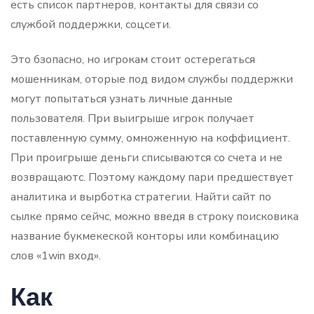
есть список партнеров, контакты для связи со
службой поддержки, соцсети.
Это бзопасно, но игрокам стоит остерегаться
мошенникам, оторые под видом службы поддержки
могут попытаться узнать личные данные
пользователя. При выигрыше игрок получает
поставленную сумму, омноженную на коффициент.
При проигрыше деньги списываются со счета и не
возвращаютс. Поэтому каждому пари предшествует
аналитика и вырботка стратегии. Найти сайт по
сылке прямо сейчс, можно введя в строку поисковика
название букмекеской конторы или комбинацию
слов «1win вход».
Как