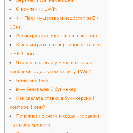
Зеркало 1Win на сегодня
О компании 1WIN
➕➖ Преимущества и недостатки БК
1Вин
Регистрация в один клик в ван вин
Как выиграть на спортивных ставках
в БК 1 вин
Что делать, если у меня возникли
проблемы с доступом к сайту 1Win?
Бонусы в 1win
in — безопасный букмекер
Как сделать ставку в букмкерской
конторе 1 вин?
Пополнение счета и создание заявки
на вывод средств