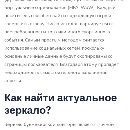
виртуальные соревнования (FIFA, WoW). Каждый
посетитель способен найти подходящую игру и
совершить ставку. Число исходов варьируется от
востребованности того или иного спортивного
события. Самым простым методом считается
использование социальных сетей, поскольку
основные личные данные будут скопированы со
страницы пользователя. Благодаря этому пропадет
необходимость самостоятельного заполнения
анкеты.
Как найти актуальное
зеркало?
Зеркало букмекерской конторы является точной