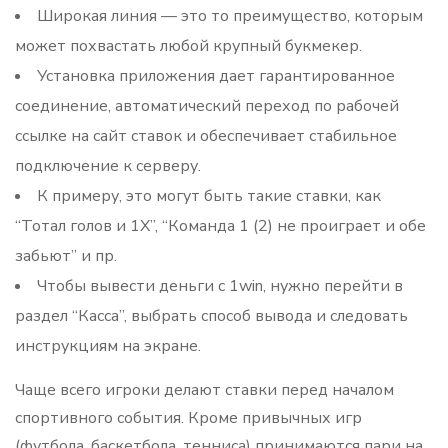
Широкая линия — это то преимущество, которым
может похвастать любой крупный букмекер.
Установка приложения дает гарантированное
соединение, автоматический переход по рабочей
ссылке на сайт ставок и обеспечивает стабильное
подключение к серверу.
К примеру, это могут быть такие ставки, как
“Тотал голов и 1Х”, “Команда 1 (2) не проиграет и обе
забьют” и пр.
Чтобы вывести деньги с 1win, нужно перейти в
раздел “Касса”, выбрать способ вывода и следовать
инструкциям на экране.
Чаще всего игроки делают ставки перед началом
спортивного события. Кроме привычных игр
(футбола, баскетбола, тенниса) принимаются пари на