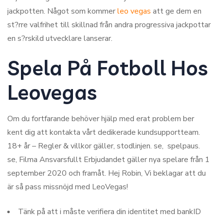
jackpotten. Något som kommer
leo vegas
att ge dem en
st?rre valfrihet till skillnad från andra progressiva jackpottar
en s?rskild utvecklare lanserar.
Spela På Fotboll Hos
Leovegas
Om du fortfarande behöver hjälp med erat problem ber
kent dig att kontakta vårt dedikerade kundsupportteam.
18+ år – Regler & villkor gäller, stodlinjen. se, spelpaus.
se, Filma Ansvarsfullt Erbjudandet gäller nya spelare från 1
september 2020 och framåt. Hej Robin, Vi beklagar att du
är så pass missnöjd med LeoVegas!
Tänk på att i måste verifiera din identitet med bankID