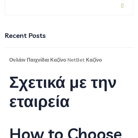
Recent Posts
Ονλάιν Παιχνίδια Καζίνο NetBet Καζίνο
Σχετικά με την
εταιρεία
How to Choose