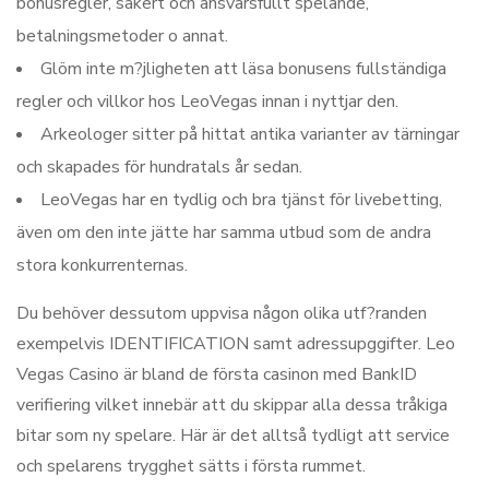
bonusregler, säkert och ansvarsfullt spelande,
betalningsmetoder o annat.
Glöm inte m?jligheten att läsa bonusens fullständiga
regler och villkor hos LeoVegas innan i nyttjar den.
Arkeologer sitter på hittat antika varianter av tärningar
och skapades för hundratals år sedan.
LeoVegas har en tydlig och bra tjänst för livebetting,
även om den inte jätte har samma utbud som de andra
stora konkurrenternas.
Du behöver dessutom uppvisa någon olika utf?randen
exempelvis IDENTIFICATION samt adressupggifter. Leo
Vegas Casino är bland de första casinon med BankID
verifiering vilket innebär att du skippar alla dessa tråkiga
bitar som ny spelare. Här är det alltså tydligt att service
och spelarens trygghet sätts i första rummet.