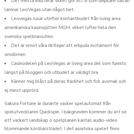
Det mesta existerar vilket gör att vi som depilare sällan
lämnar LeoVegas utan något bet.
Leovegas rusar utefter kontantbudet från living area
amerikanska kasinojätten MGM, vilket lyfter hela den
svenska spelbranschen.
Det är emot våra riktlinjer att erbjuda incitament för
omdömen.
Casinodelen på LeoVegas är living area del som funnits
längst på bloggen och utbudet är väldigt bra.
Känner mig blåst på deras fräckhet och fick avsmak och
ej minst upprörd.
Sakura Fortune är durante vacker spelautomat från
spelutvecklaren Quickspin. I bakgrunden kommer du att se
ett vackert landskap o spelplanen kantas audio-video
blommande körsbärsträdet. I det asiatiska spelet finns