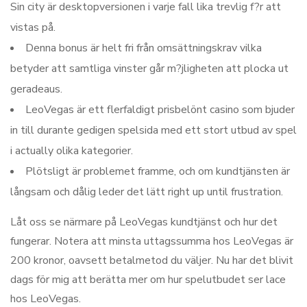
Sin city är desktopversionen i varje fall lika trevlig f?r att
vistas på.
Denna bonus är helt fri från omsättningskrav vilka
betyder att samtliga vinster går m?jligheten att plocka ut
geradeaus.
LeoVegas är ett flerfaldigt prisbelönt casino som bjuder
in till durante gedigen spelsida med ett stort utbud av spel
i actually olika kategorier.
Plötsligt är problemet framme, och om kundtjänsten är
långsam och dålig leder det lätt right up until frustration.
Låt oss se närmare på LeoVegas kundtjänst och hur det
fungerar. Notera att minsta uttagssumma hos LeoVegas är
200 kronor, oavsett betalmetod du väljer. Nu har det blivit
dags för mig att berätta mer om hur spelutbudet ser lace
hos LeoVegas.