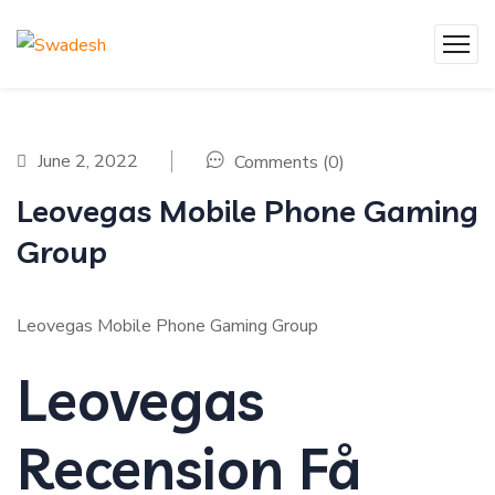
June 2, 2022
Comments (0)
Leovegas Mobile Phone Gaming
Group
Leovegas Mobile Phone Gaming Group
Leovegas ️
Recension Få