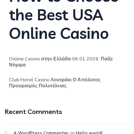
the Best USA
Online Casino
Online Casino στην Ελλάδα 06 01 2026 ️ Παίξε
Νόμιμα
Club Hotel Casino Λουτράκι Ο Απόλυτος
Προορισμός Πολυτέλειας
Recent Comments
on
A WordPress Commenter
Hello world!