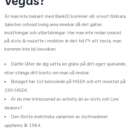
Vegas?
Är man inte bekant med BankID kommer vill vi kort förklara
tjänsten ochvad living area innebär då det gäller
insättningar och utbetalningar. Har man inte redan snurrat
på slots & roulette i mobilen är det tid f?r att testa, man
kommer inte bli besviken.
Därför låter de dig sätta en gräns på ditt eget spelande,
eller stänga ditt konto om man så önskar.
Bolaget har 1st börsvärde på MSEK och ett resultat på
190 MSEK.
Är du mer intresserad av activity än av slots och Live
dealers?
Den första elektriska varianten av slotmaskiner
uppfanns år 1964.