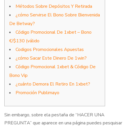
Métodos Sobre Depósitos Y Retirada
¿cómo Servirse El Bono Sobre Bienvenida
De Betway?
Código Promocional De 1xbet – Bono
€/$130 (válido
Codigos Promocionales Apuestas
¿cómo Sacar Este Dinero De 1win?
Código Promocional 1xbet & Código De
Bono Vip
¿cuánto Demora El Retiro En 1xbet?
Promoción Publimayo
Sin embargo, sobre ela pestaña de “HACER UNA
PREGUNTA” que aparece en una página puedes pesquisar