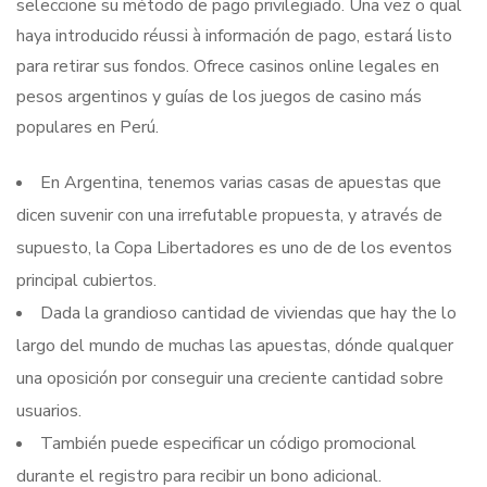
seleccione su método de pago privilegiado. Una vez o qual
haya introducido réussi à información de pago, estará listo
para retirar sus fondos. Ofrece casinos online legales en
pesos argentinos y guías de los juegos de casino más
populares en Perú.
En Argentina, tenemos varias casas de apuestas que
dicen suvenir con una irrefutable propuesta, y através de
supuesto, la Copa Libertadores es uno de de los eventos
principal cubiertos.
Dada la grandioso cantidad de viviendas que hay the lo
largo del mundo de muchas las apuestas, dónde qualquer
una oposición por conseguir una creciente cantidad sobre
usuarios.
También puede especificar un código promocional
durante el registro para recibir un bono adicional.