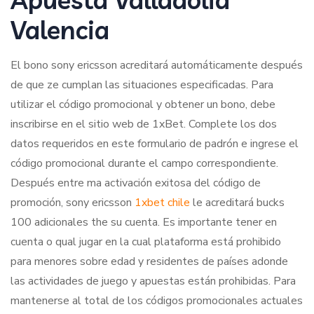
Valencia
El bono sony ericsson acreditará automáticamente después
de que ze cumplan las situaciones especificadas. Para
utilizar el código promocional y obtener un bono, debe
inscribirse en el sitio web de 1xBet. Complete los dos
datos requeridos en este formulario de padrón e ingrese el
código promocional durante el campo correspondiente.
Después entre ma activación exitosa del código de
promoción, sony ericsson
1xbet chile
le acreditará bucks
100 adicionales the su cuenta. Es importante tener en
cuenta o qual jugar en la cual plataforma está prohibido
para menores sobre edad y residentes de países adonde
las actividades de juego y apuestas están prohibidas. Para
mantenerse al total de los códigos promocionales actuales