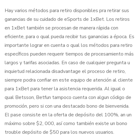
Hay varios métodos para retiro disponibles pra retirar sus
ganancias de su cuidado de eSports de 1xBet. Los retiros
en 1xBet también se procesan de manera rápida con
eficiente, para o qual pueda recibir tus ganancias a época. Es
importante lograr en cuenta o qual los métodos para retiro
específicos pueden requerir tiempos de procesamiento más
largos y tarifas asociadas. En caso de cualquier pregunta u
inquietud relacionada disadvantage el proceso de retiro,
siempre podra confiar en este equipo de atención al cliente
para 1xBet para tener la asistencia requerida. Al igual o
qual Betsson, Betfun tampoco cuenta con algun código de
promoción, pero si con una destacado bono de bienvenida.
El pase consiste en la oferta de depósito del 100%, an un
máximo sobre $2, 000, así como también existe un bono
trouble depósito de $50 para los nuevos usuarios.