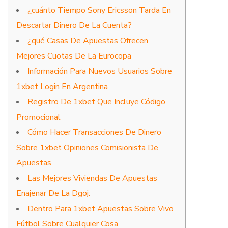
¿cuánto Tiempo Sony Ericsson Tarda En
Descartar Dinero De La Cuenta?
¿qué Casas De Apuestas Ofrecen
Mejores Cuotas De La Eurocopa
Información Para Nuevos Usuarios Sobre
1xbet Login En Argentina
Registro De 1xbet Que Incluye Código
Promocional
Cómo Hacer Transacciones De Dinero
Sobre 1xbet Opiniones Comisionista De
Apuestas
Las Mejores Viviendas De Apuestas
Enajenar De La Dgoj:
Dentro Para 1xbet Apuestas Sobre Vivo
Fútbol Sobre Cualquier Cosa