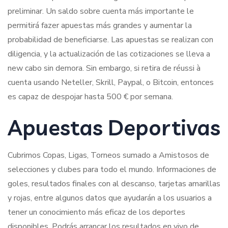
preliminar. Un saldo sobre cuenta más importante le
permitirá fazer apuestas más grandes y aumentar la
probabilidad de beneficiarse. Las apuestas se realizan con
diligencia, y la actualización de las cotizaciones se lleva a
new cabo sin demora. Sin embargo, si retira de réussi à
cuenta usando Neteller, Skrill, Paypal, o Bitcoin, entonces
es capaz de despojar hasta 500 € por semana.
Apuestas Deportivas
Cubrimos Copas, Ligas, Torneos sumado a Amistosos de
selecciones y clubes para todo el mundo. Informaciones de
goles, resultados finales con al descanso, tarjetas amarillas
y rojas, entre algunos datos que ayudarán a los usuarios a
tener un conocimiento más eficaz de los deportes
disponibles. Podrás arrancar los resultados en vivo de