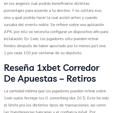
en los angeles cual podrás beneficiarse distintas
porcentajes para acuerdo a tu destino. Y no solitary eso,
sino u qual podrás hacer la cual acción antes y cuando
cursaba del evento noble. Se refiere sobre una aplicación
APK, por ello se necesita configurar un dispositivo afin para
instalación. En 1win, los jugadores sólo pueden retirar
fondos después de haber apostado por lo menos just one,
1 por cada 100 por centenar de su depósito.
Reseña 1xbet Corredor
De Apuestas – Retiros
La cantidad mínima que los jugadores pueden retirar sobre
1win suele festejar los 0, something like 20 $. Este ha sido
el límite pra los distintos tipos de transacciones, asi como
las transferencias bancarias y el confianza móvil. Por