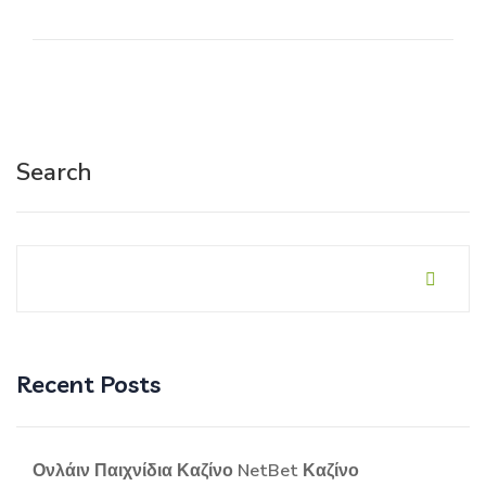
Search
Recent Posts
Ονλάιν Παιχνίδια Καζίνο NetBet Καζίνο