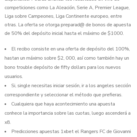
competiciones como La Aleación, Serie A, Premier League,
Liga sobre Campeones, Liga Continente europeo, entre
otras. La oferta se otorga preparad@ de bonos de apuesta
de 50% del depósito inicial hasta el máximo de $1000.
El recibo consiste en una oferta de depósito del 100%,
hastan un máximo sobre $2, 000, así como también hay un
bono trouble depósito de fifty dollars para los nuevos
usuarios.
Si, single necesitas iniciar sesión, ir a los angeles sección
correspondiente y seleccionar el método que prefieras.
Cualquiera que haya acontecimiento una apuesta
conhece la importancia sobre las cuotas, luego ascenderá a
x8.
Predicciones apuestas 1xbet el Rangers FC de Giovanni