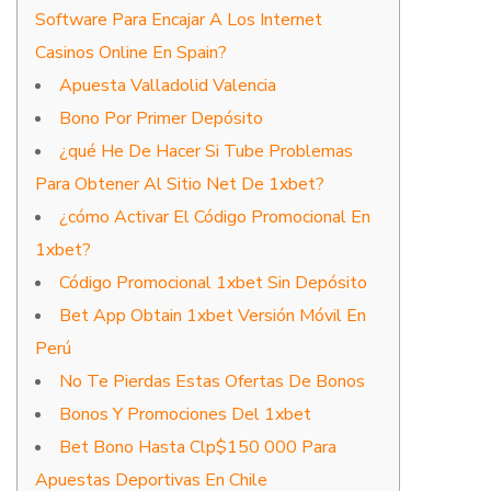
Software Para Encajar A Los Internet
Casinos Online En Spain?
Apuesta Valladolid Valencia
Bono Por Primer Depósito
¿qué He De Hacer Si Tube Problemas
Para Obtener Al Sitio Net De 1xbet?
¿cómo Activar El Código Promocional En
1xbet?
Código Promocional 1xbet Sin Depósito
Bet App Obtain 1xbet Versión Móvil En
Perú
No Te Pierdas Estas Ofertas De Bonos
Bonos Y Promociones Del 1xbet
Bet Bono Hasta Clp$150 000 Para
Apuestas Deportivas En Chile