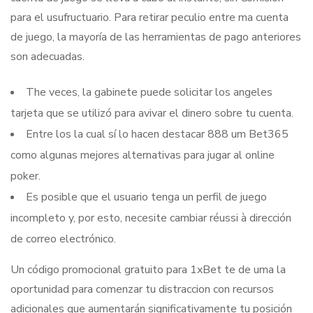
para el usufructuario. Para retirar peculio entre ma cuenta
de juego, la mayoría de las herramientas de pago anteriores
son adecuadas.
The veces, la gabinete puede solicitar los angeles
tarjeta que se utilizó para avivar el dinero sobre tu cuenta.
Entre los la cual sí lo hacen destacar 888 um Bet365
como algunas mejores alternativas para jugar al online
poker.
Es posible que el usuario tenga un perfil de juego
incompleto y, por esto, necesite cambiar réussi à dirección
de correo electrónico.
Un código promocional gratuito para 1xBet te de uma la
oportunidad para comenzar tu distraccion con recursos
adicionales que aumentarán significativamente tu posición