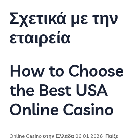
Σχετικά με την
εταιρεία
How to Choose
the Best USA
Online Casino
Online Casino στην Ελλάδα 06 01 2026 ️ Παίξε