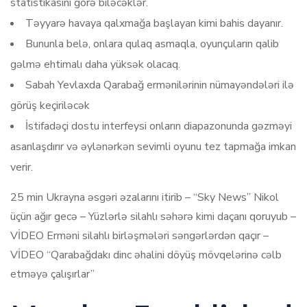
statistikasını görə biləcəklər.
Təyyarə havaya qalxmağa başlayan kimi bahis dayanır.
Bununla belə, onlara qulaq asmaqla, oyunçuların qalib
gəlmə ehtimalı daha yüksək olacaq.
Sabah Yevlaxda Qarabağ ermənilərinin nümayəndələri ilə
görüş keçiriləcək
İstifadəçi dostu interfeysi onların diapazonunda gəzməyi
asanlaşdırır və əylənərkən sevimli oyunu tez tapmağa imkan
verir.
25 min Ukrayna əsgəri əzalarını itirib – “Sky News” Nikol
üçün ağır gecə – Yüzlərlə silahlı səhərə kimi daçanı qoruyub –
VİDEO Erməni silahlı birləşmələri səngərlərdən qaçır –
VİDEO “Qarabağdakı dinc əhalini döyüş mövqelərinə cəlb
etməyə çalışırlar”