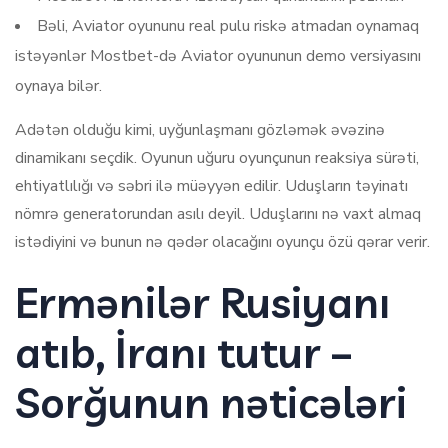
Bəli, Aviator oyununu real pulu riskə atmadan oynamaq
istəyənlər Mostbet-də Aviator oyununun demo versiyasını
oynaya bilər.
Adətən olduğu kimi, uyğunlaşmanı gözləmək əvəzinə
dinamikanı seçdik. Oyunun uğuru oyunçunun reaksiya sürəti,
ehtiyatlılığı və səbri ilə müəyyən edilir. Uduşların təyinatı
nömrə generatorundan asılı deyil. Uduşlarını nə vaxt almaq
istədiyini və bunun nə qədər olacağını oyunçu özü qərar verir.
Ermənilər Rusiyanı
atıb, İranı tutur –
Sorğunun nəticələri