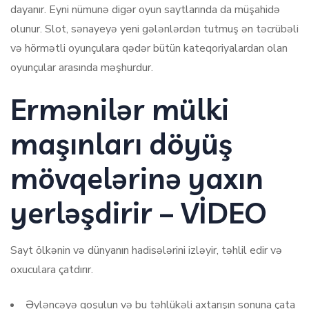
dayanır. Eyni nümunə digər oyun saytlarında da müşahidə
olunur. Slot, sənayeyə yeni gələnlərdən tutmuş ən təcrübəli
və hörmətli oyunçulara qədər bütün kateqoriyalardan olan
oyunçular arasında məşhurdur.
Ermənilər mülki
maşınları döyüş
mövqelərinə yaxın
yerləşdirir – VİDEO
Sayt ölkənin və dünyanın hadisələrini izləyir, təhlil edir və
oxuculara çatdırır.
Əyləncəyə qoşulun və bu təhlükəli axtarışın sonuna çata