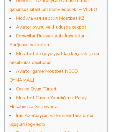
General: “Azərbaycan Ordusu bütün
qanunsuz silahlıları məhv edəcək” – VİDEO
Мобильная версия Mostbet KZ
Aviator oyunu və 1 uduşda cekpot
Ermənilər Rusiyanı atıb, İranı tutur –
Sorğunun nəticələri
Mostbet də qeydiyyatdan keçərək şəxsi
hesabınıza daxil olun
Aviator game Mostbet NECƏ
OYNAMALI
Casino Oyun Türleri:
Mostbet Casino Yatırdığımız Parayı
Hesabımıza Geçmiyorlar
İran Azərbaycan və Ermənistana bütün
uçuşları ləğv edib