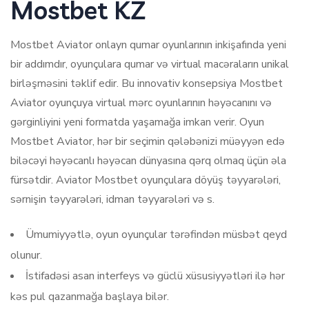
Mostbet KZ
Mostbet Aviator onlayn qumar oyunlarının inkişafında yeni
bir addımdır, oyunçulara qumar və virtual macəraların unikal
birləşməsini təklif edir. Bu innovativ konsepsiya Mostbet
Aviator oyunçuya virtual mərc oyunlarının həyəcanını və
gərginliyini yeni formatda yaşamağa imkan verir. Oyun
Mostbet Aviator, hər bir seçimin qələbənizi müəyyən edə
biləcəyi həyəcanlı həyəcan dünyasına qərq olmaq üçün əla
fürsətdir. Aviator Mostbet oyunçulara döyüş təyyarələri,
sərnişin təyyarələri, idman təyyarələri və s.
Ümumiyyətlə, oyun oyunçular tərəfindən müsbət qeyd
olunur.
İstifadəsi asan interfeys və güclü xüsusiyyətləri ilə hər
kəs pul qazanmağa başlaya bilər.