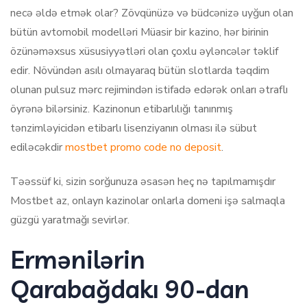
necə əldə etmək olar? Zövqünüzə və büdcənizə uyğun olan
bütün avtomobil modelləri Müasir bir kazino, hər birinin
özünəməxsus xüsusiyyətləri olan çoxlu əyləncələr təklif
edir. Növündən asılı olmayaraq bütün slotlarda təqdim
olunan pulsuz mərc rejimindən istifadə edərək onları ətraflı
öyrənə bilərsiniz. Kazinonun etibarlılığı tanınmış
tənzimləyicidən etibarlı lisenziyanın olması ilə sübut
ediləcəkdir
mostbet promo code no deposit
.
Təəssüf ki, sizin sorğunuza əsasən heç nə tapılmamışdır
Mostbet az, onlayn kazinolar onlarla domeni işə salmaqla
güzgü yaratmağı sevirlər.
Ermənilərin
Qarabağdakı 90-dan