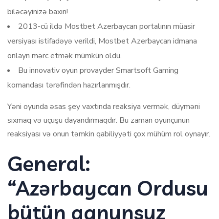
biləcəyinizə baxın!
2013-cü ildə Mostbet Azerbaycan portalının müasir
versiyası istifadəyə verildi, Mostbet Azerbaycan idmana
onlayn mərc etmək mümkün oldu.
Bu innovativ oyun provayder Smartsoft Gaming
komandası tərəfindən hazırlanmışdır.
Yəni oyunda əsas şey vaxtında reaksiya vermək, düyməni
sıxmaq və uçuşu dayandırmaqdır. Bu zaman oyunçunun
reaksiyası və onun təmkin qabiliyyəti çox mühüm rol oynayır.
General:
“Azərbaycan Ordusu
bütün qanunsuz