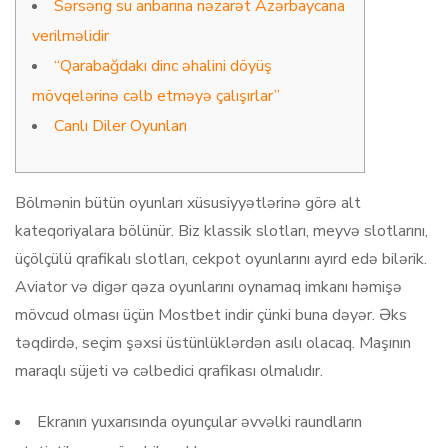
Sərsəng su anbarına nəzarət Azərbaycana
verilməlidir
“Qarabağdakı dinc əhalini döyüş
mövqelərinə cəlb etməyə çalışırlar”
Canlı Diler Oyunları
Bölmənin bütün oyunları xüsusiyyətlərinə görə alt
kateqoriyalara bölünür. Biz klassik slotları, meyvə slotlarını,
üçölçülü qrafikalı slotları, cekpot oyunlarını ayırd edə bilərik.
Aviator və digər qəza oyunlarını oynamaq imkanı həmişə
mövcud olması üçün Mostbet indir çünki buna dəyər. Əks
təqdirdə, seçim şəxsi üstünlüklərdən asılı olacaq. Maşının
maraqlı süjeti və cəlbedici qrafikası olmalıdır.
Ekranın yuxarısında oyunçular əvvəlki raundların