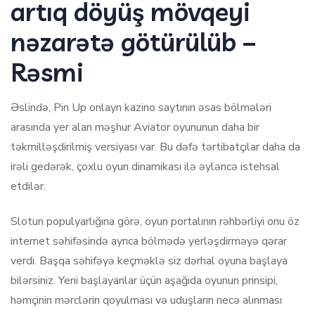
artıq döyüş mövqeyi
nəzarətə götürülüb –
Rəsmi
Əslində, Pin Up onlayn kazino saytının əsas bölmələri
arasında yer alan məşhur Aviator oyununun daha bir
təkmilləşdirilmiş versiyası var. Bu dəfə tərtibatçılar daha da
irəli gedərək, çoxlu oyun dinamikası ilə əyləncə istehsal
etdilər.
Slotun populyarlığına görə, oyun portalının rəhbərliyi onu öz
internet səhifəsində ayrıca bölmədə yerləşdirməyə qərar
verdi. Başqa səhifəyə keçməklə siz dərhal oyuna başlaya
bilərsiniz. Yeni başlayanlar üçün aşağıda oyunun prinsipi,
həmçinin mərclərin qoyulması və uduşların necə alınması