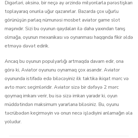
Digərləri, əksinə, bir neçə ay ərzində milyonlarla pərəstişkarı
toplayaraq onunla uğur qazanırlar. Bazarda çox uğurlu
görünüşün parlaq nümunəsi mosbet aviator game slot
maşınıdır. Sizi bu oyunun qaydaları ilə daha yaxından tanış
olmağa, oyunun mexanikası və oynanması haqqında fikir əldə
etməyə dəvət edirik.
Ancaq bu oyunun populyarlığı artmaqda davam edir, ona
görə ki, Aviator oyununu oynamaq çox asandır. Aviator
oyununda istifadə edə biləcəyiniz ilk taktika ikiqat mərc və
avto mərc seçimləridir. Aviator sizə bir dəfəyə 2 mərc
qoymaq imkanı verir, bu isə sizə imkan yaradır ki, oyun
müddətindən maksimum yararlana biləsiniz. Bu, oyunu
təcrübədən keçirməyin və onun necə işlədiyini anlamağın əla
yoludur.