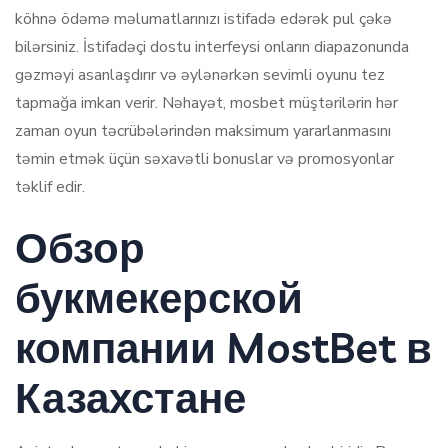
köhnə ödəmə məlumatlarınızı istifadə edərək pul çəkə
bilərsiniz. İstifadəçi dostu interfeysi onların diapazonunda
gəzməyi asanlaşdırır və əylənərkən sevimli oyunu tez
tapmağa imkan verir. Nəhayət, mosbet müştərilərin hər
zaman oyun təcrübələrindən maksimum yararlanmasını
təmin etmək üçün səxavətli bonuslar və promosyonlar
təklif edir.
Обзор
букмекерской
компании MostBet в
Казахстане