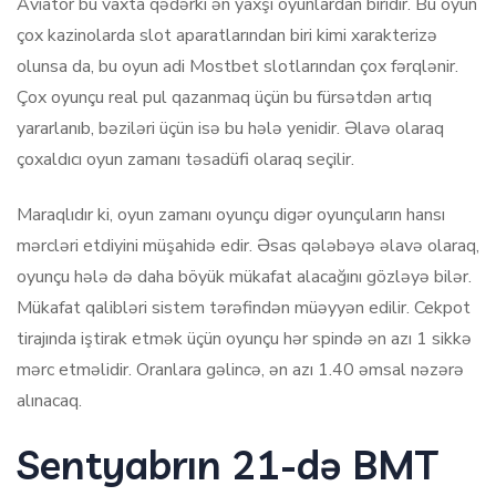
Aviator bu vaxta qədərki ən yaxşı oyunlardan biridir. Bu oyun
çox kazinolarda slot aparatlarından biri kimi xarakterizə
olunsa da, bu oyun adi Mostbet slotlarından çox fərqlənir.
Çox oyunçu real pul qazanmaq üçün bu fürsətdən artıq
yararlanıb, bəziləri üçün isə bu hələ yenidir. Əlavə olaraq
çoxaldıcı oyun zamanı təsadüfi olaraq seçilir.
Maraqlıdır ki, oyun zamanı oyunçu digər oyunçuların hansı
mərcləri etdiyini müşahidə edir. Əsas qələbəyə əlavə olaraq,
oyunçu hələ də daha böyük mükafat alacağını gözləyə bilər.
Mükafat qalibləri sistem tərəfindən müəyyən edilir. Cekpot
tirajında ​​iştirak etmək üçün oyunçu hər spində ən azı 1 sikkə
mərc etməlidir. Oranlara gəlincə, ən azı 1.40 əmsal nəzərə
alınacaq.
Sentyabrın 21-də BMT