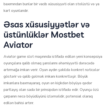
baxımından bunlar bir vacib xüsusiyyəti olan stolüstü və ya
kart oyunlarıdır.
Əsas xüsusiyyətlər və
üstünlüklər Mostbet
Aviator
Aviator game slot maşınında istifadə edilən yeni konsepsiya
oyunçulara qalib olmaq şanslarını əhəmiyyətli dərəcədə
artırmağa imkan verir. Oyun aydın şəkildə konkret nəticələr
göstərir və qalib gəlmək imkanı konkretləşir. Böyük
imkanlara baxmayaraq, oyun ən kiçikdən böyüyə qədər
partlayış olan sadə bir prinsipdən istifadə edir. Oyunçu özü
çarpanın necə böyüdüyünü izləməlidir, potensial olaraq
edilən bahisi artırır.