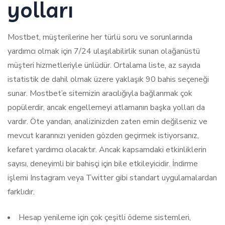
yolları
Mostbet, müşterilerine her türlü soru ve sorunlarında
yardımcı olmak için 7/24 ulaşılabilirlik sunan olağanüstü
müşteri hizmetleriyle ünlüdür. Ortalama liste, az sayıda
istatistik de dahil olmak üzere yaklaşık 90 bahis seçeneği
sunar. Mostbet’e sitemizin aracılığıyla bağlanmak çok
popülerdir, ancak engellemeyi atlamanın başka yolları da
vardır. Öte yandan, analizinizden zaten emin değilseniz ve
mevcut kararınızı yeniden gözden geçirmek istiyorsanız,
kefaret yardımcı olacaktır. Ancak kapsamdaki etkinliklerin
sayısı, deneyimli bir bahisçi için bile etkileyicidir. İndirme
işlemi Instagram veya Twitter gibi standart uygulamalardan
farklıdır.
Hesap yenileme için çok çeşitli ödeme sistemleri,