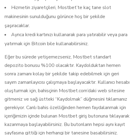
Hizmetin ziyaretçileri, Mostbet’te kaç tane slot
makinesinin sunulduğunu görünce hoş bir şekilde
şaşıracaklar.
Ayrıca kredi kartınızı kullanarak para yatırabilir veya para
yatırmak için Bitcoin bile kullanabilirsiniz.
Eğer bu sürede yetişemezseniz, Mostbet standart
depozito bonusu %100 olacaktır. Kaydolduktan hemen
sonra zamanı kolay bir şekilde takip edebilmek için geri
sayım zamanlayıcısı çalışmaya başlayacaktır. Kullanıcı hesabı
oluşturmak için, bahisçinin Mostbet.com’daki web sitesine
gitmeniz ve sağ üstteki “Kaydolmak” düğmesini tıklamanız
gerekiyor. Canlı bahis özelliğinden hemen faydalanmak için
içeriğimizin içinde bulunan Mostbet giriş butonuna tıklayarak
kazanmaya başlayabilirsiniz. Bu butonların hepsi aynı kayıt
sayfasına gittiği için herhangi bir tanesine basabilirsiniz.