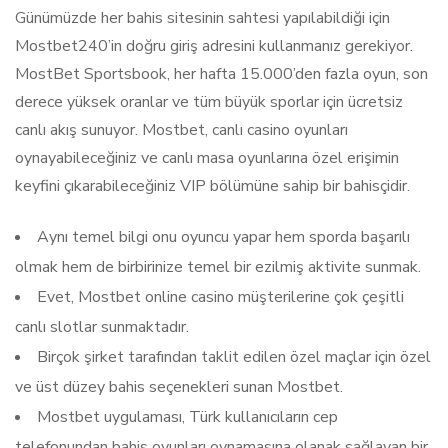
Günümüzde her bahis sitesinin sahtesi yapılabildiği için
Mostbet240’in doğru giriş adresini kullanmanız gerekiyor.
MostBet Sportsbook, her hafta 15.000’den fazla oyun, son
derece yüksek oranlar ve tüm büyük sporlar için ücretsiz
canlı akış sunuyor. Mostbet, canlı casino oyunları
oynayabileceğiniz ve canlı masa oyunlarına özel erişimin
keyfini çıkarabileceğiniz VIP bölümüne sahip bir bahisçidir.
Aynı temel bilgi onu oyuncu yapar hem sporda başarılı
olmak hem de birbirinize temel bir ezilmiş aktivite sunmak.
Evet, Mostbet online casino müşterilerine çok çeşitli
canlı slotlar sunmaktadır.
Birçok şirket tarafından taklit edilen özel maçlar için özel
ve üst düzey bahis seçenekleri sunan Mostbet.
Mostbet uygulaması, Türk kullanıcıların cep
telefonundan bahis oyunları oynamasına olanak sağlayan bir