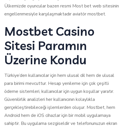
Ülkemizde oyuncular bazen resmi Most bet web sitesinin
engellenmesiyle karşılaşmaktadır aviatör mostbet.
Mostbet Casino
Sitesi Paramın
Üzerine Kondu
Türkiye’den kullanıcılar için hem ulusal dil hem de ulusal
para birimi mevcuttur. Hesap yenileme için çok çeşitli
ödeme sistemleri, kullanıcılar için uygun koşullar yaratır.
Güvenilirlik analizleri her kullanıcının kolaylıkla
gerçekleştirebileceği işlemlerden oluşur. Mostbet, hem
Android hem de iOS cihazlar için bir mobil uygulamaya
sahiptir. Bu uygulama sezgiseldir ve telefonunuzun ekran