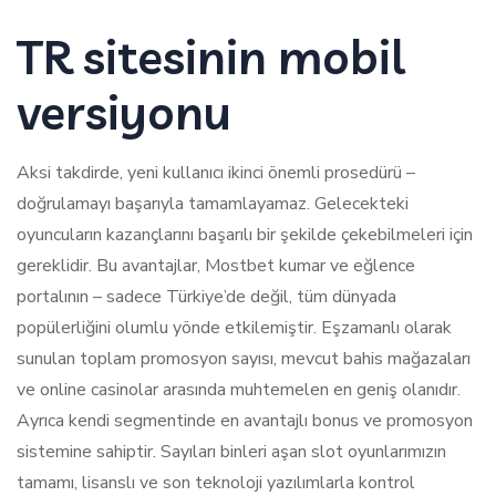
TR sitesinin mobil
versiyonu
Aksi takdirde, yeni kullanıcı ikinci önemli prosedürü –
doğrulamayı başarıyla tamamlayamaz. Gelecekteki
oyuncuların kazançlarını başarılı bir şekilde çekebilmeleri için
gereklidir. Bu avantajlar, Mostbet kumar ve eğlence
portalının – sadece Türkiye’de değil, tüm dünyada
popülerliğini olumlu yönde etkilemiştir. Eşzamanlı olarak
sunulan toplam promosyon sayısı, mevcut bahis mağazaları
ve online casinolar arasında muhtemelen en geniş olanıdır.
Ayrıca kendi segmentinde en avantajlı bonus ve promosyon
sistemine sahiptir. Sayıları binleri aşan slot oyunlarımızın
tamamı, lisanslı ve son teknoloji yazılımlarla kontrol