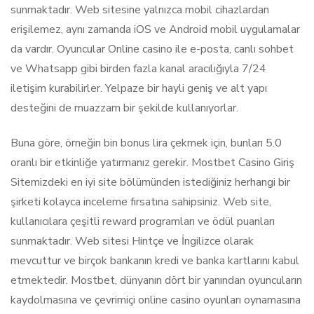
sunmaktadır. Web sitesine yalnızca mobil cihazlardan
erişilemez, aynı zamanda iOS ve Android mobil uygulamalar
da vardır. Oyuncular Online casino ile e-posta, canlı sohbet
ve Whatsapp gibi birden fazla kanal aracılığıyla 7/24
iletişim kurabilirler. Yelpaze bir hayli geniş ve alt yapı
desteğini de muazzam bir şekilde kullanıyorlar.
Buna göre, örneğin bin bonus lira çekmek için, bunları 5.0
oranlı bir etkinliğe yatırmanız gerekir. Mostbet Casino Giriş
Sitemizdeki en iyi site bölümünden istediğiniz herhangi bir
şirketi kolayca inceleme fırsatına sahipsiniz. Web site,
kullanıcılara çeşitli reward programları ve ödül puanları
sunmaktadır. Web sitesi Hintçe ve İngilizce olarak
mevcuttur ve birçok bankanın kredi ve banka kartlarını kabul
etmektedir. Mostbet, dünyanın dört bir yanından oyuncuların
kaydolmasına ve çevrimiçi online casino oyunları oynamasına