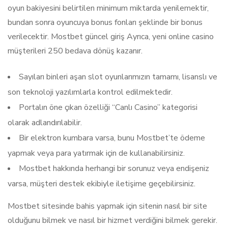
oyun bakiyesini belirtilen minimum miktarda yenilemektir,
bundan sonra oyuncuya bonus fonları şeklinde bir bonus
verilecektir. Mostbet güncel giriş Ayrıca, yeni online casino
müşterileri 250 bedava dönüş kazanır.
Sayıları binleri aşan slot oyunlarımızın tamamı, lisanslı ve
son teknoloji yazılımlarla kontrol edilmektedir.
Portalın öne çıkan özelliği “Canlı Casino” kategorisi
olarak adlandırılabilir.
Bir elektron kumbara varsa, bunu Mostbet’te ödeme
yapmak veya para yatırmak için de kullanabilirsiniz.
Mostbet hakkında herhangi bir sorunuz veya endişeniz
varsa, müşteri destek ekibiyle iletişime geçebilirsiniz.
Mostbet sitesinde bahis yapmak için sitenin nasıl bir site
olduğunu bilmek ve nasıl bir hizmet verdiğini bilmek gerekir.