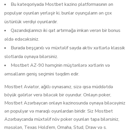
Bu kateqoriyada Mostbet kazino platformasının ən
populyar oyunları yerləşir ki, bunlar oyunçuların ən çox
üstünlük verdiyi oyunlardır.
Qazandıqlarınızı iki qat artırmağa imkan verən bir bonus
əldə edəcəksiniz.
Burada beşçarxlı və müxtəlif sayda aktiv xətlərlə klassik
slotlarda oynaya bilərsiniz.
Mostbet AZ-90 həmçinin müştərilərə xətlərin və
əmsalların geniş seçimini təqdim edir.
Mostbet Aviator, ağıllı oynasanız, sizə qısa müddətdə
böyük gəlirlər verə biləcək bir oyundur. Onlayn poker,
Mostbet Azərbaycan onlayn kazinosunda oynaya biləcəyiniz
ən populyar və maraqlı oyunlardan biridir. Siz Mostbet
Azərbaycanda müxtəlif növ poker oyunları tapa bilərsiniz,
məsələn, Texas Hold’em, Omaha, Stud, Draw və s.