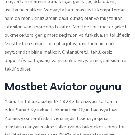
müştəriləri məmnun etmək üçün geniş çeşiddə ödəniş
üsullarına malikdir. Vebsayta həm masaüstü kompüterdən,
həm də mobil cihazlardan daxil olmaq olar və müştərilər
istənilən vaxt mərc edə bilərlər. Mostbet bukmeker şirkəti
bukmekerlərə geniş mərc seçimləri və funksiyaları təklif edir.
Mostbet bu sahədə ən qabaqcıl və rahat idman mərc
saytlarından birinə malikdir. Onlar sürətli, təhlükəsiz
depozit/vəsait çıxarışı və yüksək səviyyəli müştəri xidməti
təklif edirlər.
Mostbet Aviator oyunu
Xidmətin təhlükəsizliyi JAZ 9247 lisenziyası ilə təmin
edilir.Sənəd Kyurakao Hökumətinin Oyun Fəaliyyətləri
Komissiyası tərəfindən verilmişdir. Lisenziya qanuni
əsaslarla dünyanın əksər ölkələrində bukmeker xidmətləri