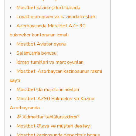
Mostbet kazino şirkəti barədə
Loyallıq proqramı və kazinoda keşbek
Azerbaycanda MostBet AZE 90
bukmeker kontorunun icmalı
Mostbet Aviator oyunu
Salamlama bonusu
İdman turnirləri və mərc oyunları
Mostbet: Azərbaycan kazinosunun rəsmi
saytı
Mostbet-də mərclərin növləri
Mostbet-AZ90 Bukmeker və Kazino
Azərbaycanda
🔎 Xidmətlər təhlükəsizdirmi?
Mostbet Əlavə və müştəri dəstəyi
Mostbet kazinosunda depozitsiz bonus