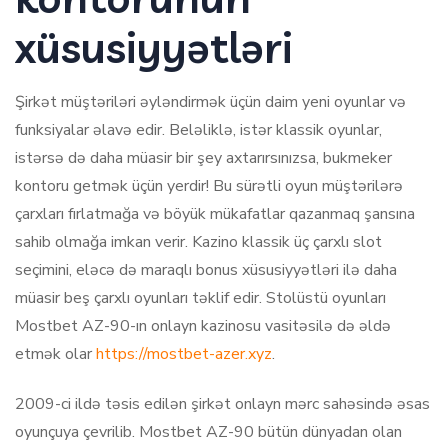
xüsusiyyətləri
Şirkət müştəriləri əyləndirmək üçün daim yeni oyunlar və
funksiyalar əlavə edir. Beləliklə, istər klassik oyunlar,
istərsə də daha müasir bir şey axtarırsınızsa, bukmeker
kontoru getmək üçün yerdir! Bu sürətli oyun müştərilərə
çarxları fırlatmağa və böyük mükafatlar qazanmaq şansına
sahib olmağa imkan verir. Kazino klassik üç çarxlı slot
seçimini, eləcə də maraqlı bonus xüsusiyyətləri ilə daha
müasir beş çarxlı oyunları təklif edir. Stolüstü oyunları
Mostbet AZ-90-ın onlayn kazinosu vasitəsilə də əldə
etmək olar
https://mostbet-azer.xyz
.
2009-ci ildə təsis edilən şirkət onlayn mərc sahəsində əsas
oyunçuya çevrilib. Mostbet AZ-90 bütün dünyadan olan