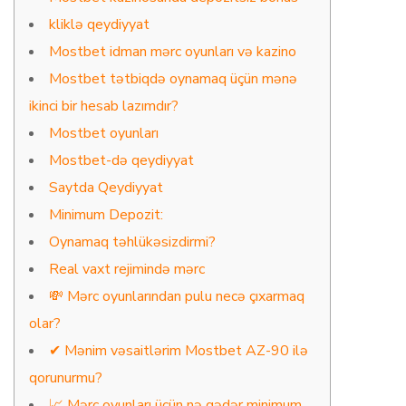
kliklə qeydiyyat
Mostbet idman mərc oyunları və kazino
Mostbet tətbiqdə oynamaq üçün mənə
ikinci bir hesab lazımdır?
Mostbet oyunları
Mostbet-də qeydiyyat
Saytda Qeydiyyat
Minimum Depozit:
Oynamaq təhlükəsizdirmi?
Real vaxt rejimində mərc
💸 Mərc oyunlarından pulu necə çıxarmaq
olar?
✔ Mənim vəsaitlərim Mostbet AZ-90 ilə
qorunurmu?
📈 Mərc oyunları üçün nə qədər minimum