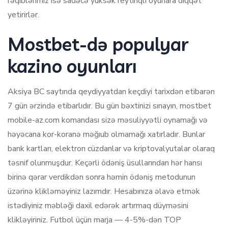
rəqiblərimiz isə sadəcə yüksək reytinqli oyunara diqqət
yetirirlər.
Mostbet-də populyar
kazino oyunları
Aksiya BC saytında qeydiyyatdan keçdiyi tarixdən etibarən
7 gün ərzində etibarlıdır. Bu gün bəxtinizi sınayın, mostbet
mobile-az.com komandası sizə məsuliyyətli oynamağı və
həyəcana kor-koranə məğıub olmamağı xatırladır. Bunlar
bank kartları, elektron cüzdanlar və kriptovalyutalar olaraq
təsnif olunmuşdur. Keçərli ödəniş üsullarından hər hansı
birinə qərar verdikdən sonra həmin ödəniş metodunun
üzərinə klikləməyiniz lazımdır. Hesabınıza əlavə etmək
istədiyiniz məbləği daxil edərək artırmaq düyməsini
klikləyiriniz. Futbol üçün marja — 4-5%-dən TOP