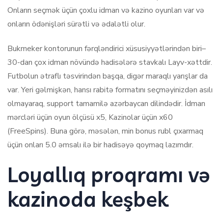
Onların seçmək üçün çoxlu idman və kazino oyunları var və
onların ödənişləri sürətli və ədalətli olur.
Bukmeker kontorunun fərqləndirici xüsusiyyətlərindən biri–
30-dan çox idman növündə hadisələrə stavkalı Layv-xəttdir.
Futbolun ətraflı təsvirindən başqa, digər maraqlı yarışlar da
var. Yeri gəlmişkən, hansı rabitə formatını seçməyinizdən asılı
olmayaraq, support tamamilə azərbaycan dilindədir. İdman
mərcləri üçün oyun ölçüsü x5, Kazinolar üçün x60
(FreeSpins). Buna görə, məsələn, min bonus rubl çıxarmaq
üçün onları 5.0 əmsalı ilə bir hadisəyə qoymaq lazımdır.
Loyallıq proqramı və
kazinoda keşbek