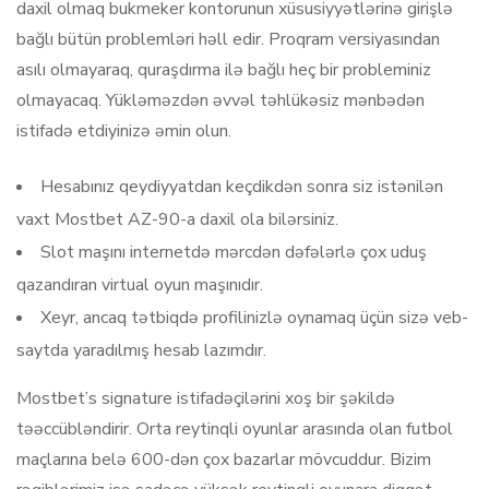
daxil olmaq bukmeker kontorunun xüsusiyyətlərinə girişlə
bağlı bütün problemləri həll edir. Proqram versiyasından
asılı olmayaraq, quraşdırma ilə bağlı heç bir probleminiz
olmayacaq. Yükləməzdən əvvəl təhlükəsiz mənbədən
istifadə etdiyinizə əmin olun.
Hesabınız qeydiyyatdan keçdikdən sonra siz istənilən
vaxt Mostbet AZ-90-a daxil ola bilərsiniz.
Slot maşını internetdə mərcdən dəfələrlə çox uduş
qazandıran virtual oyun maşınıdır.
Xeyr, ancaq tətbiqdə profilinizlə oynamaq üçün sizə veb-
saytda yaradılmış hesab lazımdır.
Mostbet’s signature istifadəçilərini xoş bir şəkildə
təəccübləndirir. Orta reytinqli oyunlar arasında olan futbol
maçlarına belə 600-dən çox bazarlar mövcuddur. Bizim