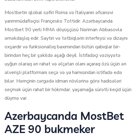
Mostbetin qlobal səfiri Roma və İtaliyanın əfsanəvi
yarımmüdafiəçisi Françesko Tottidir. Azərbaycanda
Mostbet 90 yerli MMA döyüşçüsü Nəriman Abbasovla
əməkdaşlıq edir. Saytın və tətbiqlərin interfeysi və dizaynı
oxşardır və funksionallıq baxımından bütün qabıqlar bir-
birindən heç bir şəkildə aşağı deyil. İstifadəçi vəziyyətə
uyğun olaraq ən rahat və əlçatan olanı açaraq özü üçün ən
əlverişli platformanı seçə və ya hamısından istifadə edə
bilər. Həmçinin cərgədə idman növlərinə görə hadisələri
seçmək üçün rahat bir hökmdar, yaşamağa sürətli keçid üçün
düymə var.
Azerbaycanda MostBet
AZE 90 bukmeker