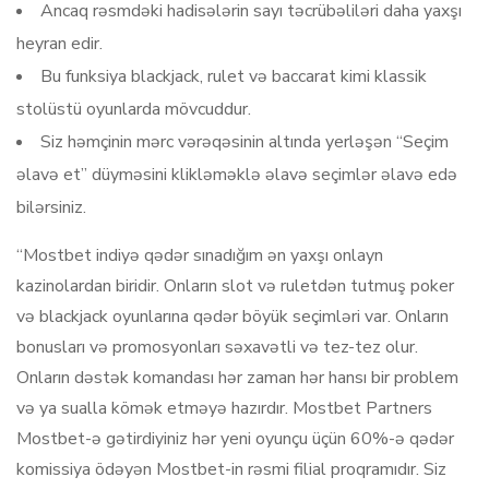
Ancaq rəsmdəki hadisələrin sayı təcrübəliləri daha yaxşı
heyran edir.
Bu funksiya blackjack, rulet və baccarat kimi klassik
stolüstü oyunlarda mövcuddur.
Siz həmçinin mərc vərəqəsinin altında yerləşən “Seçim
əlavə et” düyməsini klikləməklə əlavə seçimlər əlavə edə
bilərsiniz.
“Mostbet indiyə qədər sınadığım ən yaxşı onlayn
kazinolardan biridir. Onların slot və ruletdən tutmuş poker
və blackjack oyunlarına qədər böyük seçimləri var. Onların
bonusları və promosyonları səxavətli və tez-tez olur.
Onların dəstək komandası hər zaman hər hansı bir problem
və ya sualla kömək etməyə hazırdır. Mostbet Partners
Mostbet-ə gətirdiyiniz hər yeni oyunçu üçün 60%-ə qədər
komissiya ödəyən Mostbet-in rəsmi filial proqramıdır. Siz