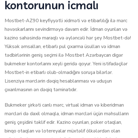
kontorunun icmalı
Mostbet-AZ90 keyfiyyətli xidməti və etibarlılığı ilə mərc
həvəskarlarını sevindirməyə davam edir. İdman oyunları və
kazino sahəsində maraqlı və əyləncəli hər şey Mostbet-də!
Yüksək əmsalları, etibarlı pul çıxarma üsulları və idman
tədbirlərinin geniş seçimi ilə Mostbet Azərbaycan digər
bukmeker kontorlarını xeyli geridə qoyur. Yeni istifadəçilər
Mostbet-in etibarlı olub-olmadığını soruşa bilərlər.
Lisenziya mərclərin dəqiq hesablanması və uduşun
çıxarılmasının ən dəqiq təminatıdır.
Bukmeker şirkəti canlı mərc, virtual idman və kiberidman
mərcləri də daxil olmaqla, idman mərcləri üçün məhsulların
geniş çeşidini təklif edir. Kazino oyunları, poker otaqları,
binqo otaqları və lotereyalar müxtəlif ölkələrdən olan