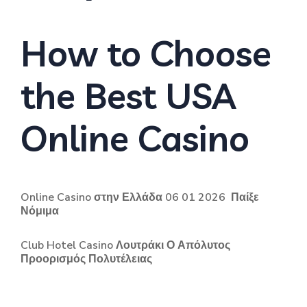
How to Choose
the Best USA
Online Casino
Online Casino στην Ελλάδα 06 01 2026 ️ Παίξε
Νόμιμα
Club Hotel Casino Λουτράκι Ο Απόλυτος
Προορισμός Πολυτέλειας