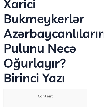
Xarici
Bukmeykerlər
Azərbaycanlıların
Pulunu Necə
Oğurlayır?
Birinci Yazı
Content