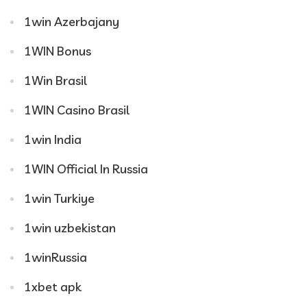
1win Azerbajany
1WIN Bonus
1Win Brasil
1WIN Casino Brasil
1win India
1WIN Official In Russia
1win Turkiye
1win uzbekistan
1winRussia
1xbet apk