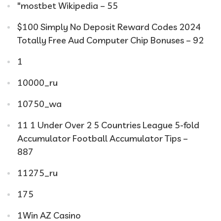
"mostbet Wikipedia – 55
$100 Simply No Deposit Reward Codes 2024
Totally Free Aud Computer Chip Bonuses – 92
1
10000_ru
10750_wa
11 1 Under Over 2 5 Countries League 5-fold
Accumulator Football Accumulator Tips –
887
11275_ru
175
1Win AZ Casino