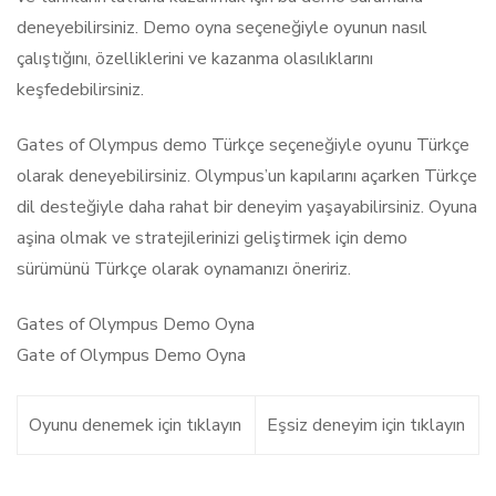
deneyebilirsiniz. Demo oyna seçeneğiyle oyunun nasıl
çalıştığını, özelliklerini ve kazanma olasılıklarını
keşfedebilirsiniz.
Gates of Olympus demo Türkçe seçeneğiyle oyunu Türkçe
olarak deneyebilirsiniz. Olympus’un kapılarını açarken Türkçe
dil desteğiyle daha rahat bir deneyim yaşayabilirsiniz. Oyuna
aşina olmak ve stratejilerinizi geliştirmek için demo
sürümünü Türkçe olarak oynamanızı öneririz.
Gates of Olympus Demo Oyna
Gate of Olympus Demo Oyna
Oyunu denemek için tıklayın
Eşsiz deneyim için tıklayın