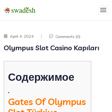
April 4, 2024
Comments (0)
Olympus Slot Casino Kapıları
Содержимое
Gates Of Olympus