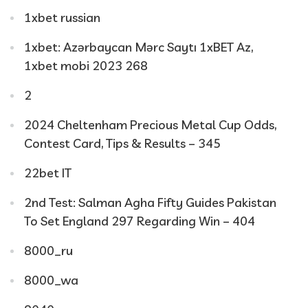
1xbet russian
1xbet: Azərbaycan Mərc Saytı 1xBET Az,
1xbet mobi 2023 268
2
2024 Cheltenham Precious Metal Cup Odds,
Contest Card, Tips & Results – 345
22bet IT
2nd Test: Salman Agha Fifty Guides Pakistan
To Set England 297 Regarding Win – 404
8000_ru
8000_wa