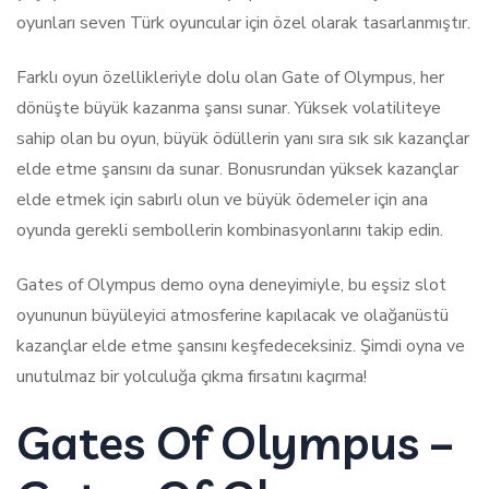
oyunları seven Türk oyuncular için özel olarak tasarlanmıştır.
Farklı oyun özellikleriyle dolu olan Gate of Olympus, her
dönüşte büyük kazanma şansı sunar. Yüksek volatiliteye
sahip olan bu oyun, büyük ödüllerin yanı sıra sık sık kazançlar
elde etme şansını da sunar. Bonusrundan yüksek kazançlar
elde etmek için sabırlı olun ve büyük ödemeler için ana
oyunda gerekli sembollerin kombinasyonlarını takip edin.
Gates of Olympus demo oyna deneyimiyle, bu eşsiz slot
oyununun büyüleyici atmosferine kapılacak ve olağanüstü
kazançlar elde etme şansını keşfedeceksiniz. Şimdi oyna ve
unutulmaz bir yolculuğa çıkma fırsatını kaçırma!
Gates Of Olympus –