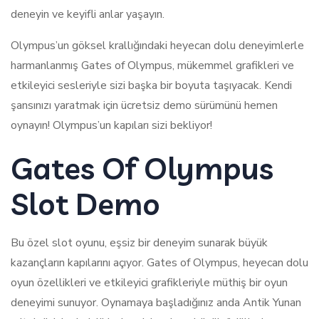
deneyin ve keyifli anlar yaşayın.
Olympus’un göksel krallığındaki heyecan dolu deneyimlerle
harmanlanmış Gates of Olympus, mükemmel grafikleri ve
etkileyici sesleriyle sizi başka bir boyuta taşıyacak. Kendi
şansınızı yaratmak için ücretsiz demo sürümünü hemen
oynayın! Olympus’un kapıları sizi bekliyor!
Gates Of Olympus
Slot Demo
Bu özel slot oyunu, eşsiz bir deneyim sunarak büyük
kazançların kapılarını açıyor. Gates of Olympus, heyecan dolu
oyun özellikleri ve etkileyici grafikleriyle müthiş bir oyun
deneyimi sunuyor. Oynamaya başladığınız anda Antik Yunan