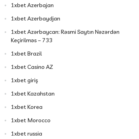
1xbet Azerbajan
1xbet Azerbaydjan
1xbet Azərbaycan: Rəsmi Saytın Nəzərdən
Keçirilməs – 733
1xbet Brazil
1xbet Casino AZ
1xbet giriş
1xbet Kazahstan
1xbet Korea
1xbet Morocco
1xbet russia