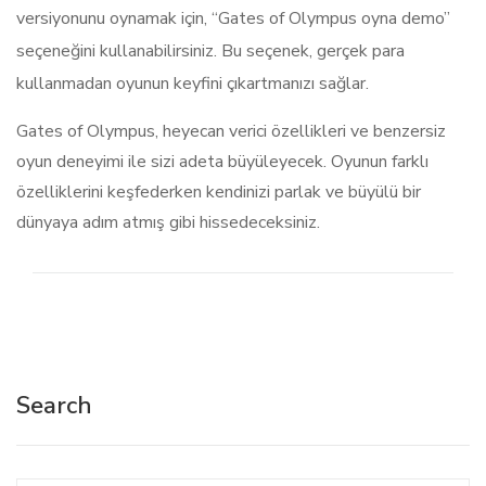
versiyonunu oynamak için, “Gates of Olympus oyna demo”
seçeneğini kullanabilirsiniz. Bu seçenek, gerçek para
kullanmadan oyunun keyfini çıkartmanızı sağlar.
Gates of Olympus, heyecan verici özellikleri ve benzersiz
oyun deneyimi ile sizi adeta büyüleyecek. Oyunun farklı
özelliklerini keşfederken kendinizi parlak ve büyülü bir
dünyaya adım atmış gibi hissedeceksiniz.
Search