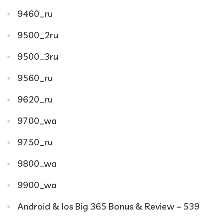
9460_ru
9500_2ru
9500_3ru
9560_ru
9620_ru
9700_wa
9750_ru
9800_wa
9900_wa
Android & Ios Big 365 Bonus & Review – 539