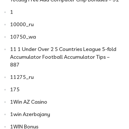
1
10000_ru
10750_wa
11 1 Under Over 2 5 Countries League 5-fold
Accumulator Football Accumulator Tips –
887
11275_ru
175
1Win AZ Casino
1win Azerbajany
1WIN Bonus