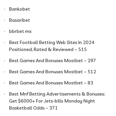
Bankobet
Basaribet
bbrbet mx
Best Football Betting Web Sites In 2024
Positioned, Rated & Reviewed – 515
Best Games And Bonuses Mostbet – 297
Best Games And Bonuses Mostbet – 512
Best Games And Bonuses Mostbet – 83
Best Mnf Betting Advertisements & Bonuses:
Get $6000+ For Jets-bills Monday Night
Basketball Odds – 371