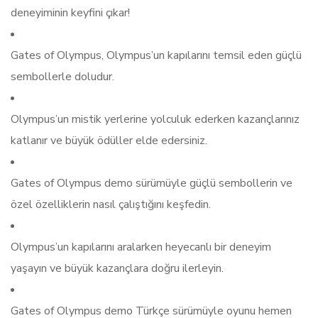
deneyiminin keyfini çıkar!
Gates of Olympus, Olympus’un kapılarını temsil eden güçlü
sembollerle doludur.
Olympus’un mistik yerlerine yolculuk ederken kazançlarınız
katlanır ve büyük ödüller elde edersiniz.
Gates of Olympus demo sürümüyle güçlü sembollerin ve
özel özelliklerin nasıl çalıştığını keşfedin.
Olympus’un kapılarını aralarken heyecanlı bir deneyim
yaşayın ve büyük kazançlara doğru ilerleyin.
Gates of Olympus demo Türkçe sürümüyle oyunu hemen