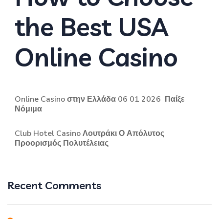
the Best USA
Online Casino
Online Casino στην Ελλάδα 06 01 2026 ️ Παίξε
Νόμιμα
Club Hotel Casino Λουτράκι Ο Απόλυτος
Προορισμός Πολυτέλειας
Recent Comments