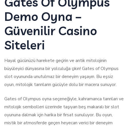
Gates Of Olympus
Demo Oyna –
Güvenilir Casino
Siteleri
Hayal gücünüzü harekete geçirin ve antik mitolojinin
büyüleyici dünyasına bir yolculuğa çıkın! Gates of Olympus
slot oyununda unutulmaz bir deneyim yaşayın. Bu eşsiz
oyun, mitolojik tanrıların gücüyle dolu bir macera sunuyor.
Gates of Olympus oyna seçeneğiyle, kahramanca tanrıları ve
mitolojik sembolleri üzerinde taşıyan beş makaralı bir slot
oyununa dalmak için harika bir fırsat sunuluyor. Bu oyun,
mistik bir atmosferde geçen heyecan verici bir deneyim