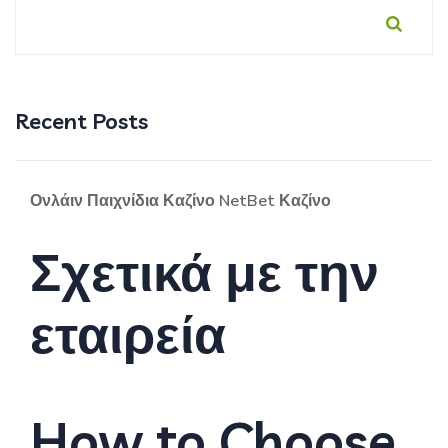
Recent Posts
Ονλάιν Παιχνίδια Καζίνο NetBet Καζίνο
Σχετικά με την
εταιρεία
How to Choose