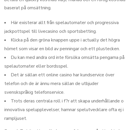
baserat på omsättning.
Här existerar allt från spelautomater och progressiva
jackpottspel till livecasino och sportsbetting.
Klicka på den gröna knappen uppe i actually det högra
hörnet som visar en bild av penningar och ett plustecken.
Du kan med andra ord inte försöka omsätta pengarna på
spelautomater eller bordsspel.
Det är sällan ett online casino har kundservice över
telefon och de är ännu mera sällan de utbjuder
svenskspråkig telefonservice.
Trots deras centrala roll i f?r att skapa underhållande o
innovativa spelupplevelser, hamnar spelutvecklare ofta ej i
rampljuset.