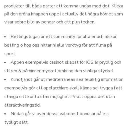
produkter till båda parter att komma undan med det. Klicka
på den gröna knappen uppe i actually det högra hörnet som
visar sobre bild av pengar och ett plustecken.
Bettingstugan är ett community för alla er och älskar
betting o hos oss hittar ni alla verktyg för att filma på
sport.
Appen exempelvis casinot skapat för iOS är prydlig och
stilren & påminner mycket omkring den vanliga stycket.
Kundtjänst går ut mediterranean sea felaktig information
exempelvis gör att spelacchiare skall känna sej trygga i att
stänga sitt konto utan möjlighet f?r att öppna det utan
återaktiveringstid.
Nedan går vi över dessa välkomst bonusar på ett
tydligt sätt.