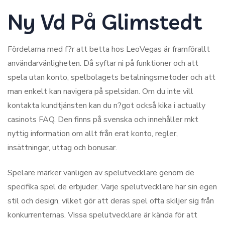
Ny Vd På Glimstedt
Fördelarna med f?r att betta hos LeoVegas är framförallt
användarvänligheten. Då syftar ni på funktioner och att
spela utan konto, spelbolagets betalningsmetoder och att
man enkelt kan navigera på spelsidan. Om du inte vill
kontakta kundtjänsten kan du n?got också kika i actually
casinots FAQ. Den finns på svenska och innehåller mkt
nyttig information om allt från erat konto, regler,
insättningar, uttag och bonusar.
Spelare märker vanligen av spelutvecklare genom de
specifika spel de erbjuder. Varje spelutvecklare har sin egen
stil och design, vilket gör att deras spel ofta skiljer sig från
konkurrenternas. Vissa spelutvecklare är kända för att