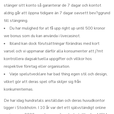
stänger sitt konto så garanterar de 7 dagar och kontot
aldrig går att öppna tidigare än 7 dagar oavsett bev?ggrund
till stängning.
Du har mulighed for at få upp right up until 500 kronor
we bonus som du kan använda i livecasinot.
Ibland kan dock förutsättningar förändras med kort
varsel och vi uppmanar därför alla konsumenter att j?mt
kontrollera dagsaktuella uppgifter och villkor hos
respektive företag eller organisation.
Varje spelutvecklare har bad thing egen stil och design,
vilket gör att deras spel ofta skiljer sig från
konkurrenternas.
De har idag hundratals anställdan och deras huvudkontor
ligger i Stockholm. I 10 år var det ett självständigt online