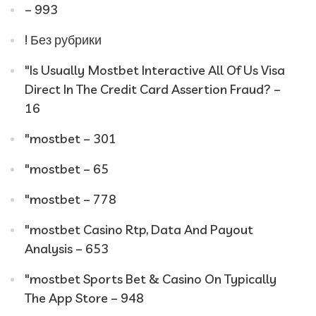
– 993
! Без рубрики
"Is Usually Mostbet Interactive All Of Us Visa
Direct In The Credit Card Assertion Fraud? –
16
"mostbet – 301
"mostbet – 65
"mostbet – 778
"mostbet Casino Rtp, Data And Payout
Analysis – 653
"‎mostbet Sports Bet & Casino On Typically
The App Store – 948