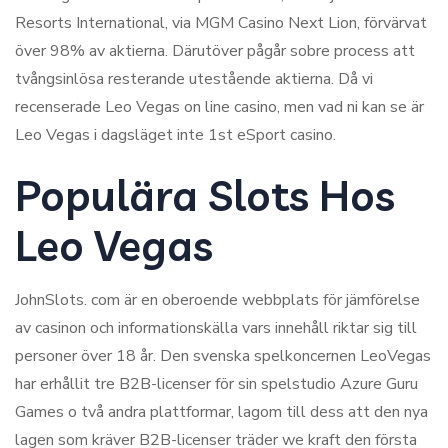
Resorts International, via MGM Casino Next Lion, förvärvat
över 98% av aktierna. Därutöver pågår sobre process att
tvångsinlösa resterande utestående aktierna. Då vi
recenserade Leo Vegas on line casino, men vad ni kan se är
Leo Vegas i dagsläget inte 1st eSport casino.
Populära Slots Hos
Leo Vegas
JohnSlots. com är en oberoende webbplats för jämförelse
av casinon och informationskälla vars innehåll riktar sig till
personer över 18 år. Den svenska spelkoncernen LeoVegas
har erhållit tre B2B-licenser för sin spelstudio Azure Guru
Games o två andra plattformar, lagom till dess att den nya
lagen som kräver B2B-licenser träder we kraft den första