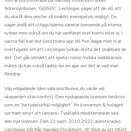
som är börsnoterade på Nasdaq Stockholm under
tickersymbolen ”GIGSEK”. LeoVegas säger att de vill att
du ska få dina vinster så snabbt exempelvis möjligt. De
säger ändå att uttagstiderna varierar beroende på interna
rutiner men också om du har verifierat erat konto eller ej. I
värsta fall kan det konstruera upp till five dagar men ni är
övertygade om att LeoVegas lyckas sköta det snabbare än
det. Det går utmärkt att spela i noise mobila webbläsare
males du kan också ladda ner en app om det är vad man
föredrar.
Välj erbjudande (den välkomstbonus du valde vid
skapandet utav kontot). Den nyskapande licensen beskrivs
som en ”betydelsefull möjlighet” för koncernen & bolaget
ser fram emot att lansera i Tyskland mediterranean sea
den nya licensen. Den 22 sept. 2010 2022, avnoterades
LeoVegas AB från Nasdaq Stockholm, till följd av att MGM