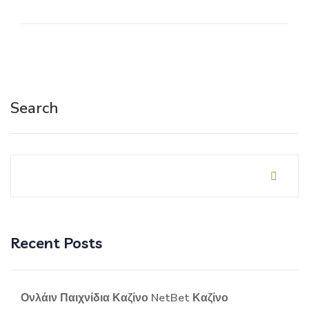
Search
Recent Posts
Ονλάιν Παιχνίδια Καζίνο NetBet Καζίνο