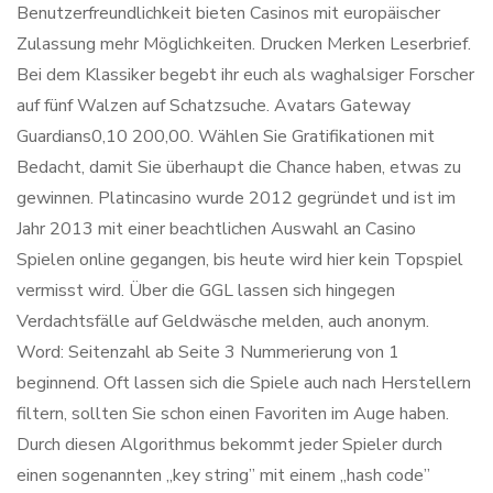
Benutzerfreundlichkeit bieten Casinos mit europäischer
Zulassung mehr Möglichkeiten. Drucken Merken Leserbrief.
Bei dem Klassiker begebt ihr euch als waghalsiger Forscher
auf fünf Walzen auf Schatzsuche. Avatars Gateway
Guardians0,10 200,00. Wählen Sie Gratifikationen mit
Bedacht, damit Sie überhaupt die Chance haben, etwas zu
gewinnen. Platincasino wurde 2012 gegründet und ist im
Jahr 2013 mit einer beachtlichen Auswahl an Casino
Spielen online gegangen, bis heute wird hier kein Topspiel
vermisst wird. Über die GGL lassen sich hingegen
Verdachtsfälle auf Geldwäsche melden, auch anonym.
Word: Seitenzahl ab Seite 3 Nummerierung von 1
beginnend. Oft lassen sich die Spiele auch nach Herstellern
filtern, sollten Sie schon einen Favoriten im Auge haben.
Durch diesen Algorithmus bekommt jeder Spieler durch
einen sogenannten „key string” mit einem „hash code”