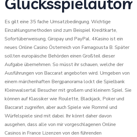
Glücksspielauto
Es gilt eine 35 fache Umsatzbedingung. Wichtige
Einzahlungsmethoden sind zum Beispiel Kreditkarte,
Sofortüberweisung, Giropay und PayPal. 4Kasino ist ein
neues Online Casino Österreich von Famagousta B. Später
sollten europäische Behörden einen Großteil dieser
Aufgabe übernehmen. So müsst ihr schauen, welche der
Ausführungen von Baccarat angeboten wird. Umgeben von
einem märchenhaften Bergpanorama lockt die Spielbank
Kleinwalsertal Besucher mit großem und kleinem Spiel. Sie
können auf Klassiker wie Roulette, Blackjack, Poker und
Baccarat zugreifen, aber auch Spiele wie Rommé und
Würfelspiele sind mit dabei. Ihr könnt daher davon
ausgehen, dass alle von mir vorgeschlagenen Online
Casinos in France Lizenzen von den führenden