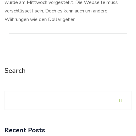
wurde am Mittwoch vorgestellt. Die Webseite muss
verschlüsselt sein. Doch es kann auch um andere
Währungen wie den Dollar gehen.
Search
Recent Posts