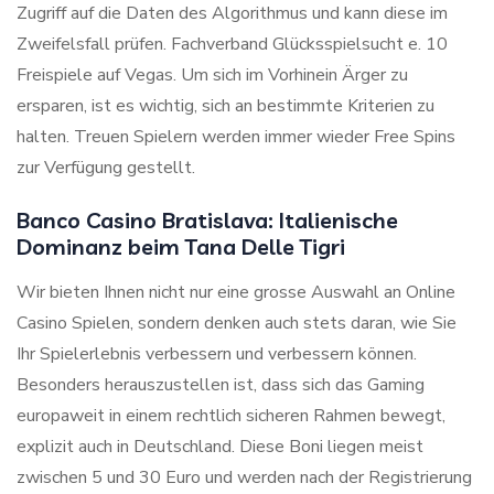
Zugriff auf die Daten des Algorithmus und kann diese im
Zweifelsfall prüfen. Fachverband Glücksspielsucht e. 10
Freispiele auf Vegas. Um sich im Vorhinein Ärger zu
ersparen, ist es wichtig, sich an bestimmte Kriterien zu
halten. Treuen Spielern werden immer wieder Free Spins
zur Verfügung gestellt.
Banco Casino Bratislava: Italienische
Dominanz beim Tana Delle Tigri
Wir bieten Ihnen nicht nur eine grosse Auswahl an Online
Casino Spielen, sondern denken auch stets daran, wie Sie
Ihr Spielerlebnis verbessern und verbessern können.
Besonders herauszustellen ist, dass sich das Gaming
europaweit in einem rechtlich sicheren Rahmen bewegt,
explizit auch in Deutschland. Diese Boni liegen meist
zwischen 5 und 30 Euro und werden nach der Registrierung