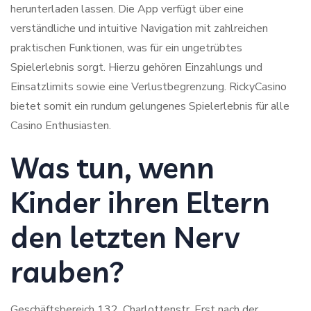
herunterladen lassen. Die App verfügt über eine
verständliche und intuitive Navigation mit zahlreichen
praktischen Funktionen, was für ein ungetrübtes
Spielerlebnis sorgt. Hierzu gehören Einzahlungs und
Einsatzlimits sowie eine Verlustbegrenzung. RickyCasino
bietet somit ein rundum gelungenes Spielerlebnis für alle
Casino Enthusiasten.
Was tun, wenn
Kinder ihren Eltern
den letzten Nerv
rauben?
Geschäftsbereich 132, Charlottenstr. Erst nach der