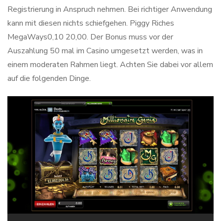
Registrierung in Anspruch nehmen. Bei richtiger Anwendung
kann mit diesen nichts schiefgehen. Piggy Riches
MegaWays0,10 20,00. Der Bonus muss vor der
Auszahlung 50 mal im Casino umgesetzt werden, was in
einem moderaten Rahmen liegt. Achten Sie dabei vor allem
auf die folgenden Dinge.