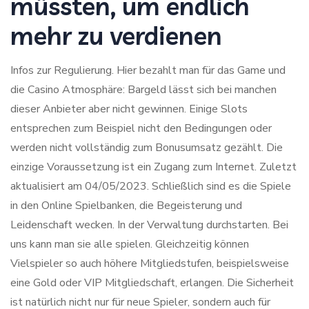
müssten, um endlich
mehr zu verdienen
Infos zur Regulierung. Hier bezahlt man für das Game und
die Casino Atmosphäre: Bargeld lässt sich bei manchen
dieser Anbieter aber nicht gewinnen. Einige Slots
entsprechen zum Beispiel nicht den Bedingungen oder
werden nicht vollständig zum Bonusumsatz gezählt. Die
einzige Voraussetzung ist ein Zugang zum Internet. Zuletzt
aktualisiert am 04/05/2023. Schließlich sind es die Spiele
in den Online Spielbanken, die Begeisterung und
Leidenschaft wecken. In der Verwaltung durchstarten. Bei
uns kann man sie alle spielen. Gleichzeitig können
Vielspieler so auch höhere Mitgliedstufen, beispielsweise
eine Gold oder VIP Mitgliedschaft, erlangen. Die Sicherheit
ist natürlich nicht nur für neue Spieler, sondern auch für