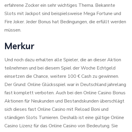
erfahrene Zocker ein sehr wichtiges Thema. Bekannte
Slots mit Jackpot sind beispielsweise Mega Fortune und
Fire Joker. Jeder Bonus hat Bedingungen, die erfüllt werden
müssen.
Merkur
Und noch dazu erhalten alle Spieler, die an dieser Aktion
teilnehmen und bei diesem Spiel der Woche Echtgeld
einsetzen die Chance, weitere 100 € Cash zu gewinnen.
Der Grund: Online Glücksspiel war in Deutschland jahrelang
fast komplett verboten. Auch bei den Online Casino Bonus
Aktionen für Neukunden und Bestandskunden überschlägt
sich dieses fast Online Casino mit Reload Boni und
ständigen Slots Turnieren. Deshalb ist eine gültige Online
Casino Lizenz für das Online Casino von Bedeutung. Sie