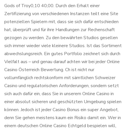
Gods of Troy0,10 40,00. Durch den Erhalt einer
Zertifizierung von verschiedenen Instanzen teilt eine Site
potenziellen Spielern mit, dass sie sich dafür entschieden
hat, überprüft und für ihre Handlungen zur Rechenschaft
gezogen zu werden. Zu den bewährten Studios gesellen
sich immer wieder viele kleinere Studios. Ist das Sortiment
abwechslungsreich. Ein gutes Portfolio zeichnet sich durch
Vielfalt aus – und genau darauf achten wir bei jeder Online
Casino Österreich Bewertung. Ch ist nicht nur
vollumfänglich rechtskonform mit sämtlichen Schweizer
Casino und regulatorischen Anforderungen, sondern setzt
sich auch dafür ein, dass Sie in unserem Online Casino in
einer absolut sicheren und geschützten Umgebung spielen
können. Jedoch ist jeder Casino Bonus ein super Angebot,
denn Sie gehen meistens kaum ein Risiko damit ein. Wer in
einem deutschen Online Casino Echtgeld bespielen will,