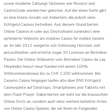
sowie moderne Zahlungs Optionen wie Revolut und
CashtoCode werden hier geboten. Auf der einen Seite gibt
es eine kleine Anzahl von Anbietern, die jedoch viele
Echtgeld Casinos betreiben. Aus diesem Grund bieten
Online Casinos in oder aus Deutschland zumindest eine
optimierte Website als mobiles Casino für mobile Geräte
an. Im Jahr 2012 weigerte sich Schleswig Holstein, sich
anzuschließen, und erteilte sogar 30 Lizenzen an Betreiber.
Pasino: Die Online Webseite vom Betreiber Casino du Lay
Meyrindes heisst neue Kunden mit einem 100%
Willkommensbonus bis zu CHF 1’200 willkommen. Bei
Casumo Casino hingegen laufen alle über 850 Echtgeld
Casinospiele auf Desktops, Smartphones und Tablets mit
dem Flash Player. Dabei bieten wir nicht nur die klassischen
Online Slots an, sondern auch viele weitere beliebte Arten
von Online Casino Spielen, die wir Ihnen im Folgenden