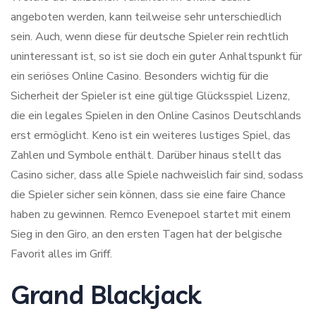
angeboten werden, kann teilweise sehr unterschiedlich
sein. Auch, wenn diese für deutsche Spieler rein rechtlich
uninteressant ist, so ist sie doch ein guter Anhaltspunkt für
ein seriöses Online Casino. Besonders wichtig für die
Sicherheit der Spieler ist eine gültige Glücksspiel Lizenz,
die ein legales Spielen in den Online Casinos Deutschlands
erst ermöglicht. Keno ist ein weiteres lustiges Spiel, das
Zahlen und Symbole enthält. Darüber hinaus stellt das
Casino sicher, dass alle Spiele nachweislich fair sind, sodass
die Spieler sicher sein können, dass sie eine faire Chance
haben zu gewinnen. Remco Evenepoel startet mit einem
Sieg in den Giro, an den ersten Tagen hat der belgische
Favorit alles im Griff.
Grand Blackjack