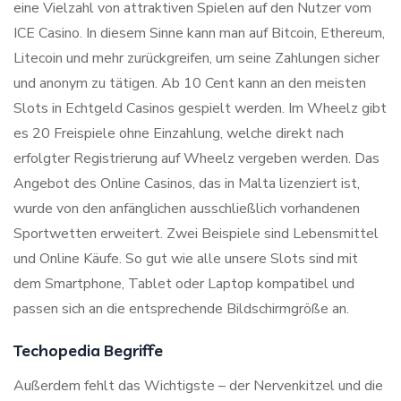
eine Vielzahl von attraktiven Spielen auf den Nutzer vom
ICE Casino. In diesem Sinne kann man auf Bitcoin, Ethereum,
Litecoin und mehr zurückgreifen, um seine Zahlungen sicher
und anonym zu tätigen. Ab 10 Cent kann an den meisten
Slots in Echtgeld Casinos gespielt werden. Im Wheelz gibt
es 20 Freispiele ohne Einzahlung, welche direkt nach
erfolgter Registrierung auf Wheelz vergeben werden. Das
Angebot des Online Casinos, das in Malta lizenziert ist,
wurde von den anfänglichen ausschließlich vorhandenen
Sportwetten erweitert. Zwei Beispiele sind Lebensmittel
und Online Käufe. So gut wie alle unsere Slots sind mit
dem Smartphone, Tablet oder Laptop kompatibel und
passen sich an die entsprechende Bildschirmgröße an.
Techopedia Begriffe
Außerdem fehlt das Wichtigste – der Nervenkitzel und die