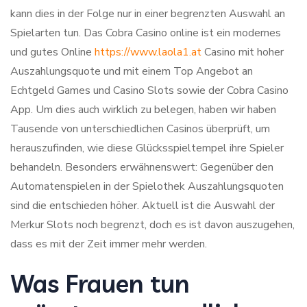
kann dies in der Folge nur in einer begrenzten Auswahl an
Spielarten tun. Das Cobra Casino online ist ein modernes
und gutes Online
https://www.laola1.at
Casino mit hoher
Auszahlungsquote und mit einem Top Angebot an
Echtgeld Games und Casino Slots sowie der Cobra Casino
App. Um dies auch wirklich zu belegen, haben wir haben
Tausende von unterschiedlichen Casinos überprüft, um
herauszufinden, wie diese Glücksspieltempel ihre Spieler
behandeln. Besonders erwähnenswert: Gegenüber den
Automatenspielen in der Spielothek Auszahlungsquoten
sind die entschieden höher. Aktuell ist die Auswahl der
Merkur Slots noch begrenzt, doch es ist davon auszugehen,
dass es mit der Zeit immer mehr werden.
Was Frauen tun