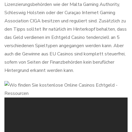
Lizenzierungsbehörden wie der Malta Gaming Authority,
Schleswig Holstein oder der Curaçao Internet Gaming
Association CIGA besitzen und reguliert sind. Zusätzlich zu
den Tipps solltet Ihr natürlich im Hinterkopf behalten, dass
das Geld verdienen im Echtgeld Casino tendenziell an 5
verschiedenen Spieltypen angegangen werden kann. Aber
auch die Gewinne aus EU Casinos sind komplett steuerfrei,
sofern von Seiten der Finanzbehörden kein beruflicher
Hintergrund erkannt werden kann.