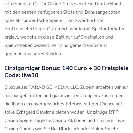
ist der ideale Ort für Online Glücksspiele in Deutschland
mit den besten verfügbaren Slots und Bonusangeboten
speziell für deutsche Spieler. Der zweithöchste
Bruttospielertrag in Österreich wurde mit Spielautomaten
erzielt, wobei sich diese Zahl nur auf Spielhallen und
Spielotheken bezieht. Wir sind gerne transparent
gegenüber unseren Kunden.
Einzigartiger Bonus: 140 Euro + 30 Freispiele
Code: live30
Bildquelle: PARADISE MEDIA LLC. Zudem arbeiten wir nur
mit ausgebildeten und qualifizierten Croupiers zusammen,
die Ihnen ein unvergessliches Erlebnis mit der Chance auf
tolle Echtgeld Gewinne bieten wollen. Unzählige RTP
Casino Spiele, tägliche Casino Aktionen und Turniere, Live
Casino Games wie Sic Bo, Black jack oder Poker Spiele