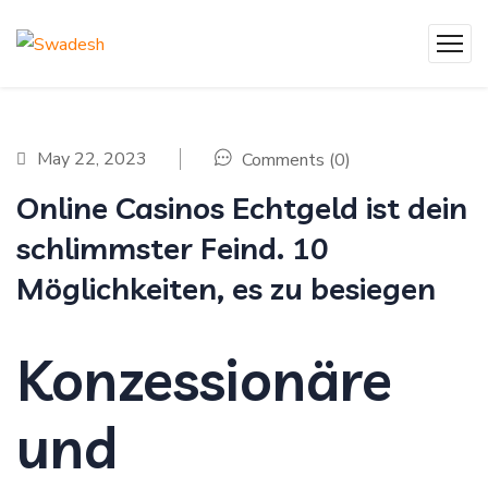
May 22, 2023
Comments (0)
Online Casinos Echtgeld ist dein
schlimmster Feind. 10
Möglichkeiten, es zu besiegen
Konzessionäre
und