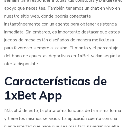
semana para responder a todas tus consultas y brindarte el
apoyo que necesites. También tenemos un chat en vivo en
nuestro sitio web, donde podrás conectarte
instantáneamente con un agente para obtener asistencia
inmediata. Sin embargo, es importante destacar que estos
juegos de mesa están diseñados de manera meticulosa
para favorecer siempre al casino. El monto y el porcentaje
del bono de apuestas deportivas en 1xBet varían según la
oferta disponible.
Características de
1xBet App
Más allá de esto, la plataforma funciona de la misma forma
y tiene los mismos servicios. La aplicación cuenta con una
nueva interfaz que hace que sea más fácil navegar por ella