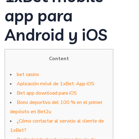
app para
Android y iOS
Content
bet casino
Aplicación móvil de 1xBet: App iOS
Bet app download para iOS
Bono deportivo del 100 % en el primer
depósito en Bet2u
¿Cómo contactar al servicio al cliente de
1xBet?