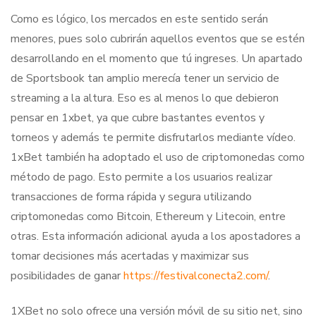
Como es lógico, los mercados en este sentido serán
menores, pues solo cubrirán aquellos eventos que se estén
desarrollando en el momento que tú ingreses. Un apartado
de Sportsbook tan amplio merecía tener un servicio de
streaming a la altura. Eso es al menos lo que debieron
pensar en 1xbet, ya que cubre bastantes eventos y
torneos y además te permite disfrutarlos mediante vídeo.
1xBet también ha adoptado el uso de criptomonedas como
método de pago. Esto permite a los usuarios realizar
transacciones de forma rápida y segura utilizando
criptomonedas como Bitcoin, Ethereum y Litecoin, entre
otras. Esta información adicional ayuda a los apostadores a
tomar decisiones más acertadas y maximizar sus
posibilidades de ganar
https://festivalconecta2.com/
.
1XBet no solo ofrece una versión móvil de su sitio net, sino