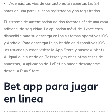
Además, las vías de contacto están abiertas las 24
horas del día para usuarios registrados y no registrados.
El sistema de autenticación de dos factores añade una capa
adicional de seguridad. La aplicación móvil de 1xbet está
disponible para su descarga en los sistemas operativos iOS
y Android. Para descargar la aplicación en dispositivos iOS,
los usuarios pueden visitar la App Store y buscar «1xbet».
Al igual que sucede en Betsson y muchas otras casas de
apuestas, la aplicación de 1xBet no puede descargarse
desde la Play Store.
Bet app para jugar
en linea