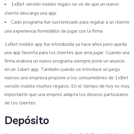
1xBet versión mobile regalo se ve de que un nuevo
cliente descarga una app.
Cado programa fue customizado para regalar a un cliente
una experiencia formidable de jugar con la firma.
1xBet mobile app fue introducida ya hace años pero queda
una app favorita para los clientes que ama jugar. Cuando una
firma elabora un nuevo programa siempre pone un anuncio
en un 1xbet app. También cuando se introduce un juego
nuevos una empresa propone a los consumidores de 1xBet
versión mobile muchos regalos. En el tiempo de hoy es muy
importante que una empres adapta los deseos particulares
de los clientes.
Depósito