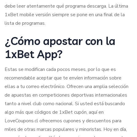
debe leer atentamente qué programa descarga. La última
1xBet mobile versión siempre se pone en una final de la
lista de programas.
¿Cómo apostar con la
1xBet App?
Estas se modifican cada pocos meses, por lo que es
recomendable aceptar que te envíen información sobre
ellas a tu correo electrónico. Ofrecen una amplia selección
de apuestas en competiciones deportivas internacionales
tanto a nivel club como nacional. Si usted está buscando
algo más que códigos de 1xBet cupón, aquí en
LoveCoupons.cl ofrecemos cupones y descuentos para
miles de otras marcas populares y minoristas. Hoy en día,