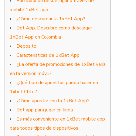
Particularida desde jugar a través de
mobile 1xBet app
¿Cómo descargar la 1xBet App?
Bet App: Descubre como descargar
1xBet App en Colombia
Depósito
Características de 1xBet App
¿La oferta de promociones de 1xBet varía
en la versión móvil?
¿Qué tipo de apuestas puedo hacer en
1xbet Chile?
¿Cómo apostar con la 1xBet App?
Bet app para jugar en linea
Es más conveniente en 1xBet mobile app
para todos tipos de dispositivos