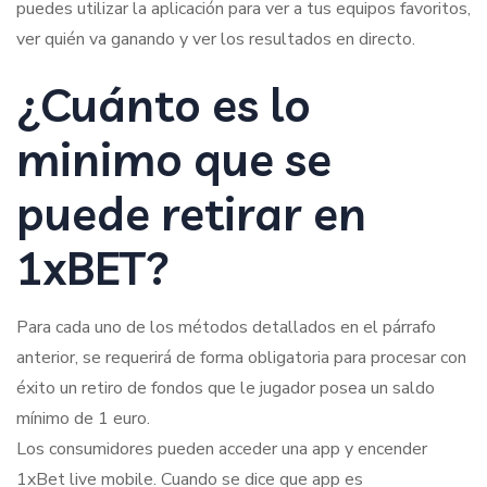
puedes utilizar la aplicación para ver a tus equipos favoritos,
ver quién va ganando y ver los resultados en directo.
¿Cuánto es lo
minimo que se
puede retirar en
1xBET?
Para cada uno de los métodos detallados en el párrafo
anterior, se requerirá de forma obligatoria para procesar con
éxito un retiro de fondos que le jugador posea un saldo
mínimo de 1 euro.
Los consumidores pueden acceder una app y encender
1xBet live mobile. Cuando se dice que app es