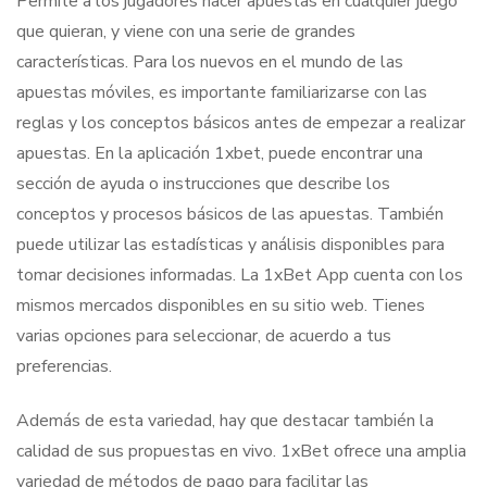
Permite a los jugadores hacer apuestas en cualquier juego
que quieran, y viene con una serie de grandes
características. Para los nuevos en el mundo de las
apuestas móviles, es importante familiarizarse con las
reglas y los conceptos básicos antes de empezar a realizar
apuestas. En la aplicación 1xbet, puede encontrar una
sección de ayuda o instrucciones que describe los
conceptos y procesos básicos de las apuestas. También
puede utilizar las estadísticas y análisis disponibles para
tomar decisiones informadas. La 1xBet App cuenta con los
mismos mercados disponibles en su sitio web. Tienes
varias opciones para seleccionar, de acuerdo a tus
preferencias.
Además de esta variedad, hay que destacar también la
calidad de sus propuestas en vivo. 1xBet ofrece una amplia
variedad de métodos de pago para facilitar las