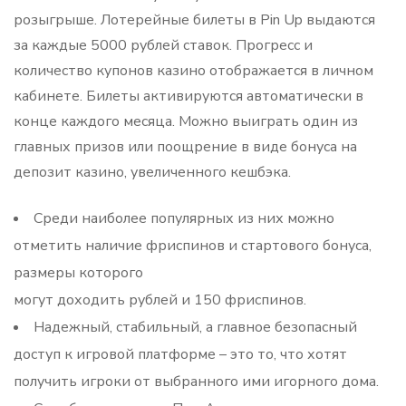
розыгрыше. Лотерейные билеты в Pin Up выдаются
за каждые 5000 рублей ставок. Прогресс и
количество купонов казино отображается в личном
кабинете. Билеты активируются автоматически в
конце каждого месяца. Можно выиграть один из
главных призов или поощрение в виде бонуса на
депозит казино, увеличенного кешбэка.
Среди наиболее популярных из них можно
отметить наличие фриспинов и стартового бонуса,
размеры которого
могут доходить рублей и 150 фриспинов.
Надежный, стабильный, а главное безопасный
доступ к игровой платформе – это то, что хотят
получить игроки от выбранного ими игорного дома.