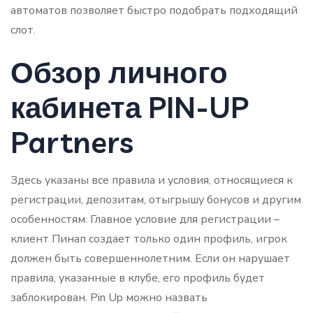
автоматов позволяет быстро подобрать подходящий
слот.
Обзор личного
кабинета PIN-UP
Partners
Здесь указаны все правила и условия, относящиеся к
регистрации, депозитам, отыгрышу бонусов и другим
особенностям. Главное условие для регистрации –
клиент Пинап создает только один профиль, игрок
должен быть совершеннолетним. Если он нарушает
правила, указанные в клубе, его профиль будет
заблокирован. Pin Up можно назвать