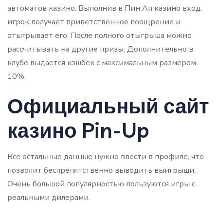
автоматов казино. Выполнив в Пин Ап казино вход,
игрок получает приветственное поощрение и
отыгрывает его. После полного отыгрыша можно
рассчитывать на другие призы. Дополнительно в
клубе выдается кэшбек с максимальным размером
10%.
Официальный сайт
казино Pin-Up
Все остальные данные нужно ввести в профиле, что
позволит беспрепятственно выводить выигрыши.
Очень большой популярностью пользуются игры с
реальными дилерами.