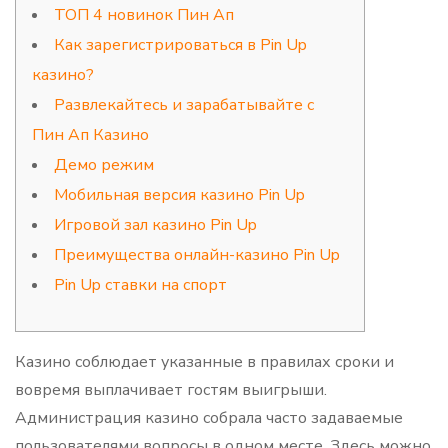
ТОП 4 новинок Пин Ап
Как зарегистрироваться в Pin Up
казино?
Развлекайтесь и зарабатывайте с
Пин Ап Казино
Демо режим
Мобильная версия казино Pin Up
Игровой зал казино Pin Up
Преимущества онлайн-казино Pin Up
Pin Up ставки на спорт
Казино соблюдает указанные в правилах сроки и
вовремя выплачивает гостям выигрыши.
Администрация казино собрала часто задаваемые
пользователями вопросы в одном месте. Здесь можно