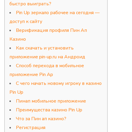
быстро выиграть?
Pin Up зеркало рабочее на сегодня —
доступ к сайту
Верификация профиля Пин Ап
Казино
Как скачать и установить
приложение pin-up.ru на Андроид
Способ перехода в мобильное
приложение Pin Ap
С чего начать новому игроку в казино
Pin Up
Пинап мобильное приложение
Преимущества казино Pin Up
Что за Пин ап казино?
Регистрация