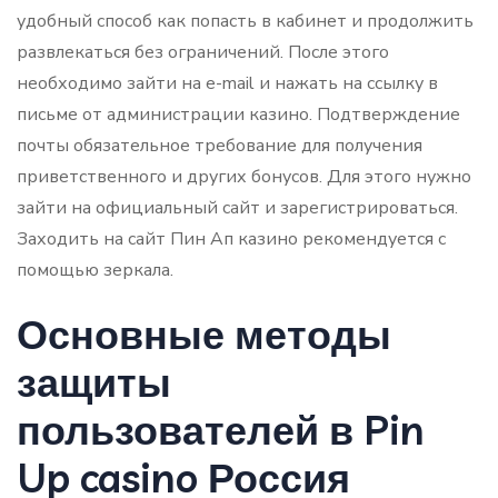
удобный способ как попасть в кабинет и продолжить
развлекаться без ограничений. После этого
необходимо зайти на e-mail и нажать на ссылку в
письме от администрации казино. Подтверждение
почты обязательное требование для получения
приветственного и других бонусов. Для этого нужно
зайти на официальный сайт и зарегистрироваться.
Заходить на сайт Пин Ап казино рекомендуется с
помощью зеркала.
Основные методы
защиты
пользователей в Pin
Up casino Россия