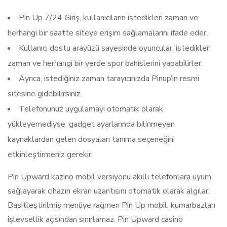
Pin Up 7/24 Giriş, kullanıcıların istedikleri zaman ve
herhangi bir saatte siteye erişim sağlamalarını ifade eder.
Kullanıcı dostu arayüzü sayesinde oyuncular, istedikleri
zaman ve herhangi bir yerde spor bahislerini yapabilirler.
Ayrıca, istediğiniz zaman tarayıcınızda Pinup’ın resmi
sitesine gidebilirsiniz.
Telefonunuz uygulamayı otomatik olarak
yükleyemediyse, gadget ayarlarında bilinmeyen
kaynaklardan gelen dosyaları tanıma seçeneğini
etkinleştirmeniz gerekir.
Pin Upward kazino mobil versiyonu akıllı telefonlara uyum
sağlayarak cihazın ekran uzantısını otomatik olarak algılar.
Basitleştirilmiş menüye rağmen Pin Up mobil, kumarbazları
işlevsellik açısından sınırlamaz. Pin Upward casino