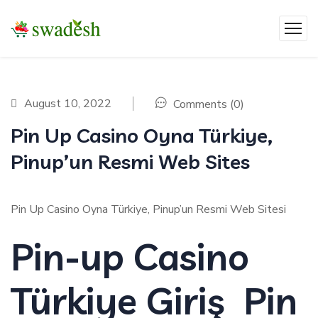
August 10, 2022
Comments (0)
Pin Up Casino Oyna Türkiye,
Pinup’un Resmi Web Sites
Pin Up Casino Oyna Türkiye, Pinup’un Resmi Web Sitesi
Pin-up Casino
Türkiye Giriş ️ Pin