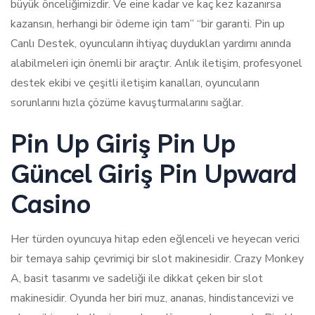
büyük önceliğimizdir. Ve eine kadar ve kaç kez kazanırsa
kazansın, herhangi bir ödeme için tam” “bir garanti. Pin up
Canlı Destek, oyuncuların ihtiyaç duydukları yardımı anında
alabilmeleri için önemli bir araçtır. Anlık iletişim, profesyonel
destek ekibi ve çeşitli iletişim kanalları, oyuncuların
sorunlarını hızla çözüme kavuşturmalarını sağlar.
Pin Up Giriş Pin Up
Güncel Giriş Pin Upward
Casino
Her türden oyuncuya hitap eden eğlenceli ve heyecan verici
bir temaya sahip çevrimiçi bir slot makinesidir. Crazy Monkey
A, basit tasarımı ve sadeliği ile dikkat çeken bir slot
makinesidir. Oyunda her biri muz, ananas, hindistancevizi ve