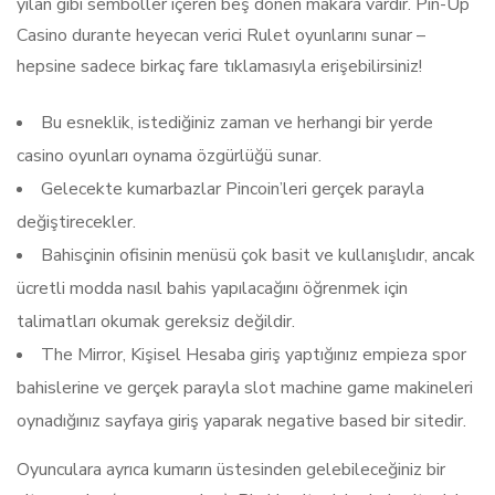
yılan gibi semboller içeren beş dönen makara vardır. Pin-Up
Casino durante heyecan verici Rulet oyunlarını sunar –
hepsine sadece birkaç fare tıklamasıyla erişebilirsiniz!
Bu esneklik, istediğiniz zaman ve herhangi bir yerde
casino oyunları oynama özgürlüğü sunar.
Gelecekte kumarbazlar Pincoin’leri gerçek parayla
değiştirecekler.
Bahisçinin ofisinin menüsü çok basit ve kullanışlıdır, ancak
ücretli modda nasıl bahis yapılacağını öğrenmek için
talimatları okumak gereksiz değildir.
The Mirror, Kişisel Hesaba giriş yaptığınız empieza spor
bahislerine ve gerçek parayla slot machine game makineleri
oynadığınız sayfaya giriş yaparak negative based bir sitedir.
Oyunculara ayrıca kumarın üstesinden gelebileceğiniz bir