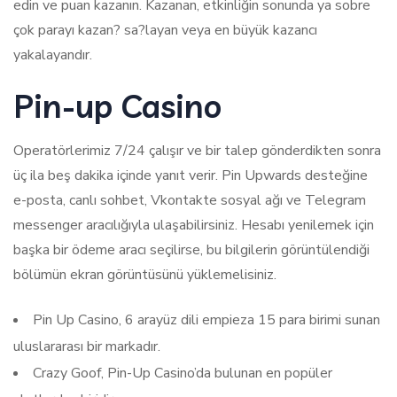
edin ve puan kazanın. Kazanan, etkinliğin sonunda ya sobre
çok parayı kazan? sa?layan veya en büyük kazancı
yakalayandır.
Pin-up Casino
Operatörlerimiz 7/24 çalışır ve bir talep gönderdikten sonra
üç ila beş dakika içinde yanıt verir. Pin Upwards desteğine
e-posta, canlı sohbet, Vkontakte sosyal ağı ve Telegram
messenger aracılığıyla ulaşabilirsiniz. Hesabı yenilemek için
başka bir ödeme aracı seçilirse, bu bilgilerin görüntülendiği
bölümün ekran görüntüsünü yüklemelisiniz.
Pin Up Casino, 6 arayüz dili empieza 15 para birimi sunan
uluslararası bir markadır.
Crazy Goof, Pin-Up Casino’da bulunan en popüler