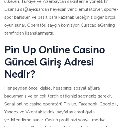
ülkeleri, Türkiye ve Azerbaycan sakinlerine yöneliktir.
Lisanslı sağlayıcılardan heyecan verici emülatörler, spor/e-
spor bahisleri ve basit para kazanabileceğiniz diğer birçok
oyun sunar. Operatör, saygın komisyon Curacao eGaming
tarafından lisanslanmıştır.
Pin Up Online Casino
Güncel Giriş Adresi
Nedir?
Her şeyden önce, kişisel hesabınızı sosyal ağlara
bağlamanız ve en çok tercih ettiğinizi seçmeniz gerekir.
Sanal online casino operatörü Pin-up, Facebook, Google+,
Yandex ve Vkontakte’deki sayfaları aracılığıyla
yetkilendirme sunar. Casino profilinizi sosyal medya