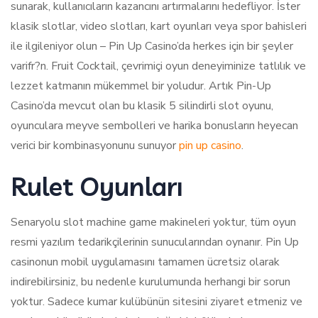
sunarak, kullanıcıların kazancını artırmalarını hedefliyor. İster
klasik slotlar, video slotları, kart oyunları veya spor bahisleri
ile ilgileniyor olun – Pin Up Casino’da herkes için bir şeyler
varifr?n. Fruit Cocktail, çevrimiçi oyun deneyiminize tatlılık ve
lezzet katmanın mükemmel bir yoludur. Artık Pin-Up
Casino’da mevcut olan bu klasik 5 silindirli slot oyunu,
oyunculara meyve sembolleri ve harika bonusların heyecan
verici bir kombinasyonunu sunuyor
pin up casino
.
Rulet Oyunları
Senaryolu slot machine game makineleri yoktur, tüm oyun
resmi yazılım tedarikçilerinin sunucularından oynanır. Pin Up
casinonun mobil uygulamasını tamamen ücretsiz olarak
indirebilirsiniz, bu nedenle kurulumunda herhangi bir sorun
yoktur. Sadece kumar kulübünün sitesini ziyaret etmeniz ve