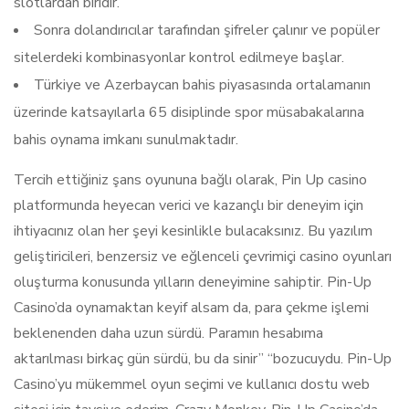
slotlardan biridir.
Sonra dolandırıcılar tarafından şifreler çalınır ve popüler
sitelerdeki kombinasyonlar kontrol edilmeye başlar.
Türkiye ve Azerbaycan bahis piyasasında ortalamanın
üzerinde katsayılarla 65 disiplinde spor müsabakalarına
bahis oynama imkanı sunulmaktadır.
Tercih ettiğiniz şans oyununa bağlı olarak, Pin Up casino
platformunda heyecan verici ve kazançlı bir deneyim için
ihtiyacınız olan her şeyi kesinlikle bulacaksınız. Bu yazılım
geliştiricileri, benzersiz ve eğlenceli çevrimiçi casino oyunları
oluşturma konusunda yılların deneyimine sahiptir. Pin-Up
Casino’da oynamaktan keyif alsam da, para çekme işlemi
beklenenden daha uzun sürdü. Paramın hesabıma
aktarılması birkaç gün sürdü, bu da sinir” “bozucuydu. Pin-Up
Casino’yu mükemmel oyun seçimi ve kullanıcı dostu web