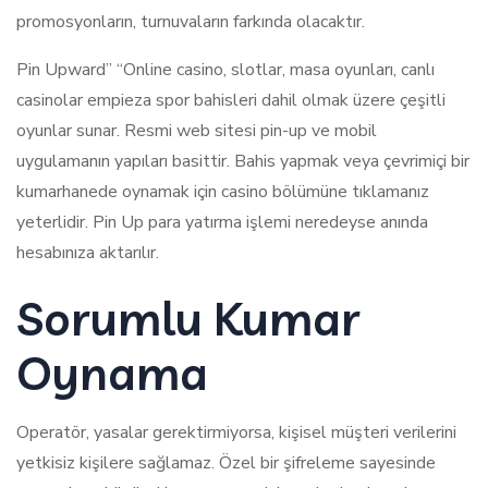
promosyonların, turnuvaların farkında olacaktır.
Pin Upward” “Online casino, slotlar, masa oyunları, canlı
casinolar empieza spor bahisleri dahil olmak üzere çeşitli
oyunlar sunar. Resmi web sitesi pin-up ve mobil
uygulamanın yapıları basittir. Bahis yapmak veya çevrimiçi bir
kumarhanede oynamak için casino bölümüne tıklamanız
yeterlidir. Pin Up para yatırma işlemi neredeyse anında
hesabınıza aktarılır.
Sorumlu Kumar
Oynama
Operatör, yasalar gerektirmiyorsa, kişisel müşteri verilerini
yetkisiz kişilere sağlamaz. Özel bir şifreleme sayesinde