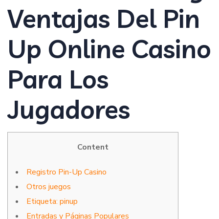
Ventajas Del Pin
Up Online Casino
Para Los
Jugadores
Content
Registro Pin-Up Casino
Otros juegos
Etiqueta: pinup
Entradas y Páginas Populares