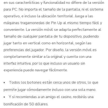
en sus características y funcionalidad no difiere de la versión
para PC. No importa el tamaño de la pantalla, ni el sistema
operativo, e incluso la ubicación territorial. Juega a las
máquinas tragamonedas de Pin Up al mismo tiempo fácil y
conveniente. La versión móvil se adapta perfectamente al
tamaño de cualquier pantalla de tu dispositivo, pudiendo
jugar tanto en vertical como en horizontal, según las
preferencias del jugador. Por diseño, la versión móvil es
completamente similar a la original y cuenta con una
interfaz intuitiva, por lo que incluso un usuario sin
experiencia puede navegar fácilmente.
Todos los botones están cerca unos de otros, lo que
permite jugar cómodamente incluso con una sola mano.
Y si recomiendas a un amigo el casino, recibirás una
bonificación de 50 dólares.