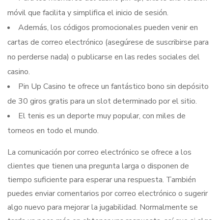
móvil que facilita y simplifica el inicio de sesión.
Además, los códigos promocionales pueden venir en
cartas de correo electrónico (asegúrese de suscribirse para
no perderse nada) o publicarse en las redes sociales del
casino.
Pin Up Casino te ofrece un fantástico bono sin depósito
de 30 giros gratis para un slot determinado por el sitio.
El tenis es un deporte muy popular, con miles de
torneos en todo el mundo.
La comunicación por correo electrónico se ofrece a los
clientes que tienen una pregunta larga o disponen de
tiempo suficiente para esperar una respuesta. También
puedes enviar comentarios por correo electrónico o sugerir
algo nuevo para mejorar la jugabilidad. Normalmente se