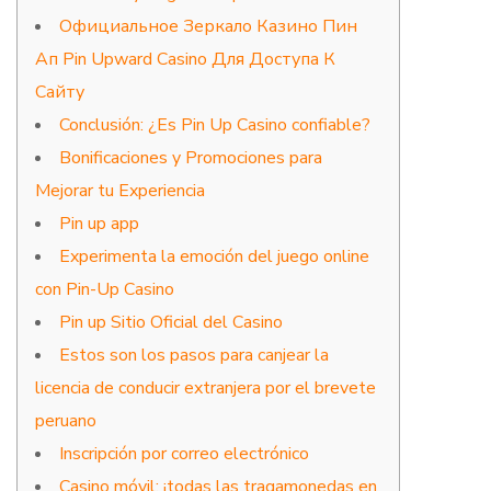
Официальное Зеркало Казино Пин
Ап Pin Upward Casino Для Доступа К
Сайту
Conclusión: ¿Es Pin Up Casino confiable?
Bonificaciones y Promociones para
Mejorar tu Experiencia
Pin up app
Experimenta la emoción del juego online
con Pin-Up Casino
Pin up Sitio Oficial del Casino
Estos son los pasos para canjear la
licencia de conducir extranjera por el brevete
peruano
Inscripción por correo electrónico
Casino móvil: ¡todas las tragamonedas en