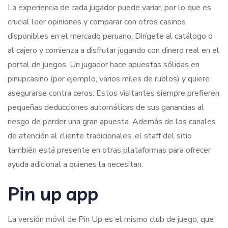
La experiencia de cada jugador puede variar, por lo que es
crucial leer opiniones y comparar con otros casinos
disponibles en el mercado peruano. Dirígete al catálogo o
al cajero y comienza a disfrutar jugando con dinero real en el
portal de juegos. Un jugador hace apuestas sólidas en
pinupcasino (por ejemplo, varios miles de rublos) y quiere
asegurarse contra ceros. Estos visitantes siempre prefieren
pequeñas deducciones automáticas de sus ganancias al
riesgo de perder una gran apuesta. Además de los canales
de atención al cliente tradicionales, el staff del sitio
también está presente en otras plataformas para ofrecer
ayuda adicional a quienes la necesitan.
Pin up app
La versión móvil de Pin Up es el mismo club de juego, que