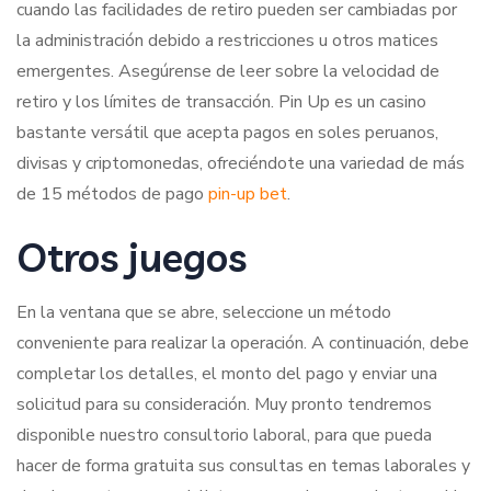
cuando las facilidades de retiro pueden ser cambiadas por
la administración debido a restricciones u otros matices
emergentes. Asegúrense de leer sobre la velocidad de
retiro y los límites de transacción. Pin Up es un casino
bastante versátil que acepta pagos en soles peruanos,
divisas y criptomonedas, ofreciéndote una variedad de más
de 15 métodos de pago
pin-up bet
.
Otros juegos
En la ventana que se abre, seleccione un método
conveniente para realizar la operación. A continuación, debe
completar los detalles, el monto del pago y enviar una
solicitud para su consideración. Muy pronto tendremos
disponible nuestro consultorio laboral, para que pueda
hacer de forma gratuita sus consultas en temas laborales y