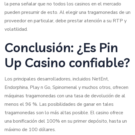
la pena señalar que no todos los casinos en el mercado
pueden presumir de esto. Al elegir una tragamonedas de un
proveedor en particular, debe prestar atención a su RTP y
volatilidad.
Conclusión: ¿Es Pin
Up Casino confiable?
Los principales desarrolladores, incluidos NetEnt,
Endorphina, Play n Go, Spinomenal y muchos otros, ofrecen
máquinas tragamonedas con una tasa de devolución de al
menos el 96 %. Las posibilidades de ganar en tales
tragamonedas son lo más altas posible. El casino ofrece
una bonificación del 100% en su primer depósito, hasta un
máximo de 100 dólares.