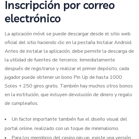
Inscripción por correo
electrónico
La aplicación móvil se puede descargar desde el sitio web
oficial del sitio haciendo clic en la pestaña Instalar Android.
Antes de instalar la aplicación, debe permitir la descarga de
la utilidad de fuentes de terceros. Inmediatamente
después de registrarse y realizar el primer depósito, cada
jugador puede obtener un bono Pin Up de hasta 1000
Soles + 250 giros gratis. También hay muchos otros bonos
en la institución, que incluyen devolución de dinero y regalo
de cumpleaños.
Un factor importante también fue el diseño visual del
portal online, realizado con un toque de minimalismo.
Para los miembros del casino pin-up, existe una versión