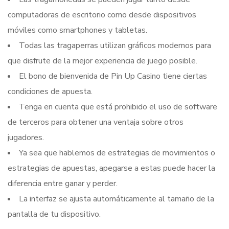
computadoras de escritorio como desde dispositivos
móviles como smartphones y tabletas.
Todas las tragaperras utilizan gráficos modernos para
que disfrute de la mejor experiencia de juego posible.
El bono de bienvenida de Pin Up Casino tiene ciertas
condiciones de apuesta.
Tenga en cuenta que está prohibido el uso de software
de terceros para obtener una ventaja sobre otros
jugadores.
Ya sea que hablemos de estrategias de movimientos o
estrategias de apuestas, apegarse a estas puede hacer la
diferencia entre ganar y perder.
La interfaz se ajusta automáticamente al tamaño de la
pantalla de tu dispositivo.