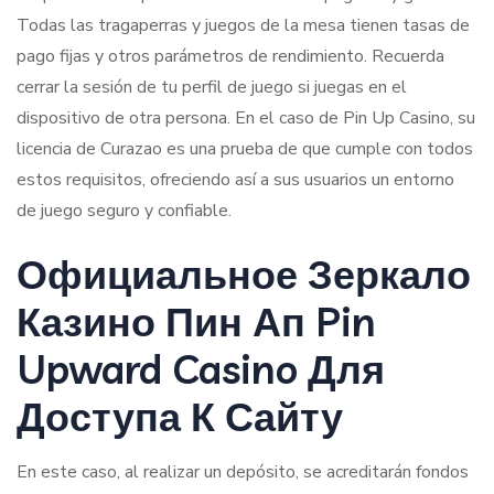
Todas las tragaperras y juegos de la mesa tienen tasas de
pago fijas y otros parámetros de rendimiento. Recuerda
cerrar la sesión de tu perfil de juego si juegas en el
dispositivo de otra persona. En el caso de Pin Up Casino, su
licencia de Curazao es una prueba de que cumple con todos
estos requisitos, ofreciendo así a sus usuarios un entorno
de juego seguro y confiable.
Официальное Зеркало
Казино Пин Ап Pin
Upward Casino Для
Доступа К Сайту
En este caso, al realizar un depósito, se acreditarán fondos