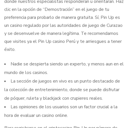
donde nuestros especialistas responderan u orientaran. Haz
clic en la opción de “Demostración” en el juego de tu
preferencia para probarlo de manera gratuita. Sí, Pin Up es
un casino regulado por las autoridades de juego de Curazao
y se desenvuelve de manera legítima. Te recomendamos
que visites ya el Pin Up casino Perú y te arriesgues a tener
éxito.
Nadie se despierta siendo un experto, y menos aun en el
mundo de los casinos.
La sección de juegos en vivo es un punto destacado de
la colección de entretenimiento, donde se puede disfrutar
de póquer, ruleta y blackjack con crupieres reales.
Las opiniones de los usuarios son un factor crucial a la
hora de evaluar un casino online.