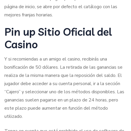
página de inicio, se abre por defecto el catálogo con las
mejores franjas horarias.
Pin up Sitio Oficial del
Casino
Y si recomiendas a un amigo el casino, recibirás una
bonificación de 50 dólares. La retirada de las ganancias se
realiza de la misma manera que la reposición del saldo. El
jugador debe acceder a su cuenta personal, ir a la sección
“Cajero” y seleccionar uno de los métodos disponibles. Las
ganancias suelen pagarse en un plazo de 24 horas, pero
este plazo puede aumentar en función del método
utilizado.