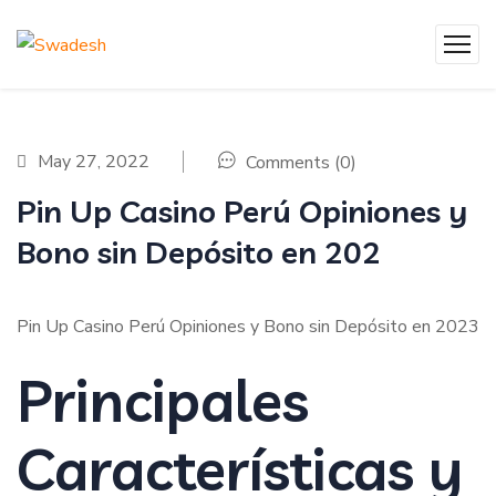
May 27, 2022
Comments (0)
Pin Up Casino Perú Opiniones y
Bono sin Depósito en 202
Pin Up Casino Perú Opiniones y Bono sin Depósito en 2023
Principales
Características y