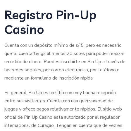
Registro Pin-Up
Casino
Cuenta con un depósito mínimo de s/ 5, pero es necesario
que tu cuenta tenga al menos 20 soles para poder realizar
un retiro de dinero. Puedes inscribirte en Pin Up a través de
las redes sociales, por correo electrónico, por teléfono o
mediante un formulario de inscripción rápida.
En general, Pin Up es un sitio con muy buena recepción
entre sus visitantes. Cuenta con una gran variedad de
juegos y ofrece pagos relativamente rápidos. El sitio web
oficial de Pin Up Casino está autorizado por el regulador
internacional de Curaçao. Tengan en cuenta que de vez en