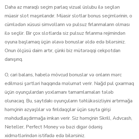
Daha az maraqlı seçim parlaq vizual üslubu ilə seçilən
müasir slot maşınlarıdır. Müasir slotlar bonus seçimlərinin, o
cümlədən xüsusi simvolların və pulsuz fırlanmaların olması
ilə seçilir. Bir çox slotlarda siz pulsuz fırlanma rejimindən
oyuna başlamaq üçün əlavə bonuslar əldə edə bilərsiniz.
Onun ölçüsü daim artır, çünki biz mütərəqqi cekpotdan
danışırıq.
O, cari balans, habelə mövcud bonuslar və onların mərc
edilməsi şərtləri haqqında məlumat verir. Nağd pul çıxarmaq
üçün oyunçulardan yoxlamanı tamamlamaları tələb
olunacaq. Bu, saytdakı oyunçuların təhlükəsizliyini artırmağa
həmçinin azyaşlılar və fırıldaqçılar üçün sayta girişi
məhdudlaşdırmağa imkan verir. Siz həmçinin Skrill, Advcash,
Neteller, Perfect Money və bəzi digər ödəniş
xidmətlərindən istifadə edə bilərsiniz.