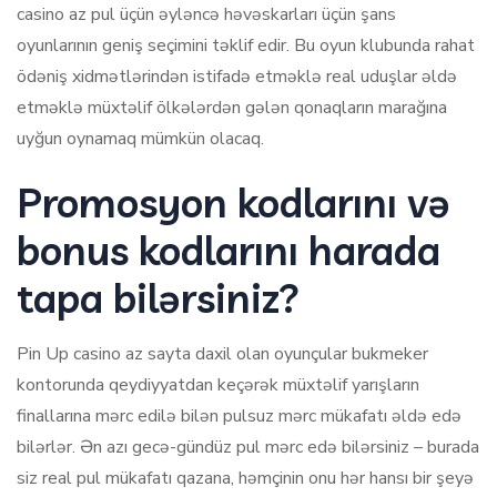
casino az pul üçün əyləncə həvəskarları üçün şans
oyunlarının geniş seçimini təklif edir. Bu oyun klubunda rahat
ödəniş xidmətlərindən istifadə etməklə real uduşlar əldə
etməklə müxtəlif ölkələrdən gələn qonaqların marağına
uyğun oynamaq mümkün olacaq.
Promosyon kodlarını və
bonus kodlarını harada
tapa bilərsiniz?
Pin Up casino az sayta daxil olan oyunçular bukmeker
kontorunda qeydiyyatdan keçərək müxtəlif yarışların
finallarına mərc edilə bilən pulsuz mərc mükafatı əldə edə
bilərlər. Ən azı gecə-gündüz pul mərc edə bilərsiniz – burada
siz real pul mükafatı qazana, həmçinin onu hər hansı bir şeyə