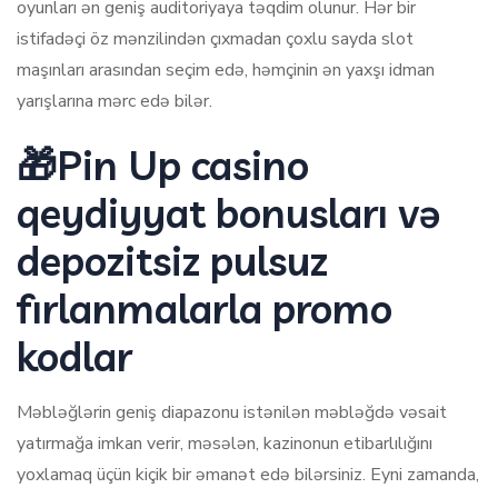
oyunları ən geniş auditoriyaya təqdim olunur. Hər bir
istifadəçi öz mənzilindən çıxmadan çoxlu sayda slot
maşınları arasından seçim edə, həmçinin ən yaxşı idman
yarışlarına mərc edə bilər.
🎁Pin Up casino
qeydiyyat bonusları və
depozitsiz pulsuz
fırlanmalarla promo
kodlar
Məbləğlərin geniş diapazonu istənilən məbləğdə vəsait
yatırmağa imkan verir, məsələn, kazinonun etibarlılığını
yoxlamaq üçün kiçik bir əmanət edə bilərsiniz. Eyni zamanda,