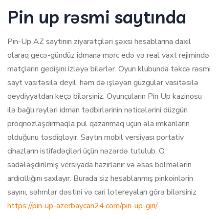
Pin up rəsmi saytında
Pin-Up AZ saytının ziyarətçiləri şəxsi hesablarına daxil
olaraq gecə-gündüz idmana mərc edə və real vaxt rejimində
matçların gedişini izləyə bilərlər. Oyun klubunda təkcə rəsmi
sayt vasitəsilə deyil, həm də işləyən güzgülər vasitəsilə
qeydiyyatdan keçə bilərsiniz. Oyunçuların Pin Up kazinosu
ilə bağlı rəyləri idman tədbirlərinin nəticələrini düzgün
proqnozlaşdırmaqla pul qazanmaq üçün əla imkanların
olduğunu təsdiqləyir. Saytın mobil versiyası portativ
cihazların istifadəçiləri üçün nəzərdə tutulub. O,
sadələşdirilmiş versiyada hazırlanır və əsas bölmələrin
ardıcıllığını saxlayır. Burada siz hesablanmış pinkoinlərin
sayını, səhmlər dəstini və cari lotereyaları görə bilərsiniz
https://pin-up-azerbaycan24.com/pin-up-giri/
.