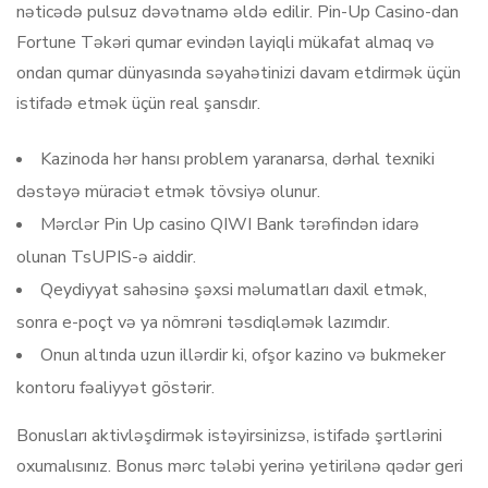
nəticədə pulsuz dəvətnamə əldə edilir. Pin-Up Casino-dan
Fortune Təkəri qumar evindən layiqli mükafat almaq və
ondan qumar dünyasında səyahətinizi davam etdirmək üçün
istifadə etmək üçün real şansdır.
Kazinoda hər hansı problem yaranarsa, dərhal texniki
dəstəyə müraciət etmək tövsiyə olunur.
Mərclər Pin Up casino QIWI Bank tərəfindən idarə
olunan TsUPIS-ə aiddir.
Qeydiyyat sahəsinə şəxsi məlumatları daxil etmək,
sonra e-poçt və ya nömrəni təsdiqləmək lazımdır.
Onun altında uzun illərdir ki, ofşor kazino və bukmeker
kontoru fəaliyyət göstərir.
Bonusları aktivləşdirmək istəyirsinizsə, istifadə şərtlərini
oxumalısınız. Bonus mərc tələbi yerinə yetirilənə qədər geri