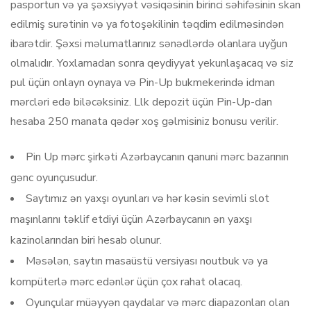
pasportun və ya şəxsiyyət vəsiqəsinin birinci səhifəsinin skan
edilmiş surətinin və ya fotoşəkilinin təqdim edilməsindən
ibarətdir. Şəxsi məlumatlarınız sənədlərdə olanlara uyğun
olmalıdır. Yoxlamadan sonra qeydiyyat yekunlaşacaq və siz
pul üçün onlayn oynaya və Pin-Up bukmekerində idman
mərcləri edə biləcəksiniz. Llk depozit üçün Pin-Up-dan
hesaba 250 manata qədər xoş gəlmisiniz bonusu verilir.
Pin Up mərc şirkəti Azərbaycanın qanuni mərc bazarının
gənc oyunçusudur.
Saytımız ən yaxşı oyunları və hər kəsin sevimli slot
maşınlarını təklif etdiyi üçün Azərbaycanın ən yaxşı
kazinolarından biri hesab olunur.
Məsələn, saytın masaüstü versiyası noutbuk və ya
kompüterlə mərc edənlər üçün çox rahat olacaq.
Oyunçular müəyyən qaydalar və mərc diapazonları olan