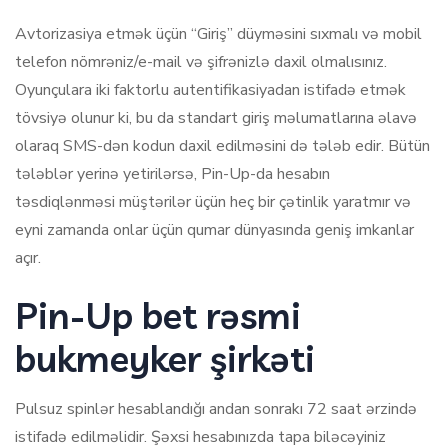
Avtorizasiya etmək üçün “Giriş” düyməsini sıxmalı və mobil
telefon nömrəniz/e-mail və şifrənizlə daxil olmalısınız.
Oyunçulara iki faktorlu autentifikasiyadan istifadə etmək
tövsiyə olunur ki, bu da standart giriş məlumatlarına əlavə
olaraq SMS-dən kodun daxil edilməsini də tələb edir. Bütün
tələblər yerinə yetirilərsə, Pin-Up-da hesabın
təsdiqlənməsi müştərilər üçün heç bir çətinlik yaratmır və
eyni zamanda onlar üçün qumar dünyasında geniş imkanlar
açır.
Pin-Up bet rəsmi
bukmeyker şirkəti
Pulsuz spinlər hesablandığı andan sonrakı 72 saat ərzində
istifadə edilməlidir. Şəxsi hesabınızda tapa biləcəyiniz