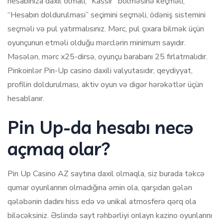
hesabınıza daxil olmalı, “Kassir” bölməsinə keçməli,
“Hesabın doldurulması” seçimini seçməli, ödəniş sistemini
seçməli və pul yatırmalısınız. Mərc, pul çıxara bilmək üçün
oyunçunun etməli olduğu mərclərin minimum sayıdır.
Məsələn, mərc x25-dirsə, oyunçu barabanı 25 fırlatmalıdır.
Pinkoinlər Pin-Up casino daxili valyutasıdır, qeydiyyat,
profilin doldurulması, aktiv oyun və digər hərəkətlər üçün
hesablanır.
Pin Up-da hesabı necə
açmaq olar?
Pin Up Casino AZ saytına daxil olmaqla, siz burada təkcə
qumar oyunlarının olmadığına əmin ola, qarşıdan gələn
qələbənin dadını hiss edə və unikal atmosferə qərq ola
biləcəksiniz. Əslində sayt rəhbərliyi onlayn kazino oyunlarını