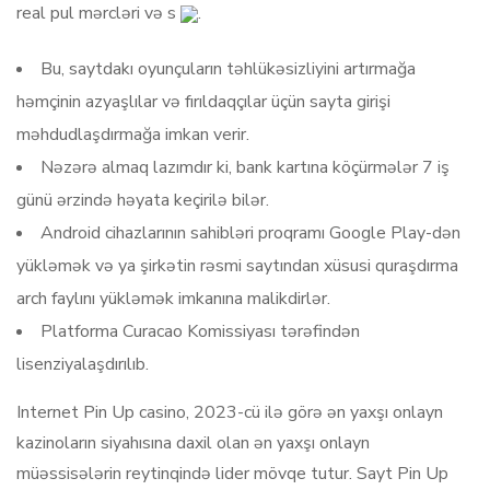
real pul mərcləri və s
.
Bu, saytdakı oyunçuların təhlükəsizliyini artırmağa
həmçinin azyaşlılar və fırıldaqçılar üçün sayta girişi
məhdudlaşdırmağa imkan verir.
Nəzərə almaq lazımdır ki, bank kartına köçürmələr 7 iş
günü ərzində həyata keçirilə bilər.
Android cihazlarının sahibləri proqramı Google Play-dən
yükləmək və ya şirkətin rəsmi saytından xüsusi quraşdırma
arch faylını yükləmək imkanına malikdirlər.
Platforma Curacao Komissiyası tərəfindən
lisenziyalaşdırılıb.
Internet Pin Up casino, 2023-cü ilə görə ən yaxşı onlayn
kazinoların siyahısına daxil olan ən yaxşı onlayn
müəssisələrin reytinqində lider mövqe tutur. Sayt Pin Up