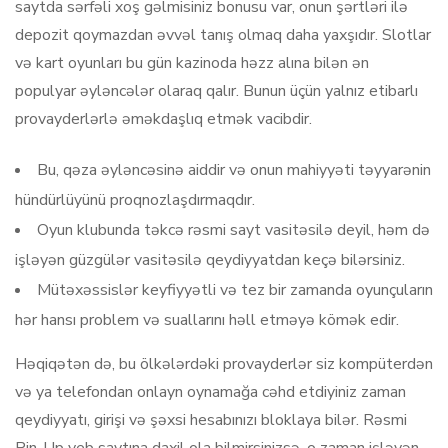
saytda sərfəli xoş gəlmisiniz bonusu var, onun şərtləri ilə
depozit qoymazdan əvvəl tanış olmaq daha yaxşıdır. Slotlar
və kart oyunları bu gün kazinoda həzz alına bilən ən
populyar əyləncələr olaraq qalır. Bunun üçün yalnız etibarlı
provayderlərlə əməkdaşlıq etmək vacibdir.
Bu, qəza əyləncəsinə aiddir və onun mahiyyəti təyyarənin
hündürlüyünü proqnozlaşdırmaqdır.
Oyun klubunda təkcə rəsmi sayt vasitəsilə deyil, həm də
işləyən güzgülər vasitəsilə qeydiyyatdan keçə bilərsiniz.
Mütəxəssislər keyfiyyətli və tez bir zamanda oyunçuların
hər hansı problem və suallarını həll etməyə kömək edir.
Həqiqətən də, bu ölkələrdəki provayderlər siz kompüterdən
və ya telefondan onlayn oynamağa cəhd etdiyiniz zaman
qeydiyyatı, girişi və şəxsi hesabınızı bloklaya bilər. Rəsmi