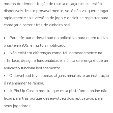
modos de demonstração de roleta e caça-níqueis estão
disponíveis. Muito provavelmente, você não vai querer jogar
rapidamente tais versões de jogo e decidir se registrar para
começar a correr atrás de dinheiro real.
Para efetuar o download do aplicativo para quem utiliza
o sistema iOS, é muito simplificado.
Não existem diferenças como tal, nomeadamente na
interface, design e funcionalidade, a única diferença é que an
aplicação funciona isoladamente.
O download leva apenas alguns minutos, e an instalação
é intensamente rápida.
A Pin Up Casino mostra que esta plataforma online não
ficou para trás porque desenvolveu dois aplicativos para
seus jogadores.