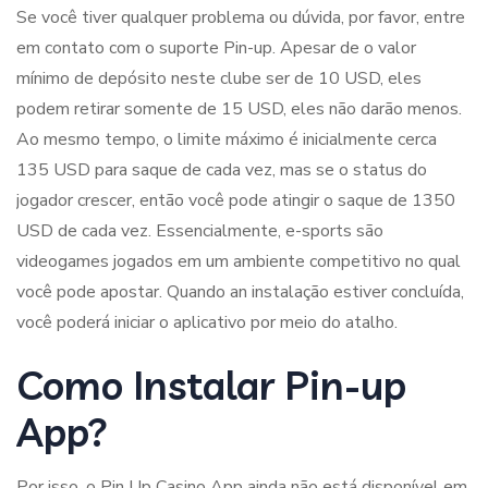
Se você tiver qualquer problema ou dúvida, por favor, entre
em contato com o suporte Pin-up. Apesar de o valor
mínimo de depósito neste clube ser de 10 USD, eles
podem retirar somente de 15 USD, eles não darão menos.
Ao mesmo tempo, o limite máximo é inicialmente cerca
135 USD para saque de cada vez, mas se o status do
jogador crescer, então você pode atingir o saque de 1350
USD de cada vez. Essencialmente, e-sports são
videogames jogados em um ambiente competitivo no qual
você pode apostar. Quando an instalação estiver concluída,
você poderá iniciar o aplicativo por meio do atalho.
Como Instalar Pin-up
App?
Por isso, o Pin Up Casino App ainda não está disponível em