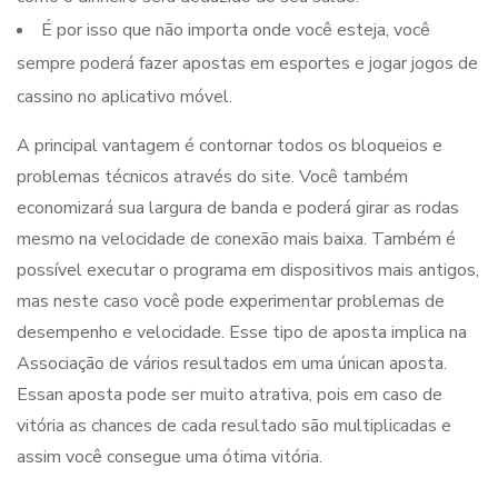
É por isso que não importa onde você esteja, você
sempre poderá fazer apostas em esportes e jogar jogos de
cassino no aplicativo móvel.
A principal vantagem é contornar todos os bloqueios e
problemas técnicos através do site. Você também
economizará sua largura de banda e poderá girar as rodas
mesmo na velocidade de conexão mais baixa. Também é
possível executar o programa em dispositivos mais antigos,
mas neste caso você pode experimentar problemas de
desempenho e velocidade. Esse tipo de aposta implica na
Associação de vários resultados em uma únican aposta.
Essan aposta pode ser muito atrativa, pois em caso de
vitória as chances de cada resultado são multiplicadas e
assim você consegue uma ótima vitória.