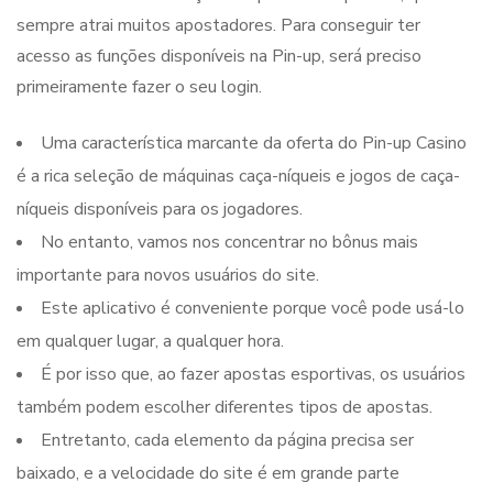
sempre atrai muitos apostadores. Para conseguir ter
acesso as funções disponíveis na Pin-up, será preciso
primeiramente fazer o seu login.
Uma característica marcante da oferta do Pin-up Casino
é a rica seleção de máquinas caça-níqueis e jogos de caça-
níqueis disponíveis para os jogadores.
No entanto, vamos nos concentrar no bônus mais
importante para novos usuários do site.
Este aplicativo é conveniente porque você pode usá-lo
em qualquer lugar, a qualquer hora.
É por isso que, ao fazer apostas esportivas, os usuários
também podem escolher diferentes tipos de apostas.
Entretanto, cada elemento da página precisa ser
baixado, e a velocidade do site é em grande parte