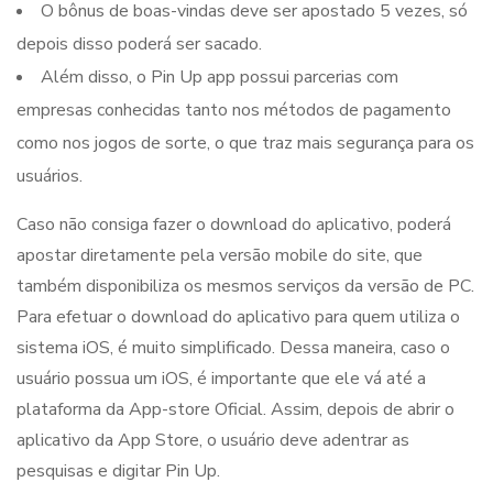
O bônus de boas-vindas deve ser apostado 5 vezes, só
depois disso poderá ser sacado.
Além disso, o Pin Up app possui parcerias com
empresas conhecidas tanto nos métodos de pagamento
como nos jogos de sorte, o que traz mais segurança para os
usuários.
Caso não consiga fazer o download do aplicativo, poderá
apostar diretamente pela versão mobile do site, que
também disponibiliza os mesmos serviços da versão de PC.
Para efetuar o download do aplicativo para quem utiliza o
sistema iOS, é muito simplificado. Dessa maneira, caso o
usuário possua um iOS, é importante que ele vá até a
plataforma da App-store Oficial. Assim, depois de abrir o
aplicativo da App Store, o usuário deve adentrar as
pesquisas e digitar Pin Up.