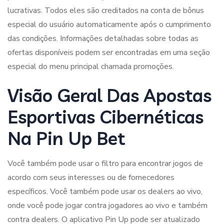
lucrativas. Todos eles são creditados na conta de bônus
especial do usuário automaticamente após o cumprimento
das condições. Informações detalhadas sobre todas as
ofertas disponíveis podem ser encontradas em uma seção
especial do menu principal chamada promoções.
Visão Geral Das Apostas
Esportivas Cibernéticas
Na Pin Up Bet
Você também pode usar o filtro para encontrar jogos de
acordo com seus interesses ou de fornecedores
específicos. Você também pode usar os dealers ao vivo,
onde você pode jogar contra jogadores ao vivo e também
contra dealers. O aplicativo Pin Up pode ser atualizado