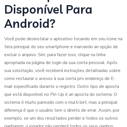
Disponível Para
Android?
Você pode desinstalar o aplicativo tocando em seu ícone na
tela principal do seu smartphone e marcando an opção de
excluir o arquivo. Sim, para fazer isso, clique na linha
apropriada na página de login da sua conta pessoal. Após
sua solicitação, você receberá instruções detalhadas sobre
como restaurar o acesso à sua conta pro endereço de E-
mail especificado durante o registro. Outro tipo de aposta
que está disponível no Pin-Up é an aposta do sistema. O
sistema é muito parecido com o multi bet, mas a principal
diferença é que o usuário tem o direito de errar. Assim, por
exemplo, se um dos resultados perder e todos os outros
ganharem, o jogador não perderá todos os seus ganhos.