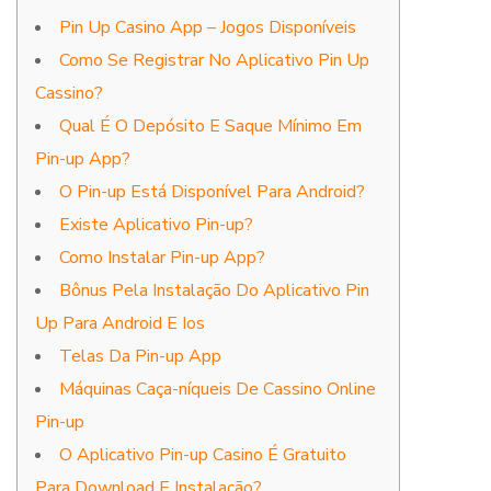
Pin Up Casino App – Jogos Disponíveis
Como Se Registrar No Aplicativo Pin Up
Cassino?
Qual É O Depósito E Saque Mínimo Em
Pin-up App?
O Pin-up Está Disponível Para Android?
Existe Aplicativo Pin-up?
Como Instalar Pin-up App?
Bônus Pela Instalação Do Aplicativo Pin
Up Para Android E Ios
Telas Da Pin-up App
Máquinas Caça-níqueis De Cassino Online
Pin-up
O Aplicativo Pin-up Casino É Gratuito
Para Download E Instalação?