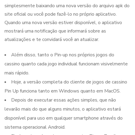
simplesmente baixando uma nova versão do arquivo apk do
site oficial ou você pode fazê-lo no próprio aplicativo.
Quando uma nova versão estiver disponível, o aplicativo
mostrará uma notificação que informará sobre as
atualizações e te convidará você an atualizar.
Além disso, tanto o Pin-up nos próprios jogos do
cassino quanto cada jogo individual funcionam visivelmente
mais rápido.
Hoje, a versão completa do cliente de jogos de cassino
Pin Up funciona tanto em Windows quanto em MacOS.
Depois de executar essas ações simples, que não
levarão mais do que alguns minutos, o aplicativo estará
disponível para uso em qualquer smartphone através do
sistema operacional Android.