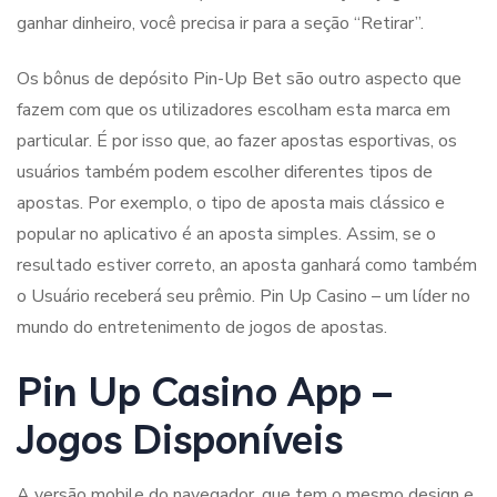
ganhar dinheiro, você precisa ir para a seção “Retirar”.
Os bônus de depósito Pin-Up Bet são outro aspecto que
fazem com que os utilizadores escolham esta marca em
particular. É por isso que, ao fazer apostas esportivas, os
usuários também podem escolher diferentes tipos de
apostas. Por exemplo, o tipo de aposta mais clássico e
popular no aplicativo é an aposta simples. Assim, se o
resultado estiver correto, an aposta ganhará como também
o Usuário receberá seu prêmio. Pin Up Casino – um líder no
mundo do entretenimento de jogos de apostas.
Pin Up Casino App –
Jogos Disponíveis
A versão mobile do navegador, que tem o mesmo design e