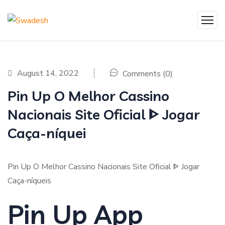
August 14, 2022
Comments (0)
Pin Up O Melhor Cassino
Nacionais Site Oficial ᐈ Jogar
Caça-níquei
Pin Up O Melhor Cassino Nacionais Site Oficial ᐈ Jogar
Caça-níqueis
Pin Up App