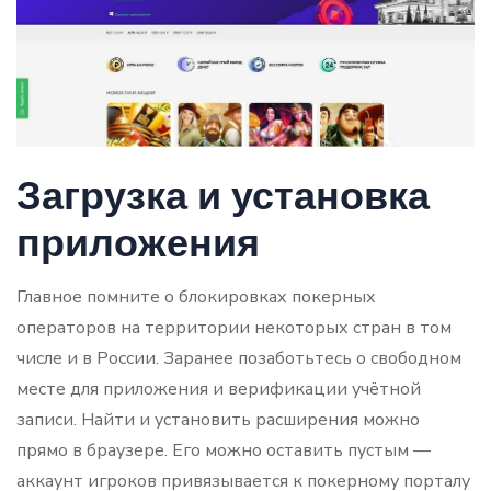
Загрузка и установка
приложения
Главное помните о блокировках покерных
операторов на территории некоторых стран в том
числе и в России. Заранее позаботьтесь о свободном
месте для приложения и верификации учётной
записи. Найти и установить расширения можно
прямо в браузере. Его можно оставить пустым —
аккаунт игроков привязывается к покерному порталу