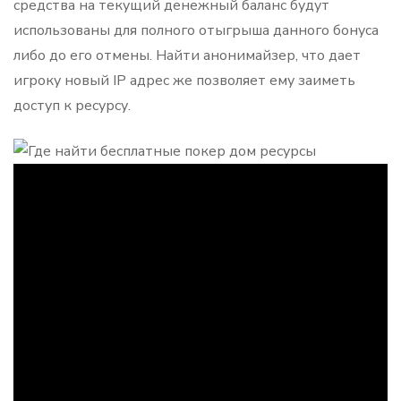
средства на текущий денежный баланс будут
использованы для полного отыгрыша данного бонуса
либо до его отмены. Найти анонимайзер, что дает
игроку новый IP адрес же позволяет ему заиметь
доступ к ресурсу.