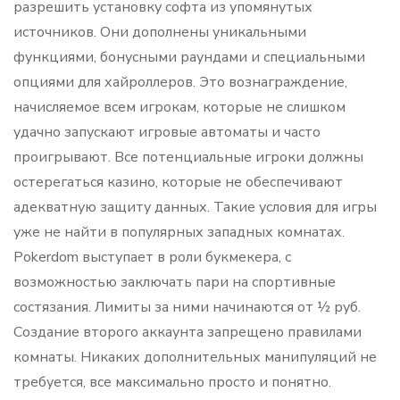
разрешить установку софта из упомянутых
источников. Они дополнены уникальными
функциями, бонусными раундами и специальными
опциями для хайроллеров. Это вознаграждение,
начисляемое всем игрокам, которые не слишком
удачно запускают игровые автоматы и часто
проигрывают. Все потенциальные игроки должны
остерегаться казино, которые не обеспечивают
адекватную защиту данных. Такие условия для игры
уже не найти в популярных западных комнатах.
Pokerdom выступает в роли букмекера, с
возможностью заключать пари на спортивные
состязания. Лимиты за ними начинаются от ½ руб.
Создание второго аккаунта запрещено правилами
комнаты. Никаких дополнительных манипуляций не
требуется, все максимально просто и понятно.