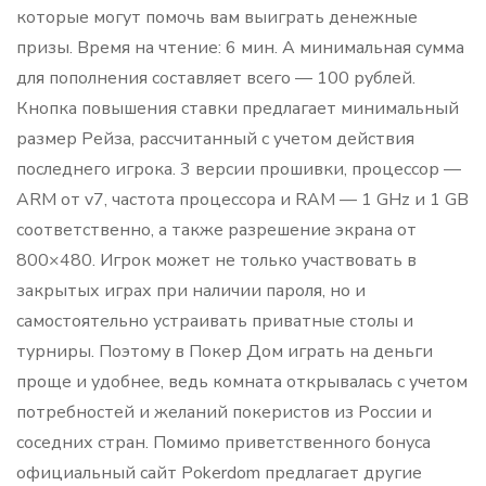
которые могут помочь вам выиграть денежные
призы. Время на чтение: 6 мин. А минимальная сумма
для пополнения составляет всего — 100 рублей.
Кнопка повышения ставки предлагает минимальный
размер Рейза, рассчитанный с учетом действия
последнего игрока. 3 версии прошивки, процессор —
ARM от v7, частота процессора и RAM — 1 GHz и 1 GB
соответственно, а также разрешение экрана от
800×480. Игрок может не только участвовать в
закрытых играх при наличии пароля, но и
самостоятельно устраивать приватные столы и
турниры. Поэтому в Покер Дом играть на деньги
проще и удобнее, ведь комната открывалась с учетом
потребностей и желаний покеристов из России и
соседних стран. Помимо приветственного бонуса
официальный сайт Pokerdom предлагает другие