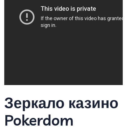
Зеркало казино
Pokerdom