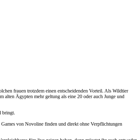
olchen frauen trotzdem einen entscheidenden Vorteil. Als Wildtier
 im alten Ägypten mehr geltung als eine 20 oder auch Junge und
 bringt.
ten Games von Novoline finden und direkt ohne Verpflichtungen