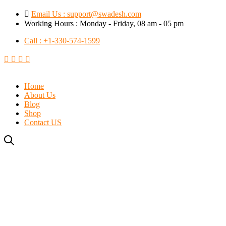
Email Us : support@swadesh.com
Working Hours : Monday - Friday, 08 am - 05 pm
Call : +1-330-574-1599
Home
About Us
Blog
Shop
Contact US