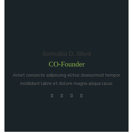
Somalia D. Silva
CO-Founder
Amet consecte adipiscing elitse doeiusmod tempor
incididunt labre et dolore magna aliqua lacus