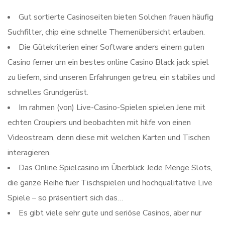
Gut sortierte Casinoseiten bieten Solchen frauen häufig
Suchfilter, chip eine schnelle Themenübersicht erlauben.
Die Gütekriterien einer Software anders einem guten
Casino ferner um ein bestes online Casino Black jack spiel
zu liefern, sind unseren Erfahrungen getreu, ein stabiles und
schnelles Grundgerüst.
Im rahmen (von) Live-Casino-Spielen spielen Jene mit
echten Croupiers und beobachten mit hilfe von einen
Videostream, denn diese mit welchen Karten und Tischen
interagieren.
Das Online Spielcasino im Überblick Jede Menge Slots,
die ganze Reihe fuer Tischspielen und hochqualitative Live
Spiele – so präsentiert sich das…
Es gibt viele sehr gute und seriöse Casinos, aber nur