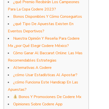
¿qué Premio Recibirán Los Campeones
Para La Copa Codere 2023?
Bonos Disponibles Y Cómo Conseguirlos
¿qué Tipo De Apuestas Existen En
Eventos Deportivos?
Nuestra Opinión Y Reseña Para Codere
Mx ¿por Qué Elegir Codere México?
Cómo Ganar Al Baccarat Online: Las Mas
Recomendables Estrategias
Alternativas A Codere
¿cómo Usar Estadísticas Al Apostar?
¿cómo Funciona Este Handicap En Las
Apuestas?
Bonos Y Promociones De Codere Mx
Opiniones Sobre Codere App