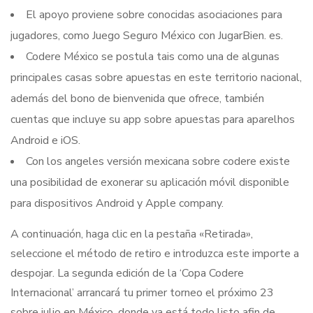
El apoyo proviene sobre conocidas asociaciones para
jugadores, como Juego Seguro México con JugarBien. es.
Codere México se postula tais como una de algunas
principales casas sobre apuestas en este territorio nacional,
además del bono de bienvenida que ofrece, también
cuentas que incluye su app sobre apuestas para aparelhos
Android e iOS.
Con los angeles versión mexicana sobre codere existe
una posibilidad de exonerar su aplicación móvil disponible
para dispositivos Android y Apple company.
A continuación, haga clic en la pestaña «Retirada»,
seleccione el método de retiro e introduzca este importe a
despojar. La segunda edición de la ‘Copa Codere
Internacional’ arrancará tu primer torneo el próximo 23
sobre julio en México, donde ya está todo listo afin de