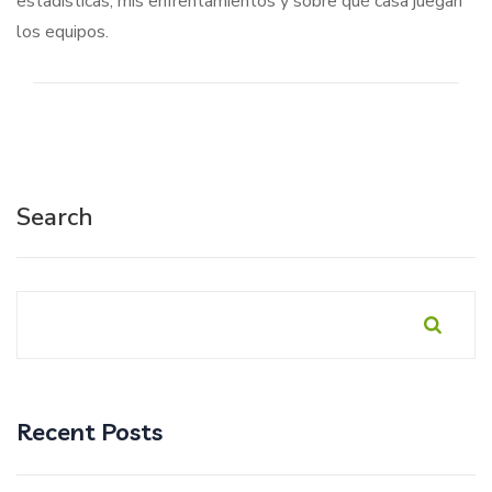
estadísticas, mis enfrentamientos y sobre qué casa juegan
los equipos.
Search
Recent Posts