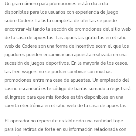
Un gran número para promociones están dia a dia
disponibles para los usuarios con experiencia de juego
sobre Codere. La lista completa de ofertas se puede
encontrar visitando la sección de promociones del sitio web
de la casa de apuestas. Las apuestas gratuitas en el sitio
web de Codere son una forma de incentivo scam el que los
jugadores pueden encaminar una apuesta realizada en una
sucesión de juegos deportivos. En la mayoría de los casos,
las free wagers no se podran combinar con muchas
promociones entre ma casa de apuestas. Un empleado del
casino escaneará este código de barras sumado a registrará
el ingreso para que mis fondos estén disponibles en una
cuenta electrónica en el sitio web de la casa de apuestas.
El operador no repercute establecido una cantidad tope
para los retiros de forte en su información relacionada con