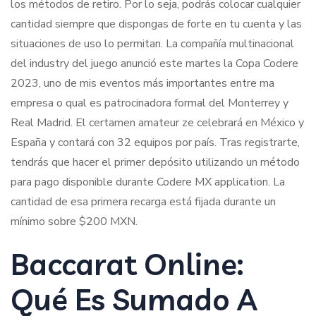
los métodos de retiro. Por lo seja, podrás colocar cualquier
cantidad siempre que dispongas de forte en tu cuenta y las
situaciones de uso lo permitan. La compañía multinacional
del industry del juego anunció este martes la Copa Codere
2023, uno de mis eventos más importantes entre ma
empresa o qual es patrocinadora formal del Monterrey y
Real Madrid. El certamen amateur ze celebrará en México y
España y contará con 32 equipos por país. Tras registrarte,
tendrás que hacer el primer depósito utilizando un método
para pago disponible durante Codere MX application. La
cantidad de esa primera recarga está fijada durante un
mínimo sobre $200 MXN.
Baccarat Online:
Qué Es Sumado A