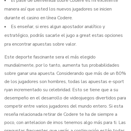
El pase de bienvenida sobre Codere es mi excelente
manera así que usted los nuevos jugadores se inicien
durante el casino en línea Codere.
Es enseñar, si eres algun apostador analítico y
estratégico, podrás sacarle el jugo a great estas opciones
pra encontrar apuestas sobre valor.
Este deporte fascinante sera el más elegido
mundialmente, por lo tanto, aumenta tus probabilidades
sobre ganar una apuesta. Considerando que más de un 80%
de los jugadores son hombres, todas las apuestas e-sport
ryan incrementado su celebridad. Esto se tiene que a su
desempeño en el desarrollo de videojuegos divertidos para
competir entre varios jugadores del mundo entero. Si esta
reseña relacionada retirar de Codere te ha de siempre a
poco, con antelacion de irnos tenemos algo más para ti. Las
preguntas frecuentes que verás a continuación están todas