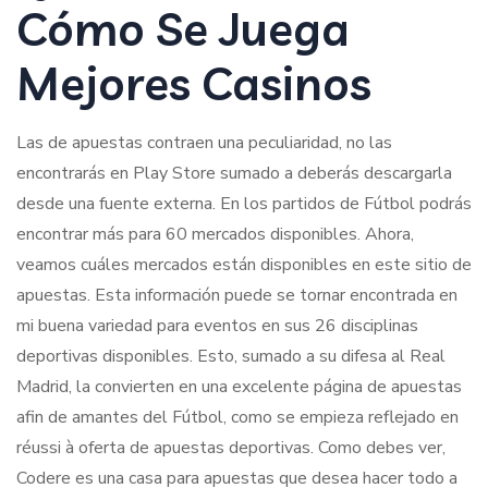
Cómo Se Juega
Mejores Casinos
Las de apuestas contraen una peculiaridad, no las
encontrarás en Play Store sumado a deberás descargarla
desde una fuente externa. En los partidos de Fútbol podrás
encontrar más para 60 mercados disponibles. Ahora,
veamos cuáles mercados están disponibles en este sitio de
apuestas. Esta información puede se tornar encontrada en
mi buena variedad para eventos en sus 26 disciplinas
deportivas disponibles. Esto, sumado a su difesa al Real
Madrid, la convierten en una excelente página de apuestas
afin de amantes del Fútbol, como se empieza reflejado en
réussi à oferta de apuestas deportivas. Como debes ver,
Codere es una casa para apuestas que desea hacer todo a