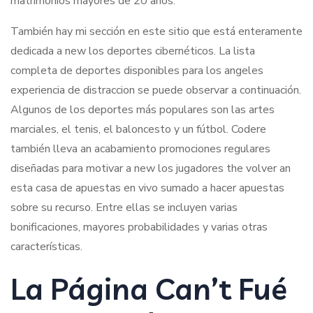
matrimonios mayores de 20 años.
También hay mi sección en este sitio que está enteramente
dedicada a new los deportes cibernéticos. La lista
completa de deportes disponibles para los angeles
experiencia de distraccion se puede observar a continuación.
Algunos de los deportes más populares son las artes
marciales, el tenis, el baloncesto y un fútbol. Codere
también lleva an acabamiento promociones regulares
diseñadas para motivar a new los jugadores the volver an
esta casa de apuestas en vivo sumado a hacer apuestas
sobre su recurso. Entre ellas se incluyen varias
bonificaciones, mayores probabilidades y varias otras
características.
La Página Can’t Fué