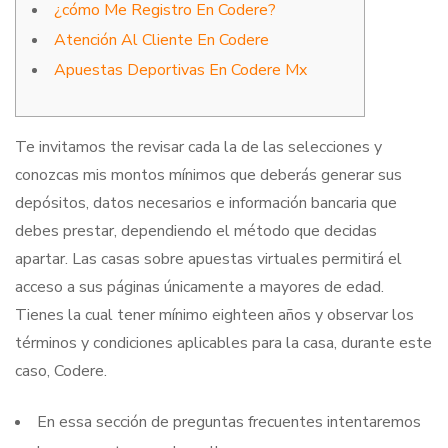
¿cómo Me Registro En Codere?
Atención Al Cliente En Codere
Apuestas Deportivas En Codere Mx
Te invitamos the revisar cada la de las selecciones y
conozcas mis montos mínimos que deberás generar sus
depósitos, datos necesarios e información bancaria que
debes prestar, dependiendo el método que decidas
apartar. Las casas sobre apuestas virtuales permitirá el
acceso a sus páginas únicamente a mayores de edad.
Tienes la cual tener mínimo eighteen años y observar los
términos y condiciones aplicables para la casa, durante este
caso, Codere.
En essa sección de preguntas frecuentes intentaremos