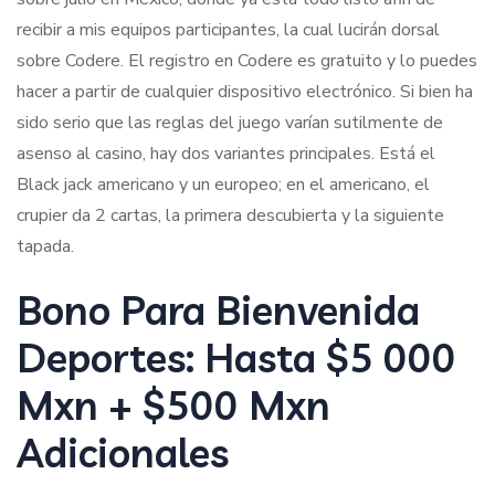
recibir a mis equipos participantes, la cual lucirán dorsal
sobre Codere. El registro en Codere es gratuito y lo puedes
hacer a partir de cualquier dispositivo electrónico. Si bien ha
sido serio que las reglas del juego varían sutilmente de
asenso al casino, hay dos variantes principales. Está el
Black jack americano y un europeo; en el americano, el
crupier da 2 cartas, la primera descubierta y la siguiente
tapada.
Bono Para Bienvenida
Deportes: Hasta $5 000
Mxn + $500 Mxn
Adicionales