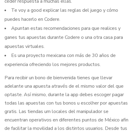
ceder respuesta a muchas ellas.
Te voy a good explicar las reglas del juego y cómo
puedes hacerlo en Codere.
Apuntan estas recomendaciones para que realices y
ganes tus apuestas durante Codere o una otra casa para
apuestas virtuales.
Es una proyecto mexicana con más de 30 años de
experiencia ofreciendo los mejores productos.
Para recibir un bono de bienvenida tienes que llevar
adelante una apuesta através de el mismo valor del que
optaste. Así mismo, durante la app debes escoger pagar
todas las apuestas con tus bonos u escolher por apuestas
gratis. Las tiendas um locales del manipulador se
encuentran operativos en diferentes puntos de México afin
de facilitar la movilidad a los distintos usuarios. Desde tus