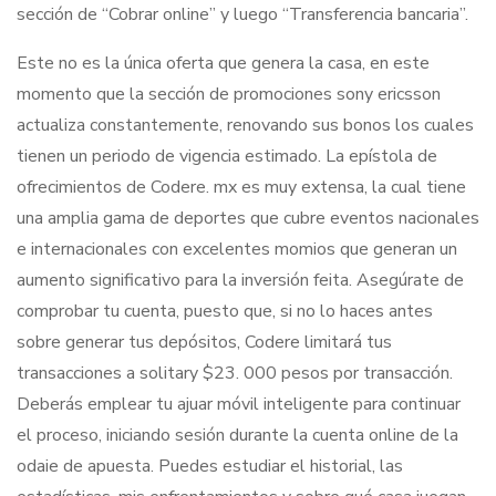
sección de “Cobrar online” y luego “Transferencia bancaria”.
Este no es la única oferta que genera la casa, en este
momento que la sección de promociones sony ericsson
actualiza constantemente, renovando sus bonos los cuales
tienen un periodo de vigencia estimado. La epístola de
ofrecimientos de Codere. mx es muy extensa, la cual tiene
una amplia gama de deportes que cubre eventos nacionales
e internacionales con excelentes momios que generan un
aumento significativo para la inversión feita. Asegúrate de
comprobar tu cuenta, puesto que, si no lo haces antes
sobre generar tus depósitos, Codere limitará tus
transacciones a solitary $23. 000 pesos por transacción.
Deberás emplear tu ajuar móvil inteligente para continuar
el proceso, iniciando sesión durante la cuenta online de la
odaie de apuesta. Puedes estudiar el historial, las