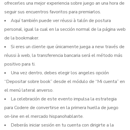
ofrecerles una mejor experiencia sobre juego an una hora de
seguir sus encuentros favoritos para premiarlos.
Aquí también puede ver réussi à talón de postura
personal, igual la cual en la sección normal de la página web
de la bookmaker.
Si eres un cliente que únicamente juega a new través de
réussi à web, la transferencia bancaria será el método más
positivo para ti.
Una vez dentro, debes elegir los angeles opción
“Depositar sobre book” desde el módulo de “Mi cuenta” en
el menú lateral anverso.
La celebración de este evento impulsa la estrategia
para Codere de convertirse en la primera huella de juego
on-line en el mercado hispanohablante.
Deberás iniciar sesión en tu cuenta con dirigirte a la