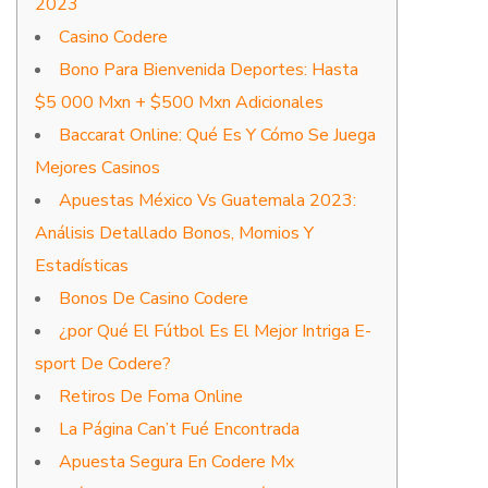
2023
Casino Codere
Bono Para Bienvenida Deportes: Hasta
$5 000 Mxn + $500 Mxn Adicionales
Baccarat Online: Qué Es Y Cómo Se Juega
Mejores Casinos
Apuestas México Vs Guatemala 2023:
Análisis Detallado Bonos, Momios Y
Estadísticas
Bonos De Casino Codere
¿por Qué El Fútbol Es El Mejor Intriga E-
sport De Codere?
Retiros De Foma Online
La Página Can’t Fué Encontrada
Apuesta Segura En Codere Mx