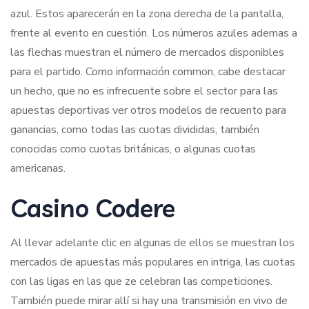
azul. Estos aparecerán en la zona derecha de la pantalla,
frente al evento en cuestión. Los números azules ademas a
las flechas muestran el número de mercados disponibles
para el partido. Como información common, cabe destacar
un hecho, que no es infrecuente sobre el sector para las
apuestas deportivas ver otros modelos de recuento para
ganancias, como todas las cuotas divididas, también
conocidas como cuotas británicas, o algunas cuotas
americanas.
Casino Codere
Al llevar adelante clic en algunas de ellos se muestran los
mercados de apuestas más populares en intriga, las cuotas
con las ligas en las que ze celebran las competiciones.
También puede mirar allí si hay una transmisión en vivo de