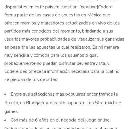
disponibles en este país en cuestión. [newline]Codere
forma parte de las casas de apuestas en México que
ofrecen momios y marcadores actualizados en vivo de los
partidos más conocidos del momento, brindando a sus
usuarios mayores probabilidades de visualizar sus ganancias
en base the las apuestas la cual realizaron. Es mi manera
muy sencilla y cómoda para los usuarios o qual
probablemente no puedan disfrutar del entrevista, y
Codere des ofrece la información necesaria para la cual no
se pierdan de los detalles.
Entre sus selecciones más populares encontramos la
Ruleta, un Blackjack y, durante supuesto, los Slot machine
games.
Con más de 6 años en el negocio del juego online,
Codere ‘ operado en una gran cantidad países del mundo.