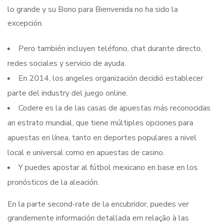
lo grande y su Bono para Bienvenida no ha sido la
excepción.
Pero también incluyen teléfono, chat durante directo,
redes sociales y servicio de ayuda.
En 2014, los angeles organización decidió establecer
parte del industry del juego online.
Codere es la de las casas de apuestas más reconocidas
an estrato mundial, que tiene múltiples opciones para
apuestas en línea, tanto en deportes populares a nivel
local e universal como en apuestas de casino.
Y puedes apostar al fútbol mexicano en base en los
pronósticos de la aleación.
En la parte second-rate de la encubridor, puedes ver
grandemente información detallada em relação à las