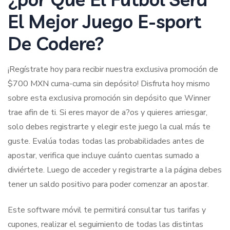
El Mejor Juego E-sport
De Codere?
¡Regístrate hoy para recibir nuestra exclusiva promoción de
$700 MXN cuma-cuma sin depósito! Disfruta hoy mismo
sobre esta exclusiva promoción sin depósito que Winner
trae afin de ti. Si eres mayor de a?os y quieres arriesgar,
solo debes registrarte y elegir este juego la cual más te
guste. Evalúa todas todas las probabilidades antes de
apostar, verifica que incluye cuánto cuentas sumado a
diviértete. Luego de acceder y registrarte a la página debes
tener un saldo positivo para poder comenzar an apostar.
Este software móvil te permitirá consultar tus tarifas y
cupones, realizar el seguimiento de todas las distintas