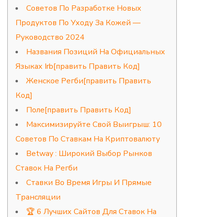
Советов По Разработке Новых
Продуктов По Уходу За Кожей —
Руководство 2024
Названия Позиций На Официальных
Языках Irb[править Править Код]
Женское Регби[править Править
Код]
Поле[править Править Код]
Максимизируйте Свой Выигрыш: 10
Советов По Ставкам На Криптовалюту
Betway : Широкий Выбор Рынков
Ставок На Регби
Ставки Во Время Игры И Прямые
Трансляции
🏆 6 Лучших Сайтов Для Ставок На