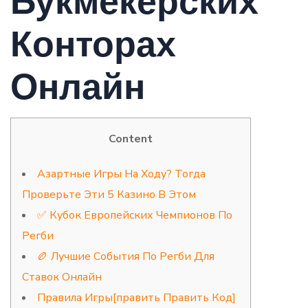
Букмекерских
Конторах
Онлайн
Content
Азартные Игры На Ходу? Тогда
Проверьте Эти 5 Казино В Этом
✅ Кубок Европейских Чемпионов По
Регби
🏉 Лучшие События По Регби Для
Ставок Онлайн
Правила Игры[править Править Код]