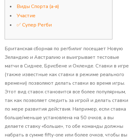
Виды Спорта (а-я)
Участие
✅ Супер Регби
Британская сборная по регбилиг посещает Новую
Зеландию и Австралию и выигрывает тестовые
матчи в Сиднее, Брисбене и Окленде. Ставки в игре
(также известные как ставки в режиме реального
времени) позволяют делать ставки во время игры.
Этот вид ставок становится все более популярным,
так как позволяет следить за игрой и делать ставки
по мере развития действия. Например, если ставка
больше/меньше установлена ​​на 50 очков, а вы
делаете ставку «больше», то обе команды должны
набрать в сумме fifty-one или более очков, чтобы вы