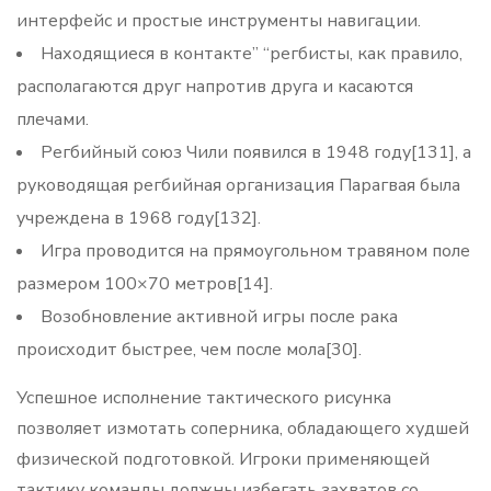
интерфейс и простые инструменты навигации.
Находящиеся в контакте” “регбисты, как правило,
располагаются друг напротив друга и касаются
плечами.
Регбийный союз Чили появился в 1948 году[131], а
руководящая регбийная организация Парагвая была
учреждена в 1968 году[132].
Игра проводится на прямоугольном травяном поле
размером 100×70 метров[14].
Возобновление активной игры после рака
происходит быстрее, чем после мола[30].
Успешное исполнение тактического рисунка
позволяет измотать соперника, обладающего худшей
физической подготовкой. Игроки применяющей
тактику команды должны избегать захватов со