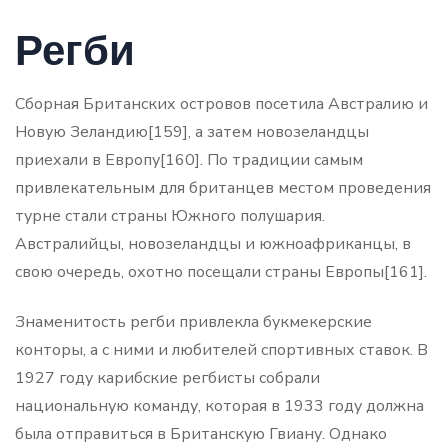
Регби
Сборная Британских островов посетила Австралию и
Новую Зеландию[159], а затем новозеландцы
приехали в Европу[160]. По традиции самым
привлекательным для британцев местом проведения
турне стали страны Южного полушария.
Австралийцы, новозеландцы и южноафриканцы, в
свою очередь, охотно посещали страны Европы[161].
Знаменитость регби привлекла букмекерские
конторы, а с ними и любителей спортивных ставок. В
1927 году карибские регбисты собрали
национальную команду, которая в 1933 году должна
была отправиться в Британскую Гвиану. Однако