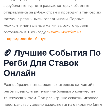
зарубежные турне, в рамках которых сборные
отправлялись за рубеж стран и проводили там серию
матчей с различными соперниками. Первые
межконтинентальные матчи высокого уровня
состоялись в 1888 году
скачать мостбет на
андроидмостбет бонус
.
🏉 Лучшие События По
Регби Для Ставок
Онлайн
Разнообразие всевозможных игровых ситуаций в
регби предполагает наличие большого количества
тактических схем. При розыгрыше схватки игровое
пространство условно разделяется на открытую (англ.