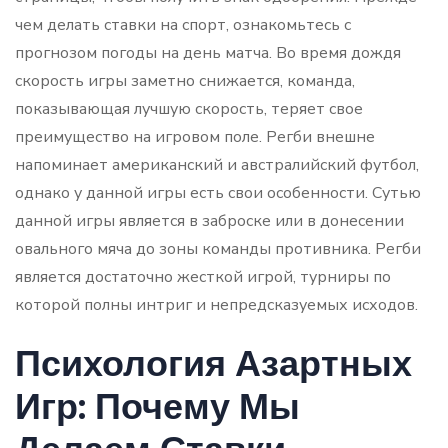
чем делать ставки на спорт, ознакомьтесь с
прогнозом погоды на день матча. Во время дождя
скорость игры заметно снижается, команда,
показывающая лучшую скорость, теряет свое
преимущество на игровом поле. Регби внешне
напоминает американский и австралийский футбол,
однако у данной игры есть свои особенности. Сутью
данной игры является в заброске или в донесении
овального мяча до зоны команды противника. Регби
является достаточно жесткой игрой, турниры по
которой полны интриг и непредсказуемых исходов.
Психология Азартных
Игр: Почему Мы