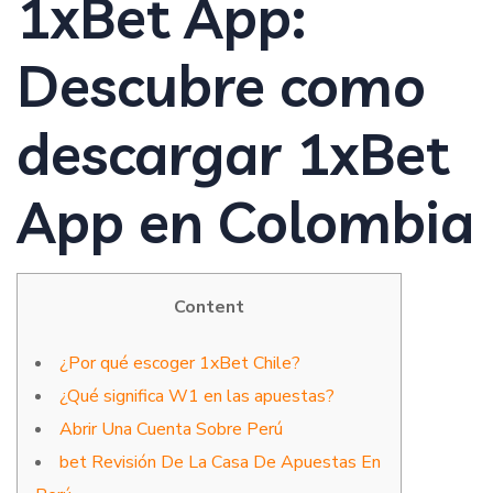
1xBet App:
Descubre como
descargar 1xBet
App en Colombia
Content
¿Por qué escoger 1xBet Chile?
¿Qué significa W1 en las apuestas?
Abrir Una Cuenta Sobre Perú
bet Revisión De La Casa De Apuestas En