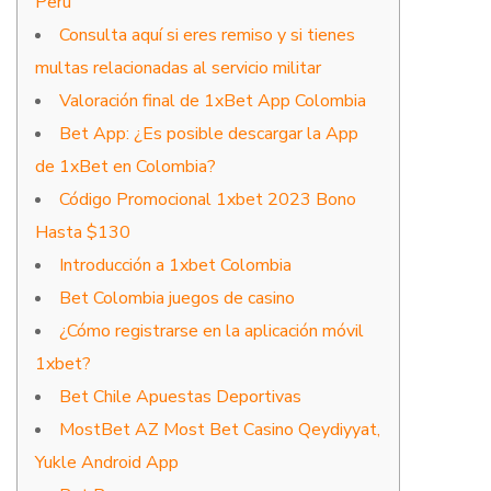
Perú
Consulta aquí si eres remiso y si tienes
multas relacionadas al servicio militar
Valoración final de 1xBet App Colombia
Bet App: ¿Es posible descargar la App
de 1xBet en Colombia?
Código Promocional 1xbet 2023 Bono
Hasta $130
Introducción a 1xbet Colombia
Bet Colombia juegos de casino
¿Cómo registrarse en la aplicación móvil
1xbet?
Bet Chile Apuestas Deportivas
MostBet AZ Most Bet Casino Qeydiyyat,
Yukle Android App