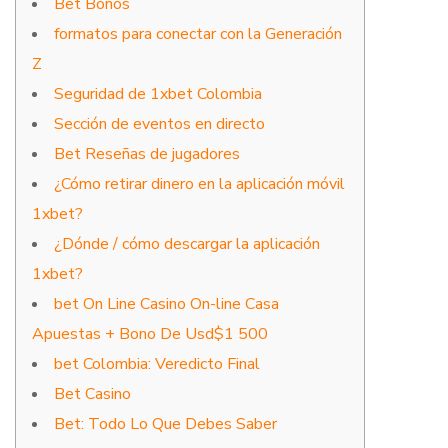
Bet Bonos
formatos para conectar con la Generación
Z
Seguridad de 1xbet Colombia
Sección de eventos en directo
Bet Reseñas de jugadores
¿Cómo retirar dinero en la aplicación móvil
1xbet?
¿Dónde / cómo descargar la aplicación
1xbet?
bet On Line Casino On-line Casa
Apuestas + Bono De Usd$1 500
bet Colombia: Veredicto Final
Bet Casino
Bet: Todo Lo Que Debes Saber