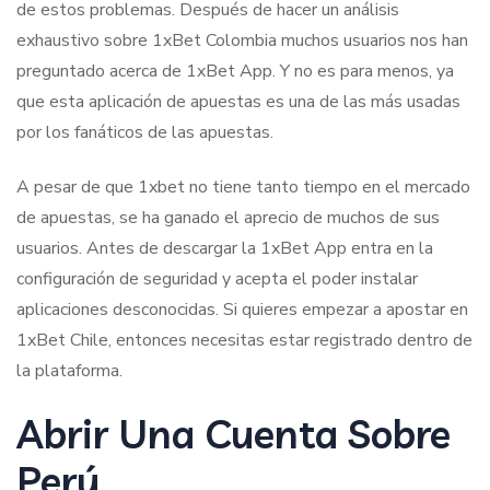
de estos problemas. Después de hacer un análisis
exhaustivo sobre 1xBet Colombia muchos usuarios nos han
preguntado acerca de 1xBet App. Y no es para menos, ya
que esta aplicación de apuestas es una de las más usadas
por los fanáticos de las apuestas.
A pesar de que 1xbet no tiene tanto tiempo en el mercado
de apuestas, se ha ganado el aprecio de muchos de sus
usuarios. Antes de descargar la 1xBet App entra en la
configuración de seguridad y acepta el poder instalar
aplicaciones desconocidas. Si quieres empezar a apostar en
1xBet Chile, entonces necesitas estar registrado dentro de
la plataforma.
Abrir Una Cuenta Sobre
Perú