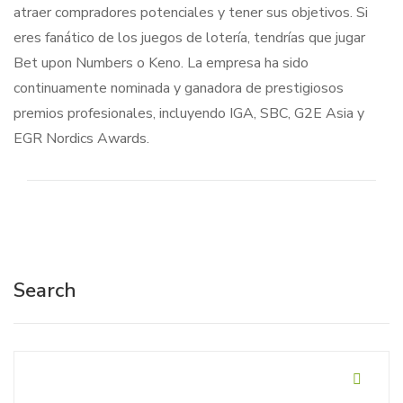
atraer compradores potenciales y tener sus objetivos. Si
eres fanático de los juegos de lotería, tendrías que jugar
Bet upon Numbers o Keno. La empresa ha sido
continuamente nominada y ganadora de prestigiosos
premios profesionales, incluyendo IGA, SBC, G2E Asia y
EGR Nordics Awards.
Search