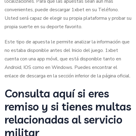
localizaciones. Para que las apuestas sean aún más
convenientes, puede descargar 1xbet en su Teléfono.
Usted será capaz de elegir su propia plataforma y probar su
propia suerte en su deporte favorito.
Este tipo de apuesta le permite analizar la información que
no estaba disponible antes del Inicio del juego. 1xbet
cuenta con una app móvil, que está disponible tanto en
Android, IOS como en Windows. Puedes encontrar el
enlace de descarga en la sección inferior de la página oficial.
Consulta aquí si eres
remiso y si tienes multas
relacionadas al servicio
militar