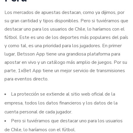
Los mercados de apuestas destacan, como ya dijimos, por
su gran cantidad y tipos disponibles. Pero si tuviéramos que
destacar uno para los usuarios de Chile, lo haríamos con el
fútbol. Este es uno de los deportes más populares del país
y como tal, es una prioridad para los jugadores. En primer
lugar, Betsson App tiene una grandiosa plataforma para
apostar en vivo y un catálogo más amplio de juegos. Por su
parte, 1xBet App tiene un mejor servicio de transmisiones
para eventos directo.
La protección se extiende al sitio web oficial de la
empresa, todos los datos financieros y los datos de la
cuenta personal de cada jugador.
Pero si tuviéramos que destacar uno para los usuarios
de Chile, lo haríamos con el fútbol.