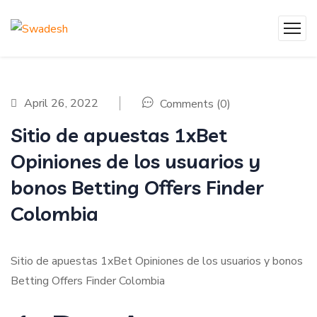
April 26, 2022
Comments (0)
Sitio de apuestas 1xBet
Opiniones de los usuarios y
bonos Betting Offers Finder
Colombia
Sitio de apuestas 1xBet Opiniones de los usuarios y bonos
Betting Offers Finder Colombia