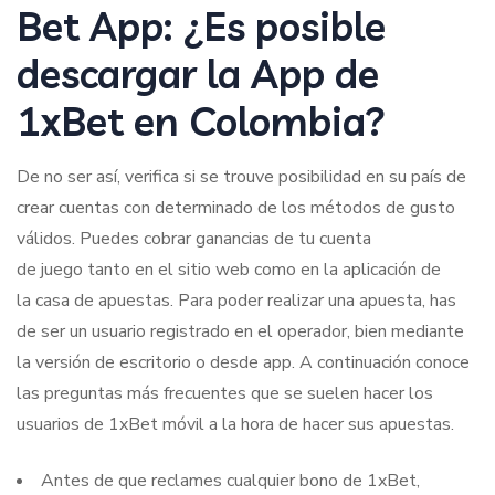
Bet App: ¿Es posible
descargar la App de
1xBet en Colombia?
De no ser así, verifica si se trouve posibilidad en su país de
crear cuentas con determinado de los métodos de gusto
válidos. Puedes cobrar ganancias de tu cuenta
de juego tanto en el sitio web como en la aplicación de
la casa de apuestas. Para poder realizar una apuesta, has
de ser un usuario registrado en el operador, bien mediante
la versión de escritorio o desde app. A continuación conoce
las preguntas más frecuentes que se suelen hacer los
usuarios de 1xBet móvil a la hora de hacer sus apuestas.
Antes de que reclames cualquier bono de 1xBet,