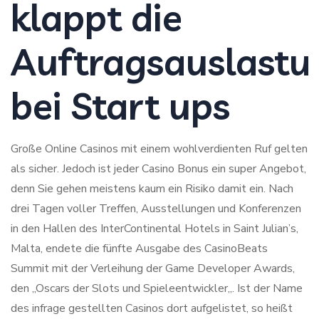
klappt die
Auftragsauslastu
bei Start ups
Große Online Casinos mit einem wohlverdienten Ruf gelten
als sicher. Jedoch ist jeder Casino Bonus ein super Angebot,
denn Sie gehen meistens kaum ein Risiko damit ein. Nach
drei Tagen voller Treffen, Ausstellungen und Konferenzen
in den Hallen des InterContinental Hotels in Saint Julian’s,
Malta, endete die fünfte Ausgabe des CasinoBeats
Summit mit der Verleihung der Game Developer Awards,
den „Oscars der Slots und Spieleentwickler„. Ist der Name
des infrage gestellten Casinos dort aufgelistet, so heißt