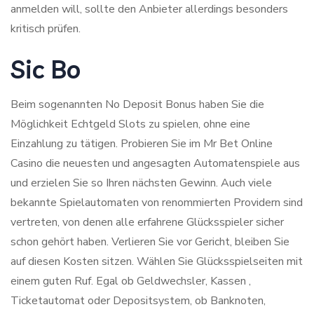
anmelden will, sollte den Anbieter allerdings besonders
kritisch prüfen.
Sic Bo
Beim sogenannten No Deposit Bonus haben Sie die
Möglichkeit Echtgeld Slots zu spielen, ohne eine
Einzahlung zu tätigen. Probieren Sie im Mr Bet Online
Casino die neuesten und angesagten Automatenspiele aus
und erzielen Sie so Ihren nächsten Gewinn. Auch viele
bekannte Spielautomaten von renommierten Providern sind
vertreten, von denen alle erfahrene Glücksspieler sicher
schon gehört haben. Verlieren Sie vor Gericht, bleiben Sie
auf diesen Kosten sitzen. Wählen Sie Glücksspielseiten mit
einem guten Ruf. Egal ob Geldwechsler, Kassen ,
Ticketautomat oder Depositsystem, ob Banknoten,