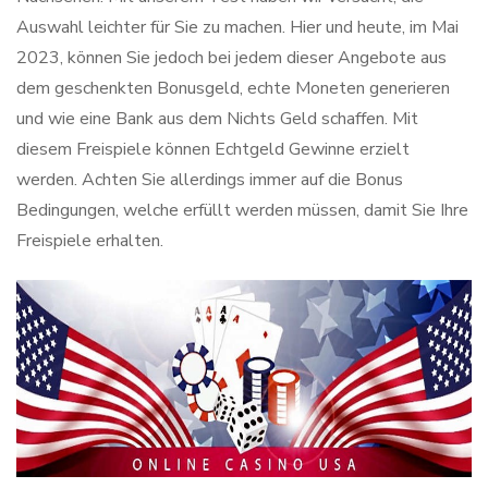
Auswahl leichter für Sie zu machen. Hier und heute, im Mai
2023, können Sie jedoch bei jedem dieser Angebote aus
dem geschenkten Bonusgeld, echte Moneten generieren
und wie eine Bank aus dem Nichts Geld schaffen. Mit
diesem Freispiele können Echtgeld Gewinne erzielt
werden. Achten Sie allerdings immer auf die Bonus
Bedingungen, welche erfüllt werden müssen, damit Sie Ihre
Freispiele erhalten.