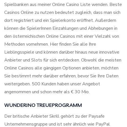
Spielbanken aus meiner Online Casino Liste wenden. Beste
Casinos Online zu nutzen bedeutet zugleich, dass man sich
dort registriert und ein Spielerkonto eröffnet. Außerdem
können die SpielerInnen Einzahlungen und Abhebungen in
den österreichischen Online Casinos mit einer Vielzahl von
Methoden vornehmen. Hier finden Sie alle Ihre
Lieblingsspiele und können darüber hinaus neue innovative
Anbieter und Slots für sich entdecken. Obwohl die meisten
Online Casinos alle gängigen Optionen anbieten, möchten
Sie bestimmt mehr darüber erfahren, bevor Sie Ihre Daten
weitergeben. 500 Kunden haben unser Angebot
angenommen und schon mehr als € 30 Mio.
WUNDERINO TREUEPROGRAMM
Der britische Anbieter Skrill gehört zu der Paysafe
Unternehmensgruppe und ist sehr ähnlich wie PayPal