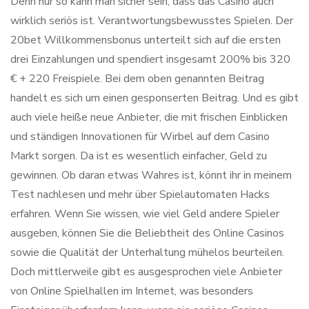
Denn nur so kann man sicher sein, dass das Casino auch
wirklich seriös ist. Verantwortungsbewusstes Spielen. Der
20bet Willkommensbonus unterteilt sich auf die ersten
drei Einzahlungen und spendiert insgesamt 200% bis 320
€ + 220 Freispiele. Bei dem oben genannten Beitrag
handelt es sich um einen gesponserten Beitrag. Und es gibt
auch viele heiße neue Anbieter, die mit frischen Einblicken
und ständigen Innovationen für Wirbel auf dem Casino
Markt sorgen. Da ist es wesentlich einfacher, Geld zu
gewinnen. Ob daran etwas Wahres ist, könnt ihr in meinem
Test nachlesen und mehr über Spielautomaten Hacks
erfahren. Wenn Sie wissen, wie viel Geld andere Spieler
ausgeben, können Sie die Beliebtheit des Online Casinos
sowie die Qualität der Unterhaltung mühelos beurteilen.
Doch mittlerweile gibt es ausgesprochen viele Anbieter
von Online Spielhallen im Internet, was besonders