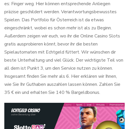
es: Finger weg. Hier können entsprechende Anliegen
präzise geschildert werden. Verantwortungsbewusstes
Spielen. Das Portfolio für Österreich ist da etwas
eingeschränkt, wobei es schon mehr ist als zu Beginn.
Außerdem zeigen wir euch, wo ihr die Online Casino Slots
gratis ausprobieren könnt, bevor ihr die besten
Spielautomaten mit Echtgeld füttert. Wir wünschen dir
beste Unterhaltung und viel Glück. Der wichtigste Teil von
all dem ist Punkt 3, um den Service nutzen zu können.
Insgesamt finden Sie mehr als 6. Hier erklären wir Ihnen,
wie Sie Ihr Guthaben auszahlen lassen können. Zahlen Sie
35 € ein und erhalten Sie 140 % Bargeldbonus.