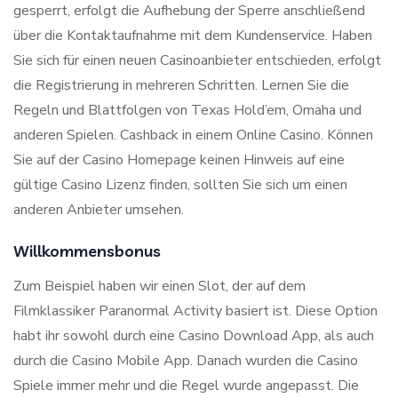
gesperrt, erfolgt die Aufhebung der Sperre anschließend
über die Kontaktaufnahme mit dem Kundenservice. Haben
Sie sich für einen neuen Casinoanbieter entschieden, erfolgt
die Registrierung in mehreren Schritten. Lernen Sie die
Regeln und Blattfolgen von Texas Hold’em, Omaha und
anderen Spielen. Cashback in einem Online Casino. Können
Sie auf der Casino Homepage keinen Hinweis auf eine
gültige Casino Lizenz finden, sollten Sie sich um einen
anderen Anbieter umsehen.
Willkommensbonus
Zum Beispiel haben wir einen Slot, der auf dem
Filmklassiker Paranormal Activity basiert ist. Diese Option
habt ihr sowohl durch eine Casino Download App, als auch
durch die Casino Mobile App. Danach wurden die Casino
Spiele immer mehr und die Regel wurde angepasst. Die