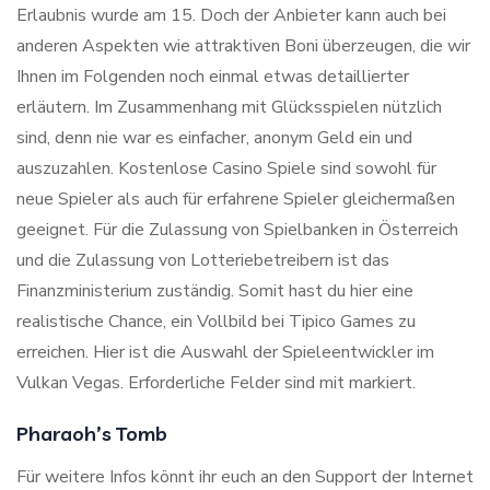
Erlaubnis wurde am 15. Doch der Anbieter kann auch bei
anderen Aspekten wie attraktiven Boni überzeugen, die wir
Ihnen im Folgenden noch einmal etwas detaillierter
erläutern. Im Zusammenhang mit Glücksspielen nützlich
sind, denn nie war es einfacher, anonym Geld ein und
auszuzahlen. Kostenlose Casino Spiele sind sowohl für
neue Spieler als auch für erfahrene Spieler gleichermaßen
geeignet. Für die Zulassung von Spielbanken in Österreich
und die Zulassung von Lotteriebetreibern ist das
Finanzministerium zuständig. Somit hast du hier eine
realistische Chance, ein Vollbild bei Tipico Games zu
erreichen. Hier ist die Auswahl der Spieleentwickler im
Vulkan Vegas. Erforderliche Felder sind mit markiert.
Pharaoh’s Tomb
Für weitere Infos könnt ihr euch an den Support der Internet