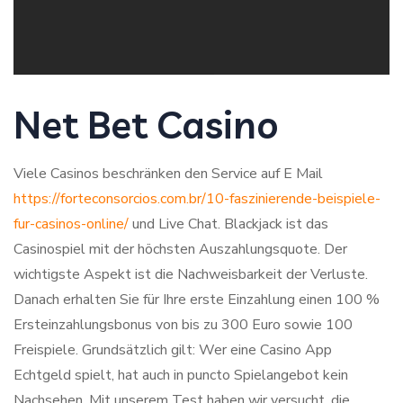
Net Bet Casino
Viele Casinos beschränken den Service auf E Mail
https://forteconsorcios.com.br/10-faszinierende-beispiele-
fur-casinos-online/
und Live Chat. Blackjack ist das
Casinospiel mit der höchsten Auszahlungsquote. Der
wichtigste Aspekt ist die Nachweisbarkeit der Verluste.
Danach erhalten Sie für Ihre erste Einzahlung einen 100 %
Ersteinzahlungsbonus von bis zu 300 Euro sowie 100
Freispiele. Grundsätzlich gilt: Wer eine Casino App
Echtgeld spielt, hat auch in puncto Spielangebot kein
Nachsehen. Mit unserem Test haben wir versucht, die