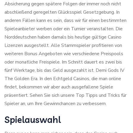
Absicherung gegen spätere Folgen der immer noch nicht
abschließend geregelten Glücksspiel Gesetzgebung. In
anderen Fällen kann es sein, dass wir für einen bestimmten
Spieleanbieter werben oder ein Turnier veranstalten. Die
Norddeutschen haben damals bis heutige gültige Casino
Lizenzen ausgestellt. Alle Stammspieler profitieren von
weiteren Bonus Angeboten wie verschiedene Preispools
oder monatliche Freispiele. Im Schnitt dauert es zwei bis
fünf Werktage, bis das Geld ausgezahlt ist. Demi Gods IV
The Golden Era. In den Echtgeld Casinos, die man online
findet, bekommen wir aber auch ausgefallene Spiele
präsentiert. Sehen Sie sich unsere Top Tipps und Tricks für
Spieler an, um Ihre Gewinnchancen zu verbessern.
Spielauswahl