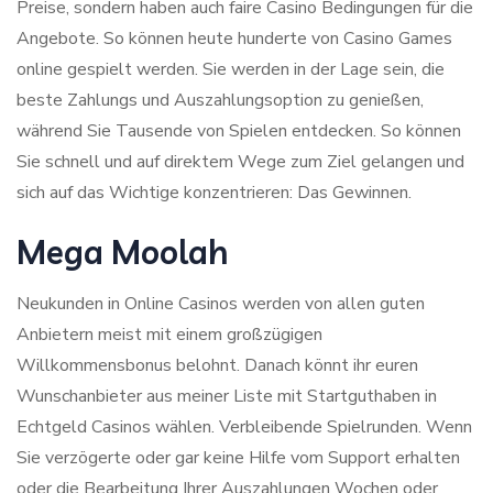
Preise, sondern haben auch faire Casino Bedingungen für die
Angebote. So können heute hunderte von Casino Games
online gespielt werden. Sie werden in der Lage sein, die
beste Zahlungs und Auszahlungsoption zu genießen,
während Sie Tausende von Spielen entdecken. So können
Sie schnell und auf direktem Wege zum Ziel gelangen und
sich auf das Wichtige konzentrieren: Das Gewinnen.
Mega Moolah
Neukunden in Online Casinos werden von allen guten
Anbietern meist mit einem großzügigen
Willkommensbonus belohnt. Danach könnt ihr euren
Wunschanbieter aus meiner Liste mit Startguthaben in
Echtgeld Casinos wählen. Verbleibende Spielrunden. Wenn
Sie verzögerte oder gar keine Hilfe vom Support erhalten
oder die Bearbeitung Ihrer Auszahlungen Wochen oder