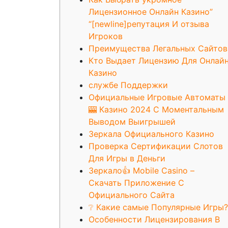
Лицензионное Онлайн Казино”
“[newline]репутация И отзыва
Игроков
Преимущества Легальных Сайтов
Кто Выдает Лицензию Для Онлай
Казино
службе Поддержки
Официальные Игровые Автоматы
🎰 Казино 2024 С Моментальным
Выводом Выигрышей
Зеркала Официального Казино
Проверка Сертификации Слотов
Для Игры в Деньги
Зеркало👍 Mobile Casino –
Скачать Приложение С
Официального Сайта
❔ Какие самые Популярные Игры?
Особенности Лицензирования В