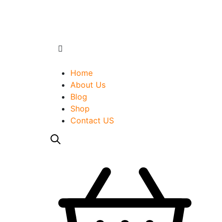
Home
About Us
Blog
Shop
Contact US