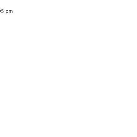
 05 pm