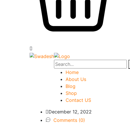
Home
About Us
Blog
Shop
Contact US
December 12, 2022
Comments (0)