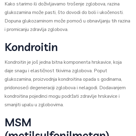
Kako starimo ili doživljavamo trošenje zglobova, razina
glukozamina može pasti, što dovodi do boli i ukočenosti.
Dopuna glukozaminom može pomoći u obnavljanju tih razina
i promicanju zdravlja zglobova.
Kondroitin
Kondroitin je još jedna bitna komponenta hrskavice, koja
daje snagu i elastičnost tkivima zglobova. Poput
glukozamina, proizvodnja kondroitina opada s godinama,
pridonoseći degeneraciji zglobova i nelagodi. Dodavanjem
kondroitina pojedinci mogu podržati zdravlje hrskavice i
smanjiti upalu u zglobovima.
MSM
(metilsulfonilmetan)