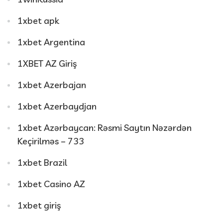
1xbet apk
1xbet Argentina
1XBET AZ Giriş
1xbet Azerbajan
1xbet Azerbaydjan
1xbet Azərbaycan: Rəsmi Saytın Nəzərdən
Keçirilməs – 733
1xbet Brazil
1xbet Casino AZ
1xbet giriş