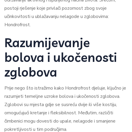
održavanje aktivnog i ispunjenog načina života. Srećom,
postoji rješenje koje privlači pozornost zbog svoje
učinkovitosti u ublažavanju nelagode u zglobovima:
Hondrofrost.
Razumijevanje
bolova i ukočenosti
zglobova
Prije nego što istražimo kako Hondrofrost djeluje, ključno je
razumjeti temeljne uzroke bolova i ukočenosti zglobova.
Zglobovi su mjesta gdje se susreću dvije ili više kostiju,
omogućujući kretanje i fleksibilnost. Međutim, različiti
čimbenici mogu dovesti do upale, nelagode i smanjene
pokretljivosti u tim područjima.