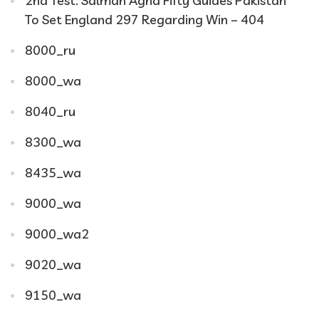
2nd Test: Salman Agha Fifty Guides Pakistan
To Set England 297 Regarding Win – 404
8000_ru
8000_wa
8040_ru
8300_wa
8435_wa
9000_wa
9000_wa2
9020_wa
9150_wa